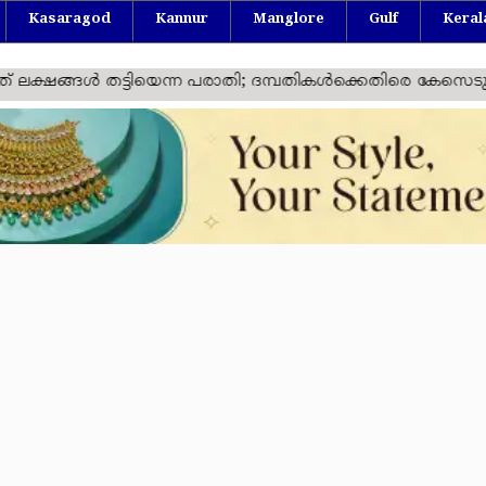
Kasaragod
Kannur
Manglore
Gulf
Keral