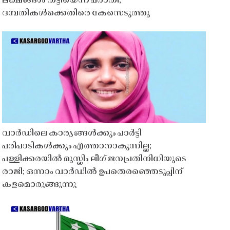
ലക്ഷങ്ങൾ തട്ടിയെന്ന പരാതി;
ദമ്പതികൾക്കെതിരെ കേസെടുത്തു
വാർഡിലെ കാര്യങ്ങൾക്കും പാർട്ടി
പരിപാടികൾക്കും എത്താനാകുന്നില്ല;
പള്ളിക്കരയിൽ മുസ്ലിം ലീഗ് ജനപ്രതിനിധിയുടെ
രാജി; ഒന്നാം വാർഡിൽ ഉപതെരഞ്ഞെടുപ്പിന്
കളമൊരുങ്ങുന്നു