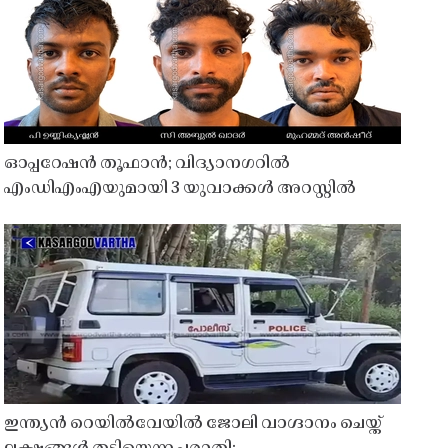
ഓപ്പറേഷൻ തൂഫാൻ; വിദ്യാനഗറിൽ
എംഡിഎംഎയുമായി 3 യുവാക്കൾ അറസ്റ്റിൽ
ഇന്ത്യൻ റെയിൽവേയിൽ ജോലി വാഗ്ദാനം ചെയ്ത്