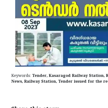
Keywords:
Tender, Kasaragod Railway Station, 
News, Railway Station, Tender issued for the r
< !- START disable copy paste -->