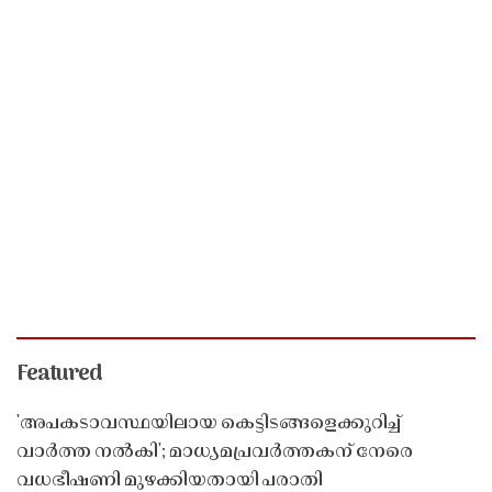
Featured
'അപകടാവസ്ഥയിലായ കെട്ടിടങ്ങളെക്കുറിച്ച്
വാർത്ത നൽകി'; മാധ്യമപ്രവർത്തകന് നേരെ
വധഭീഷണി മുഴക്കിയതായി പരാതി