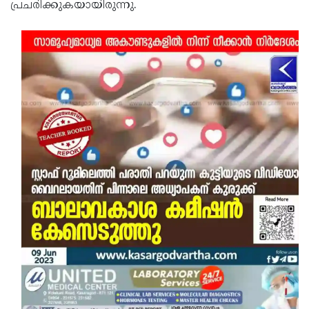
പ്രചരിക്കുകയായിരുന്നു.