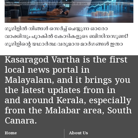
ഗൂഗിളിൽ നിങ്ങൾ സെർച്ച് ചെയ്യുന്ന ഓരോ
വാക്കിനും പുറകിൽ കോടികളുടെ ബിസിനസുണ്ട്!
ഗൂഗിളിന്റെ യഥാർത്ഥ വരുമാന മാർഗങ്ങൾ ഇതാ
Kasaragod Vartha is the first
local news portal in
Malayalam, and it brings you
the latest updates from in
and around Kerala, especially
from the Malabar area, South
Canara.
Home
About Us