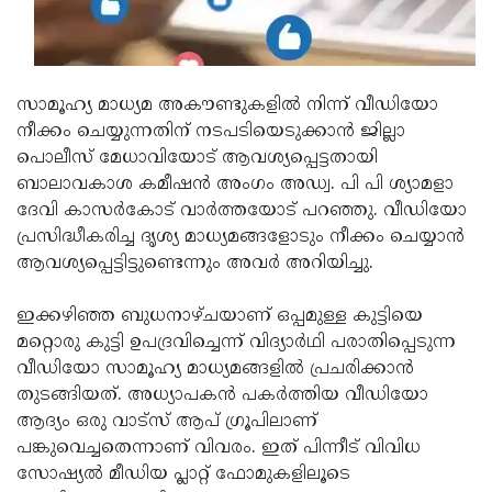
Updates
Assembly
Kerala
Polls
Local
Look
സാമൂഹ്യ മാധ്യമ അകൗണ്ടുകളില്‍ നിന്ന് വീഡിയോ
Body
Back
നീക്കം ചെയ്യുന്നതിന് നടപടിയെടുക്കാന്‍ ജില്ലാ
Election
2025
പൊലീസ് മേധാവിയോട് ആവശ്യപ്പെട്ടതായി
ബാലാവകാശ കമീഷന്‍ അംഗം അഡ്വ. പി പി ശ്യാമളാ
ദേവി കാസര്‍കോട് വാര്‍ത്തയോട് പറഞ്ഞു. വീഡിയോ
പ്രസിദ്ധീകരിച്ച ദൃശ്യ മാധ്യമങ്ങളോടും നീക്കം ചെയ്യാന്‍
ആവശ്യപ്പെട്ടിട്ടുണ്ടെന്നും അവര്‍ അറിയിച്ചു.
ഇക്കഴിഞ്ഞ ബുധനാഴ്ചയാണ് ഒപ്പമുള്ള കുട്ടിയെ
മറ്റൊരു കുട്ടി ഉപദ്രവിച്ചെന്ന് വിദ്യാര്‍ഥി പരാതിപ്പെടുന്ന
വീഡിയോ സാമൂഹ്യ മാധ്യമങ്ങളില്‍ പ്രചരിക്കാന്‍
തുടങ്ങിയത്. അധ്യാപകന്‍ പകര്‍ത്തിയ വീഡിയോ
ആദ്യം ഒരു വാട്‌സ് ആപ് ഗ്രൂപിലാണ്
പങ്കുവെച്ചതെന്നാണ് വിവരം. ഇത് പിന്നീട് വിവിധ
സോഷ്യല്‍ മീഡിയ പ്ലാറ്റ് ഫോമുകളിലൂടെ