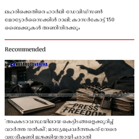
ലഹരിക്കെതിരെ ഹാർലി-ഡേവിഡ്‌സൺ
മോട്ടോർസൈക്കിൾ റാലി; കാസർകോട്ട് 150
ബൈക്കുകൾ അണിനിരക്കും
Recommended
'അപകടാവസ്ഥയിലായ കെട്ടിടങ്ങളെക്കുറിച്ച്
വാർത്ത നൽകി'; മാധ്യമപ്രവർത്തകന് നേരെ
വധഭീഷണി മുഴക്കിയതായി പരാതി