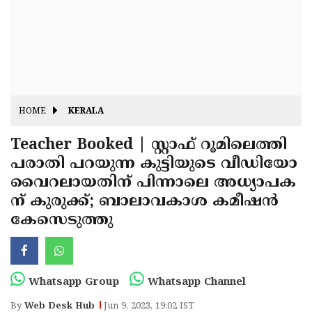
Fitr
May
Day
Eid
Al
Independence
Ad'ha
Day
Onam
HOME
KERALA
J&K
State
Teacher Booked | സ്റ്റാഫ് റൂമിലെത്തി
Haryana
പരാതി പറയുന്ന കുട്ടിയുടെ വീഡിയോ
Assembly
State
Diwali
വൈറലായതിന് പിന്നാലെ അധ്യാപക
Elections
Assembly
Christmas
ന് കുരുക്ക്; ബാലാവകാശ കമീഷന്‍
Elections
കേസെടുത്തു
New-
Year
Republic
Day
Budget
Whatsapp Group
Whatsapp Channel
Delhi
By
Web Desk Hub
Jun 9, 2023, 19:02 IST