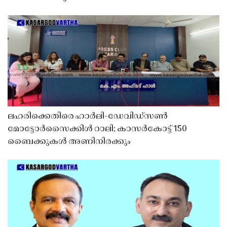
ലഹരിക്കെതിരെ ഹാർലി-ഡേവിഡ്‌സൺ
മോട്ടോർസൈക്കിൾ റാലി; കാസർകോട്ട് 150
ബൈക്കുകൾ അണിനിരക്കും