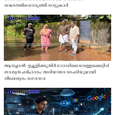
സമരത്തിനൊരുങ്ങി നാട്ടുകാർ
ആനച്ചാൽ–ഉച്ചൂളിക്കുതിർ റോഡിലെ വെള്ളക്കെട്ടിന്
ശാശ്വത പരിഹാരം; അടിയന്തര നടപടിയുമായി
നീലേശ്വരം നഗരസഭ