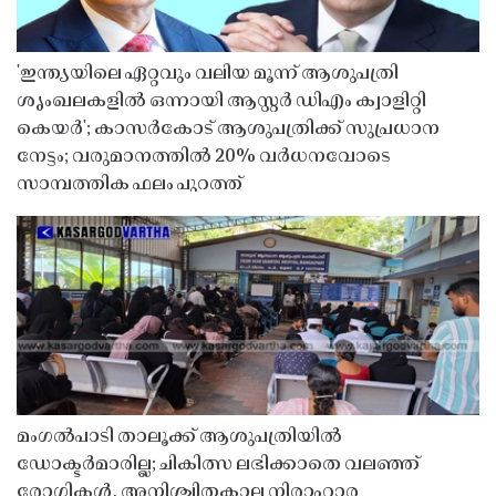
'ഇന്ത്യയിലെ ഏറ്റവും വലിയ മൂന്ന് ആശുപത്രി
ശൃംഖലകളിൽ ഒന്നായി ആസ്റ്റർ ഡിഎം ക്വാളിറ്റി
കെയർ'; കാസർകോട് ആശുപത്രിക്ക് സുപ്രധാന
നേട്ടം; വരുമാനത്തിൽ 20% വർധനവോടെ
സാമ്പത്തിക ഫലം പുറത്ത്
മംഗൽപാടി താലൂക്ക് ആശുപത്രിയിൽ
ഡോക്ടർമാരില്ല; ചികിത്സ ലഭിക്കാതെ വലഞ്ഞ്
രോഗികൾ, അനിശ്ചിതകാല നിരാഹാര