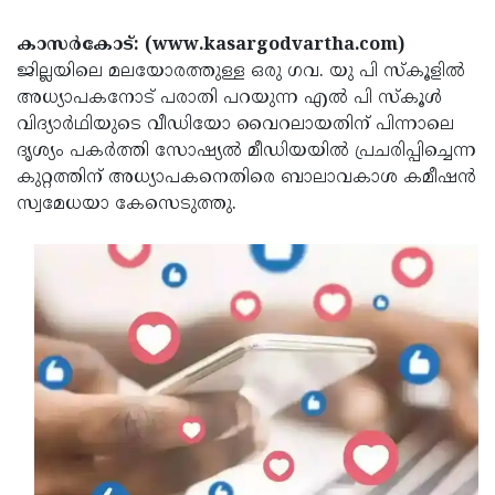
Election
Maha
കാസര്‍കോട്: (www.kasargodvartha.com)
Shivarathri
International
ജില്ലയിലെ മലയോരത്തുള്ള ഒരു ഗവ. യു പി സ്‌കൂളില്‍
Women's
Anti-
അധ്യാപകനോട് പരാതി പറയുന്ന എല്‍ പി സ്‌കൂള്‍
വിദ്യാര്‍ഥിയുടെ വീഡിയോ വൈറലായതിന് പിന്നാലെ
Day
Drug
Attukal
ദൃശ്യം പകര്‍ത്തി സോഷ്യല്‍ മീഡിയയില്‍ പ്രചരിപ്പിച്ചെന്ന
Campaign
Pongala
Holi
കുറ്റത്തിന് അധ്യാപകനെതിരെ ബാലാവകാശ കമീഷന്‍
സ്വമേധയാ കേസെടുത്തു.
2025
2025
IPL
2025
Eid
Al-
Waqf
Fitr
Bill
Vishu
2025
Controversy
Festival
Good
2025
Friday
Easter
Observance
Sunday
By-
2025
2025
Election
Bihar