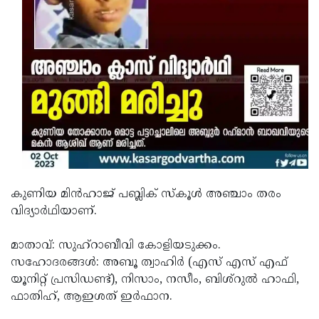
കുണിയ മിൻഹാജ് പബ്ലിക് സ്കൂൾ അഞ്ചാം തരം
വിദ്യാർഥിയാണ്.
മാതാവ്: സുഹ്‌റാബീവി കോളിയടുക്കം.
സഹോദരങ്ങൾ: അബൂ ത്വാഹിർ (എസ് എസ് എഫ്
യൂനിറ്റ് പ്രസിഡണ്ട്), നിസാം, നസീം, ബിശ്റുൽ ഹാഫി,
ഫാതിഹ്, ആഇശത് ഇർഫാന.