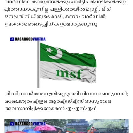
വാർഡിലെ കാര്യങ്ങൾക്കും പാർട്ടി പരിപാടികൾക്കും
എത്താനാകുന്നില്ല; പള്ളിക്കരയിൽ മുസ്ലിം ലീഗ്
ജനപ്രതിനിധിയുടെ രാജി; ഒന്നാം വാർഡിൽ
ഉപതെരഞ്ഞെടുപ്പിന് കളമൊരുങ്ങുന്നു
വി ഡി സവർക്കറെ ഉൾപ്പെടുത്തി വിവാദ ചോദ്യാവലി;
മഞ്ചേശ്വരം എഇഒ ആർഎസ്എസ് ദാസ്യവേല
അവസാനിപ്പിക്കണമെന്ന് എംഎസ്എഫ്