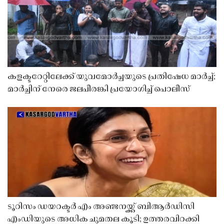
കളക്ടറേറ്റിലേക്ക് യുവമോർച്ചയുടെ പ്രതിഷേധ മാർച്ച്;
മാർച്ചിന് നേരെ ജലപീരങ്കി പ്രയോഗിച്ച് പൊലീസ്
ടൂറിസം ഡയറക്ടർ എം അഞ്ജനയ്ക്ക് ബിആർഡിസി
എംഡിയുടെ അധിക ചുമതല കൂടി; ഉത്തരവിറക്കി