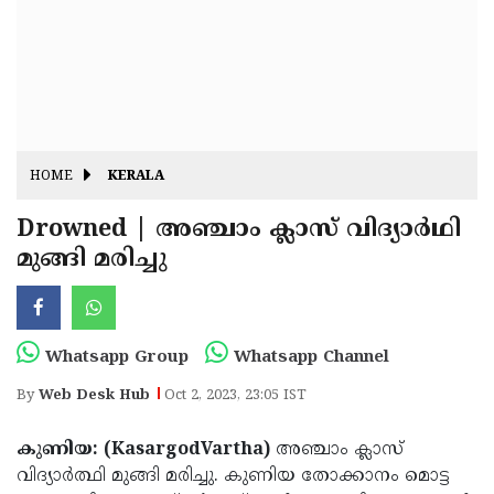
Fitr
May
Day
Eid
Al
Independence
Ad'ha
Day
Onam
HOME
KERALA
J&K
State
Drowned | അഞ്ചാം ക്ലാസ് വിദ്യാർഥി
Haryana
മുങ്ങി മരിച്ചു
Assembly
State
Diwali
Elections
Assembly
Christmas
Elections
New-
Whatsapp Group
Whatsapp Channel
Year
Republic
By
Web Desk Hub
Oct 2, 2023, 23:05 IST
Day
Budget
കുണിയ: (KasargodVartha)
അഞ്ചാം ക്ലാസ്
Delhi
വിദ്യാര്‍ത്ഥി മുങ്ങി മരിച്ചു. കുണിയ തോക്കാനം മൊട്ട