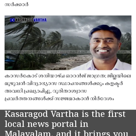
സർക്കാർ
കാസർകോട് ശനിയാഴ്ച ഓറൻജ് ജാഗ്രത; ജില്ലയിലെ
മുഴുവൻ വിദ്യാഭ്യാസ സ്ഥാപനങ്ങൾക്കും കളക്ടർ
അവധി പ്രഖ്യാപിച്ചു, ദുരിതാശ്വാസ
പ്രവർത്തനങ്ങൾക്ക് സജ്ജമാകാൻ നിർദേശം
Kasaragod Vartha is the first
local news portal in
Malayalam, and it brings you