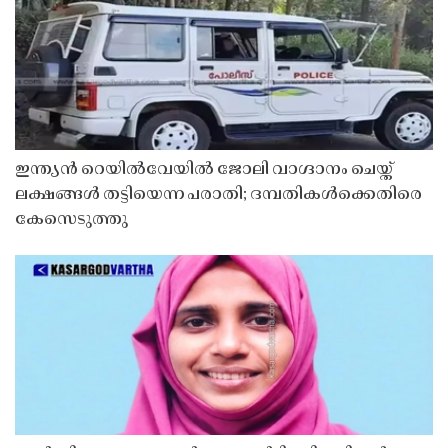
ഇന്ത്യൻ റെയിൽവേയിൽ ജോലി വാഗ്ദാനം ചെയ്ത്
ലക്ഷങ്ങൾ തട്ടിയെന്ന പരാതി; ദമ്പതികൾക്കെതിരെ
കേസെടുത്തു