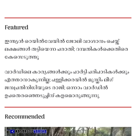
Featured
ഇന്ത്യൻ റെയിൽവേയിൽ ജോലി വാഗ്ദാനം ചെയ്ത്
ലക്ഷങ്ങൾ തട്ടിയെന്ന പരാതി; ദമ്പതികൾക്കെതിരെ
കേസെടുത്തു
വാർഡിലെ കാര്യങ്ങൾക്കും പാർട്ടി പരിപാടികൾക്കും
എത്താനാകുന്നില്ല; പള്ളിക്കരയിൽ മുസ്ലിം ലീഗ്
ജനപ്രതിനിധിയുടെ രാജി; ഒന്നാം വാർഡിൽ
ഉപതെരഞ്ഞെടുപ്പിന് കളമൊരുങ്ങുന്നു
Recommended