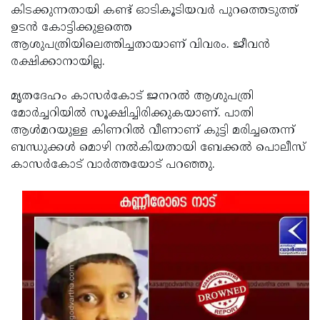
കിടക്കുന്നതായി കണ്ട് ഓടികൂടിയവര്‍ പുറത്തെടുത്ത്
Updates
Assembly
Kerala
ഉടന്‍ കോട്ടിക്കുളത്തെ
Polls
ആശുപത്രിയിലെത്തിച്ചതായാണ് വിവരം. ജീവന്‍
Local
Look
രക്ഷിക്കാനായില്ല.
Body
Back
Election
2025
മൃതദേഹം കാസര്‍കോട് ജനറല്‍ ആശുപത്രി
മോര്‍ച്ചറിയില്‍ സൂക്ഷിച്ചിരിക്കുകയാണ്. പാതി
ആള്‍മറയുള്ള കിണറില്‍ വീണാണ് കുട്ടി മരിച്ചതെന്ന്
ബന്ധുക്കള്‍ മൊഴി നല്‍കിയതായി ബേക്കല്‍ പൊലീസ്
കാസര്‍കോട് വാര്‍ത്തയോട് പറഞ്ഞു.