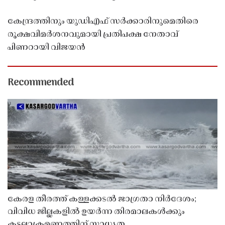
കേന്ദ്രത്തിനും യുഡിഎഫ് സർക്കാരിനുമെതിരെ
രൂക്ഷവിമർശനവുമായി പ്രതിപക്ഷ നേതാവ്
പിണറായി വിജയൻ
Recommended
കേരള തീരത്ത് കള്ളക്കടൽ ജാഗ്രതാ നിർദേശം;
വിവിധ ജില്ലകളിൽ ഉയർന്ന തിരമാലകൾക്കും
കടലാക്രമണത്തിന് സാധ്യത