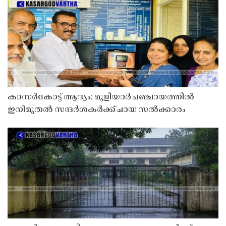
കാസർകോട്ട് ആദ്യം; മുളിയാർ പഞ്ചായത്തിൽ
ഇനിമുതൽ സന്ദർശകർക്ക് ചായ സൽക്കാരം