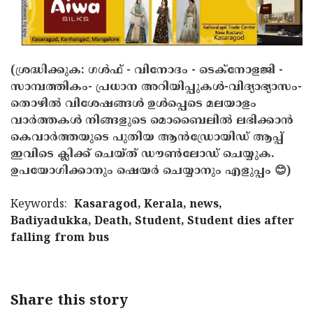
(ശ്രദ്ധിക്കുക: ഗൾഫ് - വിനോദം - ടെക്നോളജി -
സാമ്പത്തികം- പ്രധാന അറിയിപ്പുകൾ-വിദ്യാഭ്യാസം-
തൊഴിൽ വിശേഷങ്ങൾ ഉൾപ്പെടെ മലയാളം
വാർത്തകൾ നിങ്ങളുടെ മൊബൈലിൽ ലഭിക്കാൻ
കെവാർത്തയുടെ പുതിയ ആൻഡ്രോയിഡ് ആപ്പ്
ഇവിടെ ക്ലിക്ക് ചെയ്ത് ഡൗൺലോഡ് ചെയ്യുക.
ഉപയോഗിക്കാനും ഷെയർ ചെയ്യാനും എളുപ്പം 😊)
Keywords:
Kasaragod, Kerala, news,
Badiyadukka, Death, Student, Student dies after
falling from bus
Share this story