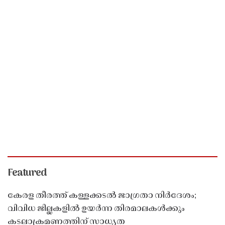
Featured
കേരള തീരത്ത് കള്ളക്കടൽ ജാഗ്രതാ നിർദേശം;
വിവിധ ജില്ലകളിൽ ഉയർന്ന തിരമാലകൾക്കും
കടലാക്രമണത്തിന് സാധ്യത