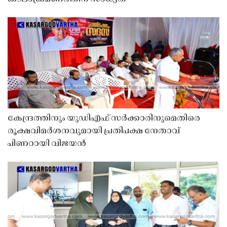
കേന്ദ്രത്തിനും യുഡിഎഫ് സർക്കാരിനുമെതിരെ
രൂക്ഷവിമർശനവുമായി പ്രതിപക്ഷ നേതാവ്
പിണറായി വിജയൻ