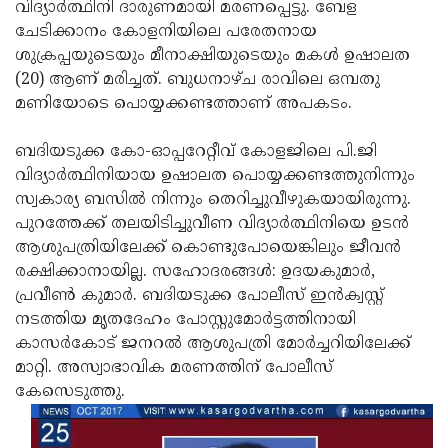
Election
വിദ്യാര്‍ത്ഥിനി ദാരുണമായി മരണപ്പെട്ടു. ബേള
Maha
ചേടിക്കാനം കോളനിയിലെ പരേതനായ
Shivarathri
International
ശുക്രപ്പയുടെയും മീനാക്ഷിയുടെയും മകള്‍ ഉഷാലത
Women's
(20) ആണ് മരിച്ചത്. ബുധനാഴ്ച രാവിലെ ഒമ്പതു
Anti-
മണിയോടെ പൊയ്യക്കണ്ടത്താണ് അപകടം.
Day
Drug
Attukal
Campaign
Pongala
ബദിയടുക്ക കോ-ഓപ്പറേറ്റീവ് കോളജിലെ പി.ജി
Holi
വിദ്യാര്‍ത്ഥിനിയായ ഉഷാലത പൊയ്യക്കണ്ടത്തുനിന്നും
2025
2025
IPL
സ്വകാര്യ ബസില്‍ നിന്നും തെറിച്ചുവീഴുകയായിരുന്നു.
2025
പുറത്തേക്ക് തലയിടിച്ചുവീണ വിദ്യാര്‍ത്ഥിനിയെ ഉടന്‍
Eid
ആശുപത്രിയിലേക്ക് കൊണ്ടുപോയെങ്കിലും ജീവന്‍
Al-
Waqf
രക്ഷിക്കാനായില്ല. സഹോദരങ്ങള്‍: ഉദയകുമാര്‍,
Fitr
Bill
പ്രവീണ്‍ കുമാര്‍. ബദിയടുക്ക പോലീസ് ഇന്‍ക്വസ്റ്റ്
Vishu
നടത്തിയ മൃതദേഹം പോസ്റ്റുമോര്‍ട്ടത്തിനായി
2025
Controversy
Festival
Good
കാസര്‍കോട് ജനറല്‍ ആശുപത്രി മോര്‍ച്ചറിയിലേക്ക്
2025
Friday
മാറ്റി. അസ്വാഭാവിക മരണത്തിന് പോലീസ്
Easter
കേസെടുത്തു.
Observance
Sunday
By-
2025
2025
Election
Bihar