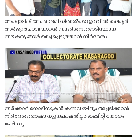
അക്വാട്ടിക് അക്കാദമി നീന്തൽക്കുളത്തിൽ കലക്ടർ
അർജുൻ പാണ്ഡ്യൻ്റെ സന്ദർശനം; അടിസ്ഥാന
സൗകര്യങ്ങൾ മെച്ചപ്പെടുത്താൻ നിർദേശം
സർക്കാർ നോട്ടീസുകൾ കന്നഡയിലും അച്ചടിക്കാൻ
നിർദേശം; ഭാഷാ ന്യൂനപക്ഷ ജില്ലാ കമ്മിറ്റി യോഗം
ചേർന്നു