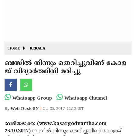
Fitr
May
Day
Eid
Al
Independence
Ad'ha
Day
Onam
HOME
KERALA
J&K
State
ബസില്‍ നിന്നും തെറിച്ചുവീണ് കോള
Haryana
ജ് വിദ്യാര്‍ത്ഥിനി മരിച്ചു
Assembly
State
Diwali
Elections
Assembly
Christmas
Elections
New-
Whatsapp Group
Whatsapp Channel
Year
Republic
By
Web Desk SN
Oct 25, 2017, 11:12 IST
Day
Budget
ബദിയടുക്ക: (www.kasargodvartha.com
Delhi
25.10.2017)
ബസില്‍ നിന്നും തെറിച്ചുവീണ് കോളജ്