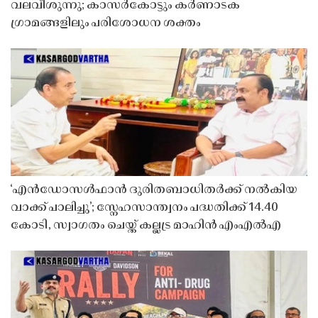
വലവീശുന്നു; കാസർകോട്ടും കർണാടക
ഗ്രാമങ്ങളിലും പരിശോധന ശക്തം
‘എൻഡോസൾഫാൻ ദുരിതബാധിതർക്ക് നൽകിയ
വാക്ക് പാലിച്ചു’; സ്നേഹസാന്ത്വനം പദ്ധതിക്ക് 14.40
കോടി, സ്വാഗതം ചെയ്ത് കല്ലട്ര മാഹിൻ എംഎൽഎ