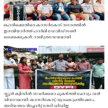
ലഹരിക്കെതിരെ കാസർകോട് നഗരത്തിൽ
ഇരമ്പിയാർത്ത് ഹാർലി ഡേവിഡ്‌സൺ
ബൈക്കുകൾ; റാലി ശ്രദ്ധേയമായി
സ്കൂൾ ക്വിസിൽ സവർക്കറെ പുകഴ്ത്തി ചോദ്യം വൻ
വിവാദമായി: കാസർകോട്ട് വ്യാപക പ്രതിഷേധം,
അടിയന്തര റിപ്പോർട്ട് തേടി ഡിഡിഇ