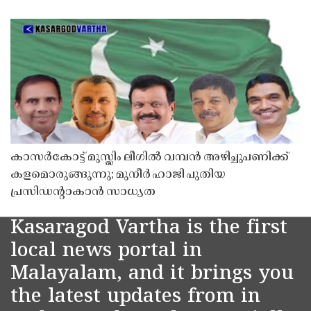
കാസർകോട്ട് മുസ്ലിം ലീഗിൽ വമ്പൻ അഴിച്ചുപണിക്ക്
കളമൊരുങ്ങുന്നു; മുനീർ ഹാജി പുതിയ
പ്രസിഡൻ്റാകാൻ സാധ്യത
Kasaragod Vartha is the first
local news portal in
Malayalam, and it brings you
the latest updates from in