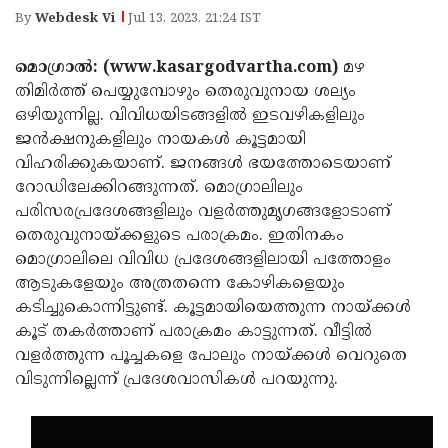
Election
Maha
By
Webdesk Vi
Jul 13, 2023, 21:24 IST
Shivarathri
International
മൊഗ്രാൽ: (www.kasargodvartha.com)
മഴ
Women's
Anti-
തിമിർത്ത് പെയ്യുമ്പോഴും തെരുവുനായ ശല്യം
Day
Drug
ഒഴിയുന്നില്ല. വിവിധയിടങ്ങളിൽ ഇടവഴികളിലും
Attukal
ജൻക്ഷനുകളിലും നായകൾ കൂട്ടമായി
Campaign
Pongala
Holi
വിഹരിക്കുകയാണ്. ജനങ്ങൾ ഭയത്തോടെയാണ്
2025
2025
റോഡിലേക്കിറങ്ങുന്നത്. മൊഗ്രാലിലും
IPL
പരിസരപ്രദേശങ്ങളിലും വളർത്തുമൃഗങ്ങളോടാണ്
2025
Eid
തെരുവുനായ്ക്കളുടെ പരാക്രമം. ഇതിനകം
Al-
മൊഗ്രാലിലെ വിവിധ പ്രദേശങ്ങളിലായി പത്തോളം
Waqf
ആടുകളേയും അത്രതന്നെ കോഴികളെയും
Fitr
Bill
Vishu
കടിച്ചുകൊന്നിട്ടുണ്ട്. കൂട്ടമായിയെത്തുന്ന നായ്ക്കൾ
2025
Controversy
Festival
കൂട് തകർത്താണ് പരാക്രമം കാട്ടുന്നത്. വീട്ടിൽ
Good
വളർത്തുന്ന പൂച്ചകളെ പോലും നായ്ക്കൾ വെറുതെ
2025
Friday
Easter
വിടുന്നില്ലെന്ന് പ്രദേശവാസികൾ പറയുന്നു.
Observance
Sunday
By-
2025
2025
Election
Bihar