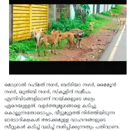
Updates
Assembly
Kerala
Polls
Local
Look
Body
Back
Election
2025
മൊഗ്രാൽ റഹ്‌മത് നഗർ, ബദ്‌രിയാ നഗർ, മൈമൂൻ
നഗർ, ഖുത്ബി നഗർ, സ്കൂളിന് സമീപം
എന്നിവിടങ്ങളിലാണ് നായ്ക്കളുടെ ശല്യം
ഏറെയുള്ളത്. വളർത്തുമൃഗങ്ങളെ കടിച്ചു
കൊല്ലുന്നതോടൊപ്പം, വീട്ടുമുറ്റത്ത് നിർത്തിയിടുന്ന
ഓടോറിക്ഷകൾ അടക്കമുള്ള വാഹനങ്ങളുടെ
സീറ്റുകൾ കടിച്ച് വലിച്ച് നശിപ്പിക്കുന്നതും പതിവാണ.