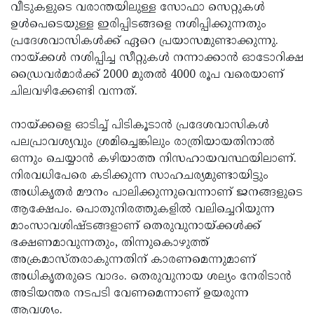
വീടുകളുടെ വരാന്തയിലുള്ള സോഫാ സെറ്റുകൾ
ഉൾപെടെയുള്ള ഇരിപ്പിടങ്ങളെ നശിപ്പിക്കുന്നതും
പ്രദേശവാസികൾക്ക് ഏറെ പ്രയാസമുണ്ടാക്കുന്നു.
നായ്ക്കൾ നശിപ്പിച്ച സീറ്റുകൾ നന്നാക്കാൻ ഓടോറിക്ഷ
ഡ്രൈവർമാർക്ക് 2000 മുതൽ 4000 രൂപ വരെയാണ്
ചിലവഴിക്കേണ്ടി വന്നത്.
നായ്ക്കളെ ഓടിച്ച് പിടികൂടാൻ പ്രദേശവാസികൾ
പലപ്രാവശ്യവും ശ്രമിച്ചെങ്കിലും രാത്രിയായതിനാൽ
ഒന്നും ചെയ്യാൻ കഴിയാത്ത നിസഹായവസ്ഥയിലാണ്.
നിരവധിപേരെ കടിക്കുന്ന സാഹചര്യമുണ്ടായിട്ടും
അധികൃതർ മൗനം പാലിക്കുന്നുവെന്നാണ് ജനങ്ങളുടെ
ആക്ഷേപം. പൊതുനിരത്തുകളിൽ വലിച്ചെറിയുന്ന
മാംസാവശിഷ്ടങ്ങളാണ് തെരുവുനായ്ക്കൾക്ക്
ഭക്ഷണമാവുന്നതും, തിന്നുകൊഴുത്ത്
അക്രമാസ്തരാകുന്നതിന് കാരണമെന്നുമാണ്
അധികൃതരുടെ വാദം. തെരുവുനായ ശല്യം നേരിടാൻ
അടിയന്തര നടപടി വേണമെന്നാണ് ഉയരുന്ന
ആവശ്യം.