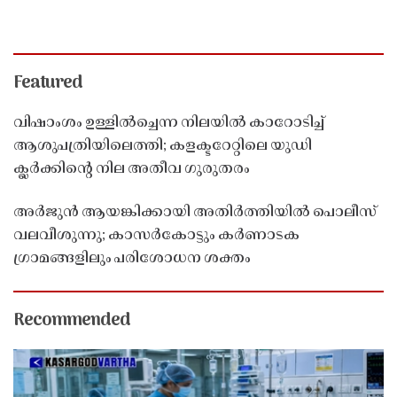
Featured
വിഷാംശം ഉള്ളിൽച്ചെന്ന നിലയിൽ കാറോടിച്ച്
ആശുപത്രിയിലെത്തി; കളക്ടറേറ്റിലെ യുഡി
ക്ലർക്കിൻ്റെ നില അതീവ ഗുരുതരം
അർജുൻ ആയങ്കിക്കായി അതിർത്തിയിൽ പൊലീസ്
വലവീശുന്നു; കാസർകോട്ടും കർണാടക
ഗ്രാമങ്ങളിലും പരിശോധന ശക്തം
Recommended