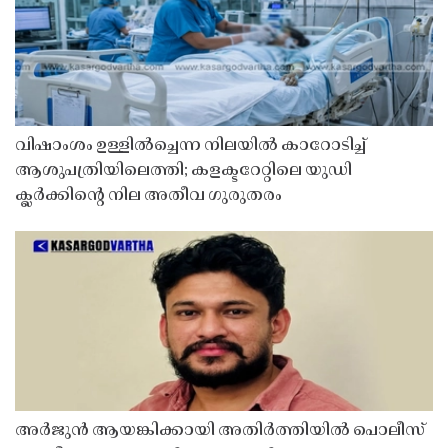
വിഷാംശം ഉള്ളിൽച്ചെന്ന നിലയിൽ കാറോടിച്ച്
ആശുപത്രിയിലെത്തി; കളക്ടറേറ്റിലെ യുഡി
ക്ലർക്കിൻ്റെ നില അതീവ ഗുരുതരം
അർജുൻ ആയങ്കിക്കായി അതിർത്തിയിൽ പൊലീസ്