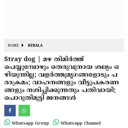
Fitr
May
Day
Eid
Al
Independence
Ad'ha
Day
Onam
HOME
KERALA
J&K
State
Stray dog | മഴ തിമിർത്ത്
Haryana
പെയ്യുമ്പോഴും തെരുവുനായ ശല്യം ഒ
Assembly
State
Diwali
ഴിയുന്നില്ല; വളർത്തുമൃഗങ്ങളോടും പ
Elections
Assembly
Christmas
രാക്രമം; വാഹനങ്ങളും വീട്ടുപകരണ
Elections
ങ്ങളും നശിപ്പിക്കുന്നതും പതിവായി;
New-
പൊറുതിമുട്ടി ജനങ്ങൾ
Year
Republic
Day
Budget
Delhi
Whatsapp Group
Whatsapp Channel