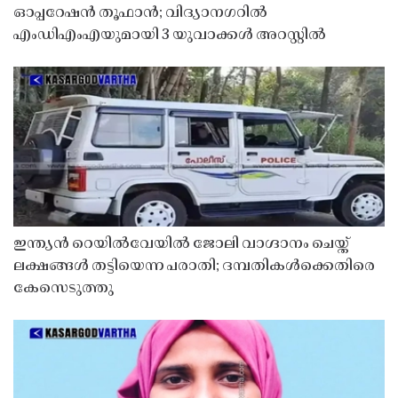
ഓപ്പറേഷൻ തൂഫാൻ; വിദ്യാനഗറിൽ
എംഡിഎംഎയുമായി 3 യുവാക്കൾ അറസ്റ്റിൽ
ഇന്ത്യൻ റെയിൽവേയിൽ ജോലി വാഗ്ദാനം ചെയ്ത്
ലക്ഷങ്ങൾ തട്ടിയെന്ന പരാതി; ദമ്പതികൾക്കെതിരെ
കേസെടുത്തു