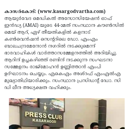
Election
Maha
കാസര്‍കോട്: (www.kasargodvartha.com)
Shivarathri
International
ആയുര്‍വേദ മെഡികല്‍ അസോസിയേഷന്‍ ഓഫ്
Women's
Anti-
ഇന്‍ഡ്യ (AMAI) യുടെ 44-ാമത് സംസ്ഥാന കൗണ്‍സില്‍
മെയ് ആറ്, ഏഴ് തീയതികളില്‍ കളനാട്
Day
Drug
Attukal
കണ്‍വെന്‍ഷന്‍ സെന്ററിലെ ഡോ. എംഎം
Campaign
Pongala
Holi
ബാലചന്ദ്രമേനോന്‍ നഗറില്‍ നടക്കുമെന്ന്
ഭാരവാഹികള്‍ വാര്‍ത്താസമ്മേളനത്തില്‍ അറിയിച്ചു.
2025
2025
IPL
ആറിന് ഉച്ചകഴിഞ്ഞ് രണ്ടിന് നടക്കുന്ന സംഘടനാ
2025
Eid
സമ്മേളനം രാജ്‌മോഹന്‍ ഉണ്ണിത്താന്‍ എംപി
ഉദ്ഘാടനം ചെയ്യും. എകെഎം അശ്‌റഫ് എംഎല്‍എ
Al-
Waqf
മുഖ്യാതിഥിയാരിക്കും. സംസ്ഥാന പ്രസിഡന്റ് ഡോ. സി
Fitr
Bill
Vishu
ഡി ലീന അധ്യക്ഷത വഹിക്കും.
2025
Controversy
Festival
Good
2025
Friday
Easter
Observance
Sunday
By-
2025
2025
Election
Bihar