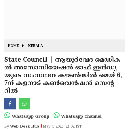
Fitr
May
Day
Eid
Al
Independence
Ad'ha
Day
Onam
HOME
KERALA
J&K
State
State Council | ആയുര്‍വേദ മെഡിക
Haryana
ല്‍ അസോസിയേഷന്‍ ഓഫ് ഇന്‍ഡ്യ
Assembly
State
Diwali
യുടെ സംസ്ഥാന കൗണ്‍സില്‍ മെയ് 6,
Elections
Assembly
Christmas
7ന് കളനാട് കണ്‍വെന്‍ഷന്‍ സെന്റ
Elections
റില്‍
New-
Year
Republic
Day
Budget
Whatsapp Group
Whatsapp Channel
Delhi
By
Web Desk Hub
May 4, 2023, 21:02 IST