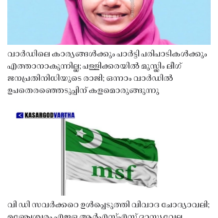
വാർഡിലെ കാര്യങ്ങൾക്കും പാർട്ടി പരിപാടികൾക്കും
എത്താനാകുന്നില്ല; പള്ളിക്കരയിൽ മുസ്ലിം ലീഗ്
ജനപ്രതിനിധിയുടെ രാജി; ഒന്നാം വാർഡിൽ
ഉപതെരഞ്ഞെടുപ്പിന് കളമൊരുങ്ങുന്നു
വി ഡി സവർക്കറെ ഉൾപ്പെടുത്തി വിവാദ ചോദ്യാവലി;
മഞ്ചേശ്വരം എഇഒ ആർഎസ്എസ് ദാസ്യവേല