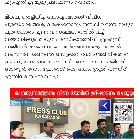
എംഎല്‍എ മുഖ്യപ്രഭാഷണം നടത്തും.
മികവു തെളിയിച്ച ഡോക്ടര്‍മാര്‍ക്ക് വിവിധ
പുരസ്‌കാരങ്ങള്‍, വര്‍ഷംതോറും നല്‍കി വരുന്ന മാധ്യമ
പുരസ്‌കാരം എന്നിവ സമ്മേളനത്തില്‍ വച്ച്
സമ്മാനിക്കും. മാധ്യമ പുരസ്‌കാരത്തിന് എംഎസ്
സജീവന്‍ അര്‍ഹനായി. വാര്‍ത്താസമ്മേളനത്തില്‍
സംസ്ഥാന ജെനറല്‍ സെക്രടറി ഡോ.അജിത്കുമാര്‍
കെസി, ഡോ.പത്മേക്ഷണന്‍ കെപി, ഡോ.രഞ്ജിത്ത്
കെആര്‍, ഡോ. പ്രേംരാജ് കെ, ഡോ. ശ്രുതി പണ്ഡിറ്റ്
എന്നിവര്‍ സംബന്ധിച്ചു.