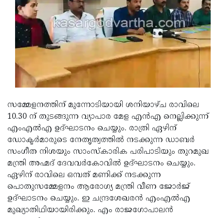
Updates
Assembly
Kerala
Polls
Local
Look
Body
Back
Election
2025
സമ്മേളനത്തിന് മുന്നോടിയായി ശനിയാഴ്ച രാവിലെ
10.30 ന് തുടങ്ങുന്ന വ്യാപാര മേള എന്‍എ നെല്ലിക്കുന്ന്
എംഎല്‍എ ഉദ്ഘാടനം ചെയ്യും. രാത്രി ഏഴിന്
ഡോക്ടര്‍മാരുടെ നേതൃത്വത്തില്‍ നടക്കുന്ന ഡാബര്‍
സംഗീത നിശയും സാംസ്‌കാരിക പരിപാടിയും തുറമുഖ
മന്ത്രി അഹ്മദ് ദേവവര്‍കോവില്‍ ഉദ്ഘാടനം ചെയ്യും.
ഏഴിന് രാവിലെ ഒമ്പത് മണിക്ക് നടക്കുന്ന
പൊതുസമ്മേളനം ആരോഗ്യ മന്ത്രി വീണ ജോര്‍ജ്
ഉദ്ഘാടനം ചെയ്യും. ഇ ചന്ദ്രശേഖരന്‍ എംഎല്‍എ
മുഖ്യാതിഥിയായിരിക്കും. എം രാജഗോപാലന്‍