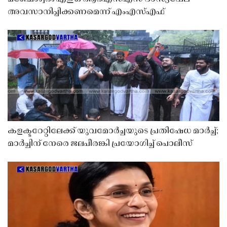
അവസാനിപ്പിക്കണമെന്ന് എംഎസ്എഫ്
കളക്ടറേറ്റിലേക്ക് യുവമോർച്ചയുടെ പ്രതിഷേധ മാർച്ച്;
മാർച്ചിന് നേരെ ജലപീരങ്കി പ്രയോഗിച്ച് പൊലീസ്