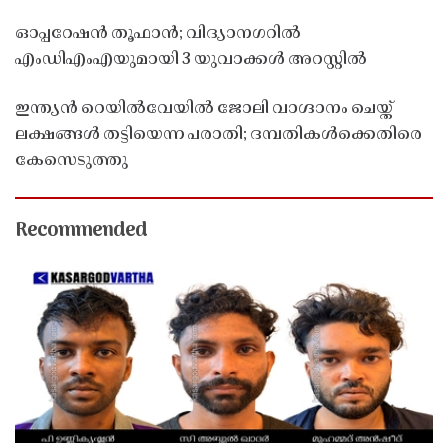
ഓപ്പറേഷൻ തൂഫാൻ; വിദ്യാനഗറിൽ
എംഡിഎംഎയുമായി 3 യുവാക്കൾ അറസ്റ്റിൽ
ഇന്ത്യൻ റെയിൽവേയിൽ ജോലി വാഗ്ദാനം ചെയ്ത്
ലക്ഷങ്ങൾ തട്ടിയെന്ന പരാതി; ദമ്പതികൾക്കെതിരെ
കേസെടുത്തു
Recommended