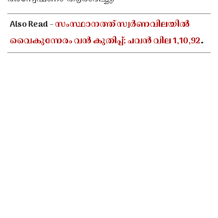
Updates
Assembly
Kerala
Also Read -
സംസ്ഥാനത്ത് സ്വർണവിലയിൽ
Polls
Local
Look
വൈകുന്നേരം വൻ കുതിപ്പ്; പവൻ വില 1,10,920
Body
Back
രൂപയായി ഉയർന്നു
Election
2025