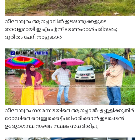
നീലേശ്വരം ആനച്ചാലിൽ ഇഴജന്തുക്കളുടെ
താവളമായി ഇ എം എസ് ടൗൺഹാൾ പരിസരം;
ദുരിതം പേറി നാട്ടുകാർ
നീലേശ്വരം നഗരസഭയിലെ ആനച്ചാൽ-ഉച്ചൂളിക്കുതിർ
റോഡിലെ വെള്ളക്കെട്ട് പരിഹരിക്കാൻ ഇടപെടൽ;
ഉദ്യോഗസ്ഥ സംഘം സ്ഥലം സന്ദർശിച്ചു