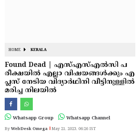
Fitr
May
Day
Eid
Al
Independence
Ad'ha
Day
Onam
HOME
KERALA
J&K
State
Found Dead | എസ്എസ്എല്‍സി പ
Haryana
രീക്ഷയില്‍ എല്ലാ വിഷയങ്ങള്‍ക്കും എ
Assembly
State
Diwali
പ്ലസ് നേടിയ വിദ്യാര്‍ഥിനി വീട്ടിനുള്ളില്‍
Elections
Assembly
Christmas
മരിച്ച നിലയില്‍
Elections
New-
Year
Republic
Whatsapp Group
Whatsapp Channel
Day
Budget
By
WebDesk Omega
May 21, 2023, 06:26 IST
Delhi