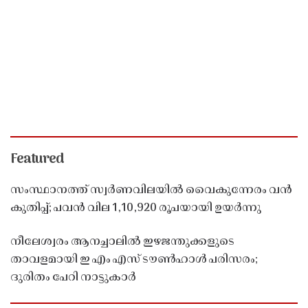
Featured
സംസ്ഥാനത്ത് സ്വർണവിലയിൽ വൈകുന്നേരം വൻ
കുതിപ്പ്; പവൻ വില 1,10,920 രൂപയായി ഉയർന്നു
നീലേശ്വരം ആനച്ചാലിൽ ഇഴജന്തുക്കളുടെ
താവളമായി ഇ എം എസ് ടൗൺഹാൾ പരിസരം;
ദുരിതം പേറി നാട്ടുകാർ