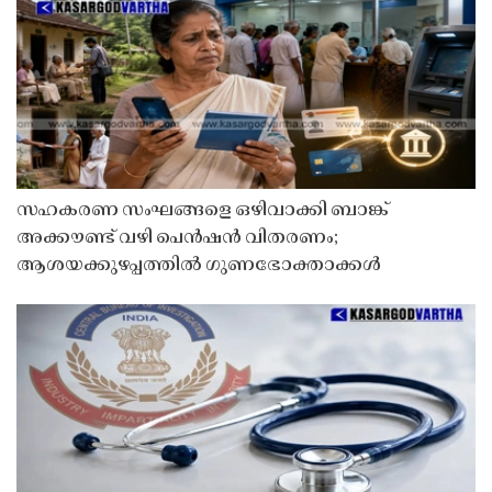
സഹകരണ സംഘങ്ങളെ ഒഴിവാക്കി ബാങ്ക്
അക്കൗണ്ട് വഴി പെൻഷൻ വിതരണം;
ആശയക്കുഴപ്പത്തിൽ ഗുണഭോക്താക്കൾ