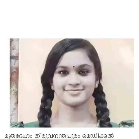
മൃതദേഹം തിരുവനന്തപുരം മെഡിക്കല്‍