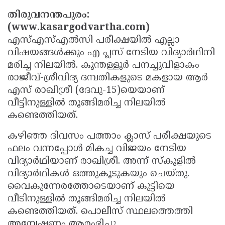
Election
Maha
തിരുവനന്തപുരം:
Shivarathri
International
(www.kasargodvartha.com)
എസ്എസ്എല്‍സി പരീക്ഷയില്‍ എല്ലാ
Women's
Anti-
വിഷയങ്ങള്‍ക്കും എ പ്ലസ് നേടിയ വിദ്യാര്‍ഥിനി
Day
Drug
Attukal
മരിച്ച നിലയില്‍. കൂന്തള്ളൂര്‍ പനച്ചുവിളാകം
Campaign
Pongala
Holi
രാജീവ്-ശ്രീവിദ്യ ദമ്പതികളുടെ മകളായ ആര്‍
എസ് രാഖിശ്രീ (ദേവു-15)യെയാണ്
2025
2025
IPL
വീട്ടിനുള്ളില്‍ തൂങ്ങിമരിച്ച നിലയില്‍
2025
Eid
കണ്ടെത്തിയത്.
Al-
Waqf
കഴിഞ്ഞ ദിവസം പത്താം ക്ലാസ് പരീക്ഷയുടെ
Fitr
ഫലം വന്നപ്പോള്‍ മികച്ച വിജയം നേടിയ
Bill
Vishu
വിദ്യാര്‍ഥിയാണ് രാഖിശ്രീ. അന്ന് സ്‌കൂളില്‍
2025
Controversy
Festival
Good
വിദ്യാര്‍ഥികള്‍ ഒത്തുകൂടുകയും ചെയ്തു.
2025
Friday
Easter
വൈകുന്നേരത്തോടെയാണ് കുട്ടിയെ
വീടിനുള്ളില്‍ തൂങ്ങിമരിച്ച നിലയില്‍
Observance
Sunday
By-
കണ്ടെത്തിയത്. പൊലീസ് സ്ഥലത്തെത്തി
2025
2025
Election
Bihar
അന്വേഷണം ആരംഭിച്ചു.