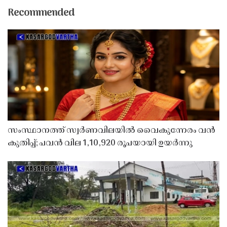
Recommended
സംസ്ഥാനത്ത് സ്വർണവിലയിൽ വൈകുന്നേരം വൻ
കുതിപ്പ്; പവൻ വില 1,10,920 രൂപയായി ഉയർന്നു