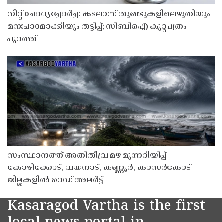
നീറ്റ് ചോദ്യച്ചോർച്ച: കടലാസ് തുണ്ടുകളിലെഴുതിയും
മനഃപാഠമാക്കിയും തട്ടിപ്പ്; സിബിഐ കുറ്റപത്രം
പുറത്ത്
സംസ്ഥാനത്ത് അതിതീവ്ര മഴ മുന്നറിയിപ്പ്;
കോഴിക്കോട്, വയനാട്, കണ്ണൂർ, കാസർകോട്
ജില്ലകളിൽ റെഡ് അലർട്ട്
Kasaragod Vartha is the first