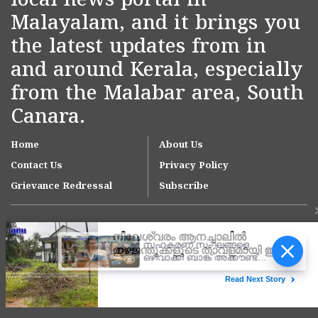
local news portal in
Malayalam, and it brings you
the latest updates from in
and around Kerala, especially
from the Malabar area, South
Canara.
Home
About Us
Contact Us
Privacy Policy
Grievance Redressal
Subscribe
സഹകരണ സംഘങ്ങളെ
ഒഴിവാക്കി ബാങ്ക് അക്കൗണ്ട്
വഴി പെൻഷൻ വിതരണം;
ആശയക്കുഴപ്പത്തിൽ
Copyright © 2007-
2026
Kasargodvartha
ഗുണഭോക്താക്കൾ