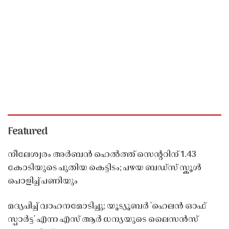
Featured
നീലേശ്വരം അർബൻ ഹെൽത്ത് സെൻ്ററിന് 1.43
കോടിയുടെ പുതിയ കെട്ടിടം; പഴയ ബഡ്സ് സ്കൂൾ
പൊളിച്ച് പണിയും
മദ്യപിച്ച് വാഹനമോടിച്ചു; യൂട്യൂബർ 'ഹെലൻ ഓഫ്
സ്പാർട്ട' എന്ന എസ് ആർ ധന്യയുടെ ലൈസൻസ്