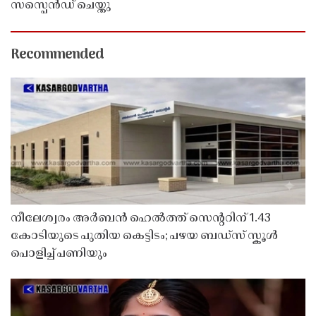
സസ്പെൻഡ് ചെയ്തു ​​​​​​​
Recommended
നീലേശ്വരം അർബൻ ഹെൽത്ത് സെൻ്ററിന് 1.43
കോടിയുടെ പുതിയ കെട്ടിടം; പഴയ ബഡ്സ് സ്കൂൾ
പൊളിച്ച് പണിയും