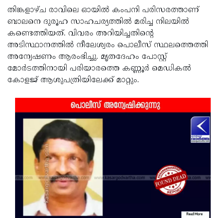
തിങ്കളാഴ്ച രാവിലെ ഓയിൽ കംപനി പരിസരത്താണ്
Updates
Assembly
Kerala
ബാലനെ ദുരൂഹ സാഹചര്യത്തിൽ മരിച്ച നിലയിൽ
Polls
Local
Look
കണ്ടെത്തിയത്. വിവരം അറിയിച്ചതിന്റെ
അടിസ്ഥാനത്തിൽ നീലേശ്വരം പൊലീസ് സ്ഥലത്തെത്തി
Body
Back
അന്വേഷണം ആരംഭിച്ചു. മൃതദേഹം പോസ്റ്റ്
Election
2025
മോർടത്തിനായി പരിയാരത്തെ കണ്ണൂർ മെഡികൽ
കോളജ് ആശുപത്രിയിലേക്ക് മാറ്റും.