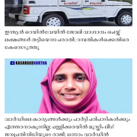
ഇന്ത്യൻ റെയിൽവേയിൽ ജോലി വാഗ്ദാനം ചെയ്ത്
ലക്ഷങ്ങൾ തട്ടിയെന്ന പരാതി; ദമ്പതികൾക്കെതിരെ
കേസെടുത്തു
വാർഡിലെ കാര്യങ്ങൾക്കും പാർട്ടി പരിപാടികൾക്കും
എത്താനാകുന്നില്ല; പള്ളിക്കരയിൽ മുസ്ലിം ലീഗ്
ജനപ്രതിനിധിയുടെ രാജി; ഒന്നാം വാർഡിൽ