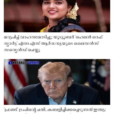
മദ്യപിച്ച് വാഹനമോടിച്ചു; യൂട്യൂബർ 'ഹെലൻ ഓഫ്
സ്പാർട്ട' എന്ന എസ് ആർ ധന്യയുടെ ലൈസൻസ്
സസ്പെൻഡ് ചെയ്തു ​​​​​​​
'ഫ്രണ്ട്' ട്രംപിന്റെ ചതി, കബളിപ്പിക്കപ്പെടുന്നത് ഇന്ത്യ;