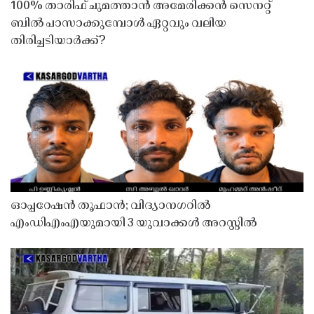
100% താരിഫ് ചുമത്താൻ അമേരിക്കൻ സെനറ്റ്
ബിൽ പാസാക്കുമ്പോൾ ഏറ്റവും വലിയ
തിരിച്ചടിയാർക്ക്?
ഓപ്പറേഷൻ തൂഫാൻ; വിദ്യാനഗറിൽ
എംഡിഎംഎയുമായി 3 യുവാക്കൾ അറസ്റ്റിൽ