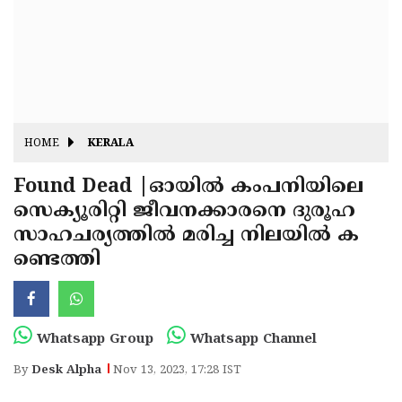
Fitr
May
Day
Eid
Al
Independence
Ad'ha
Day
Onam
HOME
KERALA
J&K
State
Found Dead |ഓയിൽ കംപനിയിലെ
Haryana
സെക്യൂരിറ്റി ജീവനക്കാരനെ ദുരൂഹ
Assembly
State
Diwali
സാഹചര്യത്തിൽ മരിച്ച നിലയിൽ ക
Elections
Assembly
Christmas
ണ്ടെത്തി
Elections
New-
Year
Republic
Whatsapp Group
Whatsapp Channel
Day
Budget
By
Desk Alpha
Nov 13, 2023, 17:28 IST
Delhi