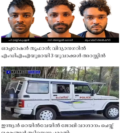
ഓപ്പറേഷൻ തൂഫാൻ; വിദ്യാനഗറിൽ
എംഡിഎംഎയുമായി 3 യുവാക്കൾ അറസ്റ്റിൽ
ഇന്ത്യൻ റെയിൽവേയിൽ ജോലി വാഗ്ദാനം ചെയ്ത്