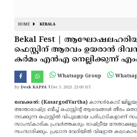
HOME
KERALA
Bekal Fest | ആഘോഷലഹരിയി
ഫെസ്റ്റിന് ആരവം ഉയരാൻ ദിവസങ
കർമം എൻഎ നെല്ലിക്കുന്ന് 
Whatsapp Group
Whatsap
By
Desk KAPPA
Dec 5, 2023, 23:00 IST
ബേക്കൽ: (KasargodVartha)
കാസർകോട് ജില്ലയു
അന്താരാഷ്ട്ര ബീച്ച് ഫെസ്റ്റിന്റ് ആരവങ്ങൾ തീരം
നടക്കുന്ന ഫെസ്റ്റിൽ വിപുലമായ പരിപാടികളാണ് സംഘ
സാംസ്കാരിക പ്രവർത്തകരും രാഷ്ട്രീയ നേതാക്കള
സംസാരിക്കും. പ്രധാന വേദിയിൽ വിഖ്യാത കലാകാ