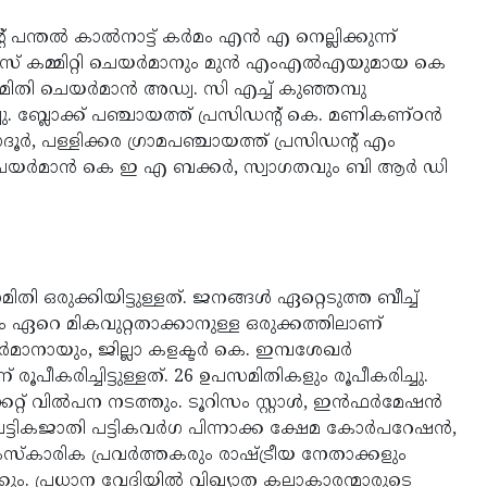
ിന്റ് പന്തൽ കാൽനാട്ട് കർമം എൻ എ നെല്ലിക്കുന്ന്
് കമ്മിറ്റി ചെയർമാനും മുൻ എംഎൽഎയുമായ കെ
ിതി ചെയർമാൻ അഡ്വ. സി എച്ച് കുഞ്ഞമ്പു
ചു. ബ്ലോക്ക് പഞ്ചായത്ത് പ്രസിഡന്റ് കെ. മണികണ്ഠൻ
ൂർ, പള്ളിക്കര ഗ്രാമപഞ്ചായത്ത് പ്രസിഡന്റ് എം
റി ചെയർമാൻ കെ ഇ എ ബക്കർ, സ്വാഗതവും ബി ആർ ഡി
ഒരുക്കിയിട്ടുള്ളത്. ജനങ്ങൾ ഏറ്റെടുത്ത ബീച്ച്
്പും ഏറെ മികവുറ്റതാക്കാനുള്ള ഒരുക്കത്തിലാണ്
ായും, ജില്ലാ കളക്ടര്‍ കെ. ഇമ്പശേഖർ
ിച്ചിട്ടുള്ളത്. 26 ഉപസമിതികളും രൂപീകരിച്ചു.
റ്റ് വിൽപന നടത്തും. ടൂറിസം സ്റ്റാൾ, ഇൻഫർമേഷൻ
 പട്ടികജാതി പട്ടികവർഗ പിന്നാക്ക ക്ഷേമ കോർപറേഷൻ,
സാംസ്കാരിക പ്രവർത്തകരും രാഷ്ട്രീയ നേതാക്കളും
ും. പ്രധാന വേദിയിൽ വിഖ്യാത കലാകാരന്മാരുടെ