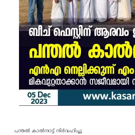
പന്തൽ കാൽനാട്ട് നിർവഹിച്ചു