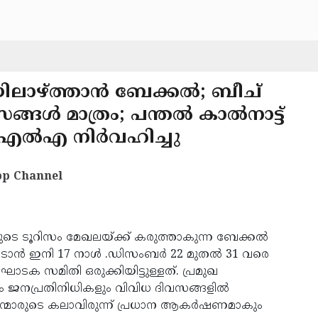
ലാഴ്ത്താൻ ബേക്കൽ; ബീച്
്ങൾ മാത്രം; പന്തൽ കാൽനാട്ട്
എംഎൽഎ നിർവഹിച്ചു
p Channel
ടെ ടൂറിസം മേഖലയ്ക്ക് കരുത്താകുന്ന ബേക്കൽ
 തൊടാൻ ഇനി 17 നാൾ .ഡിസംബര്‍ 22 മുതല്‍ 31 വരെ
ാടക സമിതി ഒരുക്കിയിട്ടുള്ളത്. പ്രമുഖ
ും ജനപ്രതിനിധികളും വിവിധ ദിവസങ്ങളിൽ
രന്മാരുടെ കലാവിരുന്ന് പ്രധാന ആകർഷണമാകും