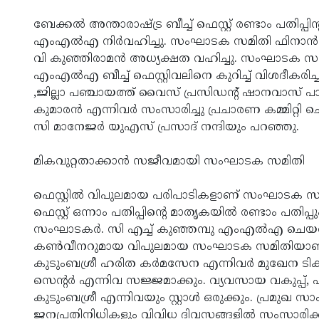
ബേക്കൽ അന്താരാഷ്ട്ര ബീച്ച് ഫെസ്റ്റ് രണ്ടാം പതിപ്പ
എംഎൽഎ നിർവഹിച്ചു. സംഘാടക സമിതി ഫിനാൻസ
വി കുഞ്ഞിരാമൻ അധ്യക്ഷത വഹിച്ചു. സംഘാടക സമ
എംഎൽഎ ബീച്ച് ഫെസ്റ്റിവലിനെ കുറിച്ച് വിശദീകരിച്
,ജില്ലാ പഞ്ചായത്ത് വൈസ് പ്രസിഡന്റ് ഷാനവാസ് പാദ
കുമാരൻ എന്നിവർ സംസാരിച്ചു പ്രചാരണ കമ്മിറ്
സി മാനേജർ യുഎസ് പ്രസാദ് നന്ദിയും പറഞ്ഞു.
മികവുറ്റതാക്കാൻ സജീവമായി സംഘാടക സമിതി
ഫെസ്റ്റിൽ വിപുലമായ പരിപാടികളാണ് സംഘാടക സമിതി 
ഫെസ്റ്റ് ഒന്നാം പതിപ്പിന്റെ മാതൃകയിൽ രണ്ടാം പതിപ
സംഘാടകർ. സി എച്ച് കുഞ്ഞമ്പു എംഎൽഎ ചെയർമാന
കൺവീനറുമായ വിപുലമായ സംഘാടക സമിതിയാണ് രൂപീകര
കുടുംബശ്രീ ഹരിത കർമസേന എന്നിവർ മുഖേന ടിക്ക
സെന്റർ എന്നിവ സജ്ജമാക്കും. വ്യവസായ വകുപ്പ്,
കുടുംബശ്രീ എന്നിവയും സ്റ്റാൾ ഒരുക്കും. പ്രമുഖ 
ജനപ്രതിനിധികളും വിവിധ ദിവസങ്ങളിൽ സംസാരിക്ക