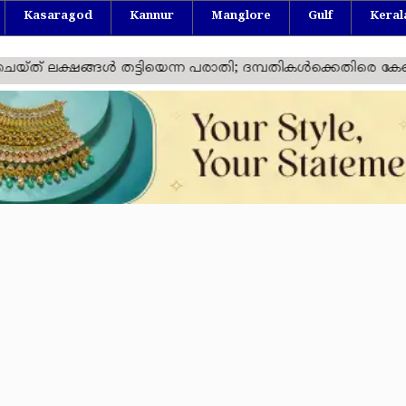
Kasaragod
Kannur
Manglore
Gulf
Keral