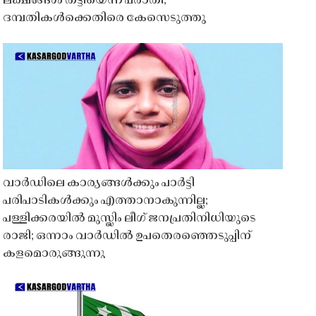
ലക്ഷങ്ങൾ തട്ടിയെന്ന പരാതി;
ദമ്പതികൾക്കെതിരെ കേസെടുത്തു
വാർഡിലെ കാര്യങ്ങൾക്കും പാർട്ടി
പരിപാടികൾക്കും എത്താനാകുന്നില്ല;
പള്ളിക്കരയിൽ മുസ്ലിം ലീഗ് ജനപ്രതിനിധിയുടെ
രാജി; ഒന്നാം വാർഡിൽ ഉപതെരഞ്ഞെടുപ്പിന്
കളമൊരുങ്ങുന്നു