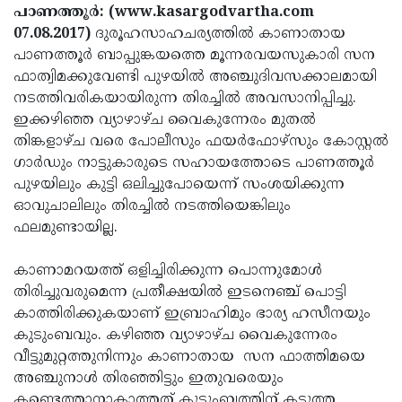
Election
Maha
പാണത്തൂര്‍: (www.kasargodvartha.com
07.08.2017)
ദുരൂഹസാഹചര്യത്തില്‍ കാണാതായ
Shivarathri
International
പാണത്തൂര്‍ ബാപ്പുങ്കയത്തെ മൂന്നരവയസുകാരി സന
Women's
Anti-
ഫാത്വിമക്കുവേണ്ടി പുഴയില്‍ അഞ്ചുദിവസക്കാലമായി
നടത്തിവരികയായിരുന്ന തിരച്ചില്‍ അവസാനിപ്പിച്ചു.
Day
Drug
Attukal
ഇക്കഴിഞ്ഞ വ്യാഴാഴ്ച വൈകുന്നേരം മുതല്‍
Campaign
Pongala
Holi
തിങ്കളാഴ്ച വരെ പോലീസും ഫയര്‍ഫോഴ്സും കോസ്റ്റല്‍
ഗാര്‍ഡും നാട്ടുകാരുടെ സഹായത്തോടെ പാണത്തൂര്‍
2025
2025
IPL
പുഴയിലും കുട്ടി ഒലിച്ചുപോയെന്ന് സംശയിക്കുന്ന
2025
Eid
ഓവുചാലിലും തിരച്ചില്‍ നടത്തിയെങ്കിലും
ഫലമുണ്ടായില്ല.
Al-
Waqf
Fitr
Bill
Vishu
കാണാമറയത്ത് ഒളിച്ചിരിക്കുന്ന പൊന്നുമോള്‍
തിരിച്ചുവരുമെന്ന പ്രതീക്ഷയില്‍ ഇടനെഞ്ച് പൊട്ടി
2025
Controversy
Festival
Good
കാത്തിരിക്കുകയാണ് ഇബ്രാഹിമും ഭാര്യ ഹസീനയും
2025
Friday
Easter
കുടുംബവും. കഴിഞ്ഞ വ്യാഴാഴ്ച വൈകുന്നേരം
വീട്ടുമുറ്റത്തുനിന്നും കാണാതായ സന ഫാത്തിമയെ
Observance
Sunday
By-
അഞ്ചുനാള്‍ തിരഞ്ഞിട്ടും ഇതുവരെയും
2025
2025
Election
Bihar
കണ്ടെത്താനാകാത്തത് കുടുംബത്തിന് കടുത്ത