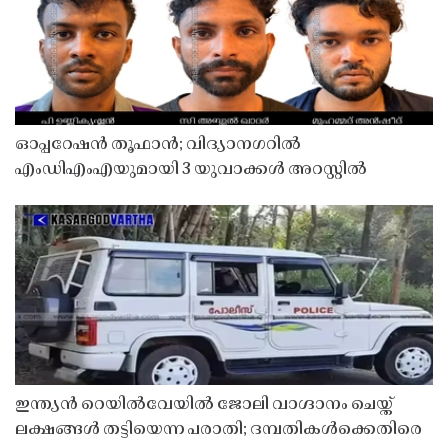
ഓപ്പറേഷൻ തൂഫാൻ; വിദ്യാനഗറിൽ
എംഡിഎംഎയുമായി 3 യുവാക്കൾ അറസ്റ്റിൽ
ഇന്ത്യൻ റെയിൽവേയിൽ ജോലി വാഗ്ദാനം ചെയ്ത്
ലക്ഷങ്ങൾ തട്ടിയെന്ന പരാതി; ദമ്പതികൾക്കെതിരെ