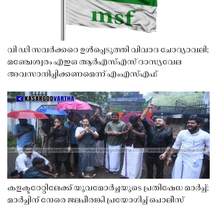
വി ഡി സവർക്കറെ ഉൾപ്പെടുത്തി വിവാദ ചോദ്യാവലി;
മഞ്ചേശ്വരം എഇഒ ആർഎസ്എസ് ദാസ്യവേല
അവസാനിപ്പിക്കണമെന്ന് എംഎസ്എഫ്
കളക്ടറേറ്റിലേക്ക് യുവമോർച്ചയുടെ പ്രതിഷേധ മാർച്ച്;
മാർച്ചിന് നേരെ ജലപീരങ്കി പ്രയോഗിച്ച് പൊലീസ്