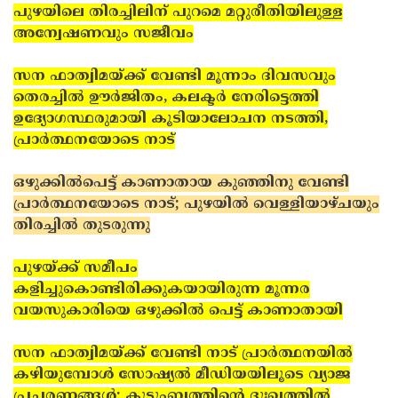
പുഴയിലെ തിരച്ചിലിന് പുറമെ മറ്റുരീതിയിലുള്ള
അന്വേഷണവും സജീവം
സന ഫാത്വിമയ്ക്ക് വേണ്ടി മൂന്നാം ദിവസവും
തെരച്ചില്‍ ഊര്‍ജിതം, കലക്ടര്‍ നേരിട്ടെത്തി
ഉദ്യോഗസ്ഥരുമായി കൂടിയാലോചന നടത്തി,
പ്രാര്‍ത്ഥനയോടെ നാട്
ഒഴുക്കില്‍പെട്ട് കാണാതായ കുഞ്ഞിനു വേണ്ടി
പ്രാര്‍ത്ഥനയോടെ നാട്; പുഴയില്‍ വെള്ളിയാഴ്ചയും
തിരച്ചില്‍ തുടരുന്നു
പുഴയ്ക്ക് സമീപം
കളിച്ചുകൊണ്ടിരിക്കുകയായിരുന്ന മൂന്നര
വയസുകാരിയെ ഒഴുക്കില്‍ പെട്ട് കാണാതായി
സന ഫാത്വിമയ്ക്ക് വേണ്ടി നാട് പ്രാര്‍ത്ഥനയില്‍
കഴിയുമ്പോള്‍ സോഷ്യല്‍ മീഡിയയിലൂടെ വ്യാജ
പ്രചരണങ്ങള്‍; കുടുംബത്തിന്റെ ദുഃഖത്തില്‍