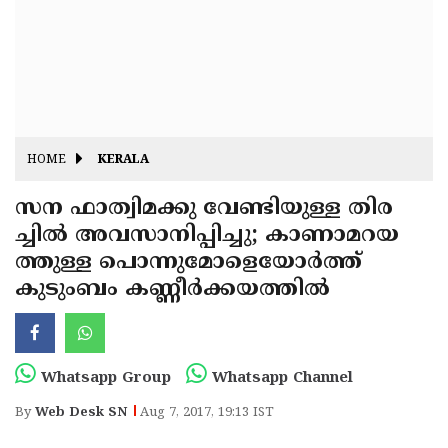
Fitr
May
Day
Eid
Al
Independence
Ad'ha
Day
Onam
HOME
KERALA
J&K
State
സന ഫാത്വിമക്കു വേണ്ടിയുള്ള തിര
Haryana
ച്ചില്‍ അവസാനിപ്പിച്ചു; കാണാമറയ
Assembly
State
Diwali
ത്തുള്ള പൊന്നുമോളെയോര്‍ത്ത്
Elections
Assembly
Christmas
കുടുംബം കണ്ണീര്‍ക്കയത്തില്‍
Elections
New-
Year
Republic
Whatsapp Group
Whatsapp Channel
Day
Budget
By
Web Desk SN
Aug 7, 2017, 19:13 IST
Delhi