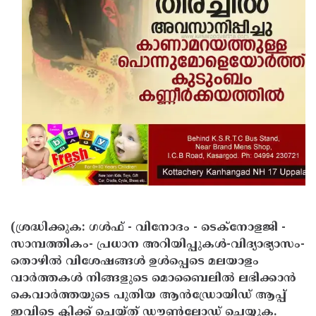
(ശ്രദ്ധിക്കുക: ഗൾഫ് - വിനോദം - ടെക്നോളജി -
സാമ്പത്തികം- പ്രധാന അറിയിപ്പുകൾ-വിദ്യാഭ്യാസം-
തൊഴിൽ വിശേഷങ്ങൾ ഉൾപ്പെടെ മലയാളം
വാർത്തകൾ നിങ്ങളുടെ മൊബൈലിൽ ലഭിക്കാൻ
കെവാർത്തയുടെ പുതിയ ആൻഡ്രോയിഡ് ആപ്പ്
ഇവിടെ ക്ലിക്ക് ചെയ്ത് ഡൗൺലോഡ് ചെയ്യുക.