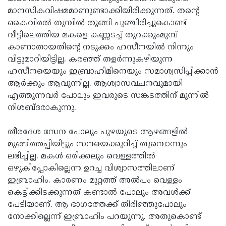
മാനസികവിഷമമാണുണ്ടാക്കിയിരിക്കുന്നത്. തന്റെ
Updates
Assembly
Kerala
കൈവിരല്‍ തുമ്പില്‍ തൂങ്ങി പുഞ്ചിരിച്ചുകൊണ്ട്
Polls
Local
Look
വീട്ടിലെത്തിയ മകളെ കണ്ണടച്ച് തുറക്കുംമുമ്പ്
കാണാതായതിന്റെ നടുക്കം ഹസീനയില്‍ നിന്നും
Body
Back
വിട്ടുമാറിയിട്ടില്ല. കരഞ്ഞ് തളര്‍ന്നുകഴിയുന്ന
Election
2025
ഹസീനയെയും ഇബ്രാഹിമിനെയും സമാശ്വസിപ്പിക്കാന്‍
ആര്‍ക്കും ആവുന്നില്ല. ആശ്വാസവചനവുമായി
എത്തുന്നവര്‍ പോലും ഇവരുടെ സങ്കടത്തിന് മുന്നില്‍
നിശബ്ദരാകുന്നു.
തീരദേശ സേന പോലും പുഴയുടെ ആഴങ്ങളില്‍
മുങ്ങിത്തപ്പിയിട്ടും സനയെക്കുറിച്ച് തുമ്പൊന്നും
ലഭിച്ചില്ല. മകള്‍ ഒരിക്കലും വെള്ളത്തില്‍
ഒഴുകിപ്പോകില്ലെന്ന ഉറച്ച വിശ്വാസത്തിലാണ്
ഇബ്രാഹിം. കാരണം മുറ്റത്ത് അല്‍പം വെള്ളം
കെട്ടിക്കിടക്കുന്നത് കണ്ടാല്‍ പോലും അവള്‍ക്ക്
പേടിയാണ്. ആ ഭാഗത്തേക്ക് തിരിഞ്ഞുപോലും
നോക്കില്ലെന്ന് ഇബ്രാഹിം പറയുന്നു. അതുകൊണ്ട്