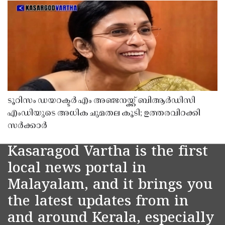
ടൂറിസം ഡയറക്ടർ എം അഞ്ജനയ്ക്ക് ബിആർഡിസി
എംഡിയുടെ അധിക ചുമതല കൂടി; ഉത്തരവിറക്കി
സർക്കാർ
Kasaragod Vartha is the first
local news portal in
Malayalam, and it brings you
the latest updates from in
and around Kerala, especially