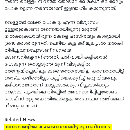
തന്നെ വെള്ളം നിറഞ്ഞ തോടിലേക്ക് മകള്‍ ഒരിക്കലും
പോകില്ലെന്ന് തന്നെയാണ് ഇബ്രാഹിം കരുതുന്നത്.
വെള്ളത്തിലേക്ക് പോകില്ല എന്ന വിശ്വാസം
ഉള്ളതുകൊണ്ടു തന്നെയായിരുന്നു മുറ്റത്ത്
നില്‍ക്കുകയായിരുന്ന മകളെ ഹസീനയും കാര്യമായി
ശ്രദ്ധിക്കാതിരുന്നത്. ചെറിയ കുട്ടിക്ക് മുലപ്പാല്‍ നല്‍കി
തിരിച്ചുവന്നപ്പോഴാണ് സനയെ
കാണാനില്ലെന്നറിഞ്ഞത്. പതിവായി കളിക്കാന്‍
പോകുന്ന തൊട്ടടുത്ത മൂന്ന് വീടുകളില്‍
അന്വേഷിച്ചെങ്കിലും കണ്ടെത്താനായില്ല. കാണാതായിട്ട്
ഒരാഴ്ച കഴിഞ്ഞിട്ടും കുട്ടിയെക്കുറിച്ച് ഒരു വിവരവും
ലഭിക്കാത്തതാണ് നാട്ടുകാര്‍ക്കും വീട്ടുകാര്‍ക്കും
ആശങ്ക. പുഴയിലെ തിരച്ചില്‍ അവസാനിപ്പിച്ചതോടെ
പോലീസ് മറ്റു തലത്തിലേക്കുള്ള അന്വേഷണത്തിലേക്ക്
നീങ്ങുകയാണ്.
Related News:
സനഫാത്വിമയെ കാണാതായിട്ട് മൂന്നുദിവസം;