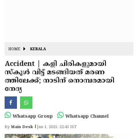
Fitr
May
Day
Eid
Al
Independence
Ad'ha
Day
Onam
HOME
KERALA
J&K
State
Accident | കളി ചിരികളുമായി
Haryana
സ്‌കൂൾ വിട്ട് മടങ്ങിയത് മരണ
Assembly
State
Diwali
ത്തിലേക്ക്; നാടിന് നൊമ്പരമായി
Elections
Assembly
Christmas
നേദ്യ
Elections
New-
Year
Republic
Whatsapp Group
Whatsapp Channel
Day
Budget
By
Main Desk
Jan 1, 2025, 22:45 IST
Delhi