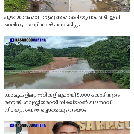
പുഴയോരം മാലിന്യമുക്തമാക്കി യുവാക്കൾ; ഇനി
മാലിന്യം തള്ളിയാൽ പണികിട്ടും
ഡാമുകളിലും നദികളിലുമായി 5,000 കോടിയുടെ
മണൽ; ശാസ്ത്രീയമായി നീക്കിയാൽ ഖജനാവ്
നിറയും, വെള്ളപ്പൊക്കവും തടയാം