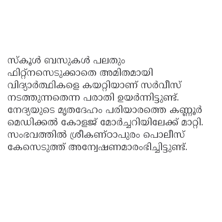
സ്കൂൾ ബസുകൾ പലതും
ഫിറ്റ്നസെടുക്കാതെ അമിതമായി
വിദ്യാർത്ഥികളെ കയറ്റിയാണ് സർവീസ്
നടത്തുന്നതെന്ന പരാതി ഉയർന്നിട്ടുണ്ട്.
നേദ്യയുടെ മൃതദേഹം പരിയാരത്തെ കണ്ണൂർ
മെഡിക്കൽ കോളജ് മോർച്ചറിയിലേക്ക് മാറ്റി.
സംഭവത്തിൽ ശ്രീകണ്ഠാപുരം പൊലീസ്
കേസെടുത്ത് അന്വേഷണമാരംഭിച്ചിട്ടുണ്ട്.