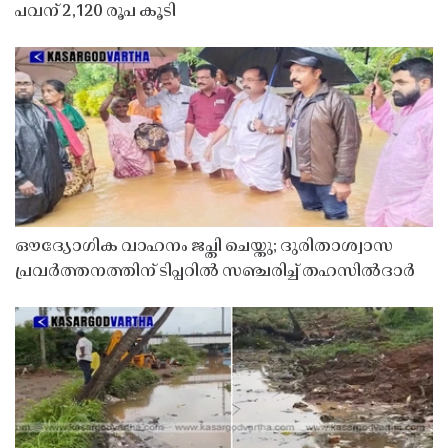
പവന് 2,120 രൂപ കൂടി
ഔദ്യോഗിക വാഹനം ജപ്തി ചെയ്തു; ദുരിതാശ്വാസ
പ്രവർത്തനത്തിന് ടിപ്പറിൽ സഞ്ചരിച്ച് തഹസിൽദാർ