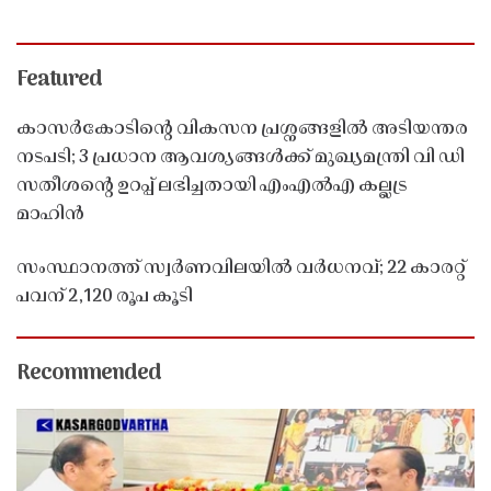
Featured
കാസർകോടിൻ്റെ വികസന പ്രശ്നങ്ങളിൽ അടിയന്തര
നടപടി; 3 പ്രധാന ആവശ്യങ്ങൾക്ക് മുഖ്യമന്ത്രി വി ഡി
സതീശൻ്റെ ഉറപ്പ് ലഭിച്ചതായി എംഎൽഎ കല്ലട്ര
മാഹിൻ
സംസ്ഥാനത്ത് സ്വർണവിലയിൽ വർധനവ്; 22 കാരറ്റ്
പവന് 2,120 രൂപ കൂടി
Recommended