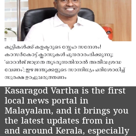
കുട്ടികൾക്ക് കളക്ടറുടെ സ്നേഹ സന്ദേശം!
കാസർകോട്ട് ക്ലാസുകൾ പുനരാരംഭിക്കുന്നു;
‘ഓറൻജ് ജാഗ്രത തുടരുന്നതിനാൽ അതീവ ശ്രദ്ധ
വേണം’; ഇഴ ജന്തുക്കളുടെ സാന്നിധ്യം പരിശോധിച്ച്
സുരക്ഷ ഉറപ്പുവരുത്തണം
Kasaragod Vartha is the first
local news portal in
Malayalam, and it brings you
the latest updates from in
and around Kerala, especially