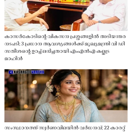
കാസർകോടിൻ്റെ വികസന പ്രശ്നങ്ങളിൽ അടിയന്തര
നടപടി; 3 പ്രധാന ആവശ്യങ്ങൾക്ക് മുഖ്യമന്ത്രി വി ഡി
സതീശൻ്റെ ഉറപ്പ് ലഭിച്ചതായി എംഎൽഎ കല്ലട്ര
മാഹിൻ
സംസ്ഥാനത്ത് സ്വർണവിലയിൽ വർധനവ്; 22 കാരറ്റ്