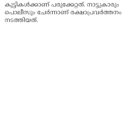
കുട്ടികൾക്കാണ് പരുക്കേറ്റത്. നാട്ടുകാരും
പൊലീസും ചേർന്നാണ് രക്ഷാപ്രവർത്തനം
നടത്തിയത്.