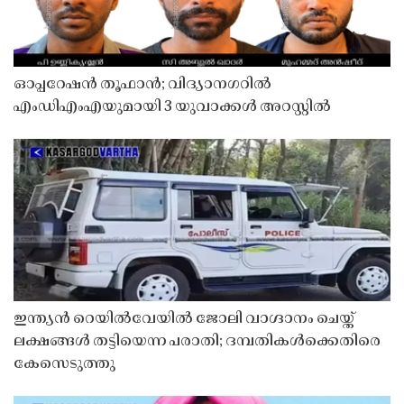
ഓപ്പറേഷൻ തൂഫാൻ; വിദ്യാനഗറിൽ
എംഡിഎംഎയുമായി 3 യുവാക്കൾ അറസ്റ്റിൽ
ഇന്ത്യൻ റെയിൽവേയിൽ ജോലി വാഗ്ദാനം ചെയ്ത്
ലക്ഷങ്ങൾ തട്ടിയെന്ന പരാതി; ദമ്പതികൾക്കെതിരെ
കേസെടുത്തു