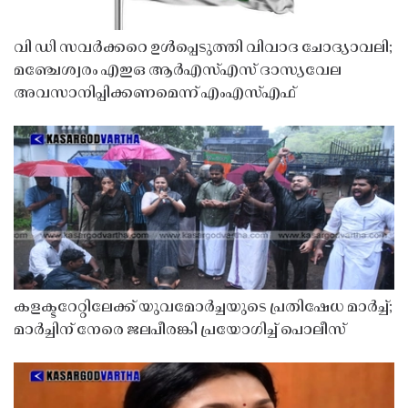
വി ഡി സവർക്കറെ ഉൾപ്പെടുത്തി വിവാദ ചോദ്യാവലി;
മഞ്ചേശ്വരം എഇഒ ആർഎസ്എസ് ദാസ്യവേല
അവസാനിപ്പിക്കണമെന്ന് എംഎസ്എഫ്
കളക്ടറേറ്റിലേക്ക് യുവമോർച്ചയുടെ പ്രതിഷേധ മാർച്ച്;
മാർച്ചിന് നേരെ ജലപീരങ്കി പ്രയോഗിച്ച് പൊലീസ്