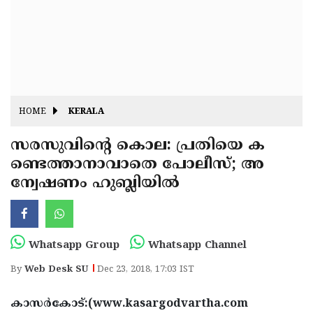
Fitr
May
Day
Eid
Al
Independence
Ad'ha
Day
Onam
HOME
KERALA
J&K
State
സരസുവിന്റെ കൊല: പ്രതിയെ ക
Haryana
ണ്ടെത്താനാവാതെ പോലീസ്; അ
Assembly
State
Diwali
ന്വേഷണം ഹുബ്ലിയില്‍
Elections
Assembly
Christmas
Elections
New-
Year
Republic
Whatsapp Group
Whatsapp Channel
Day
Budget
By
Web Desk SU
Dec 23, 2018, 17:03 IST
Delhi
കാസര്‍കോട്:(www.kasargodvartha.com