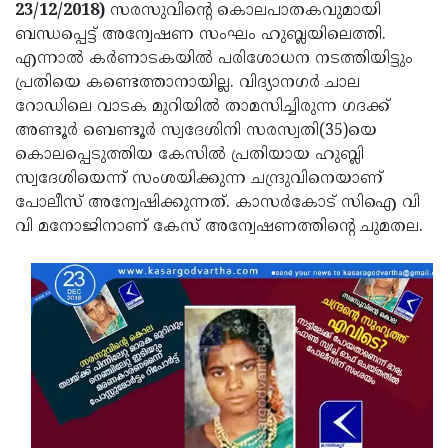
Election
Maha
23/12/2018)
സരസുവിന്റെ കൊലപാതകവുമായി
ബന്ധപ്പെട്ട് അന്വേഷണ സംഘം ഹുബ്ലയിലെത്തി.
Shivarathri
International
എന്നാല്‍ കര്‍ണാടകയില്‍ പരിശോധന നടത്തിയിട്ടും
Women's
Anti-
പ്രതിയെ കണ്ടെത്താനായില്ല. വിദ്യാനഗര്‍ ചാല
റോഡിലെ വാടക മുറിയില്‍ താമസിച്ചിരുന്ന ഗദക്ക്
Day
Drug
Attukal
അണ്ടൂര്‍ ബെണ്ടൂര്‍ സ്വദേശിനി സരസ്വതി(35)യെ
Campaign
Pongala
Holi
കൊലപ്പെടുത്തിയ കേസില്‍ പ്രതിയായ ഹുബ്ലി
സ്വദേശിയെന്ന് സംശയിക്കുന്ന ചന്ദ്രുവിനെയാണ്
2025
2025
IPL
പോലീസ് അന്വേഷിക്കുന്നത്. കാസര്‍കോട് സിഐ വി
2025
Eid
വി മനോജിനാണ് കേസ് അന്വേഷണത്തിന്റെ ചുമതല.
Al-
Waqf
Fitr
Bill
Vishu
2025
Controversy
Festival
Good
2025
Friday
Easter
Observance
Sunday
By-
2025
2025
Election
Bihar