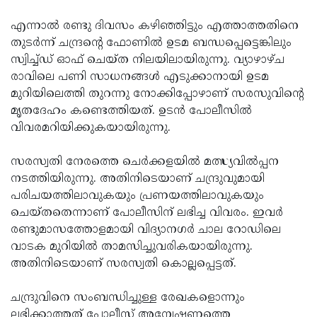
എന്നാല്‍ രണ്ടു ദിവസം കഴിഞ്ഞിട്ടും എത്താത്തതിനെ
തുടര്‍ന്ന് ചന്ദ്രന്റെ ഫോണില്‍ ഉടമ ബന്ധപ്പെട്ടെങ്കിലും
സ്വിച്ച്ഡ് ഓഫ് ചെയ്ത നിലയിലായിരുന്നു. വ്യാഴാഴ്ച
രാവിലെ പണി സാധനങ്ങള്‍ എടുക്കാനായി ഉടമ
മുറിയിലെത്തി തുറന്നു നോക്കിപ്പോഴാണ് സരസുവിന്റെ
മൃതദേഹം കണ്ടെത്തിയത്. ഉടന്‍ പോലീസില്‍
വിവരമറിയിക്കുകയായിരുന്നു.
സരസ്വതി നേരത്തെ ചെര്‍ക്കളയില്‍ മത്സ്യവില്‍പ്പന
നടത്തിയിരുന്നു. അതിനിടെയാണ് ചന്ദ്രുവുമായി
പരിചയത്തിലാവുകയും പ്രണയത്തിലാവുകയും
ചെയ്തതെന്നാണ് പോലീസിന് ലഭിച്ച വിവരം. ഇവര്‍
രണ്ടുമാസത്തോളമായി വിദ്യാനഗര്‍ ചാല റോഡിലെ
വാടക മുറിയില്‍ താമസിച്ചുവരികയായിരുന്നു.
അതിനിടെയാണ് സരസ്വതി കൊല്ലപ്പെട്ടത്.
ചന്ദ്രുവിനെ സംബന്ധിച്ചുള്ള രേഖകളൊന്നും
ലഭിക്കാത്തത് പോലീസ് അന്വേഷണത്തെ