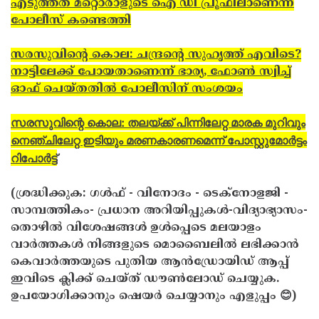
എടുത്തത് മറ്റൊരാളുടെ ഐ ഡി പ്രൂഫിലാണെന്ന്
പോലീസ് കണ്ടെത്തി
സരസുവിന്റെ കൊല: ചന്ദ്രന്റെ സുഹൃത്ത് എവിടെ?
നാട്ടിലേക്ക് പോയതാണെന്ന് ഭാര്യ, ഫോണ്‍ സ്വിച്ച്
ഓഫ് ചെയ്തതില്‍ പോലീസിന് സംശയം
സരസുവിന്റെ കൊല: തലയ്ക്ക് പിന്നിലേറ്റ മാരക മുറിവും
നെഞ്ചിലേറ്റ ഇടിയും മരണകാരണമെന്ന് പോസ്റ്റുമോര്‍ട്ടം
റിപോര്‍ട്ട്
(ശ്രദ്ധിക്കുക: ഗൾഫ് - വിനോദം - ടെക്നോളജി -
സാമ്പത്തികം- പ്രധാന അറിയിപ്പുകൾ-വിദ്യാഭ്യാസം-
തൊഴിൽ വിശേഷങ്ങൾ ഉൾപ്പെടെ മലയാളം
വാർത്തകൾ നിങ്ങളുടെ മൊബൈലിൽ ലഭിക്കാൻ
കെവാർത്തയുടെ പുതിയ ആൻഡ്രോയിഡ് ആപ്പ്
ഇവിടെ ക്ലിക്ക് ചെയ്ത് ഡൗൺലോഡ് ചെയ്യുക.
ഉപയോഗിക്കാനും ഷെയർ ചെയ്യാനും എളുപ്പം 😊)