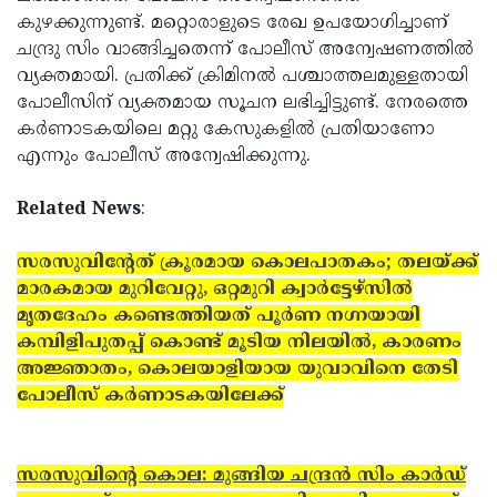
കുഴക്കുന്നുണ്ട്. മറ്റൊരാളുടെ രേഖ ഉപയോഗിച്ചാണ്
ചന്ദ്രു സിം വാങ്ങിച്ചതെന്ന് പോലീസ് അന്വേഷണത്തില്‍
വ്യക്തമായി. പ്രതിക്ക് ക്രിമിനല്‍ പശ്ചാത്തലമുള്ളതായി
പോലീസിന് വ്യക്തമായ സൂചന ലഭിച്ചിട്ടുണ്ട്. നേരത്തെ
കര്‍ണാടകയിലെ മറ്റു കേസുകളില്‍ പ്രതിയാണോ
എന്നും പോലീസ് അന്വേഷിക്കുന്നു.
Related News
:
സരസുവിന്റേത് ക്രൂരമായ കൊലപാതകം; തലയ്ക്ക്
മാരകമായ മുറിവേറ്റു, ഒറ്റമുറി ക്വാര്‍ട്ടേഴ്‌സില്‍
മൃതദേഹം കണ്ടെത്തിയത് പൂര്‍ണ നഗ്നയായി
കമ്പിളിപുതപ്പ് കൊണ്ട് മൂടിയ നിലയില്‍, കാരണം
അജ്ഞാതം, കൊലയാളിയായ യുവാവിനെ തേടി
പോലീസ് കര്‍ണാടകയിലേക്ക്
സരസുവിന്റെ കൊല: മുങ്ങിയ ചന്ദ്രന്‍ സിം കാര്‍ഡ്