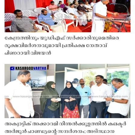
കേന്ദ്രത്തിനും യുഡിഎഫ് സർക്കാരിനുമെതിരെ
രൂക്ഷവിമർശനവുമായി പ്രതിപക്ഷ നേതാവ്
പിണറായി വിജയൻ
അക്വാട്ടിക് അക്കാദമി നീന്തൽക്കുളത്തിൽ കലക്ടർ
അർജുൻ പാണ്ഡ്യൻ്റെ സന്ദർശനം; അടിസ്ഥാന