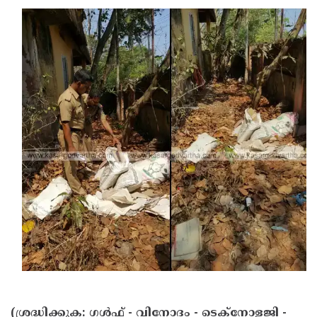
(ശ്രദ്ധിക്കുക: ഗൾഫ് - വിനോദം - ടെക്നോളജി -