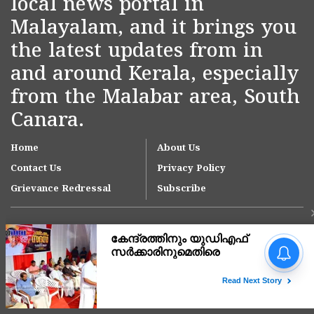
local news portal in
Malayalam, and it brings you
the latest updates from in
and around Kerala, especially
from the Malabar area, South
Canara.
Home
About Us
Contact Us
Privacy Policy
Grievance Redressal
Subscribe
'ഇന്ത്യയിലെ ഏറ്റവും വലിയ
മൂന്ന് ആശുപത്രി
ശൃംഖലകളിൽ ഒന്നായി
ആസ്റ്റർ ഡിഎം ക്വാളിറ്റി
Copyright © 2007-
2026
Kasargodvartha
കെയർ'; കാസർകോട്
ആശുപത്രിക്ക് സുപ്രധാന