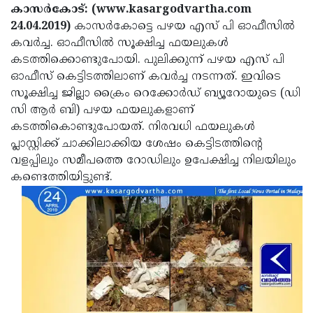
Election
Maha
കാസര്‍കോട്: (www.kasargodvartha.com
24.04.2019)
കാസര്‍കോട്ടെ പഴയ എസ് പി ഓഫീസില്‍
Shivarathri
International
കവര്‍ച്ച. ഓഫീസില്‍ സൂക്ഷിച്ച ഫയലുകള്‍
Women's
Anti-
കടത്തിക്കൊണ്ടുപോയി. പുലിക്കുന്ന് പഴയ എസ് പി
ഓഫീസ് കെട്ടിടത്തിലാണ് കവര്‍ച്ച നടന്നത്. ഇവിടെ
Day
Drug
Attukal
സൂക്ഷിച്ച ജില്ലാ ക്രൈം റെക്കോര്‍ഡ് ബ്യൂറോയുടെ (ഡി
Campaign
Pongala
Holi
സി ആര്‍ ബി) പഴയ ഫയലുകളാണ്
കടത്തികൊണ്ടുപോയത്. നിരവധി ഫയലുകള്‍
2025
2025
IPL
പ്ലാസ്റ്റിക്ക് ചാക്കിലാക്കിയ ശേഷം കെട്ടിടത്തിന്റെ
2025
Eid
വളപ്പിലും സമീപത്തെ റോഡിലും ഉപേക്ഷിച്ച നിലയിലും
കണ്ടെത്തിയിട്ടുണ്ട്.
Al-
Waqf
Fitr
Bill
Vishu
2025
Controversy
Festival
Good
2025
Friday
Easter
Observance
Sunday
By-
2025
2025
Election
Bihar