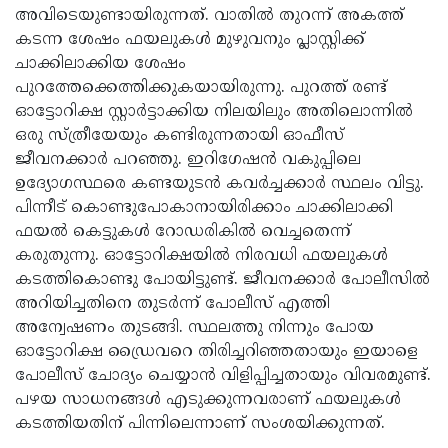
അവിടെയുണ്ടായിരുന്നത്. വാതില്‍ തുറന്ന് അകത്ത്
കടന്ന ശേഷം ഫയലുകള്‍ മുഴുവനും പ്ലാസ്റ്റിക്ക്
ചാക്കിലാക്കിയ ശേഷം
പുറത്തേക്കെത്തിക്കുകയായിരുന്നു. പുറത്ത് രണ്ട്
ഓട്ടോറിക്ഷ സ്റ്റാര്‍ട്ടാക്കിയ നിലയിലും അതിലൊന്നില്‍
ഒരു സ്ത്രീയേയും കണ്ടിരുന്നതായി ഓഫീസ്
ജീവനക്കാര്‍ പറഞ്ഞു. ഇറിഗേഷന്‍ വകുപ്പിലെ
ഉദ്യോഗസ്ഥരെ കണ്ടയുടന്‍ കവര്‍ച്ചക്കാര്‍ സ്ഥലം വിട്ടു.
പിന്നീട് കൊണ്ടുപോകാനായിരിക്കാം ചാക്കിലാക്കി
ഫയല്‍ കെട്ടുകള്‍ റോഡരികില്‍ വെച്ചതെന്ന്
കരുതുന്നു. ഓട്ടോറിക്ഷയില്‍ നിരവധി ഫയലുകള്‍
കടത്തികൊണ്ടു പോയിട്ടുണ്ട്. ജീവനക്കാര്‍ പോലീസില്‍
അറിയിച്ചതിനെ തുടര്‍ന്ന് പോലീസ് എത്തി
അന്വേഷണം തുടങ്ങി. സ്ഥലത്തു നിന്നും പോയ
ഓട്ടോറിക്ഷ ഡ്രൈവറെ തിരിച്ചറിഞ്ഞതായും ഇയാളെ
പോലീസ് ചോദ്യം ചെയ്യാന്‍ വിളിപ്പിച്ചതായും വിവരമുണ്ട്.
പഴയ സാധനങ്ങള്‍ എടുക്കുന്നവരാണ് ഫയലുകള്‍
കടത്തിയതിന് പിന്നിലെന്നാണ് സംശയിക്കുന്നത്.