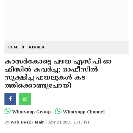
Fitr
May
Day
Eid
Al
Independence
Ad'ha
Day
Onam
HOME
KERALA
J&K
State
കാസര്‍കോട്ടെ പഴയ എസ് പി ഓ
Haryana
ഫീസില്‍ കവര്‍ച്ച; ഓഫീസില്‍
Assembly
State
Diwali
സൂക്ഷിച്ച ഫയലുകള്‍ കട
Elections
Assembly
Christmas
ത്തിക്കൊണ്ടുപോയി
Elections
New-
Year
Republic
Whatsapp Group
Whatsapp Channel
Day
Budget
By
Web Desk - Main
Apr 24, 2019, 20:17 IST
Delhi