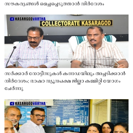
സൗകര്യങ്ങൾ മെച്ചപ്പെടുത്താൻ നിർദേശം
സർക്കാർ നോട്ടീസുകൾ കന്നഡയിലും അച്ചടിക്കാൻ
നിർദേശം; ഭാഷാ ന്യൂനപക്ഷ ജില്ലാ കമ്മിറ്റി യോഗം
ചേർന്നു