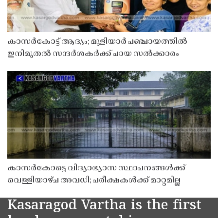
കാസർകോട്ട് ആദ്യം; മുളിയാർ പഞ്ചായത്തിൽ
ഇനിമുതൽ സന്ദർശകർക്ക് ചായ സൽക്കാരം
കാസർകോട്ടെ വിദ്യാഭ്യാസ സ്ഥാപനങ്ങൾക്ക്
വെള്ളിയാഴ്ച അവധി; പരീക്ഷകൾക്ക് മാറ്റമില്ല
Kasaragod Vartha is the first