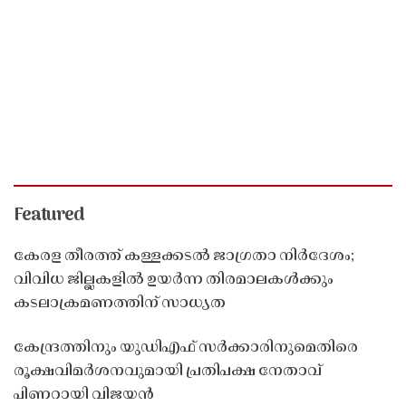
Featured
കേരള തീരത്ത് കള്ളക്കടൽ ജാഗ്രതാ നിർദേശം;
വിവിധ ജില്ലകളിൽ ഉയർന്ന തിരമാലകൾക്കും
കടലാക്രമണത്തിന് സാധ്യത
കേന്ദ്രത്തിനും യുഡിഎഫ് സർക്കാരിനുമെതിരെ
രൂക്ഷവിമർശനവുമായി പ്രതിപക്ഷ നേതാവ്
പിണറായി വിജയൻ