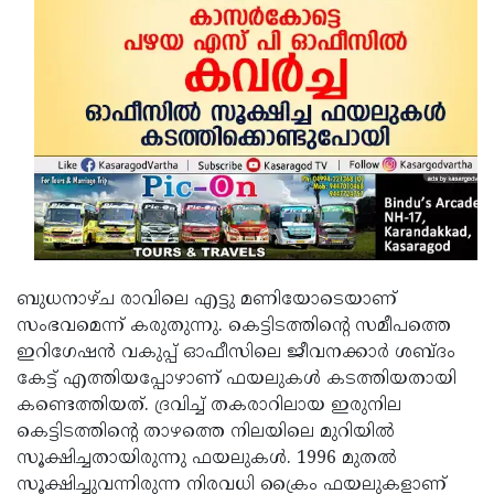
Updates
Assembly
Kerala
Polls
Local
Look
Body
Back
Election
2025
ബുധനാഴ്ച രാവിലെ എട്ടു മണിയോടെയാണ്
സംഭവമെന്ന് കരുതുന്നു. കെട്ടിടത്തിന്റെ സമീപത്തെ
ഇറിഗേഷന്‍ വകുപ്പ് ഓഫീസിലെ ജീവനക്കാര്‍ ശബ്ദം
കേട്ട് എത്തിയപ്പോഴാണ് ഫയലുകള്‍ കടത്തിയതായി
കണ്ടെത്തിയത്. ദ്രവിച്ച് തകരാറിലായ ഇരുനില
കെട്ടിടത്തിന്റെ താഴത്തെ നിലയിലെ മുറിയില്‍
സൂക്ഷിച്ചതായിരുന്നു ഫയലുകള്‍. 1996 മുതല്‍
സൂക്ഷിച്ചുവന്നിരുന്ന നിരവധി ക്രൈം ഫയലുകളാണ്