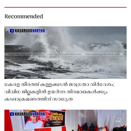
Recommended
കേരള തീരത്ത് കള്ളക്കടൽ ജാഗ്രതാ നിർദേശം;
വിവിധ ജില്ലകളിൽ ഉയർന്ന തിരമാലകൾക്കും
കടലാക്രമണത്തിന് സാധ്യത