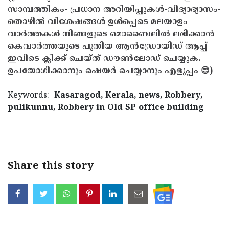
സാമ്പത്തികം- പ്രധാന അറിയിപ്പുകൾ-വിദ്യാഭ്യാസം-
തൊഴിൽ വിശേഷങ്ങൾ ഉൾപ്പെടെ മലയാളം
വാർത്തകൾ നിങ്ങളുടെ മൊബൈലിൽ ലഭിക്കാൻ
കെവാർത്തയുടെ പുതിയ ആൻഡ്രോയിഡ് ആപ്പ്
ഇവിടെ ക്ലിക്ക് ചെയ്ത് ഡൗൺലോഡ് ചെയ്യുക.
ഉപയോഗിക്കാനും ഷെയർ ചെയ്യാനും എളുപ്പം 😊)
Keywords:
Kasaragod, Kerala, news, Robbery,
pulikunnu, Robbery in Old SP office building
< !- START disable copy paste -->
Share this story