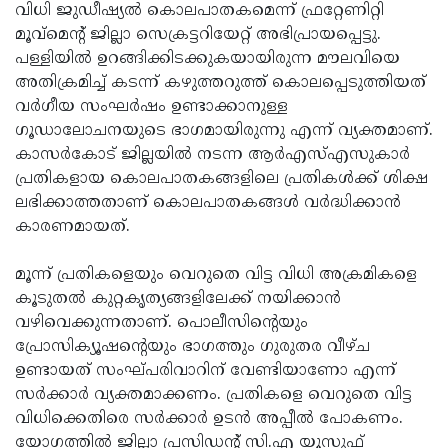
വിധി ജുഡീഷ്യൽ കൊലപാതകമെന്ന് ഫ്രറ്റേണിറ്റി
മൂവ്മെൻ്റ് ജില്ലാ സെക്രട്ടറിയേറ്റ് അഭിപ്രായപ്പെട്ടു.
പള്ളിയിൽ ഉറങ്ങിക്കിടക്കുകയായിരുന്ന മൗലവിയെ
അതിക്രമിച്ച് കടന്ന് കഴുത്തറുത്ത് കൊലപ്പെടുത്തിയത്
വർഗീയ സംഘർഷം ഉണ്ടാക്കാനുള്ള
ഗൂഡാലോചനയുടെ ഭാഗമായിരുന്നു എന്ന് വ്യക്തമാണ്.
കാസർകോട് ജില്ലയിൽ നടന്ന ആർഎസ്എസുകാർ
പ്രതികളായ കൊലപാതകങ്ങളിലെ പ്രതികൾക്ക് ശിക്ഷ
ലഭിക്കാത്തതാണ് കൊലപാതകങ്ങൾ വർദ്ധിക്കാൻ
കാരണമായത്.
മൂന്ന് പ്രതികളെയും വെറുതെ വിട്ട വിധി അക്രമികളെ
കൂടുതൽ കുറ്റകൃത്യങ്ങളിലേക്ക് നയിക്കാൻ
വഴിവെക്കുന്നതാണ്. പൊലീസിൻ്റെയും
പ്രോസിക്യൂഷൻ്റെയും ഭാഗത്തും ഗുരുതര വീഴ്ച
ഉണ്ടായത് സംഘ്പരിവാറിന് വേണ്ടിയാണോ എന്ന്
സർക്കാർ വ്യക്തമാക്കണം. പ്രതികളെ വെറുതെ വിട്ട
വിധിക്കെതിരെ സർക്കാർ ഉടൻ അപ്പീൽ പോകണം.
യോഗത്തിൽ ജില്ലാ പ്രസിഡൻ്റ് സി.എ യൂസുഫ്