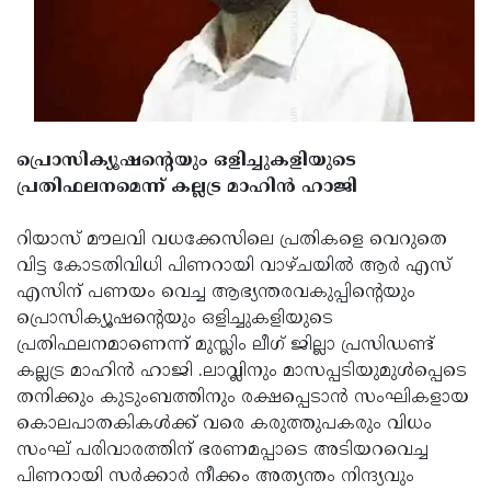
Updates
Assembly
Kerala
Polls
Local
Look
Body
Back
Election
2025
പ്രൊസിക്യൂഷന്റെയും ഒളിച്ചുകളിയുടെ
പ്രതിഫലനമെന്ന് കല്ലട്ര മാഹിൻ ഹാജി
റിയാസ് മൗലവി വധക്കേസിലെ പ്രതികളെ വെറുതെ
വിട്ട കോടതിവിധി പിണറായി വാഴ്ചയിൽ ആർ എസ്‌
എസിന് പണയം വെച്ച ആഭ്യന്തരവകുപ്പിന്റെയും
പ്രൊസിക്യൂഷന്റെയും ഒളിച്ചുകളിയുടെ
പ്രതിഫലനമാണെന്ന് മുസ്ലിം ലീഗ് ജില്ലാ പ്രസിഡണ്ട്
കല്ലട്ര മാഹിൻ ഹാജി .ലാവ്ലിനും മാസപ്പടിയുമുൾപ്പെടെ
തനിക്കും കുടുംബത്തിനും രക്ഷപ്പെടാൻ സംഘികളായ
കൊലപാതകികൾക്ക് വരെ കരുത്തുപകരും വിധം
സംഘ് പരിവാരത്തിന് ഭരണമപ്പാടെ അടിയറവെച്ച
പിണറായി സർക്കാർ നീക്കം അത്യന്തം നിന്ദ്യവും