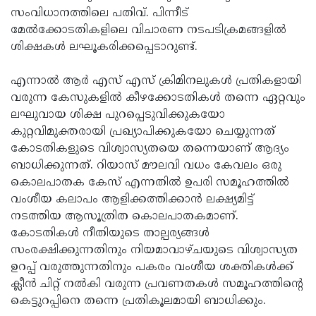
സംവിധാനത്തിലെ പതിവ്. പിന്നീട്
മേൽക്കോടതികളിലെ വിചാരണ നടപടിക്രമങ്ങളിൽ
ശിക്ഷകൾ ലഘൂകരിക്കപ്പെടാറുണ്ട്.
എന്നാൽ ആർ എസ് എസ് ക്രിമിനലുകൾ പ്രതികളായി
വരുന്ന കേസുകളിൽ കീഴക്കോടതികൾ തന്നെ ഏറ്റവും
ലഘുവായ ശിക്ഷ പുറപ്പെടുവിക്കുകയോ
കുറ്റവിമുക്തരായി പ്രഖ്യാപിക്കുകയോ ചെയ്യുന്നത്
കോടതികളുടെ വിശ്വാസ്യതയെ തന്നെയാണ് ആദ്യം
ബാധിക്കുന്നത്. റിയാസ് മൗലവി വധം കേവലം ഒരു
കൊലപാതക കേസ് എന്നതിൽ ഉപരി സമൂഹത്തിൽ
വംശീയ കലാപം ആളിക്കത്തിക്കാൻ ലക്ഷ്യമിട്ട്
നടത്തിയ ആസൂത്രിത കൊലപാതകമാണ്.
കോടതികൾ നീതിയുടെ താല്പര്യങ്ങൾ
സംരക്ഷിക്കുന്നതിനും നിയമാവാഴ്ചയുടെ വിശ്വാസ്യത
ഉറപ്പ് വരുത്തുന്നതിനും പകരം വംശീയ ശക്തികൾക്ക്
ക്ലീൻ ചിറ്റ് നൽകി വരുന്ന പ്രവണതകൾ സമൂഹത്തിന്റെ
കെട്ടുറപ്പിനെ തന്നെ പ്രതികൂലമായി ബാധിക്കും.