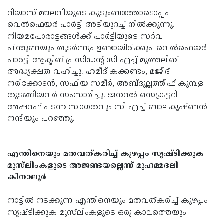
റിയാസ് മൗലവിയുടെ കുടുംബത്തോടൊപ്പം
വെൽഫെയർ പാർട്ടി അടിയുറച്ച് നിൽക്കുന്നു.
നിയമപോരാട്ടങ്ങൾക്ക് പാർട്ടിയുടെ സർവ
പിന്തുണയും തുടർന്നും ഉണ്ടായിരിക്കും. വെൽഫെയർ
പാർട്ടി ആക്ടിങ് പ്രസിഡന്റ് സി എച്ച് മുത്തലിബ്
അദ്ധ്യക്ഷത വഹിച്ചു. ഹമീദ് കക്കണ്ടം, മജീദ്
നരിക്കോടൻ, സഫിയ സമീർ, അബ്ദുല്ലത്തീഫ് കുമ്പള
തുടങ്ങിയവർ സംസാരിച്ചു. ജനറൽ സെക്രട്ടറി
അഷറഫ് പടന്ന സ്വാഗതവും സി എച്ച് ബാലകൃഷ്ണൻ
നന്ദിയും പറഞ്ഞു.
എന്തിനെയും മതവത്കരിച്ച് കുഴപ്പം സൃഷ്ടിക്കുക
മുസ്‌ലിംകളുടെ അജണ്ടയല്ലെന്ന് മുഹമ്മദലി
കിനാലൂർ
നാട്ടിൽ നടക്കുന്ന എന്തിനെയും മതവത്കരിച്ച് കുഴപ്പം
സൃഷ്ടിക്കുക മുസ്‌ലിംകളുടെ ഒരു കാലത്തെയും