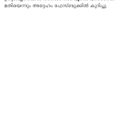
മതിയെന്നും അദ്ദേഹം ഫേസ്‌ബുക്കിൽ കുറിച്ചു.