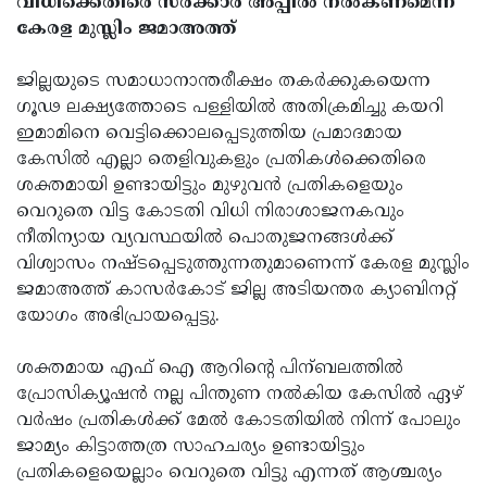
വിധിക്കെതിരെ സർക്കാർ അപ്പീൽ നൽകണമെന്ന്
കേരള മുസ്ലിം ജമാഅത്ത്
ജില്ലയുടെ സമാധാനാന്തരീക്ഷം തകർക്കുകയെന്ന
ഗൂഢ ലക്ഷ്യത്തോടെ പള്ളിയിൽ അതിക്രമിച്ചു കയറി
ഇമാമിനെ വെട്ടിക്കൊലപ്പെടുത്തിയ പ്രമാദമായ
കേസിൽ എല്ലാ തെളിവുകളും പ്രതികൾക്കെതിരെ
ശക്തമായി ഉണ്ടായിട്ടും മുഴുവൻ പ്രതികളെയും
വെറുതെ വിട്ട കോടതി വിധി നിരാശാജനകവും
നീതിന്യായ വ്യവസ്ഥയിൽ പൊതുജനങ്ങൾക്ക്
വിശ്വാസം നഷ്ടപ്പെടുത്തുന്നതുമാണെന്ന് കേരള മുസ്ലിം
ജമാഅത്ത് കാസർകോട് ജില്ല അടിയന്തര ക്യാബിനറ്റ്
യോഗം അഭിപ്രായപ്പെട്ടു.
ശക്തമായ എഫ് ഐ ആറിന്റെ പിന്ബലത്തിൽ
പ്രോസിക്യൂഷൻ നല്ല പിന്തുണ നൽകിയ കേസിൽ ഏഴ്
വർഷം പ്രതികൾക്ക് മേൽ കോടതിയിൽ നിന്ന് പോലും
ജാമ്യം കിട്ടാത്തത്ര സാഹചര്യം ഉണ്ടായിട്ടും
പ്രതികളെയെല്ലാം വെറുതെ വിട്ടു എന്നത് ആശ്ചര്യം