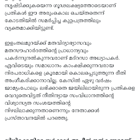
സൃഷ്ടിക്കുകയെന്ന ഗൂഢലക്ഷ്യത്തോടെയാണ്
പ്രതികള്‍ ഈ അരുംകൊല ചെയ്തതെന്ന്
കോടതിയില്‍ സമര്‍പ്പിച്ച കുറ്റപത്രത്തിലും
വ്യക്തമാക്കിയിട്ടുണ്ട്.
ഇളംതലമുറയ്ക്ക് മതവിദ്യാഭ്യാസവും
മതസൗഹാര്‍ദത്തിന്റെ പ്രാധാന്യവും
പകര്‍ന്നുനല്‍കുന്നവരാണ് മദ്‌റസാ അധ്യാപകര്‍.
എവിടെയും സമാധാനം കാംക്ഷിക്കുന്നവരായ
നിരപരാധികളെ ക്രൂരമായി കൊലപ്പെടുത്തുന്ന രീതി
അംഗീകരിക്കാനാവില്ല. കേസില്‍ ഏഴു വര്‍ഷം
ജാമ്യംപോലും ലഭിക്കാതെ ജയിലിലായിരുന്ന പ്രതികളെ
വെറുതെവിട്ടത് നീതിന്യായ സംവിധാനത്തിന്റെ
വിശ്വാസ്യത സംശയത്തിന്റെ
നിഴലിലാക്കുന്നതാണെന്നും നേതാക്കള്‍
പ്രസ്താവനയില്‍ പറഞ്ഞു.