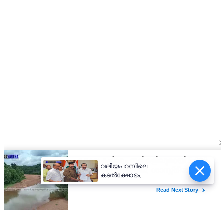
വലിയപറമ്പിലെ
കടൽക്ഷോഭം;
അടിയന്തരമായി ജിയോ
ബാഗുകൾ സ്ഥാപിക്കാൻ
മുഖ്യമന്ത്രിയുടെ നിർദേശം