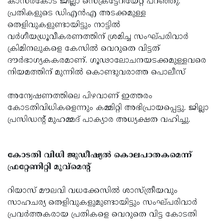
കാസർകോട് ജില്ലാ സെക്രട്ടേറിയേറ്റ് പറഞ്ഞു.
പ്രതികളുടെ ഡിഎൻഎ അടക്കമുള്ള
തെളിവുകളുണ്ടായിട്ടും നാട്ടിൽ
വർഗീയധ്രൂവീകരണത്തിന് ശ്രമിച്ച സംഘ്പരിവാർ
ക്രിമിനലുകളെ കേസിൽ വെറുതെ വിട്ടത്
ദൗർഭാഗ്യകകരമാണ്. ഗൂഢാലോചനയടക്കമുള്ളവരെ
നിയമത്തിന് മുന്നിൽ കൊണ്ടുവരാത്ത പൊലീസ്
അന്വേഷണത്തിലെ പിഴവാണ് ഇത്തരം
കോടതിവിധികളെന്നും കമ്മിറ്റി അഭിപ്രായപ്പെട്ടു. ജില്ലാ
പ്രസിഡന്റ് മുഹമ്മദ് പാക്യാര അധ്യക്ഷത വഹിച്ചു.
കോടതി വിധി ജുഡീഷ്യൽ കൊലപാതകമെന്ന്
ഫ്രറ്റേണിറ്റി മൂവ്മെൻ്റ്
റിയാസ് മൗലവി വധക്കേസിൽ ശാസ്ത്രീയവും
സാഹചര്യ തെളിവുകളുമുണ്ടായിട്ടും സംഘ്പരിവാർ
പ്രവർത്തകരായ പ്രതികളെ വെറുതെ വിട്ട കോടതി