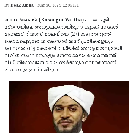
Election
Maha
By
Desk Alpha
Mar 30, 2024, 22:06 IST
Shivarathri
International
കാസർകോട്: (KasargodVartha)
പഴയ ചൂരി
Women's
Anti-
മദ്റസയിലെ അധ്യാപകനായിരുന്ന കുടക് സ്വദേശി
Day
Drug
മുഹമ്മദ് റിയാസ് മൗലവിയെ (27) കഴുത്തറുത്ത്
Attukal
കൊലപ്പെടുത്തിയ കേസില്‍ മൂന്ന് പ്രതികളെയും
Campaign
Pongala
Holi
വെറുതെ വിട്ട കോടതി വിധിയിൽ അഭിപ്രായവുമായി
2025
2025
വിവിധ സംഘടനകളും നേതാക്കളും രംഗത്തെത്തി.
IPL
വിധി നിരാശാജനകവും ദൗർഭാഗ്യകരവുമെന്നാണ്
2025
Eid
മിക്കവരും പ്രതികരിച്ചത്.
Al-
Waqf
Fitr
Bill
Vishu
2025
Controversy
Festival
Good
2025
Friday
Easter
Observance
Sunday
By-
2025
2025
Election
Bihar