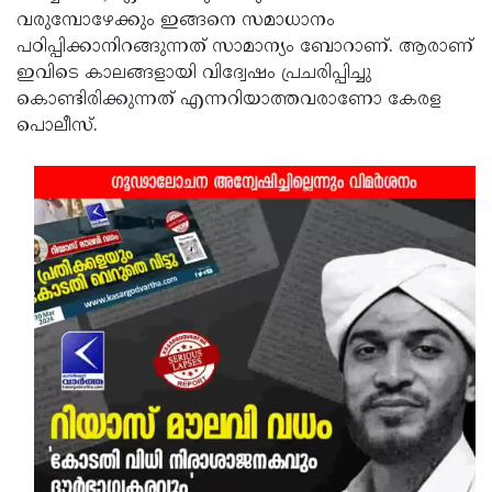
വരുമ്പോഴേക്കും ഇങ്ങനെ സമാധാനം
പഠിപ്പിക്കാനിറങ്ങുന്നത് സാമാന്യം ബോറാണ്. ആരാണ്
ഇവിടെ കാലങ്ങളായി വിദ്വേഷം പ്രചരിപ്പിച്ചു
കൊണ്ടിരിക്കുന്നത് എന്നറിയാത്തവരാണോ കേരള
പൊലീസ്.