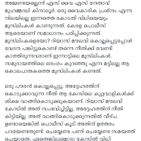
അജണ്ടയല്ലെന്ന് എസ് വൈ എസ് നേതാവ്
മുഹമ്മദലി കിനാലൂർ. ഒരു വൈകാരിക പ്രശ്നം എന്ന
നിലയിലല്ല ഇന്നത്തെ കോടതി വിധിയെയും
മുസ്‌ലിംകൾ കാണുന്നത്. കേരള പൊലീസ്
ആരെയാണ് സമാധാനം പഠിപ്പിക്കുന്നത്.
മുസ്‌ലിംകളെയോ? റിയാസ് മൗലവി കൊല്ലപ്പെട്ടപ്പോൾ
വേദന പങ്കിട്ടുകൊണ്ട് തന്നെ നീതിക്ക് വേണ്ടി
കാത്തിരുന്നവരാണ് ഇന്നാട്ടിലെ മുസ്‌ലിംകൾ.
സമുദായത്തിലെ ഒരംഗം കുറഞ്ഞു എന്ന മട്ടിലല്ല ആ
കൊലപാതകത്തെ മുസ്‌ലിംകൾ കണ്ടത്.
ഒരു പൗരൻ കൊല്ലപ്പെട്ടു. അദ്ദേഹത്തിന്
കൊടുക്കാവുന്ന നീതി ആ കേസിലെ കുറ്റവാളികൾക്ക്
ശിക്ഷ വാങ്ങികൊടുക്കുകയാണ്. റിയാസ് മൗലവി
കേസിൽ അത് സംഭവിച്ചിട്ടില്ല. അദ്ദേഹത്തിന് നീതി
കിട്ടിയില്ല. അത് വാങ്ങികൊടുക്കുന്നതിൽ വീഴ്ച
ഉണ്ടായെങ്കിൽ പൊലീസ് കൂടി അതിന് ഉത്തരം
പറയേണ്ടതുണ്ട്. ചെയ്യേണ്ട പണി ചെയ്യേണ്ട സമയത്ത്
ചെയ്യാതെ, ഏതെങ്കിലുമൊരു കേസിൽ വിധി