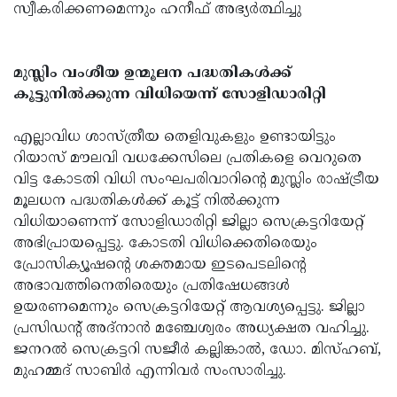
സ്വീകരിക്കണമെന്നും ഹനീഫ് അഭ്യർത്ഥിച്ചു
മുസ്ലിം വംശീയ ഉന്മൂലന പദ്ധതികൾക്ക്
കൂട്ടുനിൽക്കുന്ന വിധിയെന്ന് സോളിഡാരിറ്റി
എല്ലാവിധ ശാസ്ത്രീയ തെളിവുകളും ഉണ്ടായിട്ടും
റിയാസ് മൗലവി വധക്കേസിലെ പ്രതികളെ വെറുതെ
വിട്ട കോടതി വിധി സംഘപരിവാറിന്റെ മുസ്ലിം രാഷ്ട്രീയ
മൂലധന പദ്ധതികൾക്ക് കൂട്ട് നിൽക്കുന്ന
വിധിയാണെന്ന് സോളിഡാരിറ്റി ജില്ലാ സെക്രട്ടറിയേറ്റ്
അഭിപ്രായപ്പെട്ടു. കോടതി വിധിക്കെതിരെയും
പ്രോസിക്യൂഷന്റെ ശക്തമായ ഇടപെടലിന്റെ
അഭാവത്തിനെതിരെയും പ്രതിഷേധങ്ങൾ
ഉയരണമെന്നും സെക്രട്ടറിയേറ്റ് ആവശ്യപ്പെട്ടു. ജില്ലാ
പ്രസിഡന്റ് അദ്നാൻ മഞ്ചേശ്വരം അധ്യക്ഷത വഹിച്ചു.
ജനറൽ സെക്രട്ടറി സജീർ കല്ലിങ്കാൽ, ഡോ. മിസ്ഹബ്,
മുഹമ്മദ് സാബിർ എന്നിവർ സംസാരിച്ചു.