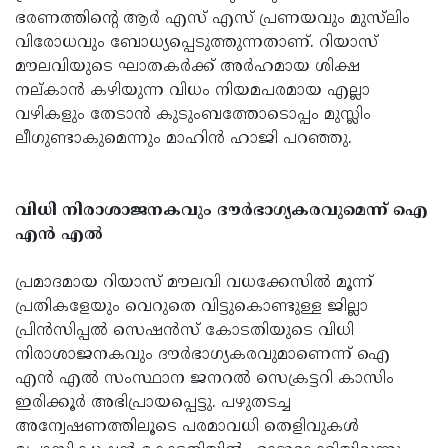
ഭരണത്തിന്റെ ആർ എസ്‌ എസ്‌ പ്രണയവും മുസ്‌ലിം
വിരോധവും ബോധ്യപ്പെടുത്തുന്നതാണ്. റിയാസ്
മൗലവിയുടെ ഘാതകർക്ക് അർഹമായ ശിക്ഷ
നല്കാൻ കഴിയുന്ന വിധം നിയമപരമായ എല്ലാ
വഴികളും തേടാൻ കുടുംബത്തോടൊപ്പം മുസ്ലിം
ലീഗുണ്ടാകുമെന്നും മാഹിൻ ഹാജി പറഞ്ഞു.
വിധി നിരാശാജനകവും ദൗർഭാഗ്യകരവുമെന്ന് ഐ
എൻ എൽ
പ്രമാദമായ റിയാസ് മൗലവി വധക്കേസിൽ മൂന്ന്
പ്രതികളേയും വെറുതെ വിട്ടുകൊണ്ടുള്ള ജില്ലാ
പ്രിൻസിപ്പൽ സെഷൻസ് കോടതിയുടെ വിധി
നിരാശാജനകവും ദൗർഭാഗ്യകരവുമാണെന്ന് ഐ
എൻ എൽ സംസ്ഥാന ജനറൽ സെക്രട്ടറി കാസിം
ഇരിക്കൂർ അഭിപ്രായപ്പെട്ടു. പഴുതടച്ച
അന്വേഷണത്തിലൂടെ പരമാവധി തെളിവുകൾ