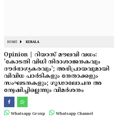
Fitr
May
Day
Eid
Al
Independence
Ad'ha
Day
Onam
HOME
KERALA
J&K
State
Opinion | റിയാസ് മൗലവി വധം:
Haryana
'കോടതി വിധി നിരാശാജനകവും
Assembly
State
Diwali
ദൗർഭാഗ്യകരവും'; അഭിപ്രായവുമായി
Elections
Assembly
Christmas
വിവിധ പാർടികളും നേതാക്കളും
Elections
സംഘടനകളും; ഗൂഢാലോചന അ
New-
ന്വേഷിച്ചില്ലെന്നും വിമർശനം
Year
Republic
Day
Budget
Delhi
Whatsapp Group
Whatsapp Channel