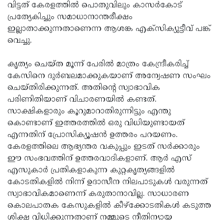
വിട്ടത് കേരളത്തിൽ പൊതുവിലും കാസർകോട്
പ്രത്യേകിച്ചും സമാധാനാന്തരീക്ഷം
ഇല്ലാതാക്കുന്നതാണെന്ന ആശങ്ക എക്സിക്യുട്ടീവ് പങ്ക്
വെച്ചു.
കൃത്യം ചെയ്ത മൂന്ന് പേരിൽ മാത്രം കേന്ദ്രീകരിച്ച്
കേസിനെ ദുർബലമാക്കുകയാണ് അന്വേഷണ സംഘം
ചെയ്തിരിക്കുന്നത്. അതിൻ്റെ സ്വാഭാവിക
പരിണിതിയാണ് വിചാരണയിൽ കണ്ടത്.
സാക്ഷികളാരും കൂറുമാറാതിരുന്നിട്ടും എന്തു
കൊണ്ടാണ് ഇത്തരത്തിൽ ഒരു വിധിയുണ്ടായത്
എന്നതിന് പ്രോസിക്യൂഷൻ ഉത്തരം പറയണം.
കേരളത്തിലെ ആഭ്യന്തര വകുപ്പും ഇടത് സർക്കാരും
ഈ സംഭവത്തിന് ഉത്തരവാദികളാണ്. ആർ എസ്
എസുകാർ പ്രതികളാകുന്ന കുറ്റകൃത്യങ്ങളിൽ
കോടതികളിൽ നിന്ന് ഉദാസീന നിലപാടുകൾ വരുന്നത്
സ്വാഭാവികമാണെന്ന് കരുതാനാവില്ല. സാധാരണ
കൊലപാതക കേസുകളിൽ കീഴ്ക്കോടതികൾ കടുത്ത
ശിക്ഷ വിധിക്കുന്നതാണ് നമ്മുടെ നീതിന്യായ