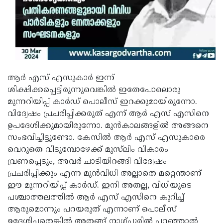
ആർ എസ് എസുകാർ ഇന്ന്
ശിക്ഷിക്കപ്പെട്ടിരുന്നുവെങ്കിൽ ഇതേപോലൊരു
മുന്നറിയിപ്പ് കാർഡ് പൊലീസ് ഇറക്കുമായിരുന്നോ.
വിദ്വേഷം പ്രചരിപ്പിക്കരുത് എന്ന് ആർ എസ് എസിനെ
ഉപദേശിക്കുമായിരുന്നോ. മുൻകാലങ്ങളിൽ അങ്ങനെ
സംഭവിച്ചിട്ടുണ്ടോ. കേസിൽ ആർ എസ് എസുകാരെ
വെറുതെ വിടുമ്പോഴേക്ക് മുസ്‌ലിം വികാരം
വ്രണപ്പെടും, അവർ ചാടിയിറങ്ങി വിദ്വേഷം
പ്രചരിപ്പിക്കും എന്ന മുൻവിധി അല്ലാതെ മറ്റെന്താണ്
ഈ മുന്നറിയിപ്പ് കാർഡ്. ഇനി അതല്ല, വിധിയുടെ
പശ്ചാത്തലത്തിൽ ആർ എസ് എസിനെ കുറിച്ച്
ആരുമൊന്നും പറയരുത് എന്നാണ് പൊലീസ്
ഉദ്ദേശിച്ചതെങ്കിൽ അതങ്ങ് നാഗ്പൂരിൽ പറഞ്ഞാൽ