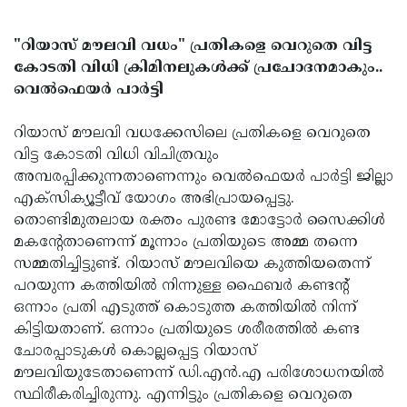
"റിയാസ് മൗലവി വധം" പ്രതികളെ വെറുതെ വിട്ട
കോടതി വിധി ക്രിമിനലുകൾക്ക് പ്രചോദനമാകും..
വെൽഫെയർ പാർട്ടി
റിയാസ് മൗലവി വധക്കേസിലെ പ്രതികളെ വെറുതെ
വിട്ട കോടതി വിധി വിചിത്രവും
അമ്പരപ്പിക്കുന്നതാണെന്നും വെൽഫെയർ പാർട്ടി ജില്ലാ
എക്സിക്യൂട്ടീവ് യോഗം അഭിപ്രായപ്പെട്ടു.
തൊണ്ടിമുതലായ രക്തം പുരണ്ട മോട്ടോർ സൈക്കിൾ
മകന്‍റേതാണെന്ന് മൂന്നാം പ്രതിയുടെ അമ്മ തന്നെ
സമ്മതിച്ചിട്ടുണ്ട്. റിയാസ് മൗലവിയെ കുത്തിയതെന്ന്
പറയുന്ന കത്തിയിൽ നിന്നുള്ള ഫൈബർ കണ്ടന്‍റ്
ഒന്നാം പ്രതി എടുത്ത് കൊടുത്ത കത്തിയിൽ നിന്ന്
കിട്ടിയതാണ്. ഒന്നാം പ്രതിയുടെ ശരീരത്തിൽ കണ്ട
ചോരപ്പാടുകൾ കൊല്ലപ്പെട്ട റിയാസ്
മൗലവിയുടേതാണെന്ന് ഡി.എൻ.എ പരിശോധനയിൽ
സ്ഥിരീകരിച്ചിരുന്നു. എന്നിട്ടും പ്രതികളെ വെറുതെ