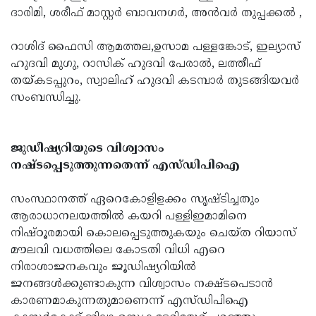
ദാരിമി, ശരീഫ് മാസ്റ്റർ ബാവനഗർ, അൻവർ തുപ്പക്കൽ ,
റാശിദ് ഫൈസി ആമത്തല,ഉസാമ പള്ളങ്കോട്, ഇല്യാസ്
ഹുദവി മുഗു, റാസിക് ഹുദവി പേരാൽ, ലത്തീഫ്
തയ്കടപ്പുറം, സ്വാലിഹ് ഹുദവി കടമ്പാർ തുടങ്ങിയവർ
സംബന്ധിച്ചു.
ജുഡീഷ്യറിയുടെ വിശ്വാസം
നഷ്ടപ്പെടുത്തുന്നതെന്ന് എസ്ഡിപിഐ
സംസ്ഥാനത്ത് ഏറെകോളിളക്കം സൃഷ്ടിച്ചതും
ആരാധാനലയത്തിൽ കയറി പള്ളിഇമാമിനെ
നിഷ്ഠൂരമായി കൊലപ്പെടുത്തുകയും ചെയ്ത റിയാസ്
മൗലവി വധത്തിലെ കോടതി വിധി എറെ
നിരാശാജനകവും ജൂഡിഷ്യറിയിൽ
ജനങ്ങൾക്കുണ്ടാകുന്ന വിശ്വാസം നക്ഷ്ടപെടാൻ
കാരണമാകുന്നതുമാണെന്ന് എസ്ഡിപിഐ