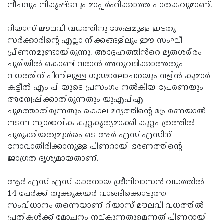
നീചവും നികൃഷ്ടവും മാപ്പർഹിക്കാത്ത പാതകവുമാണ്.
റിയാസ് മൗലവി വധത്തിനു ശേഷമുള്ള ഇടതു
സർക്കാരിന്റെ എല്ലാ നീക്കങ്ങളിലും ഈ സംഘീ
പ്രീണനമുണ്ടായിരുന്നു. അദ്ദേഹത്തിൻറെ മൃതശരീരം
ചൂരിയിൽ കൊണ്ട് വരാൻ അനുവദിക്കാത്തതും
വധത്തിന് പിന്നിലുള്ള ഗൂഢാലോചനയും നളിൻ കുമാർ
കട്ടീൽ എം പി യുടെ പ്രസംഗം നൽകിയ പ്രേരണയും
അന്വേഷിക്കാതിരുന്നതും യുഎപിഎ
ചുമത്താതിരുന്നതും കൊല മദ്യത്തിന്റെ പ്രേരണയാൽ
നടന്ന സ്വാഭാവിക കുറ്റകൃത്യമാക്കി കുറ്റപത്രത്തിൽ
ചുരുക്കിയതുമുൾപ്പെടെ ആർ എസ്‌ എസിന്
നോവാതിരിക്കാനുള്ള പിണറായി ഭരണത്തിന്റെ
ജാഗ്രത ദൃശ്യമായതാണ്.
ആർ എസ്‌ എസ്‌ കാരനായ ശ്രീനിവാസൻ വധത്തിൽ
14 പേർക്ക് തൂക്കുകയർ വാങ്ങിക്കൊടുത്ത
സംവിധാനം തന്നെയാണ് റിയാസ് മൗലവി വധത്തിൽ
പ്രതികൾക്ക് മോചനം നല്കുന്നതുമെന്നത് പിണറായി