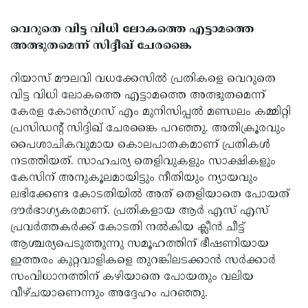
വെറുതെ വിട്ട വിധി ലോകത്തെ എട്ടാമത്തെ
അത്ഭുതമെന്ന് സിദ്ദീഖ് ചേരങ്കൈ
റിയാസ് മൗലവി വധക്കേസിൽ പ്രതികളെ വെറുതെ
വിട്ട വിധി ലോകത്തെ എട്ടാമത്തെ അത്ഭുതമെന്ന്
കേരള കോൺഗ്രസ്‌ എം മുനിസിപ്പൽ മണ്ഡലം കമ്മിറ്റി
പ്രസിഡന്റ് സിദ്ദിഖ് ചേരങ്കൈ പറഞ്ഞു. അതിക്രൂരവും
പൈശാചികവുമായ കൊലപാതകമാണ് പ്രതികൾ
നടത്തിയത്. സാഹചര്യ തെളിവുകളും സാക്ഷികളും
കേസിന് അനുകൂലമായിട്ടും നീതിയും ന്യായവും
ലഭിക്കേണ്ട കോടതിയിൽ അത് തെളിയാതെ പോയത്
ദൗർഭാഗ്യകരമാണ്. പ്രതികളായ ആർ എസ് എസ്
പ്രവർത്തകർക്ക് കോടതി നൽകിയ ക്ലീൻ ചീട്ട്
ആശ്ചര്യപെടുത്തുന്നു സമൂഹത്തിന് ഭീഷണിയായ
ഇത്തരം കുറ്റവാളികളെ തുറങ്കിലടക്കാൻ സർക്കാർ
സംവിധാനത്തിന് കഴിയാതെ പോയതും വലിയ
വീഴ്ചയാണെന്നും അദ്ദേഹം പറഞ്ഞു.