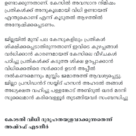
ഉണ്ടാക്കുന്നതാണ്. കേസിൽ അവസാന നിമിഷം
പ്രതികൾക്ക് അനുകൂലമായി വിധി ഉണ്ടായത്
എന്തുകൊണ്ട് എന്ന് കൂടുതൽ ആഴത്തിൽ
അന്വേഷിക്കപ്പെടണം.
ജില്ലയിൽ മുമ്പ് പല കേസുകളിലും പ്രതികൾ
ശിക്ഷിക്കപ്പെടാതിരുന്നതാണ് ഇവിടെ കുഴപ്പങ്ങൾ
വർധിക്കാൻ കാരണമായത് കേസിലെ വീഴ്ചകൾ
പഠിച്ചു പ്രതികൾക്ക് കടുത്ത ശിക്ഷ ഉറപ്പാക്കാൻ
വിധിക്കെതിരെ സർക്കാർ ഉടൻ അപ്പീൽ
നൽകണമെന്നും മുസ്ലിം ജമാഅത്ത് ആവശ്യപ്പെട്ടു.
ജില്ലാ പ്രസിഡൻറ് സയ്യിദ് ഹസൻ അഹദൽ തങ്ങൾ
അധ്യക്ഷത വഹിച്ചു പള്ളങ്കോട് അബ്ദുൽ ഖദർ മദനി
സുലൈമാൻ കരിവെള്ളൂർ തുടങ്ങിയവർ സംബന്ധിച്ചു
കോടതി വിധി ദുരൂഹതയുളവാക്കുന്നതെന്ന്
അഷ്റഫ് എടനീർ