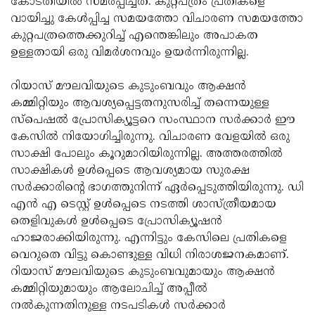
കോടതിയിൽ സമർപ്പിച്ചത്. കുറ്റപത്രം പ്രതികളെ
വായിച്ചു കേൾപ്പിച്ച സമയത്തോ വിചാരണ സമയത്തോ
കുറ്റപത്രത്തെക്കുറിച്ച് എന്തെങ്കിലും അപാകത
ഉള്ളതായി ഒരു വിമർശനവും ഉയർന്നിരുന്നില്ല.
റിയാസ് മൗലവിയുടെ കുടുംബവും ആക്ഷൻ
കമ്മിറ്റിയും ആവശ്യപ്പെട്ടതനുസരിച്ച് തന്നെയുള്ള
സ്പെഷൽ പ്രോസിക്യൂട്ടറെ സംസ്ഥാന സർക്കാർ ഈ
കേസിൽ നിയോഗിച്ചിരുന്നു. വിചാരണ വേളയിൽ ഒരു
സാക്ഷി പോലും കൂറുമാറിയിരുന്നില്ല. അത്തരത്തിൽ
സാക്ഷികൾ ഉൾപ്പെടെ ആവശ്യമായ സുരക്ഷ
സർക്കാരിന്റെ ഭാഗത്തുനിന്ന് ഏർപ്പെടുത്തിയിരുന്നു. ഡി
എൻ എ ടെസ്റ്റ് ഉൾപ്പെടെ നടത്തി ശാസ്ത്രീയമായ
തെളിവുകൾ ഉൾപ്പെടെ പ്രോസിക്യൂഷൻ
ഹാജരാക്കിയിരുന്നു. എന്നിട്ടും കേസിലെ പ്രതികളെ
വെറുതെ വിട്ടു കൊണ്ടുള്ള വിധി നിരാശജനകമാണ്.
റിയാസ് മൗലവിയുടെ കുടുംബവുമായും ആക്ഷൻ
കമ്മിറ്റിയുമായും ആലോചിച്ച് അപ്പീൽ
നൽകുന്നതിനുള്ള നടപടികൾ സർക്കാർ