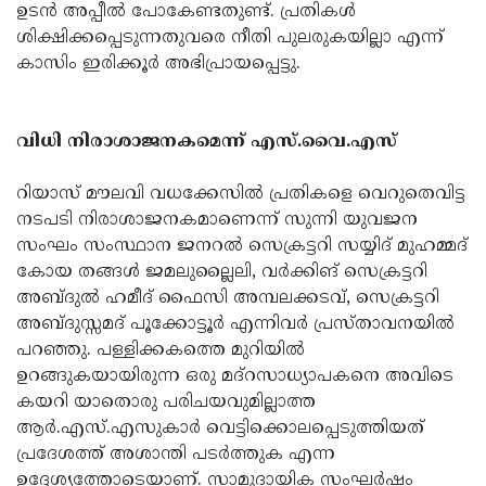
ഉടൻ അപ്പീൽ പോകേണ്ടതുണ്ട്. പ്രതികൾ
ശിക്ഷിക്കപ്പെടുന്നതുവരെ നീതി പുലരുകയില്ലാ എന്ന്
കാസിം ഇരിക്കൂർ അഭിപ്രായപ്പെട്ടു.
വിധി നിരാശാജനകമെന്ന് എസ്.വൈ.എസ്
റിയാസ് മൗലവി വധക്കേസില്‍ പ്രതികളെ വെറുതെവിട്ട
നടപടി നിരാശാജനകമാണെന്ന് സുന്നി യുവജന
സംഘം സംസ്ഥാന ജനറല്‍ സെക്രട്ടറി സയ്യിദ് മുഹമ്മദ്
കോയ തങ്ങള്‍ ജമലുല്ലൈലി, വര്‍ക്കിങ് സെക്രട്ടറി
അബ്ദുല്‍ ഹമീദ് ഫൈസി അമ്പലക്കടവ്, സെക്രട്ടറി
അബ്ദുസ്സമദ് പൂക്കോട്ടൂര്‍ എന്നിവര്‍ പ്രസ്താവനയില്‍
പറഞ്ഞു. പള്ളിക്കകത്തെ മുറിയില്‍
ഉറങ്ങുകയായിരുന്ന ഒരു മദ്‌റസാധ്യാപകനെ അവിടെ
കയറി യാതൊരു പരിചയവുമില്ലാത്ത
ആര്‍.എസ്.എസുകാര്‍ വെട്ടിക്കൊലപ്പെടുത്തിയത്
പ്രദേശത്ത് അശാന്തി പടര്‍ത്തുക എന്ന
ഉദ്ദേശ്യത്തോടെയാണ്. സാമുദായിക സംഘര്‍ഷം