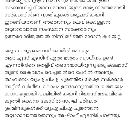
രക്ഷപ്പെടാനുള്ള സാഹചര്യം ഒരുക്കിയത്. ഇത്
സംബന്ധിച്ച് റിയാസ് മൗലവിയുടെ ഭാര്യ നിരന്തരമായി
സർക്കാരിൻറെ വാതിലുകൾ ഒരുപാട് കയറി
ഇറങ്ങിയതാണ്. അതൊന്നും ചെവികൊള്ളാൻ
തയ്യാറാവാത്ത സംസ്ഥാന സർക്കാരിനും
ഉത്തരവാദിത്വത്തിൽ നിന്ന് ഒഴിഞ്ഞ് മാറാൻ കഴിയില്ല.
ഒരു ഇടതുപക്ഷ സർക്കാരിൽ പോലും
ആർ.എസ്.എസിന് എത്ര മാത്രം സ്വാധീനം ഉണ്ട്
എന്നതിൻറെ തെളിവ് തന്നെയായിരുന്നു ഒരു കടലാസ്
തുണ്ട് കൈവശം വെച്ചതിൻറെ പേരിൽ അലനും,
താഹക്കും യു.എ.പി.എ ചുമത്തിയ കേരള സർക്കാർ
നാട്ടിൽ വർഗീയ കലാപം ഉണ്ടാക്കുന്നതിന് കത്തിയും
കഠാരയുമായി പള്ളിയിൽ കയറി റിയാസ് മൗലവിയെ
കുത്തി കൊന്ന കേസിൽ സംഘ് പരിവാർ
ക്രിമിനലുകൾക്ക് യു.എ.പി.എ ചുമത്താൻ
തയ്യാറാവാത്തതെന്നും അഷ്റഫ് എടനീർ പറഞ്ഞു.