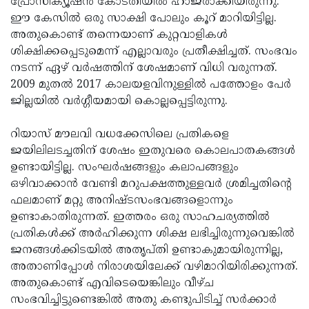
പ്രോസിക്യൂഷൻ കോടതിയിൽ ഹാജരാക്കിയിരുന്നു.
ഈ കേസിൽ ഒരു സാക്ഷി പോലും കൂറ് മാറിയിട്ടില്ല.
അതുകൊണ്ട് തന്നെയാണ് കുറ്റവാളികൾ
ശിക്ഷിക്കപ്പെടുമെന്ന് എല്ലാവരും പ്രതീക്ഷിച്ചത്. സംഭവം
നടന്ന് ഏഴ് വർഷത്തിന് ശേഷമാണ് വിധി വരുന്നത്.
2009 മുതൽ 2017 കാലയളവിനുള്ളിൽ പത്തോളം പേർ
ജില്ലയിൽ വർഗ്ഗീയമായി കൊല്ലപ്പെട്ടിരുന്നു.
റിയാസ് മൗലവി വധക്കേസിലെ പ്രതികളെ
ജയിലിലടച്ചതിന് ശേഷം ഇതുവരെ കൊലപാതകങ്ങൾ
ഉണ്ടായിട്ടില്ല. സംഘർഷങ്ങളും കലാപങ്ങളും
ഒഴിവാക്കാൻ വേണ്ടി മറുപക്ഷത്തുള്ളവർ ശ്രമിച്ചതിൻ്റെ
ഫലമാണ് മറ്റു അനിഷ്ടസംഭവങ്ങളൊന്നും
ഉണ്ടാകാതിരുന്നത്. ഇത്തരം ഒരു സാഹചര്യത്തിൽ
പ്രതികൾക്ക് അർഹിക്കുന്ന ശിക്ഷ ലഭിച്ചിരുന്നുവെങ്കിൽ
ജനങ്ങൾക്കിടയിൽ അതൃപ്തി ഉണ്ടാകുമായിരുന്നില്ല,
അതാണിപ്പോൾ നിരാശയിലേക്ക് വഴിമാറിയിരിക്കുന്നത്.
അതുകൊണ്ട് എവിടെയെങ്കിലും വീഴ്ച
സംഭവിച്ചിട്ടുണ്ടെങ്കിൽ അതു കണ്ടുപിടിച്ച് സർക്കാർ