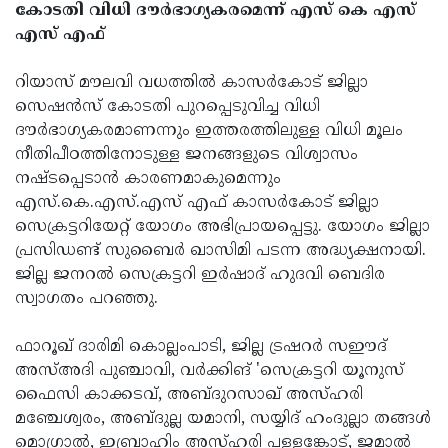
കോടതി വിധി ദൗർഭാഗ്യകരമെന്ന് എസ് കെ എസ്
എസ് എഫ്
റിയാസ് മൗലവി വധത്തിൽ കാസർകോട് ജില്ലാ
സെഷൻസ് കോടതി പുറപ്പെടുവിച്ച വിധി
ദൗർഭാഗ്യകരമാണന്നും ഇത്തരത്തിലുള്ള വിധി മൂലം
നീതിപീഠത്തിനോടുള്ള ജനങ്ങളുടെ വിശ്വാസം
നഷ്ടപ്പെടാൻ കാരണമാകുമെന്നും
എസ്.കെ.എസ്.എസ് എഫ് കാസർകോട് ജില്ലാ
സെക്രട്ടറിയേറ്റ് യോഗം അഭിപ്രായപ്പെട്ടു. യോഗം ജില്ലാ
പ്രസിഡണ്ട് സുബൈർ ഖാസിമി പടന്ന അദ്ധ്യക്ഷനായി.
ജില്ല ജനറൽ സെക്രട്ടറി ഇർഷാദ് ഹുദവി ബെദിര
സ്വാഗതം പറഞ്ഞു.
ഫാറൂഖ് ദാരിമി കൊല്ലംപാടി, ജില്ല ട്രഷറർ സഈദ്
അസ്അദി പുഞ്ചാവി, വർക്കിങ് 'സെക്രട്ടറി യൂനുസ്
ഫൈസി കാക്കടവ്, അബ്ദുറസാഖ് അസ്ഹരി
മഞ്ചേശ്വരം, അബ്ദുല്ല യമാനി, സയ്യിദ് ഹംദുല്ലാ തങ്ങൾ
മൊഗ്രാൽ, ഇബ്രാഹിം അസ്ഹരി പള്ളങ്കോട്, ജമാൽ