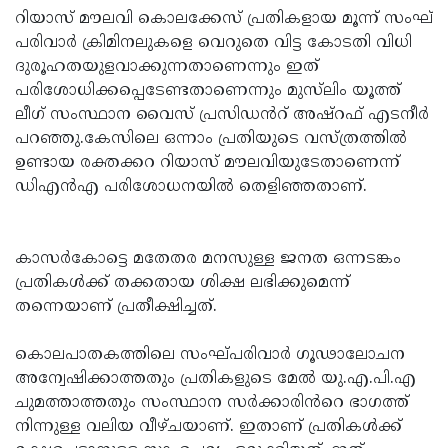
റിയാസ് മൗലവി കൊലക്കേസ് പ്രതികളായ മൂന്ന് സംഘ്
പരിവാർ ക്രിമിനലുകളെ വെറുതെ വിട്ട കോടതി വിധി
ദുരൂഹതയുളവാക്കുന്നതാണെന്നും ഇത്
പരിശോധിക്കപ്പെടേണ്ടതാണെന്നും മുസ്‌ലിം യൂത്ത്
ലീഗ് സംസ്ഥാന വൈസ് പ്രസിഡൻറ് അഷ്റഫ് എടനീർ
പറഞ്ഞു.കേസിലെ ഒന്നാം പ്രതിയുടെ വസ്ത്രത്തിൽ
ഉണ്ടായ രക്തക്കറ റിയാസ് മൗലവിയുടേതാണെന്ന്
ഡിഎൻഎ പരിശോധനയിൽ തെളിഞ്ഞതാണ്.
കാസർകോട്ടെ മതേതര മനസുള്ള ജനത ഒന്നടങ്കം
പ്രതികൾക്ക് തക്കതായ ശിക്ഷ ലഭിക്കുമെന്ന്
തന്നെയാണ് പ്രതീക്ഷിച്ചത്.
കൊലപാതകത്തിലെ സംഘ്പരിവാർ ഗൂഢാലോചന
അന്വേഷിക്കാത്തതും പ്രതികളുടെ മേൽ യു.എ.പി.എ
ചുമത്താത്തതും സംസ്ഥാന സർക്കാരിൻറെ ഭാഗത്ത്
നിന്നുള്ള വലിയ വീഴ്ചയാണ്. ഇതാണ് പ്രതികൾക്ക്