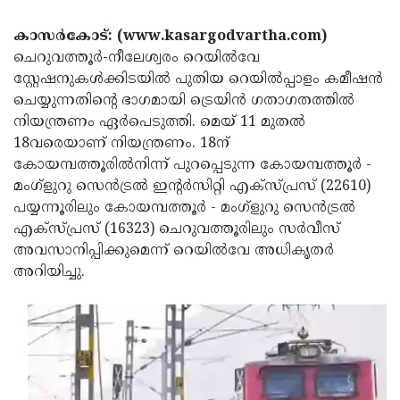
Election
Maha
കാസര്‍കോട്: (www.kasargodvartha.com)
Shivarathri
International
ചെറുവത്തൂര്‍-നീലേശ്വരം റെയില്‍വേ
Women's
Anti-
സ്റ്റേഷനുകള്‍ക്കിടയില്‍ പുതിയ റെയില്‍പ്പാളം കമീഷന്‍
ചെയ്യുന്നതിന്റെ ഭാഗമായി ട്രെയിന്‍ ഗതാഗതത്തില്‍
Day
Drug
Attukal
നിയന്ത്രണം ഏര്‍പെടുത്തി. മെയ് 11 മുതല്‍
Campaign
Pongala
Holi
18വരെയാണ് നിയന്ത്രണം. 18ന്
കോയമ്പത്തൂരില്‍നിന്ന് പുറപ്പെടുന്ന കോയമ്പത്തൂര്‍ -
2025
2025
IPL
മംഗ്‌ളുറു സെന്‍ട്രല്‍ ഇന്റര്‍സിറ്റി എക്സ്പ്രസ് (22610)
2025
Eid
പയ്യന്നൂരിലും കോയമ്പത്തൂര്‍ - മംഗ്‌ളുറു സെന്‍ട്രല്‍
എക്സ്പ്രസ് (16323) ചെറുവത്തൂരിലും സര്‍വീസ്
Al-
Waqf
അവസാനിപ്പിക്കുമെന്ന് റെയില്‍വേ അധികൃതര്‍
Fitr
Bill
Vishu
അറിയിച്ചു.
2025
Controversy
Festival
Good
2025
Friday
Easter
Observance
Sunday
By-
2025
2025
Election
Bihar