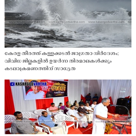
കേരള തീരത്ത് കള്ളക്കടൽ ജാഗ്രതാ നിർദേശം;
വിവിധ ജില്ലകളിൽ ഉയർന്ന തിരമാലകൾക്കും
കടലാക്രമണത്തിന് സാധ്യത