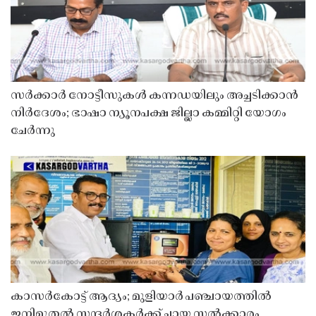
സർക്കാർ നോട്ടീസുകൾ കന്നഡയിലും അച്ചടിക്കാൻ
നിർദേശം; ഭാഷാ ന്യൂനപക്ഷ ജില്ലാ കമ്മിറ്റി യോഗം
ചേർന്നു
കാസർകോട്ട് ആദ്യം; മുളിയാർ പഞ്ചായത്തിൽ
ഇനിമുതൽ സന്ദർശകർക്ക് ചായ സൽക്കാരം