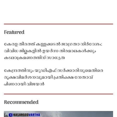
Featured
കേരള തീരത്ത് കള്ളക്കടൽ ജാഗ്രതാ നിർദേശം;
വിവിധ ജില്ലകളിൽ ഉയർന്ന തിരമാലകൾക്കും
കടലാക്രമണത്തിന് സാധ്യത
കേന്ദ്രത്തിനും യുഡിഎഫ് സർക്കാരിനുമെതിരെ
രൂക്ഷവിമർശനവുമായി പ്രതിപക്ഷ നേതാവ്
പിണറായി വിജയൻ
Recommended