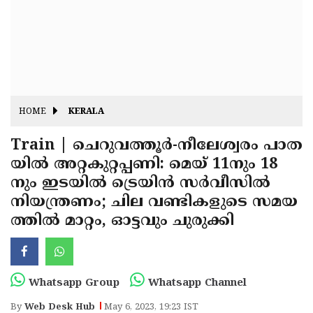
Fitr
May
Day
Eid
Al
Independence
Ad'ha
Day
Onam
HOME
KERALA
J&K
State
Train | ചെറുവത്തൂര്‍-നീലേശ്വരം പാത
Haryana
യില്‍ അറ്റകുറ്റപ്പണി: മെയ് 11നും 18
Assembly
State
Diwali
നും ഇടയില്‍ ട്രെയിന്‍ സര്‍വീസില്‍
Elections
Assembly
Christmas
നിയന്ത്രണം; ചില വണ്ടികളുടെ സമയ
Elections
ത്തില്‍ മാറ്റം, ഓട്ടവും ചുരുക്കി
New-
Year
Republic
Day
Budget
Whatsapp Group
Whatsapp Channel
Delhi
By
Web Desk Hub
May 6, 2023, 19:23 IST