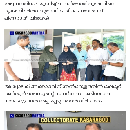
കേന്ദ്രത്തിനും യുഡിഎഫ് സർക്കാരിനുമെതിരെ
രൂക്ഷവിമർശനവുമായി പ്രതിപക്ഷ നേതാവ്
പിണറായി വിജയൻ
അക്വാട്ടിക് അക്കാദമി നീന്തൽക്കുളത്തിൽ കലക്ടർ
അർജുൻ പാണ്ഡ്യൻ്റെ സന്ദർശനം; അടിസ്ഥാന
സൗകര്യങ്ങൾ മെച്ചപ്പെടുത്താൻ നിർദേശം