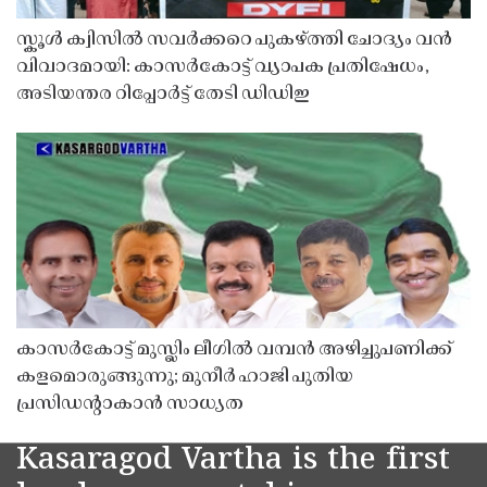
സ്കൂൾ ക്വിസിൽ സവർക്കറെ പുകഴ്ത്തി ചോദ്യം വൻ
വിവാദമായി: കാസർകോട്ട് വ്യാപക പ്രതിഷേധം,
അടിയന്തര റിപ്പോർട്ട് തേടി ഡിഡിഇ
കാസർകോട്ട് മുസ്ലിം ലീഗിൽ വമ്പൻ അഴിച്ചുപണിക്ക്
കളമൊരുങ്ങുന്നു; മുനീർ ഹാജി പുതിയ
പ്രസിഡൻ്റാകാൻ സാധ്യത
Kasaragod Vartha is the first