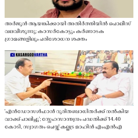
അർജുൻ ആയങ്കിക്കായി അതിർത്തിയിൽ പൊലീസ്
വലവീശുന്നു; കാസർകോട്ടും കർണാടക
ഗ്രാമങ്ങളിലും പരിശോധന ശക്തം
‘എൻഡോസൾഫാൻ ദുരിതബാധിതർക്ക് നൽകിയ
വാക്ക് പാലിച്ചു’; സ്നേഹസാന്ത്വനം പദ്ധതിക്ക് 14.40
കോടി, സ്വാഗതം ചെയ്ത് കല്ലട്ര മാഹിൻ എംഎൽഎ