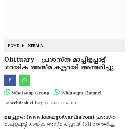
Fitr
May
Day
Eid
Al
Independence
Ad'ha
Day
Onam
HOME
KERALA
J&K
State
Obituary | പ്രശസ്ത മാപ്പിളപ്പാട്ട്
Haryana
ഗായിക അസ്മ കൂട്ടായി അന്തരിച്ചു
Assembly
State
Diwali
Elections
Assembly
Christmas
Elections
New-
Whatsapp Group
Whatsapp Channel
Year
Republic
By
Webdesk Vi
Sep 11, 2023, 11:47 IST
Day
Budget
മലപ്പുറം: (www.kasargodvartha.com)
പ്രശസ്ത
Delhi
മാപ്പിളപ്പാട്ട് ഗായിക അസ്മ കൂട്ടായി (51) അന്തരിച്ചു.