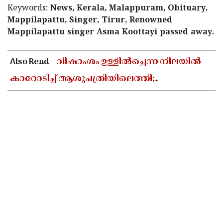
Keywords:
News, Kerala, Malappuram, Obituary,
Mappilapattu, Singer, Tirur, Renowned
Mappilapattu singer Asma Koottayi passed away.
< !- START disable copy paste -->
Also Read -
വിഷാംശം ഉള്ളിൽച്ചെന്ന നിലയിൽ
കാറോടിച്ച് ആശുപത്രിയിലെത്തി;
കളക്ടറേറ്റിലെ യുഡി ക്ലർക്കിൻ്റെ നില അതീവ
ഗുരുതരം