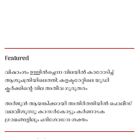
Featured
വിഷാംശം ഉള്ളിൽച്ചെന്ന നിലയിൽ കാറോടിച്ച്
ആശുപത്രിയിലെത്തി; കളക്ടറേറ്റിലെ യുഡി
ക്ലർക്കിൻ്റെ നില അതീവ ഗുരുതരം
അർജുൻ ആയങ്കിക്കായി അതിർത്തിയിൽ പൊലീസ്
വലവീശുന്നു; കാസർകോട്ടും കർണാടക
ഗ്രാമങ്ങളിലും പരിശോധന ശക്തം