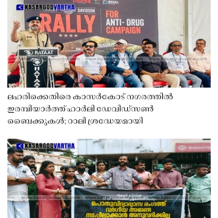
ലഹരിക്കെതിരെ കാസർകോട് നഗരത്തിൽ
ഇരമ്പിയാർത്ത് ഹാർലി ഡേവിഡ്‌സൺ
ബൈക്കുകൾ; റാലി ശ്രദ്ധേയമായി