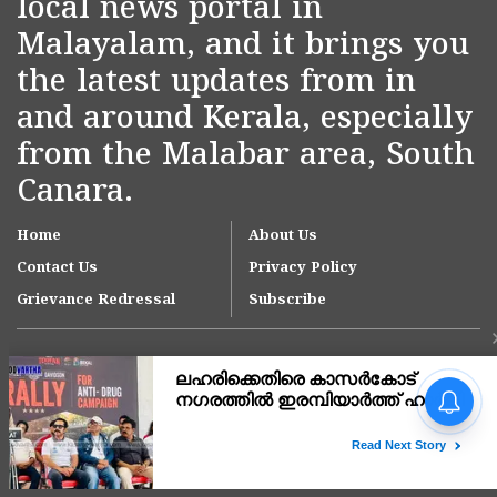
local news portal in
Malayalam, and it brings you
the latest updates from in
and around Kerala, especially
from the Malabar area, South
Canara.
Home
About Us
Contact Us
Privacy Policy
Grievance Redressal
Subscribe
നീലേശ്വരം നഗരസഭയിലെ
ആനച്ചാൽ-ഉച്ചൂളിക്കുതിർ
റോഡിലെ വെള്ളക്കെട്ട്
പരിഹരിക്കാൻ ഇടപെടൽ;
Copyright © 2007-
2026
Kasargodvartha
ഉദ്യോഗസ്ഥ സംഘം സ്ഥലം
സന്ദർശിച്ചു