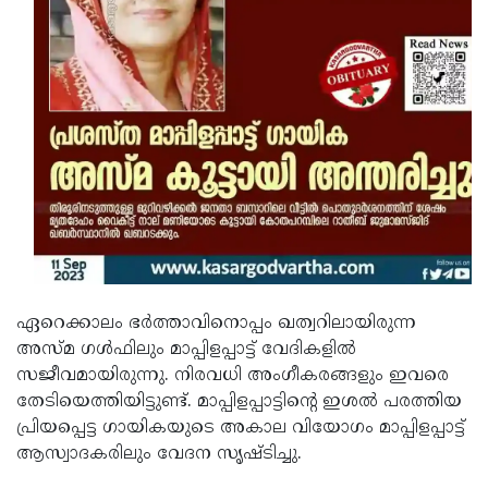
ഏറെക്കാലം ഭർത്താവിനൊപ്പം ഖത്വറിലായിരുന്ന
അസ്മ ഗൾഫിലും മാപ്പിളപ്പാട്ട് വേദികളിൽ
സജീവമായിരുന്നു. നിരവധി അംഗീകരങ്ങളും ഇവരെ
തേടിയെത്തിയിട്ടുണ്ട്. മാപ്പിളപ്പാട്ടിന്‍റെ ഇശല്‍ പരത്തിയ
പ്രിയപ്പെട്ട ഗായികയുടെ അകാല വിയോഗം മാപ്പിളപ്പാട്ട്
ആസ്വാദകരിലും വേദന സൃഷ്ടിച്ചു.