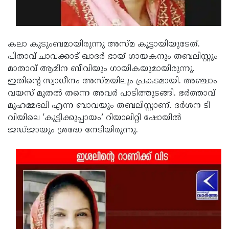
Updates
Assembly
Kerala
Polls
Local
Look
കലാ കുടുംബമായിരുന്നു അസ്മ കൂട്ടായിയുടേത്.
Body
Back
പിതാവ് ചാവക്കാട് ഖാദർ ഭായ് ഗായകനും തബലിസ്റ്റും
Election
2025
മാതാവ് ആമിന ബീവിയും ഗായികയുമായിരുന്നു.
ഇതിന്റെ സ്വാധീനം അസ്മയിലും പ്രകടമായി. അഞ്ചാം
വയസ് മുതൽ തന്നെ അവർ പാടിത്തുടങ്ങി. ഭർത്താവ്
മുഹമ്മദലി എന്ന ബാവയും തബലിസ്റ്റാണ്. ദർശന ടി
വിയിലെ ‘കുട്ടിക്കുപ്പായം’ റിയാലിറ്റി ഷോയിൽ
ജഡ്ജായും ശ്രദ്ധേ നേടിയിരുന്നു.