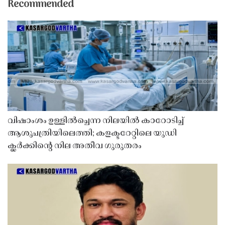
Recommended
വിഷാംശം ഉള്ളിൽച്ചെന്ന നിലയിൽ കാറോടിച്ച്
ആശുപത്രിയിലെത്തി; കളക്ടറേറ്റിലെ യുഡി
ക്ലർക്കിൻ്റെ നില അതീവ ഗുരുതരം