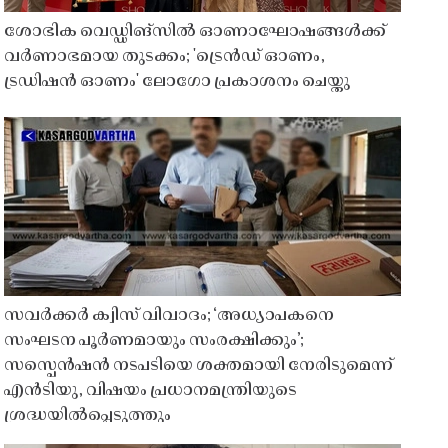
ശോഭിക വെഡ്ഡിങ്സിൽ ഓണാഘോഷങ്ങൾക്ക്
വർണാഭമായ തുടക്കം; 'ട്രെൻഡ് ഓണം,
ട്രഡിഷൻ ഓണം' ലോഗോ പ്രകാശനം ചെയ്തു
സവർക്കർ ക്വിസ് വിവാദം; ‘അധ്യാപകനെ
സംഘടന പൂർണമായും സംരക്ഷിക്കും’;
സസ്പെൻഷൻ നടപടിയെ ശക്തമായി നേരിടുമെന്ന്
എൻടിയു, വിഷയം പ്രധാനമന്ത്രിയുടെ
ശ്രദ്ധയിൽപ്പെടുത്തും