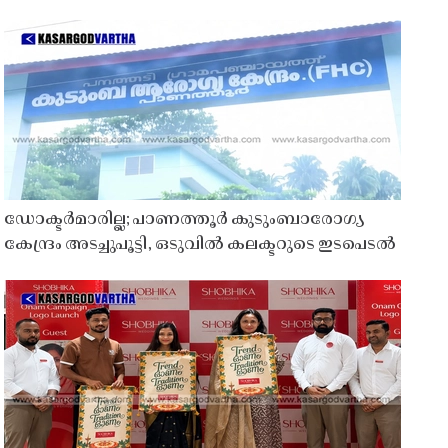
ഡോക്ടർമാരില്ല; പാണത്തൂർ കുടുംബാരോഗ്യ
കേന്ദ്രം അടച്ചുപൂട്ടി, ഒടുവിൽ കലക്ടറുടെ ഇടപെടൽ