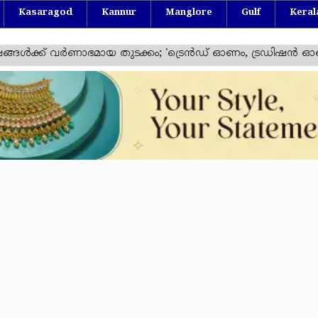
Kasaragod
Kannur
Manglore
Gulf
Keral