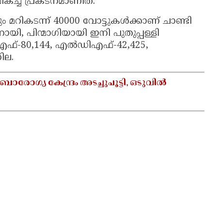
മികച്ച പ്രകടനമാണിത്.
 മറികടന്ന് 40000 വോട്ടുകള്‍ക്കാണ് ചാണ്ടി
നായി, പിന്മാഗിയായി ഇനി പുതുപ്പള്ളി
ിഎഫ്-80,144, എല്‍ഡിഎഫ്-42,425,
ില.
ാരോഗ്യ കേന്ദ്രം അടച്ചുപൂട്ടി, ഒടുവിൽ