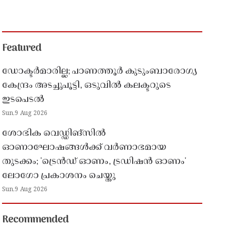
Featured
ഡോക്ടർമാരില്ല; പാണത്തൂർ കുടുംബാരോഗ്യ
കേന്ദ്രം അടച്ചുപൂട്ടി, ഒടുവിൽ കലക്ടറുടെ
ഇടപെടൽ
Sun,9 Aug 2026
ശോഭിക വെഡ്ഡിങ്സിൽ
ഓണാഘോഷങ്ങൾക്ക് വർണാഭമായ
തുടക്കം; 'ട്രെൻഡ് ഓണം, ട്രഡിഷൻ ഓണം'
ലോഗോ പ്രകാശനം ചെയ്തു
Sun,9 Aug 2026
Recommended