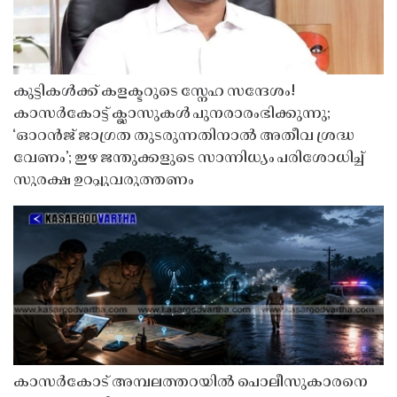
കുട്ടികൾക്ക് കളക്ടറുടെ സ്നേഹ സന്ദേശം!
കാസർകോട്ട് ക്ലാസുകൾ പുനരാരംഭിക്കുന്നു;
‘ഓറൻജ് ജാഗ്രത തുടരുന്നതിനാൽ അതീവ ശ്രദ്ധ
വേണം’; ഇഴ ജന്തുക്കളുടെ സാന്നിധ്യം പരിശോധിച്ച്
സുരക്ഷ ഉറപ്പുവരുത്തണം
കാസർകോട് അമ്പലത്തറയിൽ പൊലീസുകാരനെ