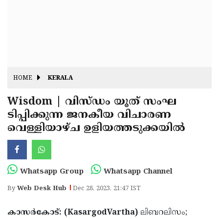
Fitr
May
Day
Eid
Al
Independence
Ad'ha
Day
Onam
HOME
KERALA
J&K
State
Wisdom | വിസ്‌ഡം യൂത് സംഘ
Haryana
ടിപ്പിക്കുന്ന ജനകീയ വിചാരണ
Assembly
State
Diwali
വെള്ളിയാഴ്ച ഉളിയത്തടുക്കയിൽ
Elections
Assembly
Christmas
Elections
New-
Year
Republic
Whatsapp Group
Whatsapp Channel
Day
Budget
By
Web Desk Hub
Dec 28, 2023, 21:47 IST
Delhi
കാസർകോട്: (KasargodVartha)
ലിബറലിസം;