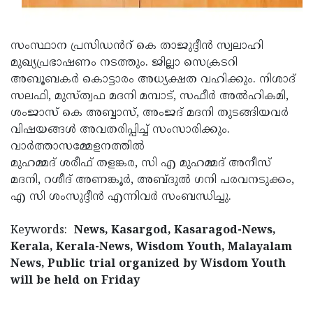
Updates
Assembly
Kerala
Polls
Local
Look
സംസ്ഥാന പ്രസിഡൻറ് കെ താജുദ്ദീൻ സ്വലാഹി
മുഖ്യപ്രഭാഷണം നടത്തും. ജില്ലാ സെക്രടറി
Body
Back
അബൂബകർ കൊട്ടാരം അധ്യക്ഷത വഹിക്കും. നിശാദ്
Election
2025
സലഫി, മുസ്ത്വഫ മദനി മമ്പാട്, സഫീർ അൽഹികമി,
ശംജാസ് കെ അബ്ബാസ്, അംജദ് മദനി തുടങ്ങിയവർ
വിഷയങ്ങൾ അവതരിപ്പിച്ച് സംസാരിക്കും.
വാർത്താസമ്മേളനത്തിൽ
മുഹമ്മദ്‌ ശരീഫ് തളങ്കര, സി എ മുഹമ്മദ്‌ അനീസ്
മദനി, റശീദ് അണങ്കൂർ, അബ്ദുൽ ഗനി പരവനടുക്കം,
എ സി ശംസുദ്ദീൻ എന്നിവർ സംബന്ധിച്ചു.
Keywords:
News, Kasargod, Kasaragod-News,
Kerala, Kerala-News, Wisdom Youth, Malayalam
News, Public trial organized by Wisdom Youth
will be held on Friday