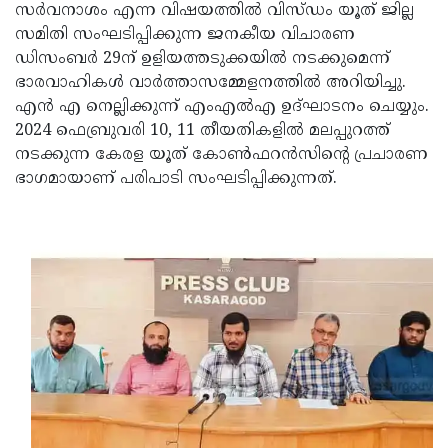
Election
Maha
സർവനാശം എന്ന വിഷയത്തിൽ വിസ്ഡം യൂത് ജില്ല
സമിതി സംഘടിപ്പിക്കുന്ന ജനകീയ വിചാരണ
Shivarathri
International
ഡിസംബർ 29ന് ഉളിയത്തടുക്കയിൽ നടക്കുമെന്ന്
Women's
Anti-
ഭാരവാഹികൾ വാർത്താസമ്മേളനത്തിൽ അറിയിച്ചു.
എൻ എ നെല്ലിക്കുന്ന് എംഎൽഎ ഉദ്ഘാടനം ചെയ്യും.
Day
Drug
Attukal
2024 ഫെബ്രുവരി 10, 11 തീയതികളിൽ മലപ്പുറത്ത്
Campaign
Pongala
Holi
നടക്കുന്ന കേരള യൂത് കോൺഫറൻസിന്റെ പ്രചാരണ
ഭാഗമായാണ് പരിപാടി സംഘടിപ്പിക്കുന്നത്.
2025
2025
IPL
2025
Eid
Al-
Waqf
Fitr
Bill
Vishu
2025
Controversy
Festival
Good
2025
Friday
Easter
Observance
Sunday
By-
2025
2025
Election
Bihar