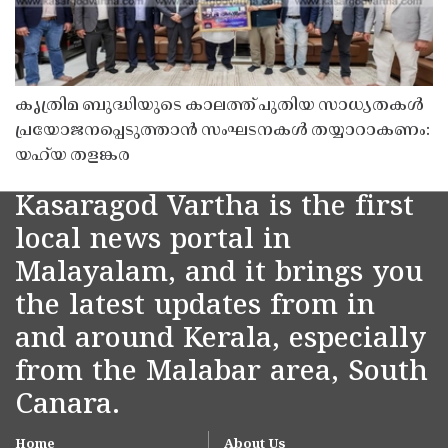
കൃത്രിമ ബുദ്ധിയുടെ കാലത്ത് പുതിയ സാധ്യതകൾ
പ്രയോജനപ്പെടുത്താൻ സംഘടനകൾ തയ്യാറാകണം:
യഹ്‌യ തളങ്കര
Kasaragod Vartha is the first
local news portal in
Malayalam, and it brings you
the latest updates from in
and around Kerala, especially
from the Malabar area, South
Canara.
Home
About Us