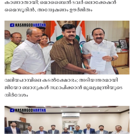
കാണാതായി; മൊബൈൽ ടവർ ലൊക്കേഷൻ
മൈസൂരിൽ, അന്വേഷണം ഊർജിതം
വലിയപറമ്പിലെ കടൽക്ഷോഭം; അടിയന്തരമായി
ജിയോ ബാഗുകൾ സ്ഥാപിക്കാൻ മുഖ്യമന്ത്രിയുടെ
നിർദേശം