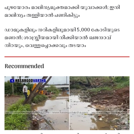
പുഴയോരം മാലിന്യമുക്തമാക്കി യുവാക്കൾ; ഇനി
മാലിന്യം തള്ളിയാൽ പണികിട്ടും
ഡാമുകളിലും നദികളിലുമായി 5,000 കോടിയുടെ
മണൽ; ശാസ്ത്രീയമായി നീക്കിയാൽ ഖജനാവ്
നിറയും, വെള്ളപ്പൊക്കവും തടയാം
Recommended