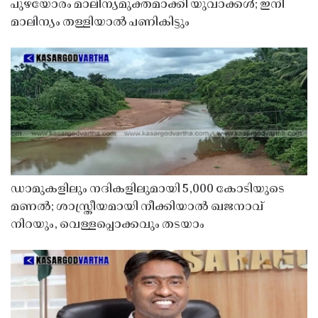
പുഴയോരം മാലിന്യമുക്തമാക്കി യുവാക്കൾ; ഇനി
മാലിന്യം തള്ളിയാൽ പണികിട്ടും
ഡാമുകളിലും നദികളിലുമായി 5,000 കോടിയുടെ
മണൽ; ശാസ്ത്രീയമായി നീക്കിയാൽ ഖജനാവ്
നിറയും, വെള്ളപ്പൊക്കവും തടയാം