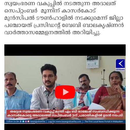
സ്വയംഭരണ വകുപ്പിൽ നടത്തുന്ന അദാലത്
Updates
Assembly
Kerala
സെപ്റ്റംബർ മൂന്നിന് കാസർകോട്
Polls
മുൻസിപൽ ടൗൺഹാളിൽ നടക്കുമെന്ന് ജില്ലാ
Local
Look
പഞ്ചായത് പ്രസിഡന്റ് ബേബി ബാലകൃഷ്ണൻ
Body
Back
വാർത്താസമ്മേളനത്തിൽ അറിയിച്ചു.
Election
2025