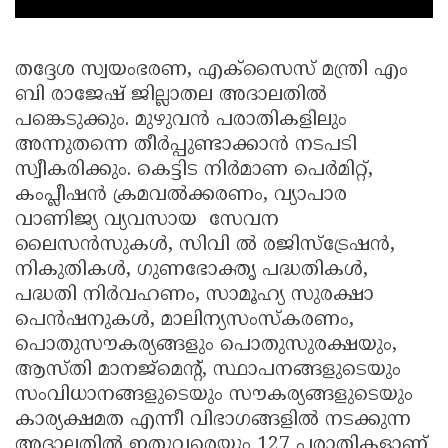
തദ്ദേശ സ്വയംഭരണ, എക്സൈസ് മന്ത്രി എം
ബി രാജേഷ് ജില്ലാതല അദാലതിൽ
പങ്കെടുക്കും. മുഴുവൻ പരാതികളിലും
അന്നുതന്നെ തീർപ്പുണ്ടാക്കാൻ നടപടി
സ്വീകരിക്കും. കെട്ടിട നിർമാണ പെർമിറ്റ്,
കംപ്ലീഷൻ ക്രമവൽക്കരണം, വ്യാപാര
വാണിജ്യ വ്യവസായ സേവന
ലൈസൻസുകൾ, സിവി ൽ രജിസ്ട്രേഷൻ,
നികുതികൾ, ഗുണഭോക്തൃ പദ്ധതികൾ,
പദ്ധതി നിർവഹണം, സാമൂഹ്യ സുരക്ഷാ
പെൻഷനുകൾ, മാലിന്യസംസ്കരണം,
പൊതുസൗകര്യങ്ങളും പൊതുസുരക്ഷയും,
ആസ്തി മാനജ്മെന്റ്, സ്ഥാപനങ്ങളുടെയും
സംവിധാനങ്ങളുടെയും സൗകര്യങ്ങളുടെയും
കാര്യക്ഷമത എന്നീ വിഭാഗങ്ങളിൽ നടക്കുന്ന
അദാലതിൽ ഇതുവരെയും 127 പരാതികളാണ്