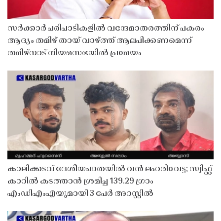
സർക്കാർ പരിപാടികളിൽ വന്ദേമാതരത്തിന് പകരം
ആദ്യം തമിഴ് തായ് വാഴ്ത്ത് ആലപിക്കണമെന്ന്
തമിഴ്നാട് നിയമസഭയിൽ പ്രമേയം
കാലിക്കടവ് ദേശീയപാതയിൽ വൻ ലഹരിവേട്ട; സ്വിഫ്റ്റ്
കാറിൽ കടത്താൻ ശ്രമിച്ച 139.29 ഗ്രാം
എംഡിഎംഎയുമായി 3 പേർ അറസ്റ്റിൽ