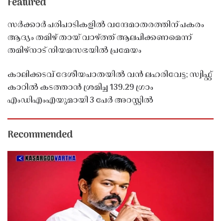
Featured
സർക്കാർ പരിപാടികളിൽ വന്ദേമാതരത്തിന് പകരം
ആദ്യം തമിഴ് തായ് വാഴ്ത്ത് ആലപിക്കണമെന്ന്
തമിഴ്നാട് നിയമസഭയിൽ പ്രമേയം
കാലിക്കടവ് ദേശീയപാതയിൽ വൻ ലഹരിവേട്ട; സ്വിഫ്റ്റ്
കാറിൽ കടത്താൻ ശ്രമിച്ച 139.29 ഗ്രാം
എംഡിഎംഎയുമായി 3 പേർ അറസ്റ്റിൽ
Recommended