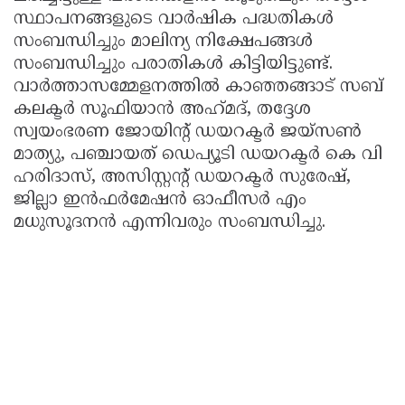
സ്ഥാപനങ്ങളുടെ വാർഷിക പദ്ധതികൾ
സംബന്ധിച്ചും മാലിന്യ നിക്ഷേപങ്ങൾ
സംബന്ധിച്ചും പരാതികൾ കിട്ടിയിട്ടുണ്ട്.
വാർത്താസമ്മേളനത്തിൽ കാഞ്ഞങ്ങാട് സബ്
കലക്ടർ സൂഫിയാൻ അഹ്‌മദ്‌, തദ്ദേശ
സ്വയംഭരണ ജോയിന്റ് ഡയറക്ടർ ജയ്സൺ
മാത്യു, പഞ്ചായത് ഡെപ്യൂടി ഡയറക്ടർ കെ വി
ഹരിദാസ്, അസിസ്റ്റന്റ് ഡയറക്ടർ സുരേഷ്,
ജില്ലാ ഇൻഫർമേഷൻ ഓഫീസർ എം
മധുസൂദനൻ എന്നിവരും സംബന്ധിച്ചു.