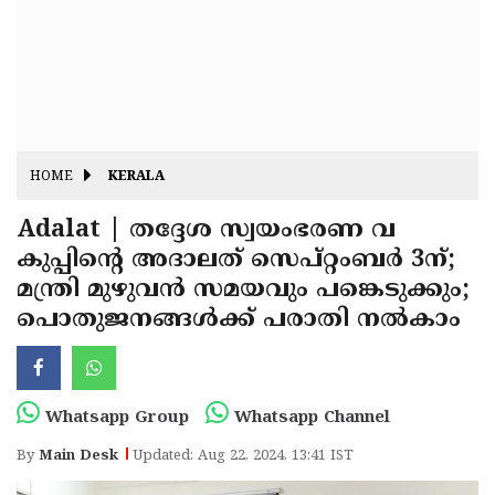
Fitr
May
Day
Eid
Al
Independence
Ad'ha
Day
Onam
HOME
KERALA
J&K
State
Adalat | തദ്ദേശ സ്വയംഭരണ വ
Haryana
കുപ്പിൻ്റെ അദാലത് സെപ്റ്റംബർ 3ന്;
Assembly
State
Diwali
മന്ത്രി മുഴുവൻ സമയവും പങ്കെടുക്കും;
Elections
Assembly
Christmas
പൊതുജനങ്ങൾക്ക് പരാതി നൽകാം
Elections
New-
Year
Republic
Whatsapp Group
Whatsapp Channel
Day
Budget
By
Main Desk
Updated: Aug 22, 2024, 13:41 IST
Delhi