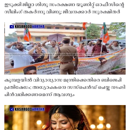
ഇടുക്കി ജില്ലാ ശിശു സംരക്ഷണ യൂണിറ്റ് ഓഫീസിൻ്റെ
സീലിംഗ് തകർന്നു വീണു; ജീവനക്കാർ സുരക്ഷിതർ
കുമ്പളയിൽ വിദ്യാഭ്യാസ മന്ത്രിക്കെതിരെ ബിജെപി
പ്രതിഷേധം; അധ്യാപകനെ സസ്‌പെൻഡ് ചെയ്ത നടപടി
പിൻവലിക്കണമെന്ന് ആവശ്യം