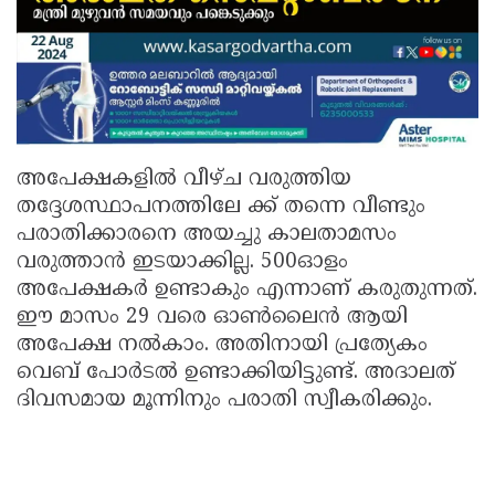
അപേക്ഷകളിൽ വീഴ്ച വരുത്തിയ
തദ്ദേശസ്ഥാപനത്തിലേ ക്ക് തന്നെ വീണ്ടും
പരാതിക്കാരനെ അയച്ചു കാലതാമസം
വരുത്താൻ ഇടയാക്കില്ല. 500ഓളം
അപേക്ഷകർ ഉണ്ടാകും എന്നാണ് കരുതുന്നത്.
ഈ മാസം 29 വരെ ഓൺലൈൻ ആയി
അപേക്ഷ നൽകാം. അതിനായി പ്രത്യേകം
വെബ് പോർടൽ ഉണ്ടാക്കിയിട്ടുണ്ട്. അദാലത്
ദിവസമായ മൂന്നിനും പരാതി സ്വീകരിക്കും.