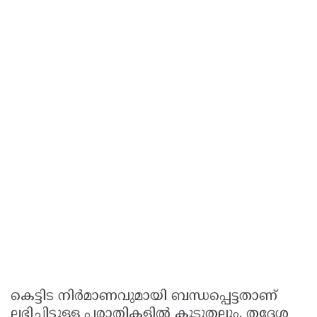
കെട്ടിട നിർമാണവുമായി ബന്ധപ്പെട്ടതാണ്
ലഭിച്ചിട്ടുള്ള പരാതികളിൽ കൂടുതലും. തദ്ദേശ