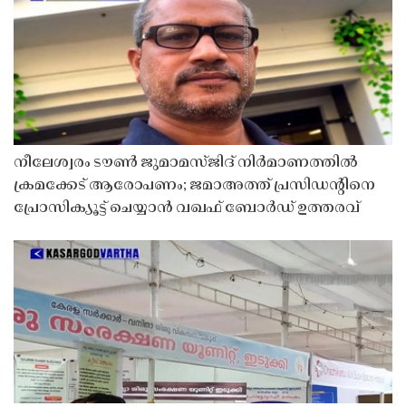
നീലേശ്വരം ടൗൺ ജുമാമസ്ജിദ് നിർമാണത്തിൽ
ക്രമക്കേട് ആരോപണം; ജമാഅത്ത് പ്രസിഡന്റിനെ
പ്രോസിക്യൂട്ട് ചെയ്യാൻ വഖഫ് ബോർഡ് ഉത്തരവ്