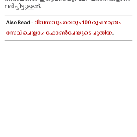
ലഭിച്ചിട്ടുള്ളത്.
Also Read -
ദിവസവും വെറും 100 രൂപ മാത്രം
സേവ് ചെയ്യാം; ഫോൺപേയുടെ പുതിയ
ഫീച്ചറിലൂടെ വലിയൊരു തുക സ്വന്തമാക്കാൻ
അറിയേണ്ടതെല്ലാം