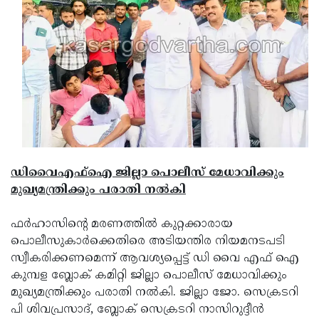
ഡിവൈഎഫ്‌ഐ ജില്ലാ പൊലീസ് മേധാവിക്കും
മുഖ്യമന്ത്രിക്കും പരാതി നല്‍കി
ഫര്‍ഹാസിന്റെ മരണത്തില്‍ കുറ്റക്കാരായ
പൊലീസുകാര്‍ക്കെതിരെ അടിയന്തിര നിയമനടപടി
സ്വീകരിക്കണമെന്ന് ആവശ്യപ്പെട്ട് ഡി വൈ എഫ് ഐ
കുമ്പള ബ്ലോക് കമിറ്റി ജില്ലാ പൊലീസ് മേധാവിക്കും
മുഖ്യമന്ത്രിക്കും പരാതി നല്‍കി. ജില്ലാ ജോ. സെക്രടറി
പി ശിവപ്രസാദ്, ബ്ലോക് സെക്രടറി നാസിറുദ്ദീന്‍