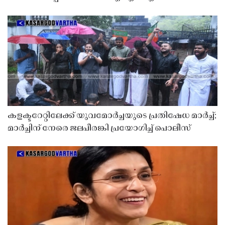
കളക്ടറേറ്റിലേക്ക് യുവമോർച്ചയുടെ പ്രതിഷേധ മാർച്ച്;
മാർച്ചിന് നേരെ ജലപീരങ്കി പ്രയോഗിച്ച് പൊലീസ്