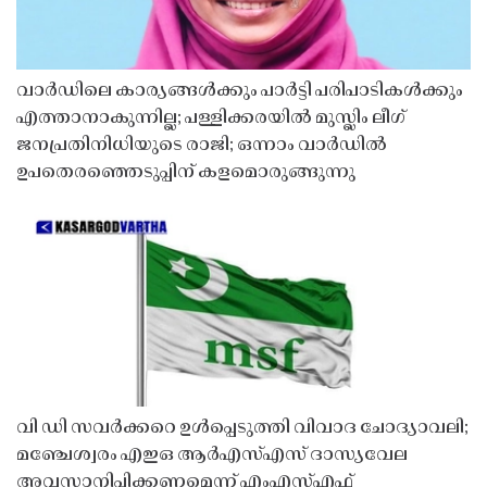
വാർഡിലെ കാര്യങ്ങൾക്കും പാർട്ടി പരിപാടികൾക്കും
എത്താനാകുന്നില്ല; പള്ളിക്കരയിൽ മുസ്ലിം ലീഗ്
ജനപ്രതിനിധിയുടെ രാജി; ഒന്നാം വാർഡിൽ
ഉപതെരഞ്ഞെടുപ്പിന് കളമൊരുങ്ങുന്നു
വി ഡി സവർക്കറെ ഉൾപ്പെടുത്തി വിവാദ ചോദ്യാവലി;
മഞ്ചേശ്വരം എഇഒ ആർഎസ്എസ് ദാസ്യവേല
അവസാനിപ്പിക്കണമെന്ന് എംഎസ്എഫ്