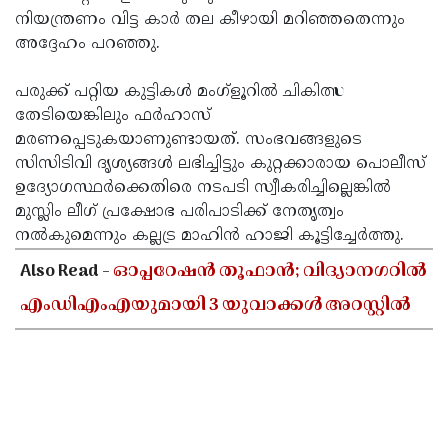
നിയന്ത്രണം വിട്ട കാർ തല കീഴായി മറിഞ്ഞതെന്നും
അദ്ദേഹം പറഞ്ഞു.
പരുക്ക് പറ്റിയ കുട്ടികൾ മംഗ്ളൂറിൽ ചികിത്സ
തേടിയെങ്കിലും ഫർഹാസ്
മരണപ്പെടുകയാണുണ്ടായത്. സംഭവങ്ങളുടെ
സിസിടിവി ദൃശ്യങ്ങൾ ലഭിച്ചിട്ടും കുറ്റക്കാരായ പൊലീസ്
ഉദ്യോഗസ്ഥർക്കെതിരെ നടപടി സ്വീകരിച്ചില്ലെങ്കിൽ
മുസ്ലിം ലീഗ് പ്രക്ഷോഭ പരിപാടിക്ക് നേതൃത്വം
നൽകുമെന്നും കല്ലട്ര മാഹിൻ ഹാജി കൂട്ടിച്ചേർത്തു.
Also Read -
ഓപ്പറേഷൻ തൂഫാൻ; വിദ്യാനഗറിൽ
എംഡിഎംഎയുമായി 3 യുവാക്കൾ അറസ്റ്റിൽ