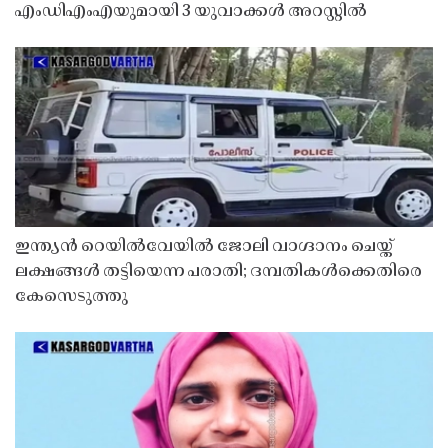
എംഡിഎംഎയുമായി 3 യുവാക്കൾ അറസ്റ്റിൽ
ഇന്ത്യൻ റെയിൽവേയിൽ ജോലി വാഗ്ദാനം ചെയ്ത്
ലക്ഷങ്ങൾ തട്ടിയെന്ന പരാതി; ദമ്പതികൾക്കെതിരെ
കേസെടുത്തു