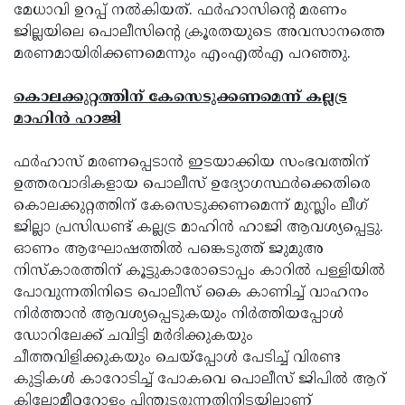
മേധാവി ഉറപ്പ് നല്‍കിയത്. ഫര്‍ഹാസിന്റെ മരണം
ജില്ലയിലെ പൊലീസിന്റെ ക്രൂരതയുടെ അവസാനത്തെ
മരണമായിരിക്കണമെന്നും എംഎല്‍എ പറഞ്ഞു.
കൊലക്കുറ്റത്തിന് കേസെടുക്കണമെന്ന് കല്ലട്ര
മാഹിൻ ഹാജി
ഫർഹാസ് മരണപ്പെടാൻ ഇടയാക്കിയ സംഭവത്തിന്
ഉത്തരവാദികളായ പൊലീസ് ഉദ്യോഗസ്ഥർക്കെതിരെ
കൊലക്കുറ്റത്തിന് കേസെടുക്കണമെന്ന് മുസ്ലിം ലീഗ്
ജില്ലാ പ്രസിഡണ്ട് കല്ലട്ര മാഹിൻ ഹാജി ആവശ്യപ്പെട്ടു.
ഓണം ആഘോഷത്തിൽ പങ്കെടുത്ത് ജുമുഅ
നിസ്കാരത്തിന് കൂട്ടുകാരോടൊപ്പം കാറിൽ പള്ളിയിൽ
പോവുന്നതിനിടെ പൊലീസ് കൈ കാണിച്ച് വാഹനം
നിർത്താൻ ആവശ്യപ്പെടുകയും നിർത്തിയപ്പോൾ
ഡോറിലേക്ക് ചവിട്ടി മർദിക്കുകയും
ചീത്തവിളിക്കുകയും ചെയ്പ്പോൾ പേടിച്ച് വിരണ്ട
കുട്ടികൾ കാറോടിച്ച് പോകവെ പൊലീസ് ജിപിൽ ആറ്
കിലോമീറ്ററോളം പിന്തുടരുന്നതിനിടയിലാണ്