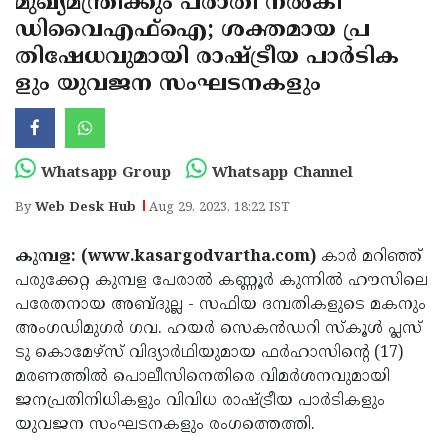
മുഖ്യമന്ത്രിക്കും പരാതി നല്‍കി
Election
Maha
ഡിവൈഎഫ്‌ഐ; ശക്തമായ പ്ര
Shivarathri
International
തിഷേധവുമായി രാഷ്ട്രീയ പാര്‍ടിക
Women's
ളും യുവജന സംഘടനകളും
Anti-
Day
Drug
Attukal
Campaign
Pongala
Holi
Whatsapp Group
Whatsapp Channel
2025
2025
IPL
By
Web Desk Hub
Aug 29, 2023, 18:22 IST
2025
Eid
കുമ്പള: (www.kasargodvartha.com)
കാര്‍ മറിഞ്ഞ്
Al-
Waqf
പരുക്കേറ്റ കുമ്പള പേരാല്‍ കണ്ണൂര്‍ കുന്നില്‍ ഹൗസിലെ
Fitr
Bill
Vishu
പരേതനായ അബ്ദുല്ല - സഫിയ ദമ്പതികളുടെ മകനും
2025
അംഗഡിമുഗര്‍ ഗവ. ഹയര്‍ സെകന്‍ഡറി സ്‌കൂള്‍ പ്ലസ്
Controversy
Festival
Good
ടു കൊമേഴ്സ് വിദ്യാര്‍ഥിയുമായ ഫര്‍ഹാസിന്റെ (17)
2025
Friday
Easter
മരണത്തില്‍ പൊലീസിനെതിരെ വിമര്‍ശനവുമായി
ജനപ്രതിനിധികളും വിവിധ രാഷ്ട്രീയ പാര്‍ടികളും
Observance
Sunday
By-
യുവജന സംഘടനകളും രംഗത്തെത്തി.
2025
2025
Election
Bihar