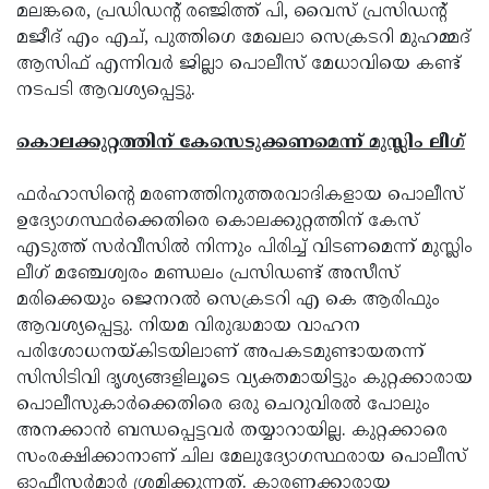
മലങ്കരെ, പ്രഡിഡന്റ് രഞ്ജിത്ത് പി, വൈസ് പ്രസിഡന്റ്
മജീദ് എം എച്, പുത്തിഗെ മേഖലാ സെക്രടറി മുഹമ്മദ്
ആസിഫ് എന്നിവര്‍ ജില്ലാ പൊലീസ് മേധാവിയെ കണ്ട്
നടപടി ആവശ്യപ്പെട്ടു.
കൊലക്കുറ്റത്തിന് കേസെടുക്കണമെന്ന് മുസ്ലിം ലീഗ്
ഫര്‍ഹാസിന്റെ മരണത്തിനുത്തരവാദികളായ പൊലീസ്
ഉദ്യോഗസ്ഥര്‍ക്കെതിരെ കൊലക്കുറ്റത്തിന് കേസ്
എടുത്ത് സര്‍വീസില്‍ നിന്നും പിരിച്ച് വിടണമെന്ന് മുസ്ലിം
ലീഗ് മഞ്ചേശ്വരം മണ്ഡലം പ്രസിഡണ്ട് അസീസ്
മരിക്കെയും ജെനറല്‍ സെക്രടറി എ കെ ആരിഫും
ആവശ്യപ്പെട്ടു. നിയമ വിരുദ്ധമായ വാഹന
പരിശോധനയ്കിടയിലാണ് അപകടമുണ്ടായതന്ന്
സിസിടിവി ദൃശ്യങ്ങളിലൂടെ വ്യക്തമായിട്ടും കുറ്റക്കാരായ
പൊലീസുകാര്‍ക്കെതിരെ ഒരു ചെറുവിരല്‍ പോലും
അനക്കാന്‍ ബന്ധപ്പെട്ടവര്‍ തയ്യാറായില്ല. കുറ്റക്കാരെ
സംരക്ഷിക്കാനാണ് ചില മേലുദ്യോഗസ്ഥരായ പൊലീസ്
ഓഫീസര്‍മാര്‍ ശ്രമിക്കുന്നത്. കാരണക്കാരായ