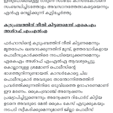
ഇതുപോലെയുള്ള ദാരുണ സംഭവം കാസര്‍കോടിനെ
സംബന്ധിച്ചിടത്തോളം അവസാനത്തേതാകട്ടെയെന്നും
എന്‍എ നെല്ലിക്കുന്ന് കൂട്ടിച്ചേര്‍ത്തു.
കുടുംബത്തിന് നീതി കിട്ടണമെന്ന് എകെഎം
അശ്റഫ് എംഎല്‍എ
ഫര്‍ഹാസിന്റെ കുടുംബത്തിന് നീതി കിട്ടണമെന്നും
മൃതദേഹം ഖബറടക്കുന്നതിന് മുമ്പ്, ഉത്തരവാദികളായ
പൊലീസുകാര്‍ക്കതിരെ നടപടിയെടുക്കണമെന്നും
എകെഎം അശ്റഫ് എംഎല്‍എ ആവശ്യപ്പെട്ടു.
കൊല്ലാനുള്ള ശ്രമമാണ് പൊലീസിന്റെ
ഭാഗത്തുനിന്നുണ്ടായത്. കാസര്‍കോട്ടെ ചില
പൊലീസുകാര്‍ അവരുടെ താന്തോന്നിത്തത്തിന്
പ്രവര്‍ത്തിക്കുന്നതിനിടെ ഒടുവിലത്തെ ഉദാഹരണമാണ്
ഈ മരണം. ക്രൈംബ്രാഞ്ച് അന്വേഷണം
പ്രഖ്യാപിച്ചിട്ടുണ്ടെന്നും അന്വേഷണ റിപോര്‍ട് കിട്ടിയ
ഉടനെ അവരുടെ മേല്‍ ക്രൈം കേസ് എടുക്കുകയും
നടപടി സ്വീകരിക്കുമെന്നുമാണ് ജില്ലാ പൊലീസ്