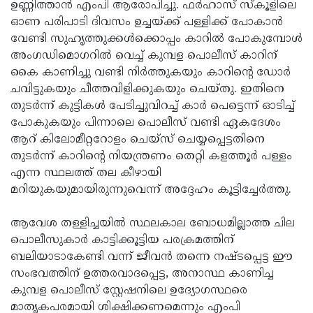
ഉണ്ണിത്താന്‍ എംപി ആരോപിച്ചു. ഫര്‍ഹാസ് സ്‌കൂളിലെ
ഓണ പരിപാടി ദിവസം ഉച്ചയ്ക്ക് പള്ളിക്ക് പോകാന്‍
വേണ്ടി സുഹൃത്തുക്കള്‍ക്കൊപ്പം കാറില്‍ പോകുമ്പോള്‍
അംഗഡിമൊഗറില്‍ വെച്ച് കുമ്പള പൊലീസ് കാറിന്
കൈ കാണിച്ചു വണ്ടി നിര്‍ത്തുകയും കാറിന്റെ ഡോര്‍
ചവിട്ടുകയും ചീത്തവിളിക്കുകയും ചെയ്തു. ഇതിനെ
തുടര്‍ന്ന് കുട്ടികള്‍ പേടിച്ചുവിറച്ച് കാര്‍ പെട്ടെന്ന് ഓടിച്ച്
പോകുകയും പിന്നാലെ പൊലീസ് വണ്ടി ഏകദേശം
ആറ് കിലോമീറ്ററോളം ചെയ്സ് ചെയ്യപ്പെട്ടതിനെ
തുടര്‍ന്ന് കാറിന്റെ നിയന്ത്രണം തെറ്റി കളത്തൂര്‍ പള്ളം
എന്ന സ്ഥലത്ത് തല കീഴായി
മറിയുകയുമായിരുന്നുവെന്ന് അദ്ദേഹം കൂട്ടിച്ചേര്‍ത്തു.
ആവേശ തള്ളിച്ചയില്‍ സ്ഥലകാല ബോധമില്ലാത്ത ചില
പൊലീസുകാര്‍ കാട്ടിക്കൂട്ടിയ പരക്രമത്തിന്
ബലിയാടാകേണ്ടി വന്ന് ജീവന്‍ തന്നെ നഷ്ടപ്പെട്ട ഈ
സംഭവത്തിന് ഉത്തരവാദപ്പെട്ട, അനാസ്ഥ കാണിച്ച
കുമ്പള പൊലീസ് സ്റ്റേഷനിലെ ഉദ്യോഗസ്ഥരെ
മാതൃകപരമായി ശിക്ഷിക്കണമെന്നും എംപി