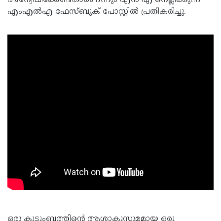
എംഎല്‍എ ഫേസ്ബുക് പോസ്റ്റില്‍ പ്രതികരിച്ചു.
ഒരു കുടുംബത്തിന്റെ ആശാകുസുമമായ ഒരു