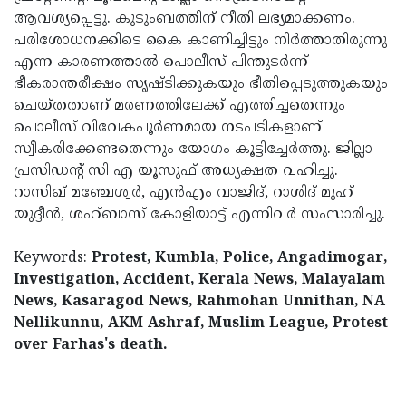
ആവശ്യപ്പെട്ടു. കുടുംബത്തിന് നീതി ലഭ്യമാക്കണം.
പരിശോധനക്കിടെ കൈ കാണിച്ചിട്ടും നിർത്താതിരുന്നു
എന്ന കാരണത്താൽ പൊലീസ് പിന്തുടർന്ന്
ഭീകരാന്തരീക്ഷം സൃഷ്ടിക്കുകയും ഭീതിപ്പെടുത്തുകയും
ചെയ്തതാണ് മരണത്തിലേക്ക് എത്തിച്ചതെന്നും
പൊലീസ് വിവേകപൂർണമായ നടപടികളാണ്
സ്വീകരിക്കേണ്ടതെന്നും യോഗം കൂട്ടിച്ചേർത്തു. ജില്ലാ
പ്രസിഡൻ്റ് സി എ യൂസുഫ് അധ്യക്ഷത വഹിച്ചു.
റാസിഖ് മഞ്ചേശ്വർ, എൻഎം വാജിദ്, റാശിദ് മുഹ്
യുദ്ദീൻ, ശഹ്ബാസ് കോളിയാട്ട് എന്നിവർ സംസാരിച്ചു.
Keywords:
Protest, Kumbla, Police, Angadimogar,
Investigation, Accident, Kerala News, Malayalam
News, Kasaragod News, Rahmohan Unnithan, NA
Nellikunnu, AKM Ashraf, Muslim League, Protest
over Farhas's death.
< !- START disable copy paste -->