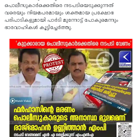
പൊലീസുകാര്‍ക്കെതിരെ നടപടിയെടുക്കുന്നത്
വരെയും നിയമപരമായും ശക്തമായ പ്രക്ഷോഭ
പരിപാടികളുമായി പാര്‍ടി മുന്നോട്ട് പോകുമെന്നും
ഭാരവാഹികള്‍ കൂട്ടിച്ചേര്‍ത്തു.