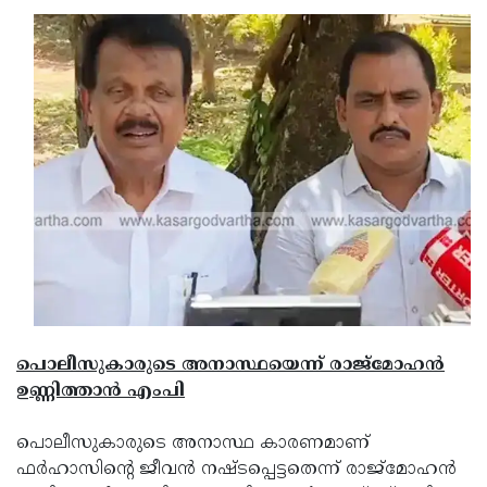
Updates
Assembly
Kerala
Polls
Local
Look
Body
Back
Election
2025
പൊലീസുകാരുടെ അനാസ്ഥയെന്ന് രാജ്മോഹന്‍
ഉണ്ണിത്താന്‍ എംപി
പൊലീസുകാരുടെ അനാസ്ഥ കാരണമാണ്
ഫര്‍ഹാസിന്റെ ജീവന്‍ നഷ്ടപ്പെട്ടതെന്ന് രാജ്മോഹന്‍