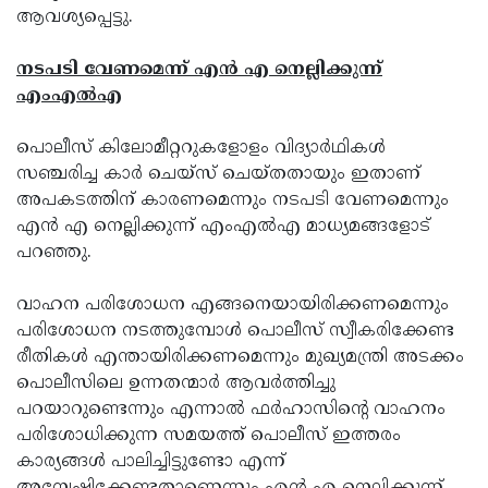
ആവശ്യപ്പെട്ടു.
നടപടി വേണമെന്ന് എന്‍ എ നെല്ലിക്കുന്ന്
എംഎല്‍എ
പൊലീസ് കിലോമീറ്ററുകളോളം വിദ്യാര്‍ഥികള്‍
സഞ്ചരിച്ച കാര്‍ ചെയ്‌സ് ചെയ്തതായും ഇതാണ്
അപകടത്തിന് കാരണമെന്നും നടപടി വേണമെന്നും
എന്‍ എ നെല്ലിക്കുന്ന് എംഎല്‍എ മാധ്യമങ്ങളോട്
പറഞ്ഞു.
വാഹന പരിശോധന എങ്ങനെയായിരിക്കണമെന്നും
പരിശോധന നടത്തുമ്പോള്‍ പൊലീസ് സ്വീകരിക്കേണ്ട
രീതികള്‍ എന്തായിരിക്കണമെന്നും മുഖ്യമന്ത്രി അടക്കം
പൊലീസിലെ ഉന്നതന്മാര്‍ ആവര്‍ത്തിച്ചു
പറയാറുണ്ടെന്നും എന്നാല്‍ ഫര്‍ഹാസിന്റെ വാഹനം
പരിശോധിക്കുന്ന സമയത്ത് പൊലീസ് ഇത്തരം
കാര്യങ്ങള്‍ പാലിച്ചിട്ടുണ്ടോ എന്ന്
അന്വേഷിക്കേണ്ടതാണെന്നും എന്‍ എ നെല്ലിക്കുന്ന്