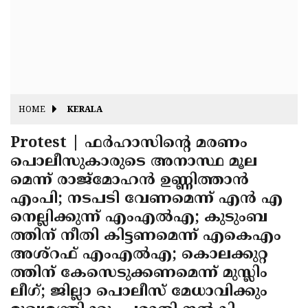
Fitr
May
Day
Eid
Al
Independence
Ad'ha
Day
Onam
HOME
KERALA
J&K
State
Protest | ഫര്‍ഹാസിന്റെ മരണം
Haryana
പൊലീസുകാരുടെ അനാസ്ഥ മൂല
Assembly
State
Diwali
മെന്ന് രാജ്മോഹന്‍ ഉണ്ണിത്താന്‍
Elections
Assembly
Christmas
എംപി; നടപടി വേണമെന്ന് എന്‍ എ
Elections
നെല്ലിക്കുന്ന് എംഎല്‍എ; കുടുംബ
New-
ത്തിന് നീതി കിട്ടണമെന്ന് എകെഎം
Year
Republic
അശ്റഫ് എംഎല്‍എ; കൊലക്കുറ്റ
Day
Budget
ത്തിന് കേസെടുക്കണമെന്ന് മുസ്ലിം
ലീഗ്; ജില്ലാ പൊലീസ് മേധാവിക്കും
Delhi