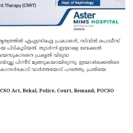
തൃത്വത്തിൽ എഎസ്ഐ പ്രകാശൻ, സിവിൽ പൊലീസ്
യെ പിടികൂടിയത്. തുടർന്ന് ഇയാളെ ബേക്കൽ
വയസുകാരനെ പ്രകൃതി വിരുദ്ധ
ല്ല പിന്നീട് മുങ്ങുകയായിരുന്നു. ഇയാൾക്കെതിരെ
 കാസർകോട് വാർത്തയോട് പറഞ്ഞു. പ്രതിയെ
CSO Act, Bekal, Police, Court, Remand, POCSO