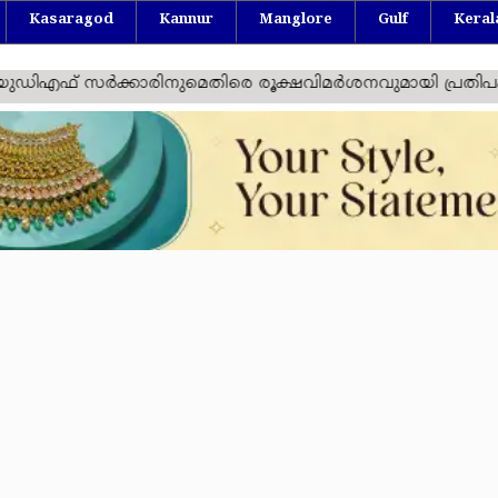
Kasaragod
Kannur
Manglore
Gulf
Keral