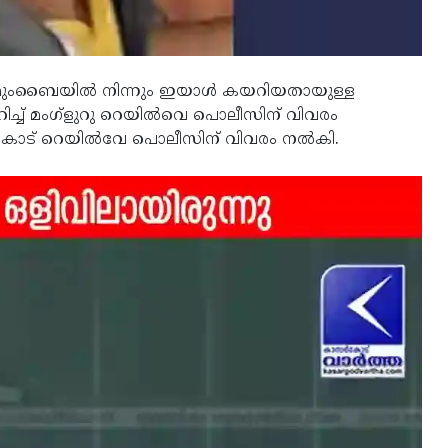
നിൽ മുംബൈയിൽ നിന്നും ഇയാൾ കയറിയതായുള്ള
ിച്ച് മംഗ്ളുറു റെയിൽവെ പൊലീസിന് വിവരം
ാസർകോട് റെയിൽവേ പൊലീസിന് വിവരം നൽകി.