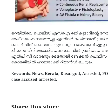
റെയിൽവെ പൊലീസ് എസ്ഐ രജികുമാറിന്റെ നേ
ഓഫീസർ ഹിദായത്തുല്ല എന്നിവർ ചേർന്നാണ് പ്രതി
പൊലീസിന് കൈമാറി. ഏതാനും വർഷം മുമ്പ് എട്ടു 
പീഡനത്തിനിരയാക്കിയെന്ന കേസിൽ പ്രതിയായ അബ്ദു
എൽപി സി വാറണ്ടും ഉള്ളതായി ബേക്കൽ പൊലീസ്
കോടതിയിൽ ഹാജരാക്കി റിമാൻഡ് ചെയ്യും.
Keywords:
News, Kerala, Kasargod, Arrested, PO
case accused arrested.
< !- START disable copy paste -->
Share this story