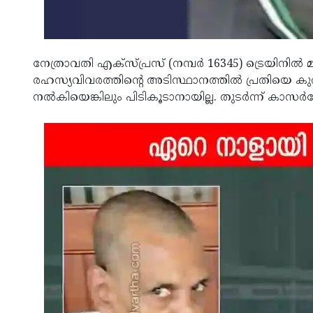
നേത്രാവതി എക്സ്പ്രസ് (നമ്പർ 16345) ട്രെയി
രഹസ്യവിവരത്തിൻ്റെ അടിസ്ഥാനത്തിൽ പ്രതിയെ കുറ
നൽകിയെങ്കിലും പിടികൂടാനായില്ല. തുടർന്ന് ക