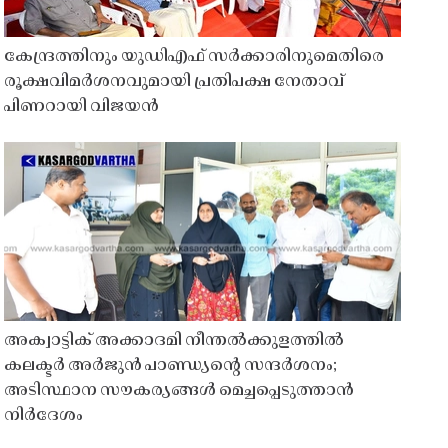
കേന്ദ്രത്തിനും യുഡിഎഫ് സർക്കാരിനുമെതിരെ
രൂക്ഷവിമർശനവുമായി പ്രതിപക്ഷ നേതാവ്
പിണറായി വിജയൻ
അക്വാട്ടിക് അക്കാദമി നീന്തൽക്കുളത്തിൽ
കലക്ടർ അർജുൻ പാണ്ഡ്യൻ്റെ സന്ദർശനം;
അടിസ്ഥാന സൗകര്യങ്ങൾ മെച്ചപ്പെടുത്താൻ
നിർദേശം