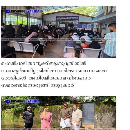
മംഗൽപാടി താലൂക്ക് ആശുപത്രിയിൽ
ഡോക്ടർമാരില്ല; ചികിത്സ ലഭിക്കാതെ വലഞ്ഞ്
രോഗികൾ, അനിശ്ചിതകാല നിരാഹാര
സമരത്തിനൊരുങ്ങി നാട്ടുകാർ