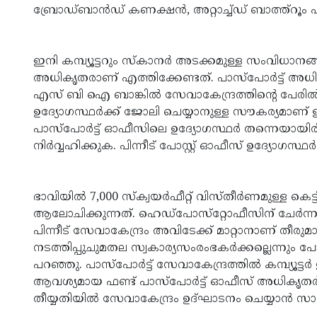
ബ്രോഡ്ബാന്‍ഡ് കണക്ഷന്‍, അറ്റാച്ച്ഡ് ബാത്ത്‌റൂം 
www.kasargodvartha.com
ഇനി കമ്പ്യൂട്ടറും സ്‌കാനര്‍ അടക്കമുള്ള സംവിധാനങ്ങ
അധികൃതരാണ് എത്തിക്കേണ്ടത്. പാസ്‌പോര്‍ട്ട് അധി
എസ് ബി ഐ ബാങ്കില്‍ സേവാകേന്ദ്രത്തിന്റെ പേരില
ഉദ്യോഗസ്ഥര്‍ക്ക് ജോലി ചെയ്യാനുള്ള സൗകര്യമാണ് ഇപ്പ
പാസ്‌പോര്‍ട്ട് ഓഫീസിലെ ഉദ്യോഗസ്ഥര്‍ തന്നെയായിരിക
നിര്‍വ്വഹിക്കുക. പിന്നീട് പോസ്റ്റ് ഓഫീസ് ഉദ്യോഗസ
www.kasargodvartha.com
ഭാവിയില്‍ 7,000 സ്‌ക്വയര്‍ഫീറ്റ് വിസ്തീര്‍ണമുള്ള കെട്ട
ആലോചിക്കുന്നത്. ഹെഡ്‌പോസ്‌റ്റോഫീസിന് ചേര്‍ന്നുള്ള പോ
പിന്നീട് സേവാകേന്ദ്രം അവിടേക്ക് മാറ്റാനാണ് തീരുമാന
നടത്തിപ്പുചുമതല സ്വകാര്യസംരംഭകര്‍ക്കല്ലെന്നും പ
പറഞ്ഞു. പാസ്‌പോര്‍ട്ട് സേവാകേന്ദ്രത്തില്‍ കമ്പ്യൂട
ആവശ്യമായ ഫണ്ട് പാസ്‌പോര്‍ട്ട് ഓഫീസ് അധികൃതര്‍ക
തീയ്യതിയില്‍ സേവാകേന്ദ്രം ഉദ്ഘാടനം ചെയ്യാന്‍ സ