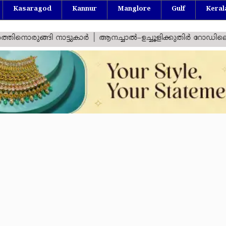
Kasaragod
Kannur
Manglore
Gulf
Keral