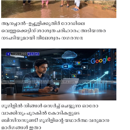
ആനച്ചാൽ–ഉച്ചൂളിക്കുതിർ റോഡിലെ
വെള്ളക്കെട്ടിന് ശാശ്വത പരിഹാരം; അടിയന്തര
നടപടിയുമായി നീലേശ്വരം നഗരസഭ
ഗൂഗിളിൽ നിങ്ങൾ സെർച്ച് ചെയ്യുന്ന ഓരോ
വാക്കിനും പുറകിൽ കോടികളുടെ
ബിസിനസുണ്ട്! ഗൂഗിളിന്റെ യഥാർത്ഥ വരുമാന
മാർഗങ്ങൾ ഇതാ