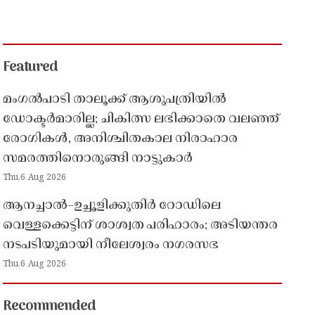
Featured
മംഗൽപാടി താലൂക്ക് ആശുപത്രിയിൽ
ഡോക്ടർമാരില്ല; ചികിത്സ ലഭിക്കാതെ വലഞ്ഞ്
രോഗികൾ, അനിശ്ചിതകാല നിരാഹാര
സമരത്തിനൊരുങ്ങി നാട്ടുകാർ
Thu,6 Aug 2026
ആനച്ചാൽ–ഉച്ചൂളിക്കുതിർ റോഡിലെ
വെള്ളക്കെട്ടിന് ശാശ്വത പരിഹാരം; അടിയന്തര
നടപടിയുമായി നീലേശ്വരം നഗരസഭ
Thu,6 Aug 2026
Recommended