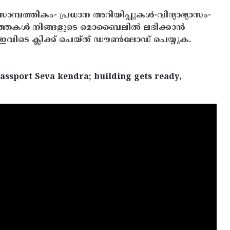
സാമ്പത്തികം- പ്രധാന അറിയിപ്പുകൾ-വിദ്യാഭ്യാസം-
ത്തകൾ നിങ്ങളുടെ മൊബൈലിൽ ലഭിക്കാൻ
ിടെ ക്ലിക്ക് ചെയ്ത് ഡൗൺലോഡ് ചെയ്യുക.
assport Seva kendra; building gets ready,