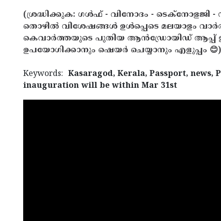
(ശ്രദ്ധിക്കുക: ഗൾഫ് - വിനോദം - ടെക്നോളജി - 
തൊഴിൽ വിശേഷങ്ങൾ ഉൾപ്പെടെ മലയാളം വാർ
കെവാർത്തയുടെ പുതിയ ആൻഡ്രോയിഡ് ആപ്പ് ഇവ
ഉപയോഗിക്കാനും ഷെയർ ചെയ്യാനും എളുപ്പം 😊)
Keywords:
Kasaragod, Kerala, Passport, news, P
inauguration will be within Mar 31st