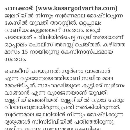
Election
Maha
പാലക്കാട്: (www.kasargodvartha.com)
Shivarathri
International
ജ്വലറിയില്‍ നിന്നും സ്വര്‍ണമാല മോഷ്ടിച്ചെന്ന
കേസില്‍ യുവതി അറസ്റ്റില്‍. ഒറ്റപ്പാലം
Women's
Anti-
വാണിയംകുളത്താണ് സംഭവം. തരൂര്‍
Day
Drug
Attukal
പഞ്ചായത് പരിധിയില്‍പെട്ട സുജിതയെയാണ്
Campaign
Pongala
Holi
ഒറ്റപ്പാലം പൊലീസ് അറസ്റ്റ് ചെയ്തത്. കഴിഞ്ഞ
മാസം 15 നായിരുന്നു കേസിനാസ്പദമായ
2025
2025
IPL
സംഭവം.
2025
Eid
പൊലീസ് പറയുന്നത്: സ്വര്‍ണം വാങ്ങാന്‍
Al-
Waqf
എന്ന വ്യാജേനയെത്തിയാണ് സജിത മാല
Fitr
മോഷ്ടിച്ചത്. സഹോദരിയുടെ കുട്ടിക്ക് സ്വര്‍ണം
Bill
Vishu
വാങ്ങാന്‍ എന്ന വ്യാജേനയാണ് യുവതി
2025
Controversy
Festival
Good
ജ്വല്ലറിയിലെത്തിയത്. ജ്വല്ലറിയില്‍ വ്യാജ പേരും
2025
Friday
Easter
വിലാസവുമായിരുന്നു പ്രതി നല്‍കിയിരുന്നത്.
സ്വര്‍ണമാല ജ്വലറിയില്‍ നിന്നും മോഷ്ടിക്കുന്ന
Observance
Sunday
By-
ദൃശ്യങ്ങള്‍ സിസിടിവിയില്‍ പതിഞ്ഞിരുന്നു.
2025
2025
Election
Bihar
ഇതിനു മുമ്പും സമാനമായ കേസിലെ