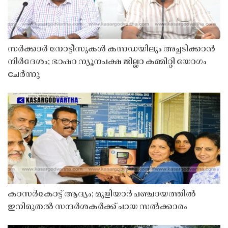
സർക്കാർ നോട്ടീസുകൾ കന്നഡയിലും അച്ചടിക്കാൻ
നിർദേശം; ഭാഷാ ന്യൂനപക്ഷ ജില്ലാ കമ്മിറ്റി യോഗം
ചേർന്നു
കാസർകോട്ട് ആദ്യം; മുളിയാർ പഞ്ചായത്തിൽ
ഇനിമുതൽ സന്ദർശകർക്ക് ചായ സൽക്കാരം