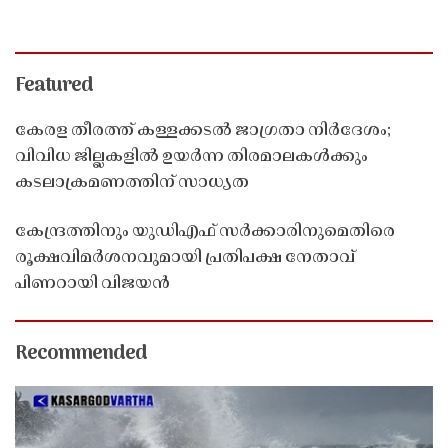
Featured
കേരള തീരത്ത് കള്ളക്കടൽ ജാഗ്രതാ നിർദേശം;
വിവിധ ജില്ലകളിൽ ഉയർന്ന തിരമാലകൾക്കും
കടലാക്രമണത്തിന് സാധ്യത
കേന്ദ്രത്തിനും യുഡിഎഫ് സർക്കാരിനുമെതിരെ
രൂക്ഷവിമർശനവുമായി പ്രതിപക്ഷ നേതാവ്
പിണറായി വിജയൻ
Recommended