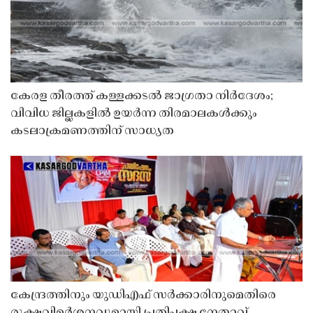
കേരള തീരത്ത് കള്ളക്കടൽ ജാഗ്രതാ നിർദേശം;
വിവിധ ജില്ലകളിൽ ഉയർന്ന തിരമാലകൾക്കും
കടലാക്രമണത്തിന് സാധ്യത
കേന്ദ്രത്തിനും യുഡിഎഫ് സർക്കാരിനുമെതിരെ