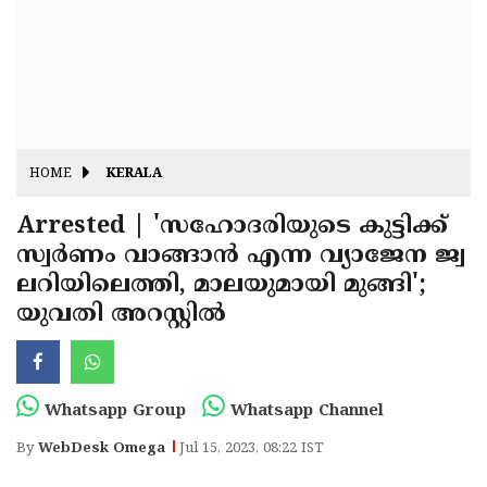
Fitr
May
Day
Eid
Al
Independence
Ad'ha
Day
Onam
HOME
KERALA
J&K
State
Arrested | 'സഹോദരിയുടെ കുട്ടിക്ക്
Haryana
സ്വര്‍ണം വാങ്ങാന്‍ എന്ന വ്യാജേന ജ്വ
Assembly
State
Diwali
ലറിയിലെത്തി, മാലയുമായി മുങ്ങി';
Elections
Assembly
Christmas
യുവതി അറസ്റ്റില്‍
Elections
New-
Year
Republic
Whatsapp Group
Whatsapp Channel
Day
Budget
By
WebDesk Omega
Jul 15, 2023, 08:22 IST
Delhi