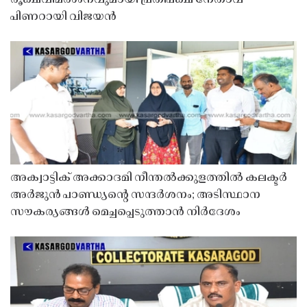
രൂക്ഷവിമർശനവുമായി പ്രതിപക്ഷ നേതാവ്
പിണറായി വിജയൻ
അക്വാട്ടിക് അക്കാദമി നീന്തൽക്കുളത്തിൽ കലക്ടർ
അർജുൻ പാണ്ഡ്യൻ്റെ സന്ദർശനം; അടിസ്ഥാന
സൗകര്യങ്ങൾ മെച്ചപ്പെടുത്താൻ നിർദേശം