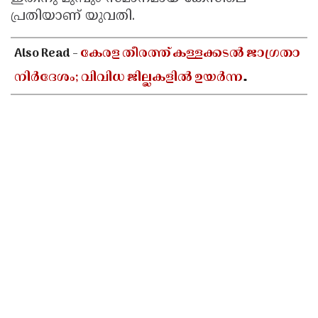
പ്രതിയാണ് യുവതി.
Updates
Assembly
Kerala
Polls
Local
Look
Also Read -
കേരള തീരത്ത് കള്ളക്കടൽ ജാഗ്രതാ
Body
Back
നിർദേശം; വിവിധ ജില്ലകളിൽ ഉയർന്ന
Election
2025
തിരമാലകൾക്കും കടലാക്രമണത്തിന്
സാധ്യത