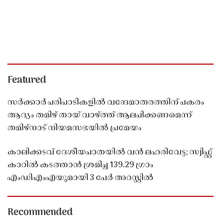
Featured
സർക്കാർ പരിപാടികളിൽ വന്ദേമാതരത്തിന് പകരം
ആദ്യം തമിഴ് തായ് വാഴ്ത്ത് ആലപിക്കണമെന്ന്
തമിഴ്നാട് നിയമസഭയിൽ പ്രമേയം
കാലിക്കടവ് ദേശീയപാതയിൽ വൻ ലഹരിവേട്ട; സ്വിഫ്റ്റ്
കാറിൽ കടത്താൻ ശ്രമിച്ച 139.29 ഗ്രാം
എംഡിഎംഎയുമായി 3 പേർ അറസ്റ്റിൽ
Recommended