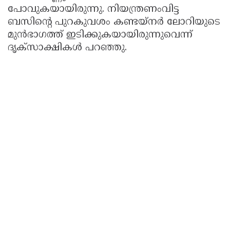
പോവുകയായിരുന്നു. നിയന്ത്രണംവിട്ട
ബസിന്റെ പുറകുവശം കണ്ടയ്‌നർ ലോറിയുടെ
മുന്‍ഭാഗത്ത് ഇടിക്കുകയായിരുന്നുവെന്ന്
ദൃക്‌സാക്ഷികള്‍ പറഞ്ഞു.