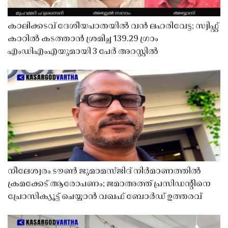
കാലിക്കടവ് ദേശീയപാതയിൽ വൻ ലഹരിവേട്ട; സ്വിഫ്റ്റ്
കാറിൽ കടത്താൻ ശ്രമിച്ച 139.29 ഗ്രാം
എംഡിഎംഎയുമായി 3 പേർ അറസ്റ്റിൽ
നീലേശ്വരം ടൗൺ ജുമാമസ്ജിദ് നിർമാണത്തിൽ
ക്രമക്കേട് ആരോപണം; ജമാഅത്ത് പ്രസിഡന്റിനെ
പ്രോസിക്യൂട്ട് ചെയ്യാൻ വഖഫ് ബോർഡ് ഉത്തരവ്