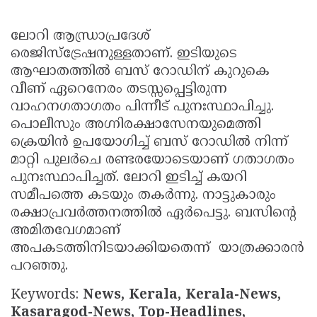
ലോറി ആന്ധ്രാപ്രദേശ്
രെജിസ്ട്രേഷനുള്ളതാണ്. ഇടിയുടെ
ആഘാതത്തില്‍ ബസ് റോഡിന് കുറുകെ
വീണ് ഏറെനേരം തടസ്സപ്പെട്ടിരുന്ന
വാഹനഗതാഗതം പിന്നീട് പുനഃസ്ഥാപിച്ചു.
പൊലീസും അഗ്നിരക്ഷാസേനയുമെത്തി
ക്രെയിന്‍ ഉപയോഗിച്ച് ബസ് റോഡില്‍ നിന്ന്
മാറ്റി പുലര്‍ചെ രണ്ടരയോടെയാണ് ഗതാഗതം
പുനഃസ്ഥാപിച്ചത്. ലോറി ഇടിച്ച് കയറി
സമീപത്തെ കടയും തകര്‍ന്നു. നാട്ടുകാരും
രക്ഷാപ്രവര്‍ത്തനത്തില്‍ ഏര്‍പെട്ടു. ബസിന്റെ
അമിതവേഗമാണ്
അപകടത്തിനിടയാക്കിയതെന്ന് യാത്രക്കാരന്‍
പറഞ്ഞു.
Keywords:
News, Kerala, Kerala-News,
Kasaragod-News, Top-Headlines,