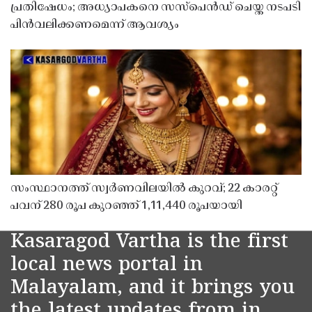
പ്രതിഷേധം; അധ്യാപകനെ സസ്‌പെൻഡ് ചെയ്ത നടപടി
പിൻവലിക്കണമെന്ന് ആവശ്യം
സംസ്ഥാനത്ത് സ്വർണവിലയിൽ കുറവ്; 22 കാരറ്റ്
പവന് 280 രൂപ കുറഞ്ഞ് 1,11,440 രൂപയായി
Kasaragod Vartha is the first
local news portal in
Malayalam, and it brings you
the latest updates from in