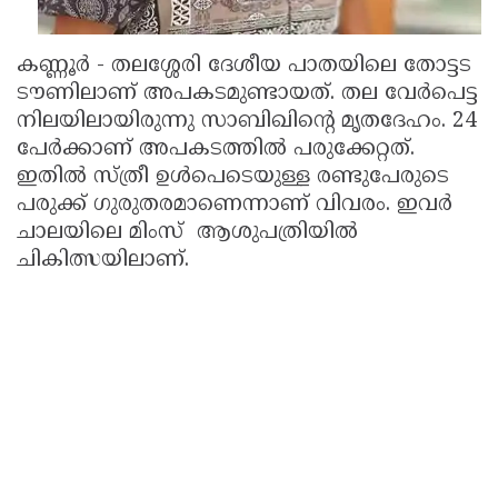
കണ്ണൂര്‍ - തലശ്ശേരി ദേശീയ പാതയിലെ തോട്ടട
ടൗണിലാണ് അപകടമുണ്ടായത്. തല വേർപെട്ട
നിലയിലായിരുന്നു സാബിഖിന്റെ മൃതദേഹം. 24
പേര്‍ക്കാണ് അപകടത്തില്‍ പരുക്കേറ്റത്.
ഇതില്‍ സ്ത്രീ ഉള്‍പെടെയുള്ള രണ്ടുപേരുടെ
പരുക്ക് ഗുരുതരമാണെന്നാണ് വിവരം. ഇവര്‍
ചാലയിലെ മിംസ് ആശുപത്രിയില്‍
ചികിത്സയിലാണ്.