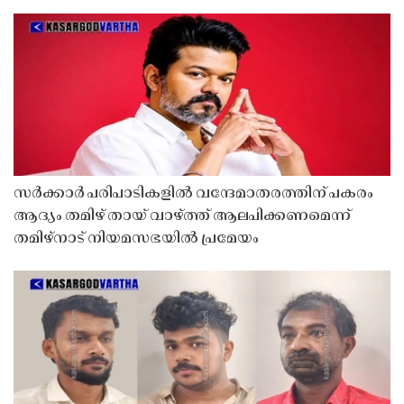
സർക്കാർ പരിപാടികളിൽ വന്ദേമാതരത്തിന് പകരം
ആദ്യം തമിഴ് തായ് വാഴ്ത്ത് ആലപിക്കണമെന്ന്
തമിഴ്നാട് നിയമസഭയിൽ പ്രമേയം