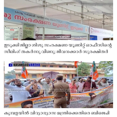
ഇടുക്കി ജില്ലാ ശിശു സംരക്ഷണ യൂണിറ്റ് ഓഫീസിൻ്റെ
സീലിംഗ് തകർന്നു വീണു; ജീവനക്കാർ സുരക്ഷിതർ
കുമ്പളയിൽ വിദ്യാഭ്യാസ മന്ത്രിക്കെതിരെ ബിജെപി