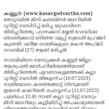
Election
Maha
Shivarathri
International
കണ്ണൂര്‍: (www.kasargodvartha.com)
Women's
തോട്ടടയില്‍ മിനി കണ്ടയ്‌നർ ലോറിയില്‍
Anti-
ടൂറിസ്റ്റ് ബസിടിച്ച് മരിച്ച യുവാവിനെ
Day
Drug
Attukal
തിരിച്ചറിഞ്ഞു. പടന്നക്കാട് മയ്യത് റോഡിലെ
Campaign
Pongala
Holi
ഞാണിക്കടവ് ഒഴിഞ്ഞ വളപ്പ് സ്വദേശി മുഹമ്മദ്
കുഞ്ഞി -ഖദീജ ദമ്പതികളുടെ മകന്‍ അഹ്‌മദ്
2025
2025
IPL
സാബിഖ് (27) ആണ് മരിച്ചത്.
2025
Eid
സാബിഖിനെ ബന്ധുക്കള്‍ കണ്ണൂര്‍ ജില്ലാ
Al-
Waqf
ആശുപത്രി മോര്‍ചറിയിലെത്തിയാണ്
Fitr
Bill
തിരിച്ചറിഞ്ഞത്. എറണാകുളത്തേക്ക് കല്ലട
Vishu
ടൂറിസ്റ്റ് ബസില്‍ തിങ്കളാഴ്ച (10.07.2023)
2025
Controversy
Festival
Good
രാത്രിയോടെ കാഞ്ഞങ്ങാട്ട് നിന്നുമാണ്
2025
Friday
Easter
ഇയാള്‍ കയറിയത്. ചൊവ്വാഴ്ച (11.07.2023)
പുലര്‍ചെ 12.45 നാണ് കല്ലട ടൂറിസ്റ്റ് ബസും
Observance
Sunday
By-
മിനി ലോറിയും കൂട്ടിയിടിച്ച് അപകടമുണ്ടായത്.
2025
2025
Election
Bihar