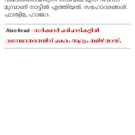
വിദേശത്തായിരുന്ന സാബിഖ് മൂന്ന് ദിവസം
മുമ്പാണ് നാട്ടില്‍ എത്തിയത്. സഹോദരങ്ങള്‍:
Updates
Assembly
Kerala
ഫാത്വിമ, ഹാജറ.
Polls
Local
Look
Body
Also Read -
Back
സർക്കാർ പരിപാടികളിൽ
Election
വന്ദേമാതരത്തിന് പകരം ആദ്യം തമിഴ് തായ്
2025
വാഴ്ത്ത് ആലപിക്കണമെന്ന് തമിഴ്നാട്
നിയമസഭയിൽ പ്രമേയം