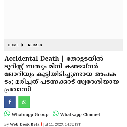
Fitr
May
Day
Eid
Al
Independence
Ad'ha
Day
Onam
HOME
KERALA
J&K
State
Accidental Death | തോട്ടടയിൽ
Haryana
ടൂറിസ്റ്റ് ബസും മിനി കണ്ടയ്‌നർ
Assembly
State
Diwali
ലോറിയും കൂട്ടിയിടിച്ചുണ്ടായ അപക
Elections
Assembly
Christmas
ടം; മരിച്ചത് പടന്നക്കാട് സ്വദേശിയായ
Elections
പ്രവാസി
New-
Year
Republic
Day
Budget
Whatsapp Group
Whatsapp Channel
Delhi
By
Web Desk Beta
Jul 11, 2023, 14:32 IST