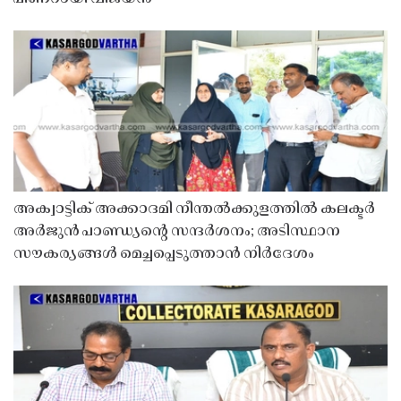
അക്വാട്ടിക് അക്കാദമി നീന്തൽക്കുളത്തിൽ കലക്ടർ
അർജുൻ പാണ്ഡ്യൻ്റെ സന്ദർശനം; അടിസ്ഥാന
സൗകര്യങ്ങൾ മെച്ചപ്പെടുത്താൻ നിർദേശം