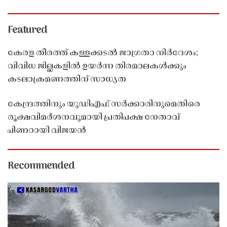
Featured
കേരള തീരത്ത് കള്ളക്കടൽ ജാഗ്രതാ നിർദേശം;
വിവിധ ജില്ലകളിൽ ഉയർന്ന തിരമാലകൾക്കും
കടലാക്രമണത്തിന് സാധ്യത
കേന്ദ്രത്തിനും യുഡിഎഫ് സർക്കാരിനുമെതിരെ
രൂക്ഷവിമർശനവുമായി പ്രതിപക്ഷ നേതാവ്
പിണറായി വിജയൻ
Recommended