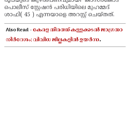
രൂപയുടെ കുഴല്‍പണവുമായി കാസര്‍കോട്
പൊലീസ് സ്റ്റേഷന്‍ പരിധിയിലെ മുഹമ്മദ്
ശാഫി( 45 ) എന്നയാളെ അറസ്റ്റ് ചെയ്തത്.
Also Read -
കേരള തീരത്ത് കള്ളക്കടൽ ജാഗ്രതാ
നിർദേശം; വിവിധ ജില്ലകളിൽ ഉയർന്ന
തിരമാലകൾക്കും കടലാക്രമണത്തിന്
സാധ്യത