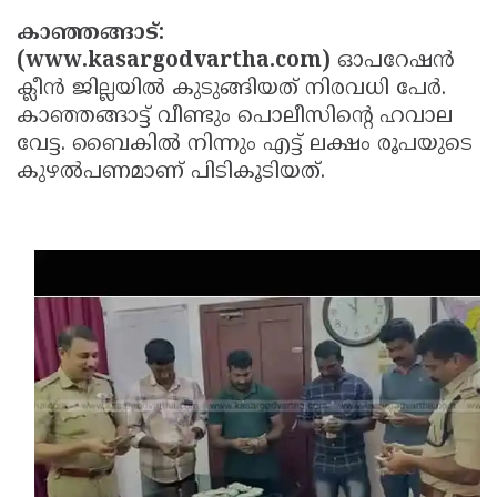
Election
Maha
കാഞ്ഞങ്ങാട്:
Shivarathri
International
(www.kasargodvartha.com)
ഓപറേഷന്‍
ക്ലീന്‍ ജില്ലയില്‍ കുടുങ്ങിയത് നിരവധി പേര്‍.
Women's
Anti-
കാഞ്ഞങ്ങാട്ട് വീണ്ടും പൊലീസിന്റെ ഹവാല
Day
Drug
Attukal
വേട്ട. ബൈകില്‍ നിന്നും എട്ട് ലക്ഷം രൂപയുടെ
Campaign
Pongala
Holi
കുഴല്‍പണമാണ് പിടികൂടിയത്.
2025
2025
IPL
2025
Eid
Al-
Waqf
Fitr
Bill
Vishu
2025
Controversy
Festival
Good
2025
Friday
Easter
Observance
Sunday
By-
2025
2025
Election
Bihar