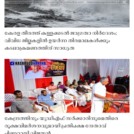
കേരള തീരത്ത് കള്ളക്കടൽ ജാഗ്രതാ നിർദേശം;
വിവിധ ജില്ലകളിൽ ഉയർന്ന തിരമാലകൾക്കും
കടലാക്രമണത്തിന് സാധ്യത
കേന്ദ്രത്തിനും യുഡിഎഫ് സർക്കാരിനുമെതിരെ
രൂക്ഷവിമർശനവുമായി പ്രതിപക്ഷ നേതാവ്
പിണറായി വിജയൻ