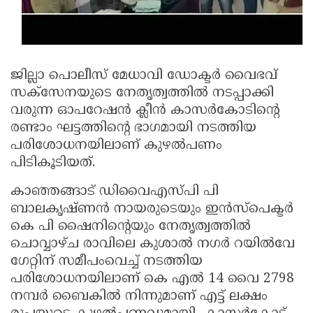
Updates
Assembly
Kerala
Polls
Local
Look
Body
Back
ജില്ലാ പൊലീസ് മേധാവി ഡോക്ടര്‍ വൈഭവ്
Election
സക്‌സേനയുടെ നേതൃത്വത്തില്‍ നടപ്പാക്കി
2025
വരുന്ന ഓപറേഷന്‍ ക്ലീന്‍ കാസര്‍കോടിന്റെ
രണ്ടാം ഘട്ടത്തിന്റെ ഭാഗമായി നടത്തിയ
പരിശോധനയിലാണ് കുഴല്‍പണം
പിടികൂടിയത്.
കാഞ്ഞങ്ങാട് ഡിവൈഎസ്പി പി
ബാലകൃഷ്ണന്‍ നായരുടെയും ഇന്‍സ്‌പെക്ടര്‍
കെ പി ഷൈനിന്റെയും നേതൃത്വത്തില്‍
ചൊവ്വാഴ്ച രാവിലെ കുശാല്‍ നഗര്‍ റയില്‍വേ
ഗേറ്റിന് സമീപംവെച്ച് നടത്തിയ
പരിശോധനയിലാണ് കെ എല്‍ 14 വൈ 2798
നമ്പര്‍ ബൈകില്‍ നിന്നുമാണ് എട്ട് ലക്ഷം