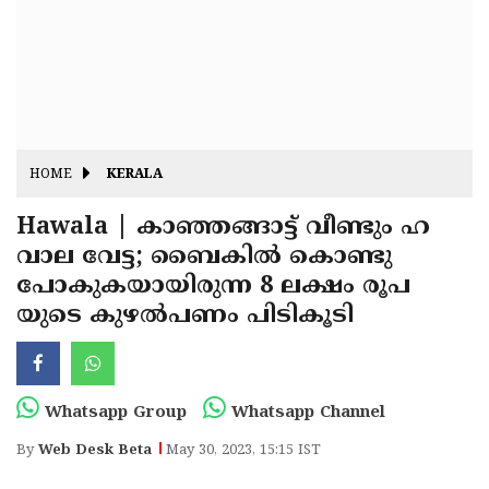
Fitr
May
Day
Eid
Al
Independence
Ad'ha
Day
Onam
HOME
KERALA
J&K
State
Hawala | കാഞ്ഞങ്ങാട്ട് വീണ്ടും ഹ
Haryana
വാല വേട്ട; ബൈകില്‍ കൊണ്ടു
Assembly
State
Diwali
പോകുകയായിരുന്ന 8 ലക്ഷം രൂപ
Elections
Assembly
Christmas
യുടെ കുഴല്‍പണം പിടികൂടി
Elections
New-
Year
Republic
Whatsapp Group
Whatsapp Channel
Day
Budget
By
Web Desk Beta
May 30, 2023, 15:15 IST
Delhi