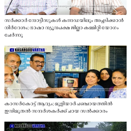
സർക്കാർ നോട്ടീസുകൾ കന്നഡയിലും അച്ചടിക്കാൻ
നിർദേശം; ഭാഷാ ന്യൂനപക്ഷ ജില്ലാ കമ്മിറ്റി യോഗം
ചേർന്നു
കാസർകോട്ട് ആദ്യം; മുളിയാർ പഞ്ചായത്തിൽ
ഇനിമുതൽ സന്ദർശകർക്ക് ചായ സൽക്കാരം