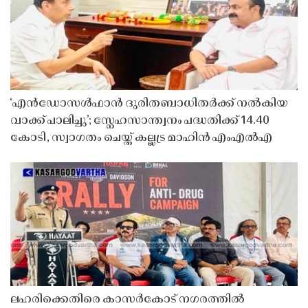
‘എൻഡോസൾഫാൻ ദുരിതബാധിതർക്ക് നൽകിയ
വാക്ക് പാലിച്ചു’; സ്നേഹസാന്ത്വനം പദ്ധതിക്ക് 14.40
കോടി, സ്വാഗതം ചെയ്ത് കല്ലട്ര മാഹിൻ എംഎൽഎ
ലഹരിക്കെതിരെ കാസർകോട് നഗരത്തിൽ