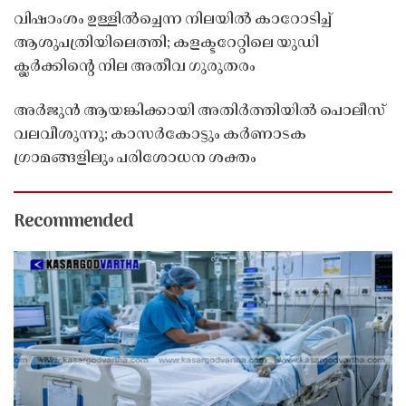
വിഷാംശം ഉള്ളിൽച്ചെന്ന നിലയിൽ കാറോടിച്ച്
ആശുപത്രിയിലെത്തി; കളക്ടറേറ്റിലെ യുഡി
ക്ലർക്കിൻ്റെ നില അതീവ ഗുരുതരം
അർജുൻ ആയങ്കിക്കായി അതിർത്തിയിൽ പൊലീസ്
വലവീശുന്നു; കാസർകോട്ടും കർണാടക
ഗ്രാമങ്ങളിലും പരിശോധന ശക്തം
Recommended