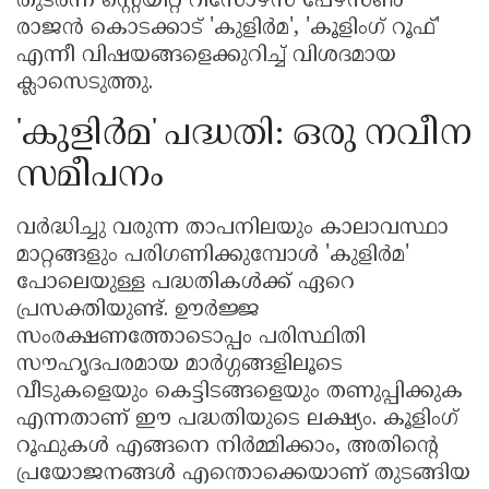
തുടർന്ന് സ്റ്റെയിറ്റ് റിസോഴ്സ് പേഴ്സൺ
രാജൻ കൊടക്കാട് 'കുളിർമ', 'കൂളിംഗ് റൂഫ്'
എന്നീ വിഷയങ്ങളെക്കുറിച്ച് വിശദമായ
ക്ലാസെടുത്തു.
'കുളിർമ' പദ്ധതി: ഒരു നവീന
സമീപനം
വർദ്ധിച്ചു വരുന്ന താപനിലയും കാലാവസ്ഥാ
മാറ്റങ്ങളും പരിഗണിക്കുമ്പോൾ 'കുളിർമ'
പോലെയുള്ള പദ്ധതികൾക്ക് ഏറെ
പ്രസക്തിയുണ്ട്. ഊർജ്ജ
സംരക്ഷണത്തോടൊപ്പം പരിസ്ഥിതി
സൗഹൃദപരമായ മാർഗ്ഗങ്ങളിലൂടെ
വീടുകളെയും കെട്ടിടങ്ങളെയും തണുപ്പിക്കുക
എന്നതാണ് ഈ പദ്ധതിയുടെ ലക്ഷ്യം. കൂളിംഗ്
റൂഫുകൾ എങ്ങനെ നിർമ്മിക്കാം, അതിൻ്റെ
പ്രയോജനങ്ങൾ എന്തൊക്കെയാണ് തുടങ്ങിയ