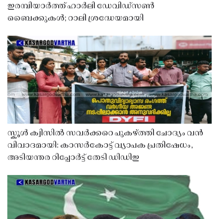
ഇരമ്പിയാർത്ത് ഹാർലി ഡേവിഡ്‌സൺ
ബൈക്കുകൾ; റാലി ശ്രദ്ധേയമായി
സ്കൂൾ ക്വിസിൽ സവർക്കറെ പുകഴ്ത്തി ചോദ്യം വൻ
വിവാദമായി: കാസർകോട്ട് വ്യാപക പ്രതിഷേധം,
അടിയന്തര റിപ്പോർട്ട് തേടി ഡിഡിഇ