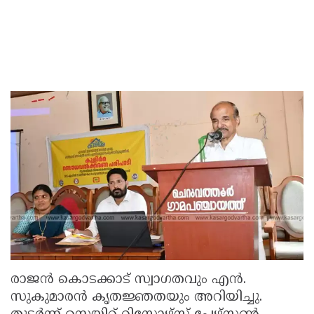
രാജൻ കൊടക്കാട് സ്വാഗതവും എൻ.
സുകുമാരൻ കൃതജ്ഞതയും അറിയിച്ചു.