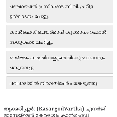
പഞ്ചായത്ത് പ്രസിഡണ്ട് സി.വി. പ്രമീള
Updates
Assembly
Kerala
ഉദ്ഘാടനം ചെയ്തു.
Polls
Local
Look
Body
Back
കാൻഫെഡ് ചെയർമാൻ കൂക്കാനം റഹ്മാൻ
Election
2025
അധ്യക്ഷത വഹിച്ചു.
ഊർജ്ജം കരുതിവയ്ക്കേണ്ടതിൻ്റെ പ്രാധാന്യം
പങ്കുവെച്ചു.
പരിപാടിയിൽ നിരവധിപേർ പങ്കെടുത്തു.
തൃക്കരിപ്പൂർ: (KasargodVartha)
എനർജി
മാനേജ്മെൻ്റ് കേരളയും കാൻഫെഡ്