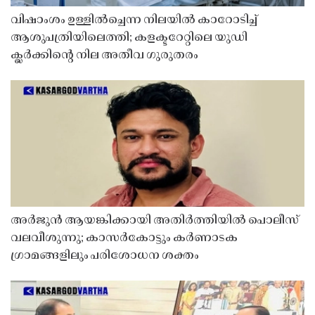
വിഷാംശം ഉള്ളിൽച്ചെന്ന നിലയിൽ കാറോടിച്ച്
ആശുപത്രിയിലെത്തി; കളക്ടറേറ്റിലെ യുഡി
ക്ലർക്കിൻ്റെ നില അതീവ ഗുരുതരം
അർജുൻ ആയങ്കിക്കായി അതിർത്തിയിൽ പൊലീസ്
വലവീശുന്നു; കാസർകോട്ടും കർണാടക
ഗ്രാമങ്ങളിലും പരിശോധന ശക്തം