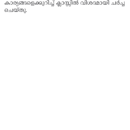
കാര്യങ്ങളെക്കുറിച്ച് ക്ലാസ്സിൽ വിശദമായി ചർച്ച
ചെയ്തു.