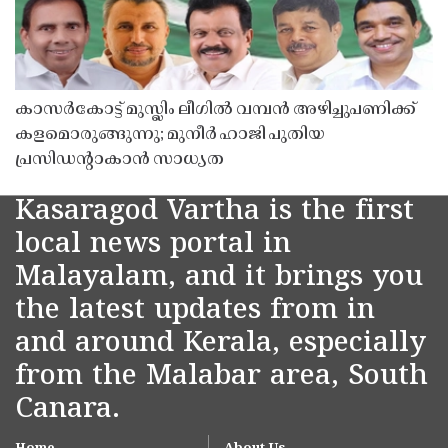
കാസർകോട്ട് മുസ്ലിം ലീഗിൽ വമ്പൻ അഴിച്ചുപണിക്ക്
കളമൊരുങ്ങുന്നു; മുനീർ ഹാജി പുതിയ
പ്രസിഡൻ്റാകാൻ സാധ്യത
Kasaragod Vartha is the first
local news portal in
Malayalam, and it brings you
the latest updates from in
and around Kerala, especially
from the Malabar area, South
Canara.