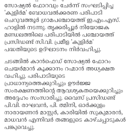
സോഷ്യൽ ഫോറവും ചേർന്ന് സംഘടിപ്പിച്ച
'കുളിർമ' ബോധവൽക്കരണ പരിപാടി
ചെറുവത്തൂർ ഗ്രാമപഞ്ചായത്ത് ഇ.എം.എസ്.
ഹാളിൽ നടന്നു. തൃക്കരിപ്പൂർ നിയോജക
മണ്ഡലത്തിലെ പരിപാടിയിൽ പഞ്ചായത്ത്
പ്രസിഡണ്ട് സി.വി. പ്രമീള 'കുളിർമ'
പദ്ധതിയുടെ ഉദ്ഘാടനം നിർവഹിച്ചു.
ചടങ്ങിൽ കാൻഫെഡ് സോഷ്യൽ ഫോറം
ചെയർമാൻ കൂക്കാനം റഹ്മാൻ അധ്യക്ഷത
വഹിച്ചു. പരിപാടിയുടെ
പ്രാധാന്യത്തെക്കുറിച്ചും ഊർജ്ജ
സംരക്ഷണത്തിൻ്റെ ആവശ്യകതയെക്കുറിച്ചും
അദ്ദേഹം സംസാരിച്ചു. വൈസ് പ്രസിഡണ്ട്
പി.വി. രാഘവൻ, പി. ത്മിനി, ഓർക്കുളം
നാരായണൻ മാസ്റ്റർ, കാരിയിൽ സുകുമാരൻ,
മാധവൻ എന്നിവർ തങ്ങളുടെ കാഴ്ചപ്പാടുകൾ
പങ്കുവെച്ചു.