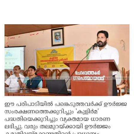
ഈ പരിപാടിയിൽ പങ്കെടുത്തവർക്ക് ഊർജ്ജ
സംരക്ഷണത്തെക്കുറിച്ചും 'കുളിർമ'
പദ്ധതിയെക്കുറിച്ചും വ്യക്തമായ ധാരണ
ലഭിച്ചു. വരും തലമുറയ്ക്കായി ഊർജ്ജം