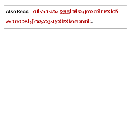
Also Read -
വിഷാംശം ഉള്ളിൽച്ചെന്ന നിലയിൽ
കാറോടിച്ച് ആശുപത്രിയിലെത്തി;
കളക്ടറേറ്റിലെ യുഡി ക്ലർക്കിൻ്റെ നില അതീവ
ഗുരുതരം