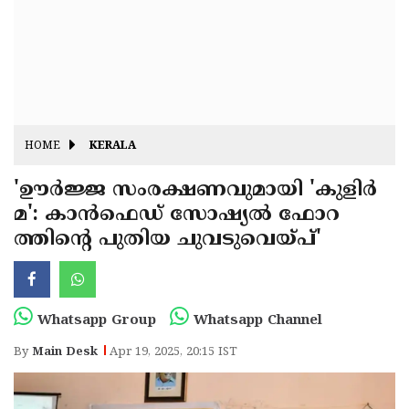
Fitr
May
Day
Eid
Al
Independence
Ad'ha
Day
Onam
HOME
KERALA
J&K
State
'ഊർജ്ജ സംരക്ഷണവുമായി 'കുളിർ
Haryana
മ': കാൻഫെഡ് സോഷ്യൽ ഫോറ
Assembly
State
Diwali
ത്തിൻ്റെ പുതിയ ചുവടുവെയ്പ്'
Elections
Assembly
Christmas
Elections
New-
Year
Republic
Whatsapp Group
Whatsapp Channel
Day
Budget
By
Main Desk
Apr 19, 2025, 20:15 IST
Delhi