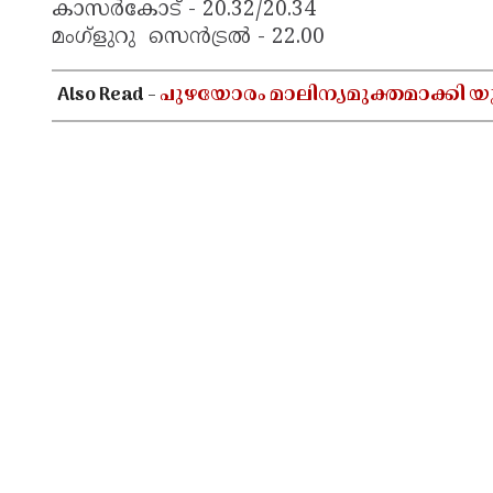
കാസർകോട് - 20.32/20.34
മംഗ്ളുറു സെൻട്രൽ - 22.00
Also Read -
പുഴയോരം മാലിന്യമുക്തമാക്കി യു