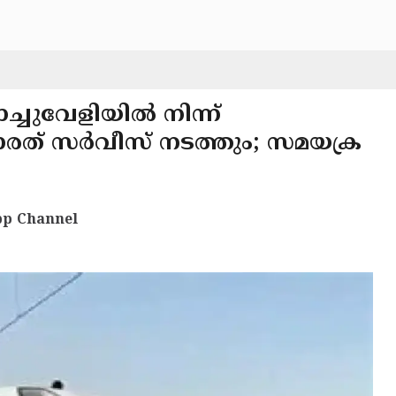
്ചുവേളിയിൽ നിന്ന്
േ ഭാരത് സർവീസ് നടത്തും; സമയക്ര
p Channel