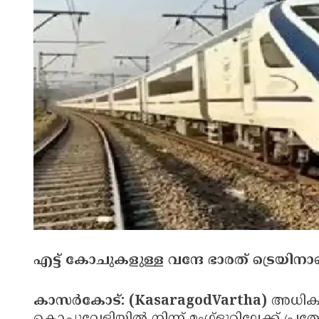
എട്ട് കോചുകളുള്ള വന്ദേ ഭാരത് ട്രെയിനാ
കാസർകോട്: (KasaragodVartha)
അധിക ത