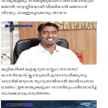
ഡാമുകളിലും നദികളിലുമായി 5,000 കോടിയുടെ
മണൽ; ശാസ്ത്രീയമായി നീക്കിയാൽ ഖജനാവ്
നിറയും, വെള്ളപ്പൊക്കവും തടയാം
കുട്ടികൾക്ക് കളക്ടറുടെ സ്നേഹ സന്ദേശം!
കാസർകോട്ട് ക്ലാസുകൾ പുനരാരംഭിക്കുന്നു;
‘ഓറൻജ് ജാഗ്രത തുടരുന്നതിനാൽ അതീവ ശ്രദ്ധ
വേണം’; ഇഴ ജന്തുക്കളുടെ സാന്നിധ്യം പരിശോധിച്ച്
സുരക്ഷ ഉറപ്പുവരുത്തണം