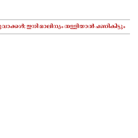
വാക്കൾ; ഇനി മാലിന്യം തള്ളിയാൽ പണികിട്ടും