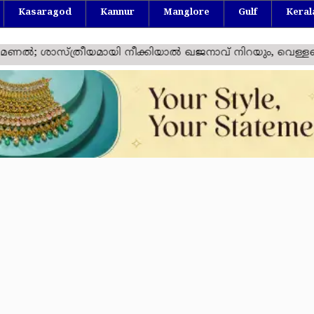
Kasaragod
Kannur
Manglore
Gulf
Keral