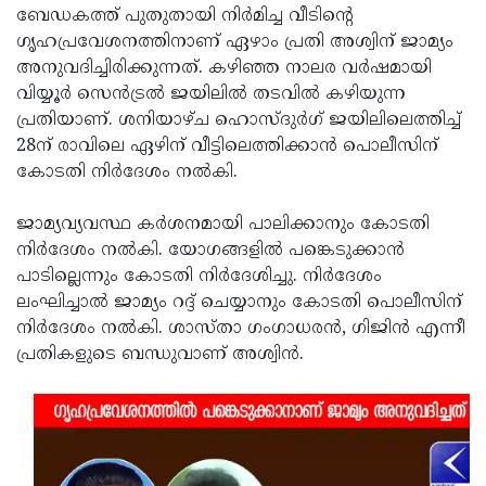
ബേഡകത്ത് പുതുതായി നിര്‍മിച്ച വീടിന്റെ
Updates
Assembly
Kerala
ഗൃഹപ്രവേശനത്തിനാണ് ഏഴാം പ്രതി അശ്വിന് ജാമ്യം
Polls
അനുവദിച്ചിരിക്കുന്നത്. കഴിഞ്ഞ നാലര വര്‍ഷമായി
Local
Look
വിയ്യൂര്‍ സെന്‍ട്രല്‍ ജയിലില്‍ തടവില്‍ കഴിയുന്ന
Body
Back
പ്രതിയാണ്. ശനിയാഴ്ച ഹൊസ്ദുര്‍ഗ് ജയിലിലെത്തിച്ച്
Election
2025
28ന് രാവിലെ ഏഴിന് വീട്ടിലെത്തിക്കാന്‍ പൊലീസിന്
കോടതി നിര്‍ദേശം നല്‍കി.
ജാമ്യവ്യവസ്ഥ കര്‍ശനമായി പാലിക്കാനും കോടതി
നിര്‍ദേശം നല്‍കി. യോഗങ്ങളില്‍ പങ്കെടുക്കാന്‍
പാടില്ലെന്നും കോടതി നിര്‍ദേശിച്ചു. നിര്‍ദേശം
ലംഘിച്ചാല്‍ ജാമ്യം റദ്ദ് ചെയ്യാനും കോടതി പൊലീസിന്
നിര്‍ദേശം നല്‍കി. ശാസ്താ ഗംഗാധരന്‍, ഗിജിന്‍ എന്നീ
പ്രതികളുടെ ബന്ധുവാണ് അശ്വിന്‍.