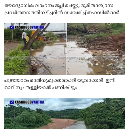
ഔദ്യോഗിക വാഹനം ജപ്തി ചെയ്തു; ദുരിതാശ്വാസ
പ്രവർത്തനത്തിന് ടിപ്പറിൽ സഞ്ചരിച്ച് തഹസിൽദാർ
പുഴയോരം മാലിന്യമുക്തമാക്കി യുവാക്കൾ; ഇനി
മാലിന്യം തള്ളിയാൽ പണികിട്ടും