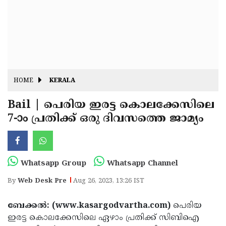
Fitr
May
Day
Eid
Al
Independence
Ad'ha
Day
Onam
HOME
KERALA
J&K
State
Bail | പെരിയ ഇരട്ട കൊലക്കേസിലെ
Haryana
7-ാം പ്രതിക്ക് ഒരു ദിവസത്തെ ജാമ്യം
Assembly
State
Diwali
Elections
Assembly
Christmas
Elections
New-
Whatsapp Group
Whatsapp Channel
Year
Republic
By
Web Desk Pre
Aug 26, 2023, 13:26 IST
Day
Budget
ബേക്കല്‍: (www.kasargodvartha.com)
പെരിയ
Delhi
ഇരട്ട കൊലക്കേസിലെ ഏഴാം പ്രതിക്ക് സിബിഐ