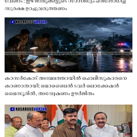
വേണം’; ഇഴ ജന്തുക്കളുടെ സാന്നിധ്യം പരിശോധിച്ച്
സുരക്ഷ ഉറപ്പുവരുത്തണം
കാസർകോട് അമ്പലത്തറയിൽ പൊലീസുകാരനെ
കാണാതായി; മൊബൈൽ ടവർ ലൊക്കേഷൻ
മൈസൂരിൽ, അന്വേഷണം ഊർജിതം