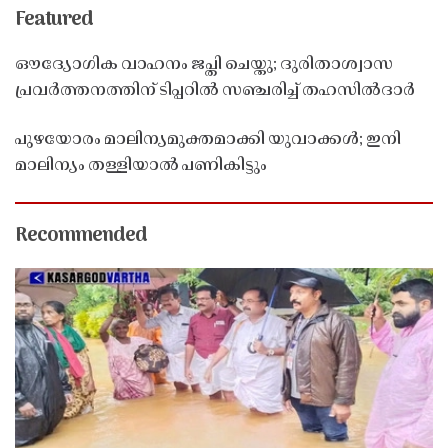
Featured
ഔദ്യോഗിക വാഹനം ജപ്തി ചെയ്തു; ദുരിതാശ്വാസ
പ്രവർത്തനത്തിന് ടിപ്പറിൽ സഞ്ചരിച്ച് തഹസിൽദാർ
പുഴയോരം മാലിന്യമുക്തമാക്കി യുവാക്കൾ; ഇനി
മാലിന്യം തള്ളിയാൽ പണികിട്ടും
Recommended