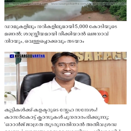
ഡാമുകളിലും നദികളിലുമായി 5,000 കോടിയുടെ
മണൽ; ശാസ്ത്രീയമായി നീക്കിയാൽ ഖജനാവ്
നിറയും, വെള്ളപ്പൊക്കവും തടയാം
കുട്ടികൾക്ക് കളക്ടറുടെ സ്നേഹ സന്ദേശം!
കാസർകോട്ട് ക്ലാസുകൾ പുനരാരംഭിക്കുന്നു;
‘ഓറൻജ് ജാഗ്രത തുടരുന്നതിനാൽ അതീവ ശ്രദ്ധ