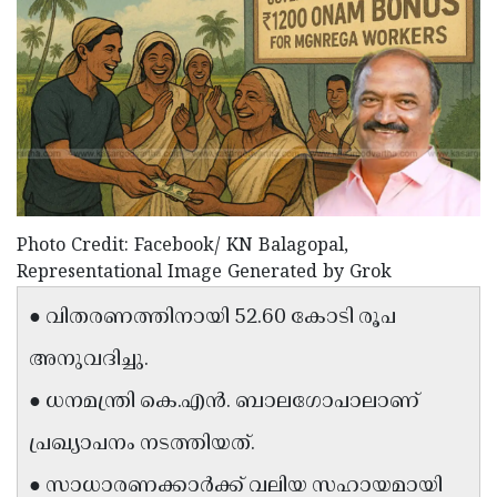
Election
Maha
Shivarathri
International
Women's
Anti-
Day
Drug
Attukal
Campaign
Pongala
Holi
2025
2025
IPL
Photo Credit: Facebook/ KN Balagopal,
2025
Eid
Representational Image Generated by Grok
Al-
Waqf
● വിതരണത്തിനായി 52.60 കോടി രൂപ
Fitr
Bill
Vishu
അനുവദിച്ചു.
2025
Controversy
Festival
Good
● ധനമന്ത്രി കെ.എൻ. ബാലഗോപാലാണ്
2025
Friday
Easter
പ്രഖ്യാപനം നടത്തിയത്.
Observance
Sunday
By-
● സാധാരണക്കാർക്ക് വലിയ സഹായമായി
2025
2025
Election
Bihar