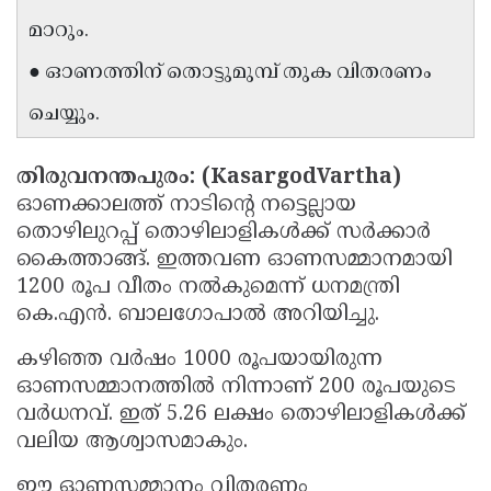
മാറും.
Updates
Assembly
Kerala
Polls
● ഓണത്തിന് തൊട്ടുമുമ്പ് തുക വിതരണം
Local
Look
Body
Back
ചെയ്യും.
Election
2025
തിരുവനന്തപുരം: (KasargodVartha)
ഓണക്കാലത്ത് നാടിന്റെ നട്ടെല്ലായ
തൊഴിലുറപ്പ് തൊഴിലാളികൾക്ക് സർക്കാർ
കൈത്താങ്ങ്. ഇത്തവണ ഓണസമ്മാനമായി
1200 രൂപ വീതം നൽകുമെന്ന് ധനമന്ത്രി
കെ.എൻ. ബാലഗോപാൽ അറിയിച്ചു.
കഴിഞ്ഞ വർഷം 1000 രൂപയായിരുന്ന
ഓണസമ്മാനത്തിൽ നിന്നാണ് 200 രൂപയുടെ
വർധനവ്. ഇത് 5.26 ലക്ഷം തൊഴിലാളികൾക്ക്
വലിയ ആശ്വാസമാകും.
ഈ ഓണസമ്മാനം വിതരണം