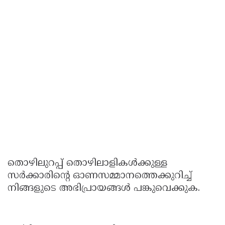
തൊഴിലുറപ്പ് തൊഴിലാളികൾക്കുള്ള
സർക്കാരിന്റെ ഓണസമ്മാനത്തെക്കുറിച്ച്
നിങ്ങളുടെ അഭിപ്രായങ്ങൾ പങ്കുവെക്കുക.