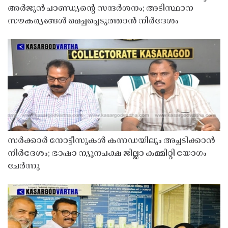
അർജുൻ പാണ്ഡ്യൻ്റെ സന്ദർശനം; അടിസ്ഥാന
സൗകര്യങ്ങൾ മെച്ചപ്പെടുത്താൻ നിർദേശം
സർക്കാർ നോട്ടീസുകൾ കന്നഡയിലും അച്ചടിക്കാൻ
നിർദേശം; ഭാഷാ ന്യൂനപക്ഷ ജില്ലാ കമ്മിറ്റി യോഗം
ചേർന്നു