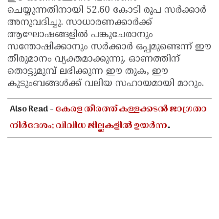
ചെയ്യുന്നതിനായി 52.60 കോടി രൂപ സർക്കാർ
അനുവദിച്ചു. സാധാരണക്കാർക്ക്
ആഘോഷങ്ങളിൽ പങ്കുചേരാനും
സന്തോഷിക്കാനും സർക്കാർ ഒപ്പമുണ്ടെന്ന് ഈ
തീരുമാനം വ്യക്തമാക്കുന്നു. ഓണത്തിന്
തൊട്ടുമുമ്പ് ലഭിക്കുന്ന ഈ തുക, ഈ
കുടുംബങ്ങൾക്ക് വലിയ സഹായമായി മാറും.
Also Read -
കേരള തീരത്ത് കള്ളക്കടൽ ജാഗ്രതാ
നിർദേശം; വിവിധ ജില്ലകളിൽ ഉയർന്ന
തിരമാലകൾക്കും കടലാക്രമണത്തിന്
സാധ്യത