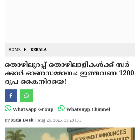
Fitr
May
Day
Eid
Al
Independence
Ad'ha
Day
Onam
HOME
KERALA
J&K
State
തൊഴിലുറപ്പ് തൊഴിലാളികൾക്ക് സർ
Haryana
ക്കാർ ഓണസമ്മാനം: ഇത്തവണ 1200
Assembly
State
Diwali
രൂപ കൈനിറയെ!
Elections
Assembly
Christmas
Elections
New-
Year
Republic
Whatsapp Group
Whatsapp Channel
Day
Budget
By
Main Desk
Aug 26, 2025, 13:20 IST
Delhi