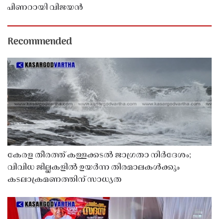
പിണറായി വിജയൻ
Recommended
കേരള തീരത്ത് കള്ളക്കടൽ ജാഗ്രതാ നിർദേശം;
വിവിധ ജില്ലകളിൽ ഉയർന്ന തിരമാലകൾക്കും
കടലാക്രമണത്തിന് സാധ്യത