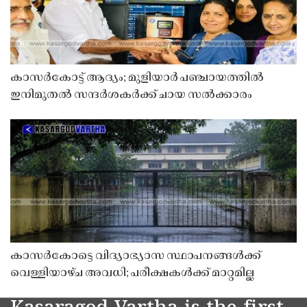
കാസർകോട്ട് ആദ്യം; മുളിയാർ പഞ്ചായത്തിൽ
ഇനിമുതൽ സന്ദർശകർക്ക് ചായ സൽക്കാരം
കാസർകോട്ടെ വിദ്യാഭ്യാസ സ്ഥാപനങ്ങൾക്ക്
വെള്ളിയാഴ്ച അവധി; പരീക്ഷകൾക്ക് മാറ്റമില്ല