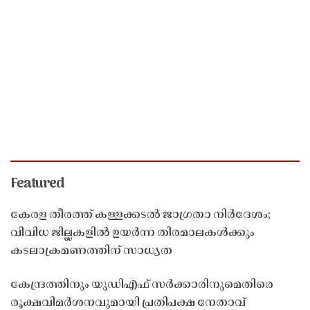
Featured
കേരള തീരത്ത് കള്ളക്കടൽ ജാഗ്രതാ നിർദേശം;
വിവിധ ജില്ലകളിൽ ഉയർന്ന തിരമാലകൾക്കും
കടലാക്രമണത്തിന് സാധ്യത
കേന്ദ്രത്തിനും യുഡിഎഫ് സർക്കാരിനുമെതിരെ
രൂക്ഷവിമർശനവുമായി പ്രതിപക്ഷ നേതാവ്