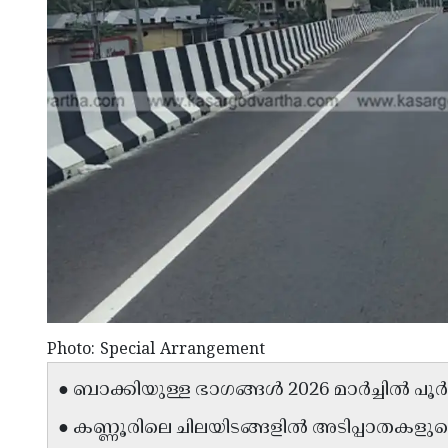
Photo: Special Arrangement
● ബാക്കിയുള്ള ഭാഗങ്ങൾ 2026 മാർച്ചിൽ പൂർത
● കണ്ണൂരിലെ ചിലയിടങ്ങളിൽ അടിപ്പാതകളുട