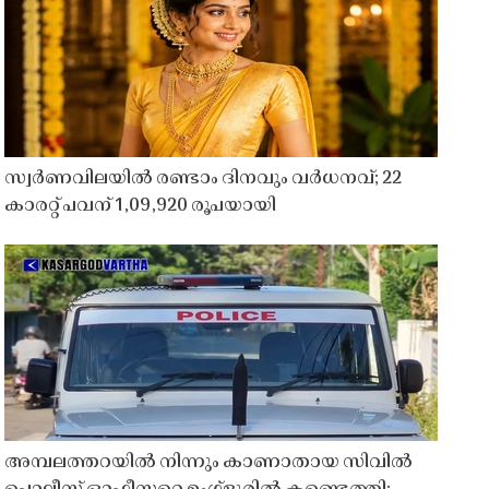
സ്വർണവിലയിൽ രണ്ടാം ദിനവും വർധനവ്; 22
കാരറ്റ് പവന് 1,09,920 രൂപയായി
അമ്പലത്തറയിൽ നിന്നും കാണാതായ സിവിൽ