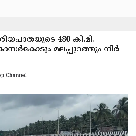
ീയപാതയുടെ 480 കി.മീ.
ാസർകോടും മലപ്പുറത്തും നിർ
p Channel