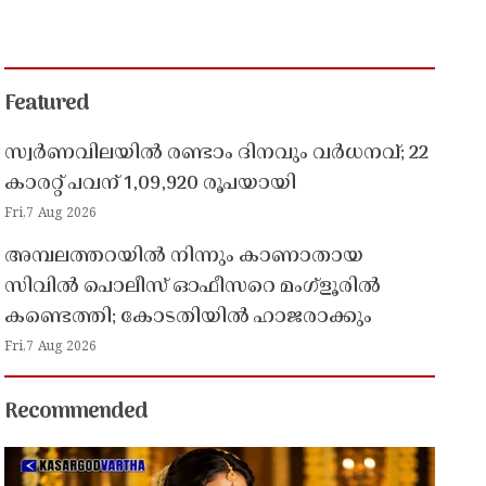
Featured
സ്വർണവിലയിൽ രണ്ടാം ദിനവും വർധനവ്; 22
കാരറ്റ് പവന് 1,09,920 രൂപയായി
Fri,7 Aug 2026
അമ്പലത്തറയിൽ നിന്നും കാണാതായ
സിവിൽ പൊലീസ് ഓഫീസറെ മംഗ്ളൂരിൽ
കണ്ടെത്തി; കോടതിയിൽ ഹാജരാക്കും
Fri,7 Aug 2026
Recommended