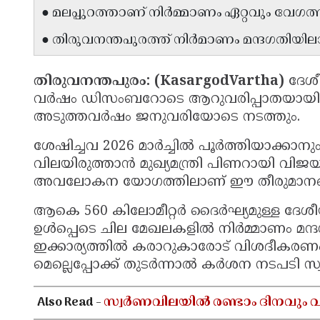
● മലപ്പുറത്താണ് നിർമ്മാണം ഏറ്റവും വേഗത്
● തിരുവനന്തപുരത്ത് നിർമാണം മന്ദഗതിയില
തിരുവനന്തപുരം: (KasargodVartha)
ദേശ
വർഷം ഡിസംബറോടെ ആറുവരിപ്പാതയായി പ
അടുത്തവർഷം ജനുവരിയോടെ നടത്തും.
ശേഷിച്ചവ 2026 മാർച്ചിൽ പൂർത്തിയാക്കാനും
വിലയിരുത്താൻ മുഖ്യമന്ത്രി പിണറായി വിജ
അവലോകന യോഗത്തിലാണ് ഈ തീരുമാനങ്
ആകെ 560 കിലോമീറ്റർ ദൈർഘ്യമുള്ള ദേശ
ഉൾപ്പെടെ ചില മേഖലകളിൽ നിർമ്മാണം മന്
ഇക്കാര്യത്തിൽ കരാറുകാരോട് വിശദീകരണം ചോ
മെല്ലെപ്പോക്ക് തുടർന്നാൽ കർശന നടപടി സ്
Also Read -
സ്വർണവിലയിൽ രണ്ടാം ദിനവും വർധ