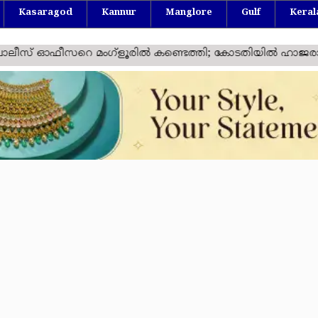
Kasaragod
Kannur
Manglore
Gulf
Keral