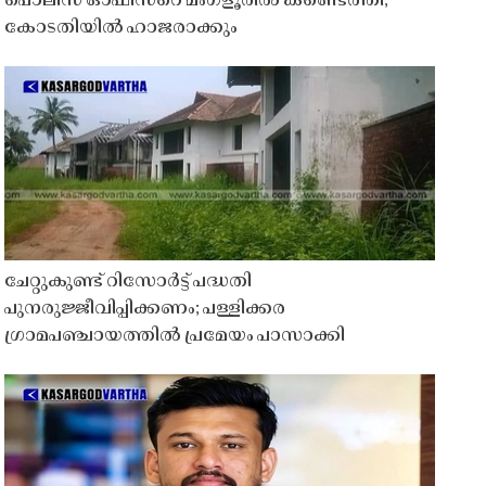
പൊലീസ് ഓഫീസറെ മംഗ്ളൂരിൽ കണ്ടെത്തി;
കോടതിയിൽ ഹാജരാക്കും
ചേറ്റുകുണ്ട് റിസോർട്ട് പദ്ധതി
പുനരുജ്ജീവിപ്പിക്കണം; പള്ളിക്കര
ഗ്രാമപഞ്ചായത്തിൽ പ്രമേയം പാസാക്കി