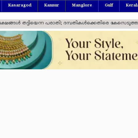
Kasaragod
Kannur
Manglore
Gulf
Keral