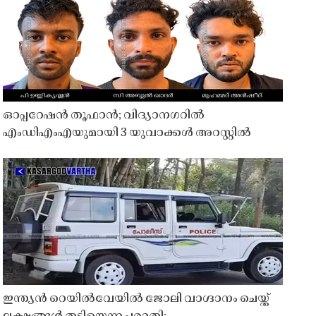
ഓപ്പറേഷൻ തൂഫാൻ; വിദ്യാനഗറിൽ
എംഡിഎംഎയുമായി 3 യുവാക്കൾ അറസ്റ്റിൽ
ഇന്ത്യൻ റെയിൽവേയിൽ ജോലി വാഗ്ദാനം ചെയ്ത്