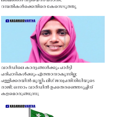
ലക്ഷങ്ങൾ തട്ടിയെന്ന പരാതി;
ദമ്പതികൾക്കെതിരെ കേസെടുത്തു
വാർഡിലെ കാര്യങ്ങൾക്കും പാർട്ടി
പരിപാടികൾക്കും എത്താനാകുന്നില്ല;
പള്ളിക്കരയിൽ മുസ്ലിം ലീഗ് ജനപ്രതിനിധിയുടെ
രാജി; ഒന്നാം വാർഡിൽ ഉപതെരഞ്ഞെടുപ്പിന്
കളമൊരുങ്ങുന്നു