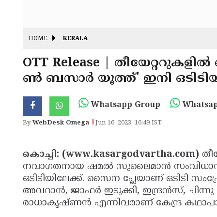
HOME
KERALA
OTT Release | തീയേറ്ററുകളില്‍
ണ്‍ ബസാര്‍ യൂത്ത്' ഇനി ഒടിടിയ
Whatsapp Group
Whatsap
By
WebDesk Omega
Jun 16, 2023, 16:49 IST
കൊച്ചി: (www.kasargodvartha.com)
തീയ
നവാഗതനായ ഷമല്‍ സുലൈമാന്‍ സംവിധാനം 
ഒടിടിയിലേക്ക്. സൈന പ്ലേയാണ് ഒടിടി സംപ്
അവറാന്‍, ജാഫര്‍ ഇടുക്കി, ഇന്ദ്രന്‍സ്, ചിന്
രാധാകൃഷ്ണന്‍ എന്നിവരാണ് കേന്ദ്ര കഥാപാത്