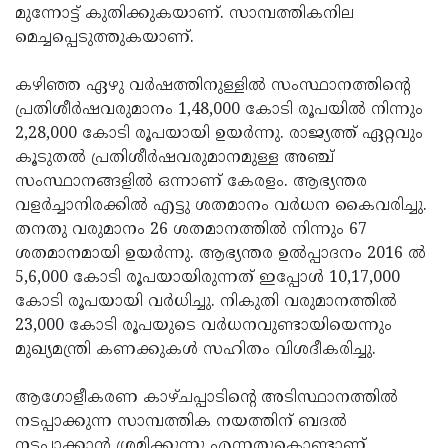
മുന്നോട്ട് കുതിക്കുകയാണ്. സാമ്പത്തികനില
മെച്ചപ്പെടുത്തുകയാണ്.
കഴിഞ്ഞ ഏഴു വർഷത്തിനുള്ളിൽ സംസ്ഥാനത്തിന്റെ
പ്രതിശീർഷവരുമാനം 1,48,000 കോടി രൂപയിൽ നിന്നും
2,28,000 കോടി രൂപയായി ഉയർന്നു. രാജ്യത്ത് ഏറ്റവും
കൂടുതൽ പ്രതിശീർഷവരുമാനമുള്ള അഞ്ച്
സംസ്ഥാനങ്ങളിൽ ഒന്നാണ് കേരളം. ആഭ്യന്തര
വളർച്ചാനിരക്കിൽ എട്ടു ശതമാനം വർധന കൈവരിച്ചു.
തനതു വരുമാനം 26 ശതമാനത്തിൽ നിന്നും 67
ശതമാനമായി ഉയർന്നു. ആഭ്യന്തര ഉൽപ്പാദനം 2016 ൽ
5,6,000 കോടി രൂപയായിരുന്നത് ഇപ്പോൾ 10,17,000
കോടി രൂപയായി വർധിച്ചു. നികുതി വരുമാനത്തിൽ
23,000 കോടി രൂപയുടെ വർധനവുണ്ടായിയെന്നും
മുഖ്യമന്ത്രി കണക്കുകൾ സഹിതം വിശദീകരിച്ചു.
ആഗോളീകരണ കാഴ്ചപ്പാടിന്റെ അടിസ്ഥാനത്തിൽ
നടപ്പാക്കുന്ന സാമ്പത്തിക നയത്തിന് ബദൽ
നടപ്പാക്കാൻ ശ്രമിക്കുന്നു എന്നതുകൊണ്ടാണ്