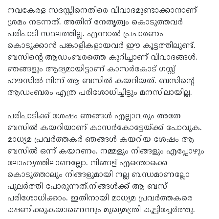
നവകേരള സദസ്സിനെതിരെ വിവാദമുണ്ടാക്കാനാണ്
ശ്രമം നടന്നത്. അതിന് നേതൃത്വം കൊടുത്തവർ
പരിപാടി സ്ഥലത്തില്ല. എന്നാൽ പ്രചാരണം
കൊടുക്കാൻ പങ്കാളികളായവർ ഈ കൂട്ടത്തിലുണ്ട്.
ബസിന്റെ ആഡംബരത്തെ കുറിച്ചാണ് വിവാദങ്ങൾ.
ഞങ്ങളും ആദ്യമായിട്ടാണ് കാസർകോട് ​ഗസ്റ്റ്
ഹൗസിൽ നിന്ന് ആ ബസിൽ കയറിയത്. ബസിന്റെ
ആഡംബരം എത്ര പരിശോധിച്ചിട്ടും മനസിലായില്ല.
പരിപാടിക്ക് ശേഷം ഞങ്ങൾ എല്ലാവരും അതേ
ബസിൽ കയറിയാണ് കാസർകോട്ടേയ്ക്ക് പോവുക.
മാധ്യമ പ്രവർത്തകർ ഞങ്ങൾ കയറിയ ശേഷം ആ
ബസിൽ ഒന്ന് കയറണം. നമ്മളും നിങ്ങളും എപ്പോഴും
ലോഹ്യത്തിലാണല്ലോ. നിങ്ങള് എന്തൊക്കെ
കൊടുത്താലും നിങ്ങളുമായി നല്ല ബന്ധമാണല്ലോ
പുലർത്തി പോരുന്നത്.നിങ്ങൾക്ക് ആ ബസ്
പരിശോധിക്കാം. ഇതിനായി മാധ്യമ പ്രവർത്തകരെ
ക്ഷണിക്കുകയാണെന്നും മുഖ്യമന്ത്രി കൂട്ടിച്ചേർത്തു.