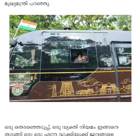
മുഖ്യമന്ത്രി പറഞ്ഞു.
Updates
Assembly
Kerala
Polls
Local
Look
Body
Back
Election
2025
ഒരു തെരഞ്ഞെടുപ്പ്, ഒരു വ്യക്തി നിയമം ഇങ്ങനെ
തുടങ്ങി ഒരു ഒരു എന്ന വാക്കിലേക്ക് ജനങ്ങളെ