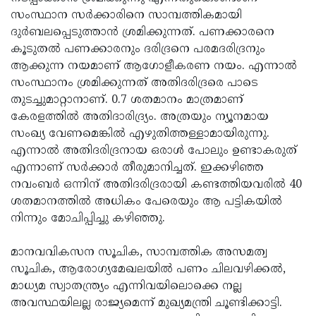
സംസ്ഥാന സർക്കാരിനെ സാമ്പത്തികമായി
ദുർബലപ്പെടുത്താൻ ശ്രമിക്കുന്നത്. പണക്കാരനെ
കൂടുതൽ പണക്കാരനും ദരിദ്രനെ പരമദരിദ്രനും
ആക്കുന്ന നയമാണ് ആഗോളീകരണ നയം. എന്നാൽ
സംസ്ഥാനം ശ്രമിക്കുന്നത് അതിദരിദ്രരെ പാടെ
തുടച്ചുമാറ്റാനാണ്. 0.7 ശതമാനം മാത്രമാണ്
കേരളത്തിൽ അതിദാരിദ്ര്യം. അത്രയും ന്യൂനമായ
സംഖ്യ വേണമെങ്കിൽ എഴുതിത്തള്ളാമായിരുന്നു.
എന്നാൽ അതിദരിദ്രനായ ഒരാൾ പോലും ഉണ്ടാകരുത്
എന്നാണ് സർക്കാർ തീരുമാനിച്ചത്. ഇക്കഴിഞ്ഞ
നവംബർ ഒന്നിന് അതിദരിദ്രരായി കണ്ടത്തിയവരിൽ 40
ശതമാനത്തിൽ അധികം പേരെയും ആ പട്ടികയിൽ
നിന്നും മോചിപ്പിച്ചു കഴിഞ്ഞു.
മാനവവികസന സൂചിക, സാമ്പത്തിക അസമത്വ
സൂചിക, ആരോഗ്യമേഖലയിൽ പണം ചിലവഴിക്കൽ,
മാധ്യമ സ്വാതന്ത്ര്യം എന്നിവയിലൊക്കെ നല്ല
അവസ്ഥയിലല്ല രാജ്യമെന്ന് മുഖ്യമന്ത്രി ചൂണ്ടിക്കാട്ടി.