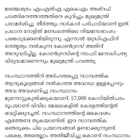
മഞ്ചേശ്വരം എംഎല്‍എ എകെഎം അശ്റഫ്
ചടങ്ങിനെത്താത്തതിനെ കുറിച്ചും മുഖ്യമന്ത്രി
പരാമർശിച്ചു. തീര്‍ത്തും സര്‍കാര്‍ പരിപാടിയാണ് ഇത്.
പ്രധാന റോളില്‍ മണ്ഡലത്തിലെ നിയമസഭാംഗം
പങ്കെടുക്കേണ്ടിയിരുന്നു. എന്നാല്‍ യുഡിഎഫിന്
നേതൃത്വം നല്‍കുന്ന കോണ്‍ഗ്രസ് അതിന്
അനുവദിച്ചില്ല. കോണ്‍ഗ്രസിന്റെ നടപടി ജനാധിപത്യ
വിരുദ്ധമാണെന്നും മുഖ്യമന്ത്രി പറ‍ഞ്ഞു.
സംസ്ഥാനത്തിന് അർഹതപ്പെട്ട സാമ്പത്തിക
ആനുകൂല്യങ്ങൾ നൽകാത്ത അവസ്ഥ ഉള്ളപ്പോഴും
അവ അവഗണിച്ചു സംസ്ഥാനം
മുന്നോട്ടുകുതിക്കുകയാണ്. 57,000 കോടിയിൽപരം
രൂപയാണ് വിവിധ മേഖലകളിൽ കേരളത്തിന്റേത്
വെട്ടിക്കുറച്ചത്. സംസ്ഥാനത്തിന്റെ കൈവശം
എത്തേണ്ട തുകയാണിത്. ഈ സാമ്പത്തിക
ഞെരുക്കം ചില പ്രയാസങ്ങൾ ഉണ്ടാക്കുന്നുണ്ട്.
പക്ഷെ, അതെല്ലാം അതിജീവിച്ചു കൊണ്ട് സംസ്ഥാനം