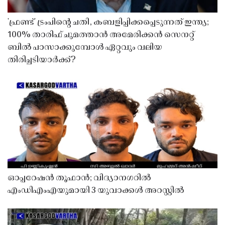
'ഫ്രണ്ട്' ട്രംപിന്റെ ചതി, കബളിപ്പിക്കപ്പെടുന്നത് ഇന്ത്യ;
100% താരിഫ് ചുമത്താൻ അമേരിക്കൻ സെനറ്റ്
ബിൽ പാസാക്കുമ്പോൾ ഏറ്റവും വലിയ
തിരിച്ചടിയാർക്ക്?
ഓപ്പറേഷൻ തൂഫാൻ; വിദ്യാനഗറിൽ
എംഡിഎംഎയുമായി 3 യുവാക്കൾ അറസ്റ്റിൽ