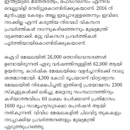
ഇന്ത്യയുടെ മതേതരത്വം, ഫെഡറലിസം എന്നിവ
വെല്ലുവിളി നേരിട്ടുകൊണ്ടിരിക്കുകയാണ്. 2016 ന്
മുൻപുള്ള കേരളം അല്ല ഇപ്പോഴുള്ളതെന്നും ഇവിടെ
നടക്കില്ല എന്ന് കരുതിയ നിരവധി വികസന
പ്രവർത്തികൾ നടന്നുകഴിഞ്ഞെന്നും മുഖ്യമന്ത്രി
വ്യക്തമാക്കി. മറ്റു വികസന പ്രവർത്തികൾ
പൂർത്തിയായികൊണ്ടിരിക്കുകയാണ്.
ഐ.ടി മേഖലയിൽ 26,000 തൊഴിലവസരങ്ങൾ
ഉണ്ടായിരുന്നത് ഏഴു വർഷത്തിനുള്ളിൽ 62,000 ആയി
ഉയർന്നു. കാർഷിക മേഖലയിലെ വളർച്ചാനിരക്ക് നാലു
ശതമാനമായി. 4,300 കോടി രൂപയാണ് വിദ്യാഭ്യാസ
മേഖലയിൽ നിക്ഷേപിച്ചത്; ഇതിന്റെ പ്രയോജനം 2300
സ്കൂളുകൾക്ക് ലഭിച്ചു. മറ്റൊരു സംസ്ഥാനത്തിനും
കഴിയാത്തവിധം 60 ലക്ഷം പേർക്കാണ് പ്രതിമാസം
1600 രൂപ സാമൂഹ്യസുരക്ഷാ പെൻഷൻ ആയി
നൽകുന്നത്. വിവിധ മേഖലകളിൽ ചിലവിട്ട തുകകളും
നടപ്പാക്കിയ പ്രവർത്തനങ്ങളും മുഖ്യമന്ത്രി
എടുത്തുപറഞ്ഞു.