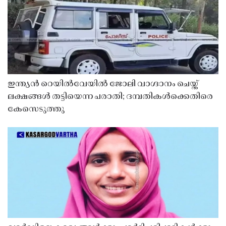
ഇന്ത്യൻ റെയിൽവേയിൽ ജോലി വാഗ്ദാനം ചെയ്ത്
ലക്ഷങ്ങൾ തട്ടിയെന്ന പരാതി; ദമ്പതികൾക്കെതിരെ
കേസെടുത്തു