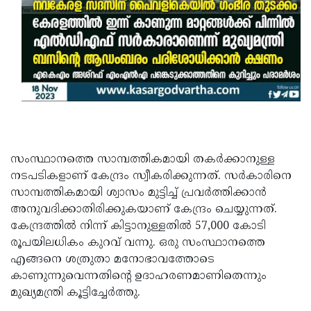
സംസ്ഥാനത്തെ സാമ്പത്തികമായി തകർക്കാനുള്ള
നടപടികളാണ് കേന്ദ്രം സ്വീകരിക്കുന്നത്. സർകാരിനെ
സാമ്പത്തികമായി ശ്വാസം മുട്ടിച്ച് പ്രവർത്തിക്കാൻ
അനുവദിക്കാതിരിക്കുകയാണ് കേന്ദ്രം ചെയ്യുന്നത്.
കേന്ദ്രത്തിൽ നിന്ന് കിട്ടാനുള്ളതിൽ 57,000 കോടി
രൂപയിലധികം കുറവ് വന്നു. ഒരു സംസ്ഥാനത്തെ
എങ്ങനെ ശത്രുതാ മനോഭാവത്തോടെ
കാണുന്നുവെന്നതിന്റെ ഉദാഹരണമാണിതെന്നും
മുഖ്യമന്ത്രി കൂട്ടിച്ചേർത്തു.