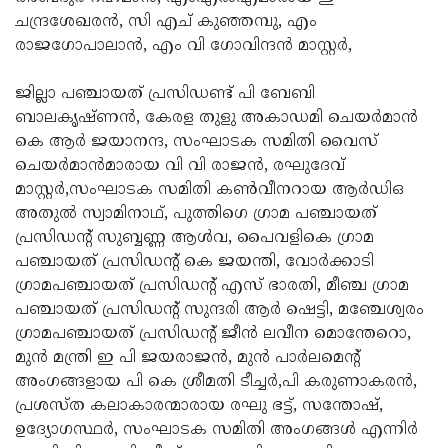
ചന്ദ്രശേഖരന്‍, സി എച് കുഞ്ഞമ്പു, എം
രാജഗോപാലാന്‍, എം വി ഗോവിന്ദന്‍ മാസ്റ്റര്‍,
ജില്ലാ പഞ്ചായത് പ്രസിഡണ്ട് പി ബേബി
ബാലകൃഷ്ണന്‍, കേരള തുളു അകാഡമി ചെയര്‍മാന്‍
കെ ആര്‍ ജയാനന്ദ, സംഘാടക സമിതി വൈസ്
ചെയര്‍മാന്‍മാരായ വി വി രാജന്‍, രഘുദേവ്
മാസ്റ്റര്‍,സംഘാടക സമിതി കണ്‍വീനറായ ആര്‍ഡിഒ
അതുല്‍ സ്വാമിനാഥ്, പുത്തിഗെ ഗ്രാമ പഞ്ചായത്
പ്രസിഡന്റ് സുബ്ബണ്ണ ആള്‍വ, പൈവളികെ ഗ്രാമ
പഞ്ചായത് പ്രസിഡന്റ് കെ ജയന്തി, വോര്‍ക്കാടി
ഗ്രാമപഞ്ചായത് പ്രസിഡന്റ് എസ് ഭാരതി, മീഞ്ച ഗ്രാമ
പഞ്ചായത് പ്രസിഡന്റ് സുന്ദരി ആര്‍ ഷെട്ടി, മഞ്ചേശ്വരം
ഗ്രാമപഞ്ചായത് പ്രസിഡന്റ് ജീന്‍ ലവീന മൊന്തേറൊ,
മുന്‍ മന്ത്രി ഇ പി ജയരാജന്‍, മുന്‍ പാര്‍ലമെന്റ്
അംഗങ്ങളായ പി കെ ശ്രീമതി ടീച്ചര്‍,പി കരുണാകരന്‍,
പ്രശസ്ത കലാകാരന്മാരായ രഘു ഭട്ട്, സന്തോഷ്,
ഉദ്യോഗസ്ഥര്‍, സംഘാടക സമിതി അംഗങ്ങള്‍ എന്നിര്‍