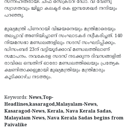
സന്നിഹിതരായി. ചീഫ് സെക്രടറി ഡോ. വി വേണു
സ്വാഗതവും ജില്ലാ കലക്ടര്‍ കെ ഇമ്പശേഖര്‍ നന്ദിയും
പറഞ്ഞു.
മുഖ്യമന്ത്രി പിണറായി വിജയനെയും മന്ത്രിമാരെയും
തലപ്പാവ് അണിയിച്ചാണ് സംഘാടകർ സ്വീകരിച്ചത്. 140
നിയമസഭാ മണ്ഡലങ്ങളിലും സദസ് സംഘടിപ്പിക്കും.
ഡിസംബർ 23ന് വട്ടിയൂർക്കാവ് മണ്ഡലത്തിലാണ്
സമാപനം. നവകേരള സദസ് നടക്കുന്ന ദിവസങ്ങളിൽ
രാവിലെ ഒമ്പതിന് ഓരോ മണ്ഡലത്തിലെയും പ്രത്യേക
ക്ഷണിതാക്കളുമായി മുഖ്യമന്ത്രിയും മന്ത്രിമാരും
കൂടിക്കാഴ്ച നടത്തും.
Keywords:
News,Top-
Headlines,kasaragod,Malayalam-News,
Kasaragod-News, Kerala, Nava Kerala Sadas,
Malayalam News, Nava Kerala Sadas begins from
Paivalike