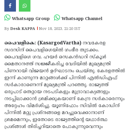
Election
Maha
Shivarathri
International
Whatsapp Group
Whatsapp Channel
Women's
Anti-
By
Desk KAPPA
Nov 18, 2023, 21:20 IST
Day
Drug
Attukal
പൈവളികെ: (KasargodVartha)
Campaign
നവകേരള
Pongala
Holi
സദസിന് പൈവളിഗെയില്‍ ഗംഭീര തുടക്കം.
2025
2025
IPL
പൈവളിഗെ ഗവ. ഹയര്‍ സെകൻഡറി സ്‌കൂൾ
മൈതാനത്ത് സജ്ജീകരിച്ച വേദിയിൽ മുഖ്യമന്ത്രി
2025
Eid
പിണറായി വിജയൻ ഉദ്ഘാടനം ചെയ്തു. കേരളത്തിൽ
Al-
Waqf
ഇന്ന് കാണുന്ന മാറ്റങ്ങൾക്ക് പിന്നിൽ എൽഡിഎഫ്
സർകാരാണെന്ന് മുഖ്യമന്ത്രി പറഞ്ഞു. രാജ്യത്ത്
Fitr
Bill
Vishu
ഒരുപാട് തെറ്റായ നടപടികളും മുദ്രാവാക്യങ്ങളും
2025
Controversy
Festival
Good
നടപ്പിലാക്കാന്‍ ശ്രമിക്കുകയാണ് കേന്ദ്ര സര്‍കാരെന്നും
അദ്ദേഹം വിമർശിച്ചു. യൂണിഫോം സിവില്‍ കോഡിന്
2025
Friday
Easter
പിന്നില്‍ മറ്റു പ്രശ്‌നങ്ങളെ മറച്ചുവെക്കാനാണ്
Observance
Sunday
By-
ശ്രമമെന്നും, ഇതോടെ രാജ്യത്തിന്റെ യഥാര്‍ത്ഥ
2025
പ്രശ്ങ്ങള്‍ തിരിച്ചറിയാതെ പോകുന്നുവെന്നും
2025
Election
Bihar