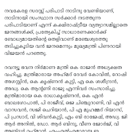
നവകേരള സദസ്സ് പരിപാടി നാടിനു വേണ്ടിയാണ്,
നാടിനായി സംസ്ഥാന സർക്കാർ നടത്തുന്ന
പരിപാടിയാണ് എന്ന് കക്ഷിരാഷ്ട്രീയ വ്യത്യാസമില്ലാതെ
ജനങ്ങൾക്ക്‌, പ്രത്യേകിച്ച് സാധാരണക്കാർക്ക്
ബോധ്യമായതിന്റെ തെളിവാണ് മഞ്ചേശ്വരത്തു
തടിച്ചുകൂടിയ വൻ ജനമെന്നും മുഖ്യമന്ത്രി പിണറായി
വിജയൻ പറഞ്ഞു.
റവന്യൂ ഭവന നിര്‍മാണ മന്ത്രി കെ രാജന്‍ അധ്യക്ഷത
വഹിച്ചു. മന്ത്രിമാരായ അഹ്‌മദ്‌ ദേവര്‍ കോവില്‍, റോഷി
അഗസ്റ്റിന്‍, കെ കൃഷ്ണന്‍ കുട്ടി, എ കെ ശശീന്ദ്രന്‍,
അഡ്വ. കെ ആന്റണി രാജു എന്നിവര്‍ സംസാരിച്ചു.
മന്ത്രിമാരായ കെ രാധാകൃഷ്ണന്‍, കെ എന്‍
ബാലഗോപാല്‍, പി രാജീവ്, ജെ ചിഞ്ചുറാണി, വി എന്‍
വാസവന്‍, സജി ചെറിയാന്‍, പി എ മുഹമ്മദ് റിയാസ്,
പി പ്രസാദ്, വി ശിവന്‍കുട്ടി, എം ബി രാജേഷ്, അഡ്വ. ജി
ആര്‍ അനില്‍, ഡോ. ആര്‍ ബിന്ദു, വീണ ജോര്‍ജ്, വി
അബ്ദുർ റഹ്‌മാന്‍, എംഎൽഎമാരായ ഇ