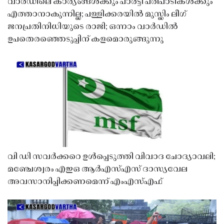
വാർഡിലെ കാര്യങ്ങൾക്കും പാർട്ടി പരിപാടികൾക്കും
എത്താനാകുന്നില്ല; പള്ളിക്കരയിൽ മുസ്ലിം ലീഗ്
ജനപ്രതിനിധിയുടെ രാജി; ഒന്നാം വാർഡിൽ
ഉപതെരഞ്ഞെടുപ്പിന് കളമൊരുങ്ങുന്നു
വി ഡി സവർക്കറെ ഉൾപ്പെടുത്തി വിവാദ ചോദ്യാവലി;
മഞ്ചേശ്വരം എഇഒ ആർഎസ്എസ് ദാസ്യവേല
അവസാനിപ്പിക്കണമെന്ന് എംഎസ്എഫ്