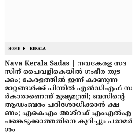
Fitr
May
Day
Eid
Al
Independence
Ad'ha
Day
Onam
HOME
KERALA
J&K
State
Nava Kerala Sadas | നവകേരള സദ
Haryana
സിന് പൈവളികെയില്‍ ഗംഭീര തുട
Assembly
State
Diwali
ക്കം; കേരളത്തിൽ ഇന്ന് കാണുന്ന
Elections
Assembly
Christmas
മാറ്റങ്ങൾക്ക് പിന്നിൽ എൽഡിഎഫ് സ
Elections
ർകാരാണെന്ന് മുഖ്യമന്ത്രി; ബസിന്റെ
New-
ആഡംബരം പരിശോധിക്കാൻ ക്ഷ
Year
Republic
ണം; എകെഎം അശ്‌റഫ് എംഎൽഎ
Day
Budget
പങ്കെടുക്കാത്തതിനെ കുറിച്ചും പരാമർ
ശം
Delhi