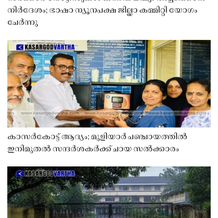
നിർദേശം; ഭാഷാ ന്യൂനപക്ഷ ജില്ലാ കമ്മിറ്റി യോഗം
ചേർന്നു
കാസർകോട്ട് ആദ്യം; മുളിയാർ പഞ്ചായത്തിൽ
ഇനിമുതൽ സന്ദർശകർക്ക് ചായ സൽക്കാരം