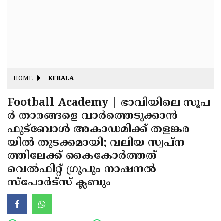
Fitr
May
Day
Eid
Al
Independence
Ad'ha
Day
Onam
HOME
KERALA
J&K
State
Football Academy | ഭാവിയിലെ സൂപ
Haryana
ര്‍ താരങ്ങളെ വാര്‍ത്തെടുക്കാന്‍
Assembly
State
Diwali
ഫുട്‌ബോള്‍ അകാഡമിക്ക് തളങ്കര
Elections
Assembly
Christmas
യില്‍ തുടക്കമായി; വലിയ സ്വപ്ന
Elections
ത്തിലേക്ക് കൈകോര്‍ത്തത്
New-
വെല്‍ഫിറ്റ് ഗ്രൂപും നാഷനല്‍
Year
Republic
സ്‌പോര്‍ട്‌സ് ക്ലബും
Day
Budget
Delhi