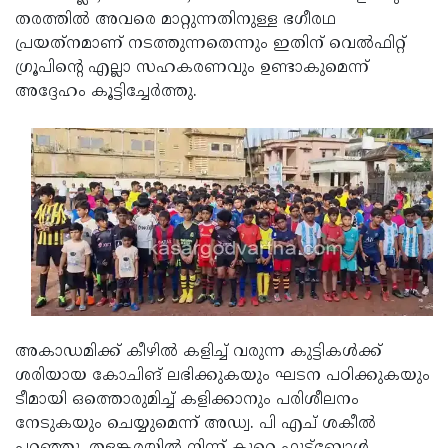
തരത്തില്‍ അവരെ മാറ്റുന്നതിനുള്ള ഭഗീരഥ
പ്രയത്‌നമാണ് നടത്തുന്നതെന്നും ഇതിന് വെല്‍ഫിറ്റ്
ഗ്രൂപിന്റെ എല്ലാ സഹകരണവും ഉണ്ടാകുമെന്ന്
അദ്ദേഹം കൂട്ടിച്ചേര്‍ത്തു.
അകാഡമിക്ക് കീഴില്‍ കളിച്ച് വരുന്ന കുട്ടികള്‍ക്ക്
ശരിയായ കോചിങ് ലഭിക്കുകയും ഘടന പഠിക്കുകയും
ടീമായി ഒത്തൊരുമിച്ച് കളിക്കാനും പരിശീലനം
നേടുകയും ചെയ്യുമെന്ന് അഡ്വ. പി എച് ശകീല്‍