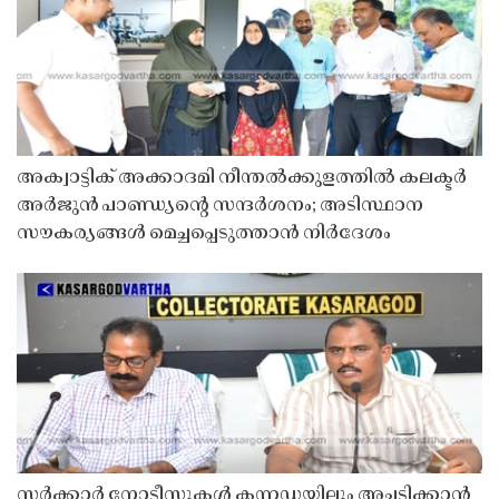
അക്വാട്ടിക് അക്കാദമി നീന്തൽക്കുളത്തിൽ കലക്ടർ
അർജുൻ പാണ്ഡ്യൻ്റെ സന്ദർശനം; അടിസ്ഥാന
സൗകര്യങ്ങൾ മെച്ചപ്പെടുത്താൻ നിർദേശം
സർക്കാർ നോട്ടീസുകൾ കന്നഡയിലും അച്ചടിക്കാൻ