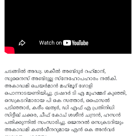
ചടങ്ങില്‍ അഡ്വ. ശകീല്‍ അബ്ദുർ റഹ്‌മാന്,
സുനൈസ് അബ്ദുല്ല സ്‌നേഹോപഹാരം നല്‍കി.
അകാഡമി ചെയര്‍മാന്‍ മഹ്‌മൂദ്‌ ഗോളി
പൊന്നാടയണിയിച്ചു. ട്രഷറര്‍ ടി എ മുഹമ്മദ് കുഞ്ഞി,
സെക്രടറിമാരായ പി കെ സത്താര്‍, ഫൈസല്‍
പടിഞ്ഞാര്‍, കരീം ഖത്വര്‍, ഡി എഫ് എ പ്രതിനിധി
സിദ്ദീഖ് ചക്കര, ചീഫ് കോച് ശശീന്‍ ചന്ദ്രന്‍, ഹസന്‍
പതിക്കുന്നില്‍ സംസാരിച്ചു. ജെനറല്‍ സെക്രടറിയും
അകാഡമി കണ്‍വീനറുമായ എന്‍ കെ അന്‍വര്‍