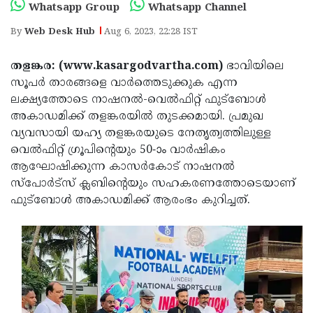
Election
Maha
Whatsapp Group
Whatsapp Channel
Shivarathri
International
By
Web Desk Hub
Aug 6, 2023, 22:28 IST
Women's
Anti-
തളങ്കര: (www.kasargodvartha.com)
ഭാവിയിലെ
Day
Drug
Attukal
സൂപര്‍ താരങ്ങളെ വാര്‍ത്തെടുക്കുക എന്ന
ലക്ഷ്യത്തോടെ നാഷനല്‍-വെല്‍ഫിറ്റ് ഫുട്‌ബോള്‍
Campaign
Pongala
Holi
അകാഡമിക്ക് തളങ്കരയില്‍ തുടക്കമായി. പ്രമുഖ
2025
2025
IPL
വ്യവസായി യഹ്യ തളങ്കരയുടെ നേതൃത്വത്തിലുള്ള
വെല്‍ഫിറ്റ് ഗ്രൂപിന്റെയും 50-ാം വാര്‍ഷികം
2025
Eid
ആഘോഷിക്കുന്ന കാസര്‍കോട് നാഷനല്‍
Al-
Waqf
സ്‌പോര്‍ട്‌സ് ക്ലബിന്റെയും സഹകരണത്തോടെയാണ്
ഫുട്‌ബോള്‍ അകാഡമിക്ക് ആരംഭം കുറിച്ചത്.
Fitr
Bill
Vishu
2025
Controversy
Festival
Good
2025
Friday
Easter
Observance
Sunday
By-
2025
2025
Election
Bihar