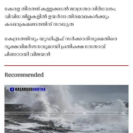
കേരള തീരത്ത് കള്ളക്കടൽ ജാഗ്രതാ നിർദേശം;
വിവിധ ജില്ലകളിൽ ഉയർന്ന തിരമാലകൾക്കും
കടലാക്രമണത്തിന് സാധ്യത
കേന്ദ്രത്തിനും യുഡിഎഫ് സർക്കാരിനുമെതിരെ
രൂക്ഷവിമർശനവുമായി പ്രതിപക്ഷ നേതാവ്
പിണറായി വിജയൻ
Recommended