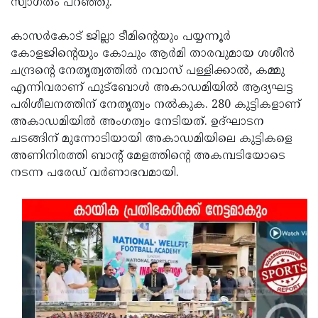
സ്വാഗതം പറഞ്ഞു.
കാസര്‍കോട് ജില്ലാ ടീമിന്റെയും പയ്യന്നൂര്‍
കോളജിന്റെയും കോചും ആര്‍മി താരവുമായ ശശീന്‍
ചന്ദ്രന്റെ നേതൃത്വത്തിൽ നവാസ് പള്ളിക്കാല്‍, കമ്മു
എന്നിവരാണ് ഫുട്‌ബോള്‍ അകാഡമിയില്‍ ആദ്യഘട്ട
പരിശീലനത്തിന് നേതൃത്വം നല്‍കുക. 280 കുട്ടികളാണ്
അകാഡമിയില്‍ അംഗത്വം നേടിയത്. ഉദ്ഘാടന
ചടങ്ങിന് മുന്നോടിയായി അകാഡമിയിലെ കുട്ടികളെ
അണിനിരത്തി ബാന്റ് മേളത്തിന്റെ അകമ്പടിയോടെ
നടന്ന പരേഡ് വർണാഭവമായി.