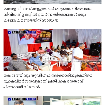
കേരള തീരത്ത് കള്ളക്കടൽ ജാഗ്രതാ നിർദേശം;
വിവിധ ജില്ലകളിൽ ഉയർന്ന തിരമാലകൾക്കും
കടലാക്രമണത്തിന് സാധ്യത
കേന്ദ്രത്തിനും യുഡിഎഫ് സർക്കാരിനുമെതിരെ
രൂക്ഷവിമർശനവുമായി പ്രതിപക്ഷ നേതാവ്
പിണറായി വിജയൻ