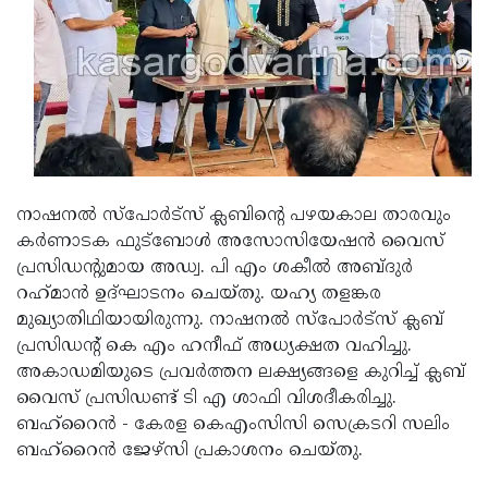
Updates
Assembly
Kerala
Polls
Local
Look
Body
Back
Election
2025
നാഷനല്‍ സ്‌പോര്‍ട്‌സ് ക്ലബിന്റെ പഴയകാല താരവും
കര്‍ണാടക ഫുട്‌ബോള്‍ അസോസിയേഷന്‍ വൈസ്
പ്രസിഡന്റുമായ അഡ്വ. പി എം ശകീൽ അബ്ദുർ
റഹ്‌മാൻ ഉദ്ഘാടനം ചെയ്തു. യഹ്യ തളങ്കര
മുഖ്യാതിഥിയായിരുന്നു. നാഷനല്‍ സ്‌പോര്‍ട്‌സ് ക്ലബ്
പ്രസിഡന്റ് കെ എം ഹനീഫ് അധ്യക്ഷത വഹിച്ചു.
അകാഡമിയുടെ പ്രവര്‍ത്തന ലക്ഷ്യങ്ങളെ കുറിച്ച് ക്ലബ്
വൈസ് പ്രസിഡണ്ട് ടി എ ശാഫി വിശദീകരിച്ചു.
ബഹ്‌റൈന്‍ - കേരള കെഎംസിസി സെക്രടറി സലിം
ബഹ്‌റൈന്‍ ജേഴ്‌സി പ്രകാശനം ചെയ്തു.