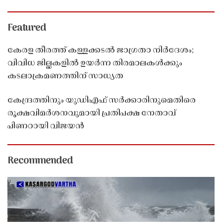
Featured
കേരള തീരത്ത് കള്ളക്കടൽ ജാഗ്രതാ നിർദേശം;
വിവിധ ജില്ലകളിൽ ഉയർന്ന തിരമാലകൾക്കും
കടലാക്രമണത്തിന് സാധ്യത
കേന്ദ്രത്തിനും യുഡിഎഫ് സർക്കാരിനുമെതിരെ
രൂക്ഷവിമർശനവുമായി പ്രതിപക്ഷ നേതാവ്
പിണറായി വിജയൻ
Recommended