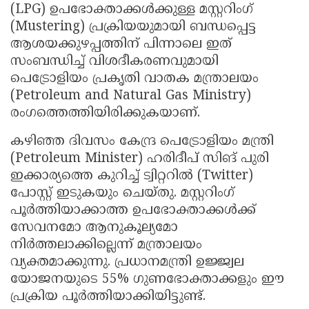
(LPG) ഉപഭോക്താക്കൾക്കുള്ള മസ്റ്ററിംഗ്
Updates
Assembly
Kerala
(Mustering) പ്രക്രിയയുമായി ബന്ധപ്പെട്ട
Polls
Local
ആശയക്കുഴപ്പത്തിന് പിന്നാലെ ഇത്
Look
സംബന്ധിച്ച് വിശദീകരണവുമായി
Body
Back
പെട്രോളിയം പ്രകൃതി വാതക മന്ത്രാലയം
Election
2025
(Petroleum and Natural Gas Ministry)
രംഗത്തെത്തിയിരിക്കുകയാണ്.
കഴിഞ്ഞ ദിവസം കേന്ദ്ര പെട്രോളിയം മന്ത്രി
(Petroleum Minister) ഹരിദീപ് സിങ് പുരി
ഇക്കാര്യത്തെ കുറിച്ച് ട്വിറ്ററിൽ (Twitter)
പോസ്റ്റ് ഇടുകയും ചെയ്തു. മസ്റ്ററിംഗ്
പൂർത്തിയാക്കാത്ത ഉപഭോക്താക്കൾക്ക്
സേവനമോ ആനുകൂല്യമോ
നിർത്തലാക്കില്ലെന്ന് മന്ത്രാലയം
വ്യക്തമാക്കുന്നു. പ്രധാനമന്ത്രി ഉജ്ജ്വല
യോജനയുടെ 55% ഗുണഭോക്താക്കളും ഈ
പ്രക്രിയ പൂർത്തിയാക്കിയിട്ടുണ്ട്.