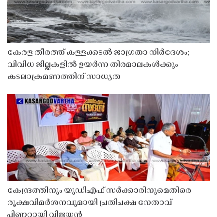
കേരള തീരത്ത് കള്ളക്കടൽ ജാഗ്രതാ നിർദേശം;
വിവിധ ജില്ലകളിൽ ഉയർന്ന തിരമാലകൾക്കും
കടലാക്രമണത്തിന് സാധ്യത
കേന്ദ്രത്തിനും യുഡിഎഫ് സർക്കാരിനുമെതിരെ
രൂക്ഷവിമർശനവുമായി പ്രതിപക്ഷ നേതാവ്
പിണറായി വിജയൻ