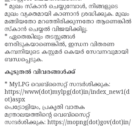
* മുഖം സ്കാൻ ചെയ്യുമ്പോൾ, നിങ്ങളുടെ
മുഖം വ്യക്തമായി കാണാൻ ശ്രദ്ധിക്കുക. മുഖം
മങ്ങിയതോ മറഞ്ഞിരിക്കുന്നതോ ആണെങ്കിൽ
സ്കാൻ ചെയ്യൽ വിജയിക്കില്ല.
* ഏതെങ്കിലും തടസ്സങ്ങൾ
നേരിടുകയാണെങ്കിൽ, ഇന്ധന വിതരണ
കമ്പനിയുടെ കസ്റ്റമർ കെയർ സേവനവുമായി
ബന്ധപ്പെടുക.
കൂടുതൽ വിവരങ്ങൾക്ക്
* MyLPG വെബ്‌സൈറ്റ് സന്ദർശിക്കുക:
https://www(dot)mylpg(dot)in/index_new1(d
ot)aspx
പെട്രോളിയം, പ്രകൃതി വാതക
മന്ത്രാലയത്തിന്റെ വെബ്‌സൈറ്റ്
സന്ദർശിക്കുക: https://mopng(dot)gov(dot)in/