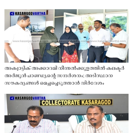
അക്വാട്ടിക് അക്കാദമി നീന്തൽക്കുളത്തിൽ കലക്ടർ
അർജുൻ പാണ്ഡ്യൻ്റെ സന്ദർശനം; അടിസ്ഥാന
സൗകര്യങ്ങൾ മെച്ചപ്പെടുത്താൻ നിർദേശം