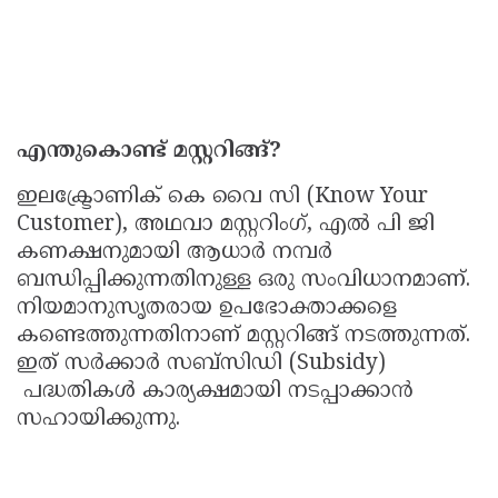
എന്തുകൊണ്ട് മസ്റ്ററിങ്ങ്?
ഇലക്ട്രോണിക് കെ വൈ സി (Know Your
Customer), അഥവാ മസ്റ്ററിംഗ്, എൽ പി ജി
കണക്ഷനുമായി ആധാർ നമ്പർ
ബന്ധിപ്പിക്കുന്നതിനുള്ള ഒരു സംവിധാനമാണ്.
നിയമാനുസൃതരായ ഉപഭോക്താക്കളെ
കണ്ടെത്തുന്നതിനാണ് മസ്റ്ററിങ്ങ് നടത്തുന്നത്.
ഇത് സർക്കാർ സബ്സിഡി (Subsidy)
പദ്ധതികൾ കാര്യക്ഷമായി നടപ്പാക്കാൻ
സഹായിക്കുന്നു.