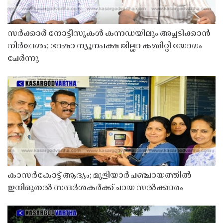
സർക്കാർ നോട്ടീസുകൾ കന്നഡയിലും അച്ചടിക്കാൻ
നിർദേശം; ഭാഷാ ന്യൂനപക്ഷ ജില്ലാ കമ്മിറ്റി യോഗം
ചേർന്നു
കാസർകോട്ട് ആദ്യം; മുളിയാർ പഞ്ചായത്തിൽ
ഇനിമുതൽ സന്ദർശകർക്ക് ചായ സൽക്കാരം