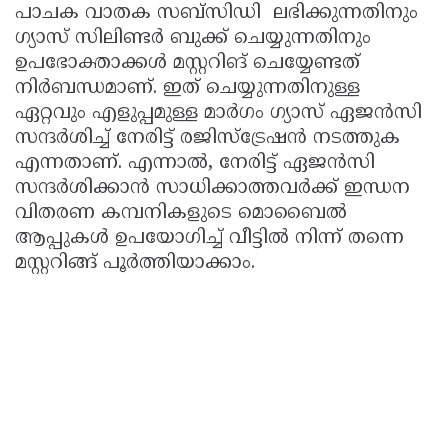
പാചക വാതക സബ്സിഡി ലഭിക്കുന്നതിനും
ഗ്യാസ് സിലിണ്ടർ ബുക്ക് ചെയ്യുന്നതിനും
ഉപഭോക്താക്കൾ മസ്റ്ററിങ് ചെയ്യേണ്ടത്
നിർബന്ധമാണ്. ഇത് ചെയ്യുന്നതിനുള്ള
ഏറ്റവും എളുപ്പമുള്ള മാർഗം ഗ്യാസ് ഏജൻസി
സന്ദർശിച്ച് നേരിട്ട് രജിസ്ട്രേഷൻ നടത്തുക
എന്നതാണ്. എന്നാൽ, നേരിട്ട് ഏജൻസി
സന്ദർശിക്കാൻ സാധിക്കാത്തവർക്ക് ഇന്ധന
വിതരണ കമ്പനികളുടെ മൊബൈൽ
ആപ്പുകൾ ഉപയോഗിച്ച് വീട്ടിൽ നിന്ന് തന്നെ
മസ്റ്ററിങ്ങ് പൂർത്തിയാക്കാം.