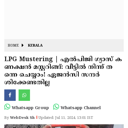
Fitr
May
Day
Eid
Al
Independence
Ad'ha
Day
Onam
HOME
KERALA
J&K
State
LPG Mustering | എൽപിജി ഗ്യാസ് ക
Haryana
ണക്ഷൻ മസ്റ്ററിങ്ങ്: വീട്ടിൽ നിന്ന് ത
Assembly
State
Diwali
ന്നെ ചെയ്യാം! ഏജൻസി സന്ദർ
Elections
Assembly
Christmas
ശിക്കേണ്ടതില്ല
Elections
New-
Year
Republic
Whatsapp Group
Whatsapp Channel
Day
Budget
By
WebDesk Sh
Updated: Jul 11, 2024, 13:01 IST
Delhi