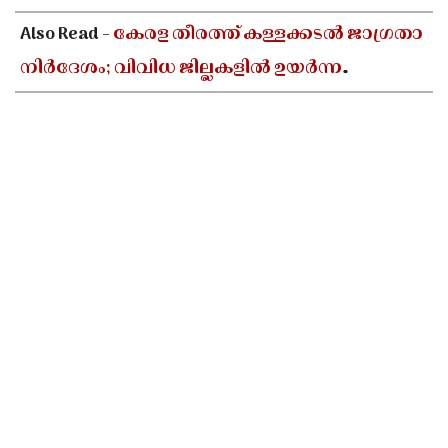
Also Read -
കേരള തീരത്ത് കള്ളക്കടൽ ജാഗ്രതാ
നിർദേശം; വിവിധ ജില്ലകളിൽ ഉയർന്ന
തിരമാലകൾക്കും കടലാക്രമണത്തിന്
സാധ്യത