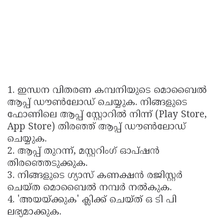
1. ഇന്ധന വിതരണ കമ്പനിയുടെ മൊബൈൽ
ആപ്പ് ഡൗൺലോഡ് ചെയ്യുക. നിങ്ങളുടെ
ഫോണിലെ ആപ്പ് സ്റ്റോറിൽ നിന്ന് (Play Store,
App Store) തിരഞ്ഞ് ആപ്പ് ഡൗൺലോഡ്
ചെയ്യുക.
2. ആപ്പ് തുറന്ന്, മസ്റ്ററിംഗ് ഓപ്ഷൻ
തിരഞ്ഞെടുക്കുക.
3. നിങ്ങളുടെ ഗ്യാസ് കണക്ഷൻ രജിസ്റ്റർ
ചെയ്ത മൊബൈൽ നമ്പർ നൽകുക.
4. 'അയയ്ക്കുക' ക്ലിക്ക് ചെയ്ത് ഒ ടി പി
ലഭ്യമാക്കുക.