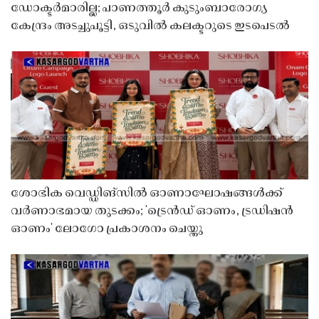
ഡോക്ടർമാരില്ല; പാണത്തൂർ കുടുംബാരോഗ്യ
കേന്ദ്രം അടച്ചുപൂട്ടി, ഒടുവിൽ കലക്ടറുടെ ഇടപെടൽ
ശോഭിക വെഡ്ഡിങ്സിൽ ഓണാഘോഷങ്ങൾക്ക്
വർണാഭമായ തുടക്കം; 'ട്രെൻഡ് ഓണം, ട്രഡിഷൻ
ഓണം' ലോഗോ പ്രകാശനം ചെയ്തു