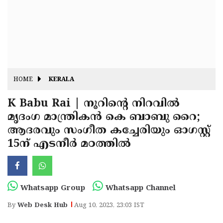
Fitr
May
Day
Eid
Al
Independence
Ad'ha
Day
Onam
HOME
KERALA
J&K
State
K Babu Rai | നൂറിന്റെ നിറവില്‍
Haryana
മൃദംഗ മാന്ത്രികന്‍ കെ ബാബു റൈ;
Assembly
State
Diwali
ആദരവും സംഗീത കച്ചേരിയും ഓഗസ്റ്റ്
Elections
Assembly
Christmas
15ന് എടനീര്‍ മഠത്തില്‍
Elections
New-
Year
Republic
Whatsapp Group
Whatsapp Channel
Day
Budget
By
Web Desk Hub
Aug 10, 2023, 23:03 IST
Delhi