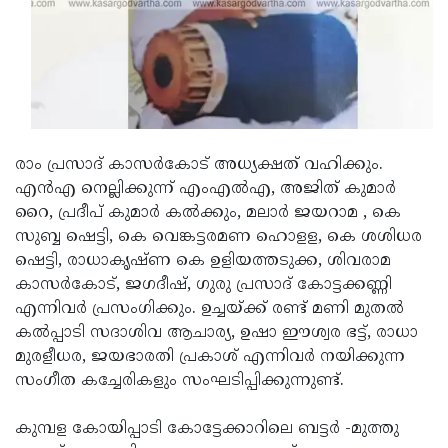
Updates
Assembly
Kerala
Polls
Local
Look
Body
Back
Election
2025
രാം പ്രസാദ് കാസര്‍കോട് അധ്യക്ഷത് വഹിക്കും.
എന്‍എ നെല്ലിക്കുന്ന് എംഎല്‍എ, അജിത് കുമാര്‍
റൈ, പ്രദീപ് കുമാര്‍ കല്‍ക്കും, മലാര്‍ ജയറാമ , കെ
സുബ്ബ ഷെട്ടി, കെ വെങ്കട്ടരമണ ഹൊളള, കെ ശശിധര
ഷെട്ടി, രാധാകൃഷ്ണ കെ ഉളിയത്തടുക്ക, ശിവരാമ
കാസര്‍കോട്, ജഗദീഷ്, ഗുരു പ്രസാദ് കോട്ടക്കണ്ണി
എന്നിവര്‍ പ്രസംഗിക്കും. ഉച്ചയ്ക്ക് രണ്ട് മണി മുതല്‍
കല്‍പ്പാടി സദാശിവ ആചാര്യ, ഉഷാ ഈശ്വര ഭട്ട്, രാധാ
മുരളീധര, ജയഭാരതി പ്രകാശ് എന്നിവര്‍ നയിക്കുന്ന
സംഗീത കച്ചേരികളും സംഘടിപ്പിക്കുന്നുണ്ട്.
കുമ്പള കോയിപ്പാടി കോട്ടേക്കാറിലെ ബട്ടര്‍ -മുത്തു