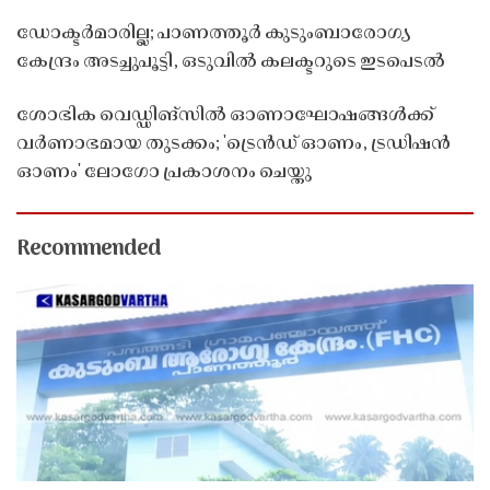
ഡോക്ടർമാരില്ല; പാണത്തൂർ കുടുംബാരോഗ്യ
കേന്ദ്രം അടച്ചുപൂട്ടി, ഒടുവിൽ കലക്ടറുടെ ഇടപെടൽ
ശോഭിക വെഡ്ഡിങ്സിൽ ഓണാഘോഷങ്ങൾക്ക്
വർണാഭമായ തുടക്കം; 'ട്രെൻഡ് ഓണം, ട്രഡിഷൻ
ഓണം' ലോഗോ പ്രകാശനം ചെയ്തു
Recommended