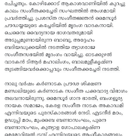
രചിച്ചതും. കോഴിക്കോട് ആകാശവാണിയില്‍ കുറച്ചു
കാലം സംഗീതക്കച്ചേരി സംഘത്തില്‍ അംഗമായി
പ്രവര്‍ത്തിച്ചു. പ്രശസ്ത സംഗീതജ്ഞന്‍ മൈസൂര്‍
ചൗഡയ്യയുടെ കച്ചേരിയില്‍ മൃദംഗ വാദകനായി.
ചെമ്പൈ വൈദ്യനായ ഭാഗവതരുമായി
അടുപ്പമുണ്ടായിരുന്ന ബാബു, അദ്ദേഹം
ബദിയഡുക്കയില്‍ നടത്തിയ ത്യാഗരാജ
സംഗീതസഭയില്‍ മൃദംഗം വായിച്ചു. ഓടക്കുഴല്‍
വാദകന്‍ ടിആര്‍ മഹാലിംഗം, ബാലമുളീകൃഷ്ണ
തുടങ്ങിയവര്‍ക്കൊപ്പവും സംഗീതക്കച്ചേരി നടത്തി.
നാലു വര്‍ഷം കര്‍ണാടക പ്രൗഢ ശിക്ഷണ
മണ്ഡലിയുടെ കര്‍ണാടക സംഗീത പക്കവാദ്യ വിഭാഗം
തലവനായിരുന്നു. മൈസൂര്‍ ഗാന ഭാരതി, ബംഗളൂര്യ
നായക സമാജം, കേരള സംഗീത നാടക അകാഡമി
എന്നിവയുടെ പുരസ്‌കാരങ്ങള്‍ നേടി. എടനീര്‍ മഠം,
ഉഡുപ്പി മഠം, മുംബൈ ബണ്ടാസംഘം, പുനെ
ബണ്ടാസംഘം, കുത്യാള ഗോപാലകൃഷ്ണ
മെമോറിയല്‍ ട്രസ്റ്റ് എന്നിവയുടെ അംഗീകാരങ്ങളും