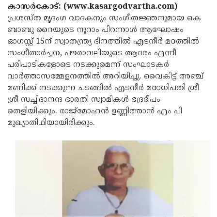
Election
Maha
കാസര്‍കോട്: (www.kasargodvartha.com)
പ്രശസ്ത മൃദംഗ വാദകനും സംഗീതജ്ഞനുമായ കെ
Shivarathri
International
ബാബു റൈയുടെ നൂറാം പിറന്നാള്‍ ആഘോഷം
Women's
Anti-
ഓഗസ്റ്റ് 15ന് സ്വാതന്ത്ര്യ ദിനത്തില്‍ എടനീര്‍ മഠത്തില്‍
സംഗീതാര്‍ച്ചന, പൗരാവലിയുടെ ആദരം എന്നീ
Day
Drug
Attukal
പരിപാടികളോടെ നടക്കുമെന്ന് സംഘാടകര്‍
Campaign
Pongala
Holi
വാര്‍ത്താസമ്മേളനത്തില്‍ അറിയിച്ചു. വൈകിട്ട് അഞ്ച്
മണിക്ക് നടക്കുന്ന ചടങ്ങില്‍ എടനീര്‍ മഠാധിപതി ശ്രീ
2025
2025
IPL
ശ്രീ സച്ചിദാനന്ദ ഭാരതി സ്വാമികള്‍ ഭദ്രദീപം
2025
Eid
തെളിയിക്കും. രാജ്‌മോഹന്‍ ഉണ്ണിത്താന്‍ എം പി
മുഖ്യാതിഥിയായിരിക്കും.
Al-
Waqf
Fitr
Bill
Vishu
2025
Controversy
Festival
Good
2025
Friday
Easter
Observance
Sunday
By-
2025
2025
Election
Bihar