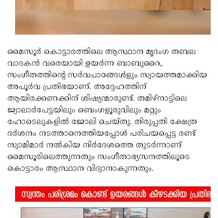
മൈസൂര്‍ കൊട്ടാരത്തിലെ ആസ്ഥാന മൃദംഗ തബല
വാദകന്‍ വരെയായി ഉയര്‍ന്ന ബാബുറൈ,
സംഗീതത്തിന്റെ സര്‍വപാഠങ്ങള്‍ളും സ്വായത്തമാക്കിയ
അപൂര്‍വ പ്രതിഭയാണ്. അദ്ദേഹത്തിന്
ആയിരക്കണക്കിന് ശിഷ്യന്മാരുണ്ട്. തമിഴ്‌നാട്ടിലെ
ജ്വാലാര്‍പേട്ടയിലും ബെംഗളൂരുവിലും മറ്റും
ഹോടെലുകളില്‍ ജോലി ചെയ്തു. തിരുപ്പതി ക്ഷേത്ര
ദര്‍ശനം നടത്താനെത്തിയപ്പോള്‍ പരിചയപ്പെട്ട രണ്ട്
സ്വാമിമാര്‍ നല്‍കിയ നിര്‍ദേശത്തെ തുടര്‍ന്നാണ്
മൈസൂരിലെത്തുന്നതും സംഗീതാഭ്യസനത്തിലൂടെ
കൊട്ടാരം ആസ്ഥാന വിദ്വാനാകുന്നതും.