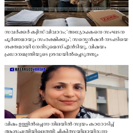
സവർക്കർ ക്വിസ് വിവാദം; ‘അധ്യാപകനെ സംഘടന
പൂർണമായും സംരക്ഷിക്കും’; സസ്പെൻഷൻ നടപടിയെ
ശക്തമായി നേരിടുമെന്ന് എൻടിയു, വിഷയം
പ്രധാനമന്ത്രിയുടെ ശ്രദ്ധയിൽപ്പെടുത്തും
വിഷം ഉള്ളിൽച്ചെന്ന നിലയിൽ സ്വയം കാറോടിച്ച്
ആശുപത്രിയിലെത്തി; ചികിത്സയിലായിരുന്ന