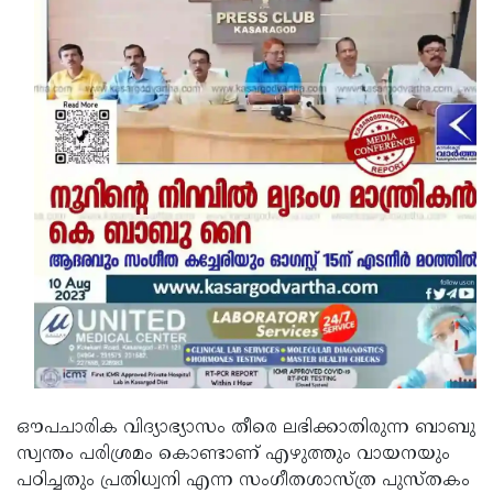
ഔപചാരിക വിദ്യാഭ്യാസം തീരെ ലഭിക്കാതിരുന്ന ബാബു
സ്വന്തം പരിശ്രമം കൊണ്ടാണ് എഴുത്തും വായനയും
പഠിച്ചതും പ്രതിധ്വനി എന്ന സംഗീതശാസ്ത്ര പുസ്തകം