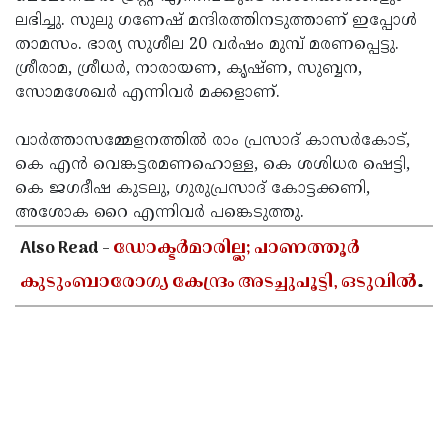
ലഭിച്ചു. സുലു ഗണേഷ് മന്ദിരത്തിനടുത്താണ് ഇപ്പോള്‍
താമസം. ഭാര്യ സുശീല 20 വര്‍ഷം മുമ്പ് മരണപ്പെട്ടു.
ശ്രീരാമ, ശ്രീധര്‍, നാരായണ, കൃഷ്ണ, സുബ്ബന,
സോമശേഖര്‍ എന്നിവര്‍ മക്കളാണ്.
വാര്‍ത്താസമ്മേളനത്തില്‍ രാം പ്രസാദ് കാസര്‍കോട്,
കെ എന്‍ വെങ്കട്ടരമണഹൊള്ള, കെ ശശിധര ഷെട്ടി,
കെ ജഗദീഷ കുടലു, ഗുരുപ്രസാദ് കോട്ടക്കണി,
അശോക റൈ എന്നിവര്‍ പങ്കെടുത്തു.
Also Read -
ഡോക്ടർമാരില്ല; പാണത്തൂർ
കുടുംബാരോഗ്യ കേന്ദ്രം അടച്ചുപൂട്ടി, ഒടുവിൽ
കലക്ടറുടെ ഇടപെടൽ