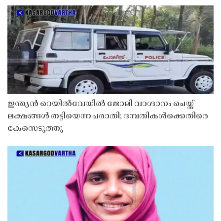
ഇന്ത്യൻ റെയിൽവേയിൽ ജോലി വാഗ്ദാനം ചെയ്ത്
ലക്ഷങ്ങൾ തട്ടിയെന്ന പരാതി; ദമ്പതികൾക്കെതിരെ
കേസെടുത്തു