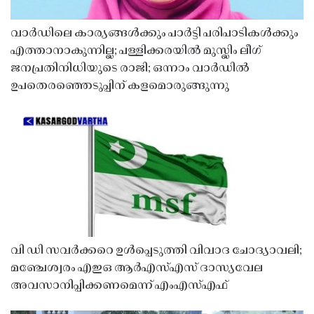
വാർഡിലെ കാര്യങ്ങൾക്കും പാർട്ടി പരിപാടികൾക്കും
എത്താനാകുന്നില്ല; പള്ളിക്കരയിൽ മുസ്ലിം ലീഗ്
ജനപ്രതിനിധിയുടെ രാജി; ഒന്നാം വാർഡിൽ
ഉപതെരഞ്ഞെടുപ്പിന് കളമൊരുങ്ങുന്നു
വി ഡി സവർക്കറെ ഉൾപ്പെടുത്തി വിവാദ ചോദ്യാവലി;
മഞ്ചേശ്വരം എഇഒ ആർഎസ്എസ് ദാസ്യവേല
അവസാനിപ്പിക്കണമെന്ന് എംഎസ്എഫ്