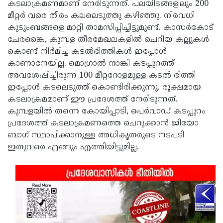
കടലാക്രമണമാണ് നേരിടുന്നത്. പലയിടങ്ങളിലും 200
മീറ്റര്‍ വരെ തീരം കലലെടുത്തു കഴിഞ്ഞു. നിരവധി
കുടുംബങ്ങളെ മാറ്റി താമസിപ്പിച്ചിട്ടുമുണ്ട്. കാസര്‍കോട്
ചേരങ്കൈ, കുമ്പള തീരമേഖലകളില്‍ ചെറിയ കല്ലുകള്‍
കൊണ്ട് നിര്‍മിച്ച കടല്‍ഭിത്തികള്‍ ഇപ്പോള്‍
കാണാനേയില്ല. മൊഗ്രാല്‍ നാങ്കി കടപ്പുറത്ത്
അവശേഷിച്ചിരുന്ന 100 മീറ്ററോളമുള്ള കടല്‍ ഭിത്തി
ഇപ്പോള്‍ കടലെടുത്ത് കൊണ്ടിരിക്കുന്നു. രൂക്ഷമായ
കടലാക്രമമാണ് ഈ പ്രദേശത്ത് നേരിടുന്നത്.
കുമ്പളയില്‍ തന്നെ കോയിപ്പാടി, പെര്‍വാഡ് കടപ്പുറം
പ്രദേശത്ത് കടലാക്രമണത്തെ ചെറുക്കാന്‍ ജിയോ
ബാഗ് സ്ഥാപിക്കാനുള്ള അധികൃതരുടെ നടപടി
ഇതുവരെ എങ്ങും എത്തിയിട്ടുമില്ല.