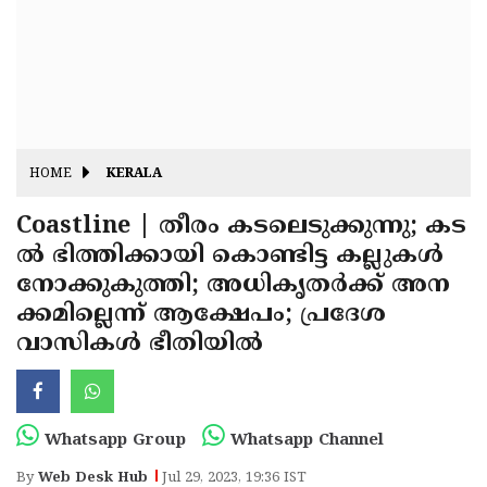
Fitr
May
Day
Eid
Al
Independence
Ad'ha
Day
Onam
HOME
KERALA
J&K
State
Coastline | തീരം കടലെടുക്കുന്നു; കട
Haryana
ല്‍ ഭിത്തിക്കായി കൊണ്ടിട്ട കല്ലുകള്‍
Assembly
State
Diwali
നോക്കുകുത്തി; അധികൃതര്‍ക്ക് അന
Elections
Assembly
Christmas
ക്കമില്ലെന്ന് ആക്ഷേപം; പ്രദേശ
Elections
വാസികള്‍ ഭീതിയില്‍
New-
Year
Republic
Day
Budget
Whatsapp Group
Whatsapp Channel
Delhi
By
Web Desk Hub
Jul 29, 2023, 19:36 IST