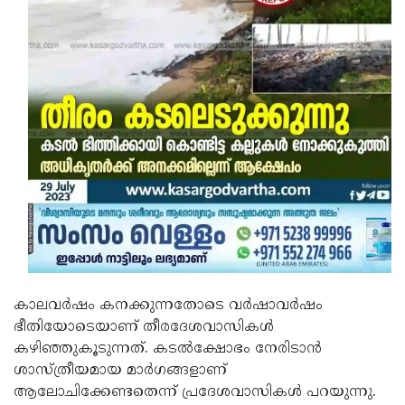
കാലവര്‍ഷം കനക്കുന്നതോടെ വര്‍ഷാവര്‍ഷം
ഭീതിയോടെയാണ് തീരദേശവാസികള്‍
കഴിഞ്ഞുകൂടുന്നത്. കടല്‍ക്ഷോഭം നേരിടാന്‍
ശാസ്ത്രീയമായ മാര്‍ഗങ്ങളാണ്
ആലോചിക്കേണ്ടതെന്ന് പ്രദേശവാസികള്‍ പറയുന്നു.