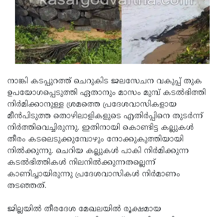
Updates
Assembly
Kerala
Polls
Local
Look
Body
Back
Election
2025
നാങ്കി കടപ്പുറത്ത് ചെറുകിട ജലസേചന വകുപ്പ് തുക
ഉപയോഗപ്പെടുത്തി ഏതാനും മാസം മുമ്പ് കടല്‍ഭിത്തി
നിര്‍മിക്കാനുള്ള ശ്രമത്തെ പ്രദേശവാസികളായ
മീന്‍പിടുത്ത തൊഴിലാളികളുടെ എതിര്‍പ്പിനെ തുടര്‍ന്ന്
നിര്‍ത്തിവെച്ചിരുന്നു. ഇതിനായി കൊണ്ടിട്ട കല്ലുകള്‍
തീരം കടലെടുക്കുമ്പോഴും നോക്കുകുത്തിയായി
നില്‍ക്കുന്നു. ചെറിയ കല്ലുകള്‍ പാകി നിര്‍മിക്കുന്ന
കടല്‍ഭിത്തികള്‍ നിലനില്‍ക്കുന്നതല്ലെന്ന്
കാണിച്ചായിരുന്നു പ്രദേശവാസികള്‍ നിര്‍മാണം
തടഞ്ഞത്.
ജില്ലയില്‍ തീരദേശ മേഖലയില്‍ രൂക്ഷമായ