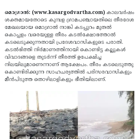
Election
Maha
മൊഗ്രാല്‍: (www.kasargodvartha.com)
കാലവര്‍ഷം
Shivarathri
International
ശക്തമായതോടെ കുമ്പള ഗ്രാമപഞ്ചായതിലെ തീരദേശ
Women's
Anti-
മേഖലയായ മൊഗ്രാല്‍ നാങ്കി കടപ്പുറം മുതല്‍
കൊപ്പളം വരെയുള്ള തീരം കടല്‍ക്ഷോഭത്താല്‍
Day
Drug
Attukal
കടലെടുക്കുന്നതായി പ്രദേശവാസികളുടെ പരാതി.
Campaign
Pongala
Holi
കടല്‍ഭിത്തി നിര്‍മാണത്തിനായി കൊണ്ടിട്ട കല്ലുകള്‍
വിവാദങ്ങളെ തുടര്‍ന്ന് തീരത്ത് ഉപേക്ഷിച്ച
2025
2025
IPL
നിലയിലുമാണെന്നാണ് ആക്ഷേപം. തീരം കടലെടുത്തു
2025
Eid
കൊണ്ടിരിക്കുന്ന സാഹചര്യത്തില്‍ പരിസരവാസികളും
മീന്‍പിടുത്ത തൊഴിലാളികളും ഭീതിയിലാണ്.
Al-
Waqf
Fitr
Bill
Vishu
2025
Controversy
Festival
Good
2025
Friday
Easter
Observance
Sunday
By-
2025
2025
Election
Bihar