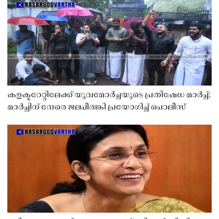
കളക്ടറേറ്റിലേക്ക് യുവമോർച്ചയുടെ പ്രതിഷേധ മാർച്ച്;
മാർച്ചിന് നേരെ ജലപീരങ്കി പ്രയോഗിച്ച് പൊലീസ്