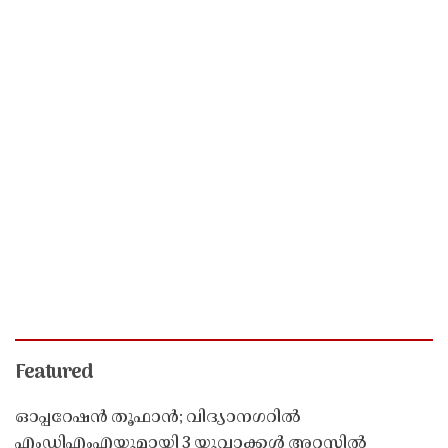
Featured
ഓപ്പറേഷൻ തൂഫാൻ; വിദ്യാനഗറിൽ
എംഡിഎംഎയുമായി 3 യുവാക്കൾ അറസ്റ്റിൽ