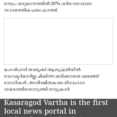
നേട്ടം; വരുമാനത്തിൽ 20% വർധനവോടെ
സാമ്പത്തിക ഫലം പുറത്ത്
മംഗൽപാടി താലൂക്ക് ആശുപത്രിയിൽ
ഡോക്ടർമാരില്ല; ചികിത്സ ലഭിക്കാതെ വലഞ്ഞ്
രോഗികൾ, അനിശ്ചിതകാല നിരാഹാര
സമരത്തിനൊരുങ്ങി നാട്ടുകാർ
Kasaragod Vartha is the first
local news portal in