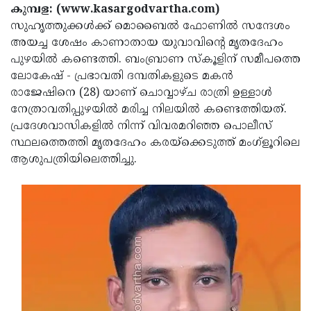
Election
Maha
കുമ്പള: (www.kasargodvartha.com)
സുഹൃത്തുക്കള്‍ക്ക് മൊബൈല്‍ ഫോണില്‍ സന്ദേശം
Shivarathri
International
അയച്ച ശേഷം കാണാതായ യുവാവിന്റെ മൃതദേഹം
Women's
Anti-
പുഴയില്‍ കണ്ടെത്തി. ബംബ്രാണ സ്‌കൂളിന് സമീപത്തെ
ലോകേഷ് - പ്രഭാവതി ദമ്പതികളുടെ മകന്‍
Day
Drug
Attukal
രാജേഷിനെ (28) യാണ് ചൊവ്വാഴ്ച രാത്രി ഉള്ളാള്‍
Campaign
Pongala
Holi
നേത്രാവതിപ്പുഴയില്‍ മരിച്ച നിലയില്‍ കണ്ടെത്തിയത്.
പ്രദേശവാസികളില്‍ നിന്ന് വിവരമറിഞ്ഞ പൊലീസ്
2025
2025
IPL
സ്ഥലത്തെത്തി മൃതദേഹം കരയ്ക്കെടുത്ത് മംഗ്‌ളൂറിലെ
2025
Eid
ആശുപത്രിയിലെത്തിച്ചു.
Al-
Waqf
Fitr
Bill
Vishu
2025
Controversy
Festival
Good
2025
Friday
Easter
Observance
Sunday
By-
2025
2025
Election
Bihar