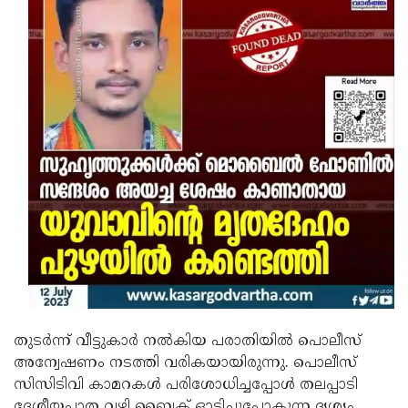
തുടര്‍ന്ന് വീട്ടുകാര്‍ നല്‍കിയ പരാതിയില്‍ പൊലീസ്
അന്വേഷണം നടത്തി വരികയായിരുന്നു. പൊലീസ്
സിസിടിവി കാമറകള്‍ പരിശോധിച്ചപ്പോള്‍ തലപ്പാടി
ദേശീയപാത വഴി ബൈക് ഓടിച്ചുപോകുന്ന ദൃശ്യം