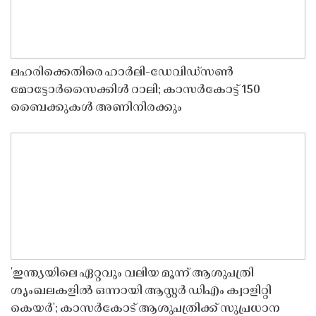
ലഹരിക്കെതിരെ ഹാർലി-ഡേവിഡ്‌സൺ
മോട്ടോർസൈക്കിൾ റാലി; കാസർകോട്ട് 150
ബൈക്കുകൾ അണിനിരക്കും
'ഇന്ത്യയിലെ ഏറ്റവും വലിയ മൂന്ന് ആശുപത്രി
ശൃംഖലകളിൽ ഒന്നായി ആസ്റ്റർ ഡിഎം ക്വാളിറ്റി
കെയർ'; കാസർകോട് ആശുപത്രിക്ക് സുപ്രധാന