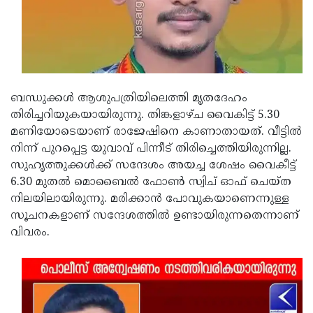
Updates
Assembly
Kerala
Polls
Local
Look
Body
Back
Election
2025
ബന്ധുക്കള്‍ ആശുപത്രിയിലെത്തി മൃതദേഹം
തിരിച്ചറിയുകയായിരുന്നു. തിങ്കളാഴ്ച വൈകിട്ട് 5.30
മണിയോടെയാണ് രാജേഷിനെ കാണാതായത്. വീട്ടില്‍
നിന്ന് പുറപ്പെട്ട യുവാവ് പിന്നീട് തിരിച്ചെത്തിയിരുന്നില്ല.
സുഹൃത്തുക്കള്‍ക്ക് സന്ദേശം അയച്ച ശേഷം വൈകീട്ട്
6.30 മുതല്‍ മൊബൈല്‍ ഫോണ്‍ സ്വിച് ഓഫ് ചെയ്ത
നിലയിലായിരുന്നു. മരിക്കാന്‍ പോവുകയാണെന്നുള്ള
സൂചനകളാണ് സന്ദേശത്തില്‍ ഉണ്ടായിരുന്നതെന്നാണ്
വിവരം.