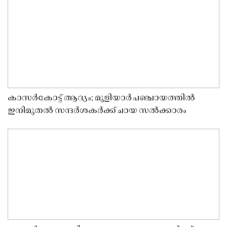
കാസർകോട്ട് ആദ്യം; മുളിയാർ പഞ്ചായത്തിൽ
ഇനിമുതൽ സന്ദർശകർക്ക് ചായ സൽക്കാരം