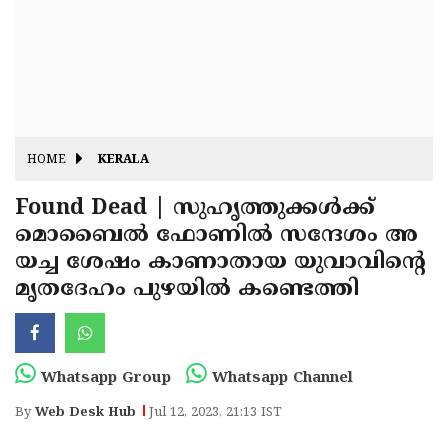
Fitr
May
Day
Eid
Al
Independence
Ad'ha
Day
Onam
HOME
KERALA
J&K
State
Found Dead | സുഹൃത്തുക്കള്‍ക്ക്
Haryana
മൊബൈല്‍ ഫോണില്‍ സന്ദേശം അ
Assembly
State
Diwali
യച്ച ശേഷം കാണാതായ യുവാവിന്റെ
Elections
Assembly
Christmas
മൃതദേഹം പുഴയില്‍ കണ്ടെത്തി
Elections
New-
Year
Republic
Whatsapp Group
Whatsapp Channel
Day
Budget
By
Web Desk Hub
Jul 12, 2023, 21:13 IST
Delhi