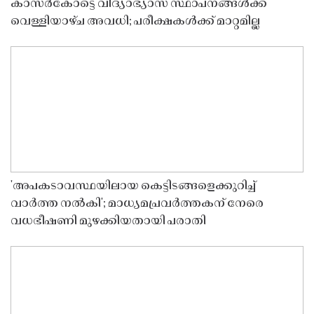
കാസർകോട്ടെ വിദ്യാഭ്യാസ സ്ഥാപനങ്ങൾക്ക്
വെള്ളിയാഴ്ച അവധി; പരീക്ഷകൾക്ക് മാറ്റമില്ല
'അപകടാവസ്ഥയിലായ കെട്ടിടങ്ങളെക്കുറിച്ച്
വാർത്ത നൽകി'; മാധ്യമപ്രവർത്തകന് നേരെ
വധഭീഷണി മുഴക്കിയതായി പരാതി