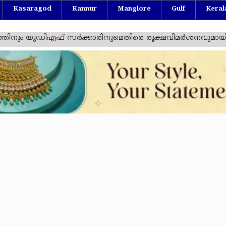
Kasaragod
Kannur
Manglore
Gulf
Keral