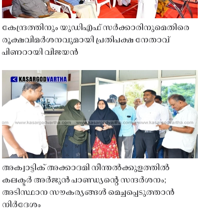
കേന്ദ്രത്തിനും യുഡിഎഫ് സർക്കാരിനുമെതിരെ
രൂക്ഷവിമർശനവുമായി പ്രതിപക്ഷ നേതാവ്
പിണറായി വിജയൻ
അക്വാട്ടിക് അക്കാദമി നീന്തൽക്കുളത്തിൽ
കലക്ടർ അർജുൻ പാണ്ഡ്യൻ്റെ സന്ദർശനം;
അടിസ്ഥാന സൗകര്യങ്ങൾ മെച്ചപ്പെടുത്താൻ
നിർദേശം