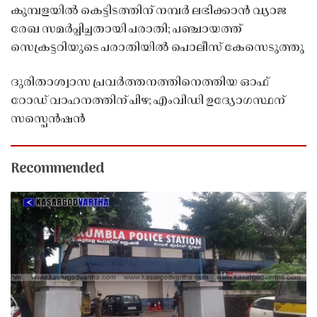
കുമ്പളയിൽ കെട്ടിടത്തിന് നമ്പർ ലഭിക്കാൻ വ്യാജ
രേഖ സമർപ്പിച്ചതായി പരാതി; പഞ്ചായത്ത്
സെക്രട്ടറിയുടെ പരാതിയിൽ പൊലീസ് കേസെടുത്തു
ദുരിതാശ്വാസ പ്രവർത്തനത്തിനെത്തിയ ഓഫ്
റോഡ് വാഹനത്തിന് പിഴ; എംവിഡി ഉദ്യോഗസ്ഥന്
സസ്പെൻഷൻ
Recommended