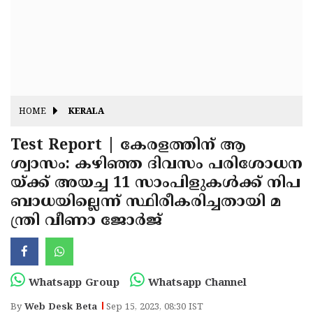
Fitr
May
Day
Eid
Al
Independence
Ad'ha
Day
Onam
HOME
KERALA
J&K
State
Test Report | കേരളത്തിന് ആ
Haryana
ശ്വാസം: കഴിഞ്ഞ ദിവസം പരിശോധന
Assembly
State
Diwali
യ്ക്ക് അയച്ച 11 സാംപിളുകള്‍ക്ക് നിപ
Elections
Assembly
Christmas
ബാധയില്ലെന്ന് സ്ഥിരീകരിച്ചതായി മ
Elections
ന്ത്രി വീണാ ജോര്‍ജ്
New-
Year
Republic
Day
Budget
Whatsapp Group
Whatsapp Channel
Delhi
By
Web Desk Beta
Sep 15, 2023, 08:30 IST