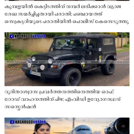
കുമ്പളയിൽ കെട്ടിടത്തിന് നമ്പർ ലഭിക്കാൻ വ്യാജ
രേഖ സമർപ്പിച്ചതായി പരാതി; പഞ്ചായത്ത്
സെക്രട്ടറിയുടെ പരാതിയിൽ പൊലീസ് കേസെടുത്തു
ദുരിതാശ്വാസ പ്രവർത്തനത്തിനെത്തിയ ഓഫ്
റോഡ് വാഹനത്തിന് പിഴ; എംവിഡി ഉദ്യോഗസ്ഥന്
സസ്പെൻഷൻ