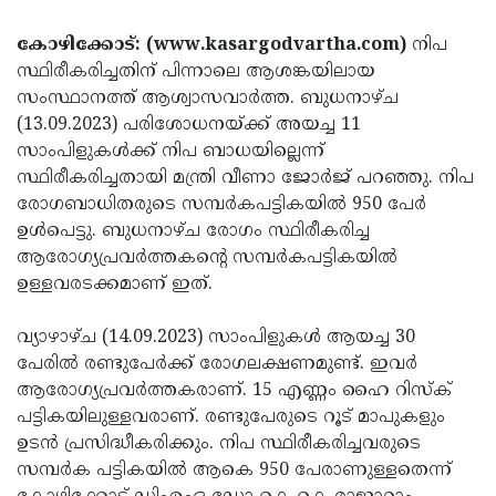
Election
Maha
കോഴിക്കോട്: (www.kasargodvartha.com)
നിപ
Shivarathri
International
സ്ഥിരീകരിച്ചതിന് പിന്നാലെ ആശങ്കയിലായ
Women's
Anti-
സംസ്ഥാനത്ത് ആശ്വാസവാര്‍ത്ത. ബുധനാഴ്ച
(13.09.2023) പരിശോധനയ്ക്ക് അയച്ച 11
Day
Drug
Attukal
സാംപിളുകള്‍ക്ക് നിപ ബാധയില്ലെന്ന്
Campaign
Pongala
Holi
സ്ഥിരീകരിച്ചതായി മന്ത്രി വീണാ ജോര്‍ജ് പറഞ്ഞു. നിപ
രോഗബാധിതരുടെ സമ്പര്‍കപട്ടികയില്‍ 950 പേര്‍
2025
2025
IPL
ഉള്‍പെട്ടു. ബുധനാഴ്ച രോഗം സ്ഥിരീകരിച്ച
2025
Eid
ആരോഗ്യപ്രവര്‍ത്തകന്റെ സമ്പര്‍കപട്ടികയില്‍
ഉള്ളവരടക്കമാണ് ഇത്.
Al-
Waqf
Fitr
Bill
Vishu
വ്യാഴാഴ്ച (14.09.2023) സാംപിളുകള്‍ ആയച്ച 30
2025
പേരില്‍ രണ്ടുപേര്‍ക്ക് രോഗലക്ഷണമുണ്ട്. ഇവര്‍
Controversy
Festival
Good
ആരോഗ്യപ്രവര്‍ത്തകരാണ്. 15 എണ്ണം ഹൈ റിസ്‌ക്
2025
Friday
Easter
പട്ടികയിലുള്ളവരാണ്. രണ്ടുപേരുടെ റൂട് മാപുകളും
ഉടന്‍ പ്രസിദ്ധീകരിക്കും. നിപ സ്ഥിരീകരിച്ചവരുടെ
Observance
Sunday
By-
സമ്പര്‍ക പട്ടികയില്‍ ആകെ 950 പേരാണുള്ളതെന്ന്
2025
2025
Election
Bihar