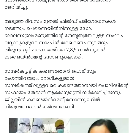
കോഴിക്കോട് ഡിഎംഒ ഡോ കെ കെ രാജാറാം
അറിയിച്ചു.
Updates
Assembly
Kerala
Polls
Local
Look
അടുത്ത ദിവസം മുതല്‍ ഫീല്‍ഡ് പരിശോധനകള്‍
നടത്തും. ചെന്നൈയില്‍നിന്നുള്ള ഡോ.
Body
Back
ബാലസുബ്രഹ്മണ്യത്തിന്റെ നേതൃത്വത്തിലുള്ള സംഘം
Election
2025
വവ്വാലുകളുടെ സാംപിള്‍ ശേഖരണം തുടങ്ങും.
തിരുവള്ളൂര്‍ പഞ്ചായതിലെ 7,8,9 വാര്‍ഡുകള്‍
കണ്ടെയ്ന്‍മെന്റ് സോണുകളാക്കി.
സമ്പര്‍കപ്പട്ടിക കണ്ടെത്താന്‍ പൊലീസും
രംഗത്തിറങ്ങും. രോഗികളുമായി
സമ്പര്‍കത്തിലുള്ളവരെ കണ്ടെത്താനായി പൊലീസിന്റെ
സഹായം തേടാന്‍ ആരോഗ്യമന്ത്രി നിര്‍ദേശിച്ചിരുന്നു.
ജില്ലയില്‍ കണ്ടെയ്ന്‍മെന്റ് സോണുകളില്‍
നിയന്ത്രണങ്ങള്‍ കര്‍ശനമാക്കി.