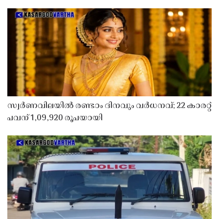
സ്വർണവിലയിൽ രണ്ടാം ദിനവും വർധനവ്; 22 കാരറ്റ്
പവന് 1,09,920 രൂപയായി