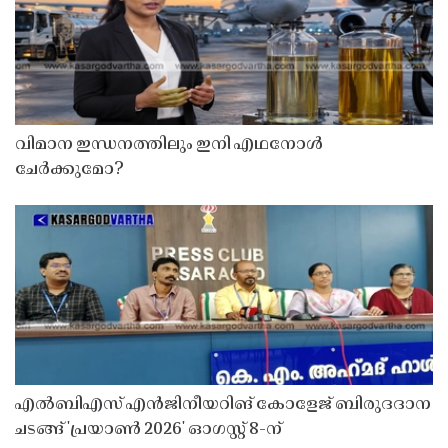
വിമാന ഇന്ധനത്തിലും ഇനി എഥനോൾ
ചേർക്കുമോ?
എൽബിഎസ് എൻജിനീയറിങ് കോളേജ് ബിരുദദാന
ചടങ്ങ് 'പ്രയാൺ 2026' ഓഗസ്റ്റ് 8-ന്