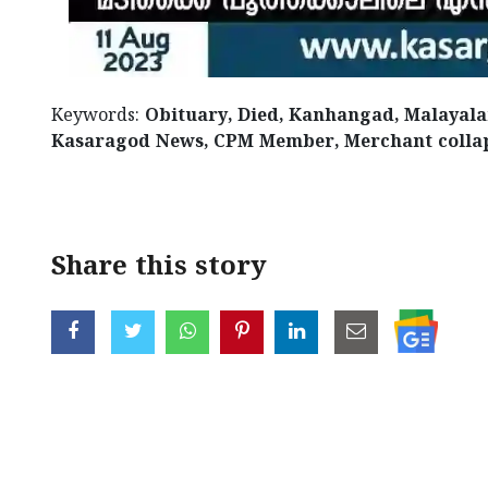
Keywords:
Obituary, Died, Kanhangad, Malayal
Kasaragod News, CPM Member, Merchant collap
< !- START disable copy paste -->
Share this story