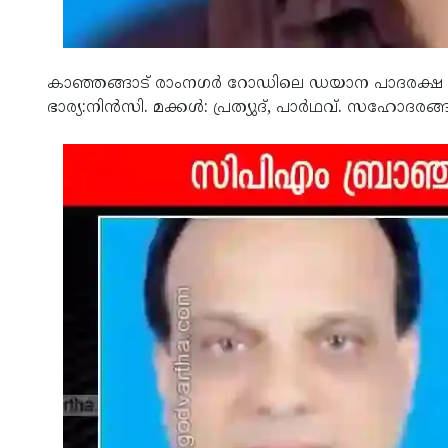
കാഞ്ഞങ്ങാട് രാംനഗര്‍ റോഡിലെ ഡയാന പാദരക്ഷ
ഭാര്യ:നിന്‍സി. മക്കള്‍: പ്രത്യുദ്, പാര്‍ഥവ്. സഹോദരങ