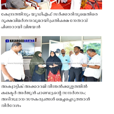
കേന്ദ്രത്തിനും യുഡിഎഫ് സർക്കാരിനുമെതിരെ
രൂക്ഷവിമർശനവുമായി പ്രതിപക്ഷ നേതാവ്
പിണറായി വിജയൻ
അക്വാട്ടിക് അക്കാദമി നീന്തൽക്കുളത്തിൽ
കലക്ടർ അർജുൻ പാണ്ഡ്യൻ്റെ സന്ദർശനം;
അടിസ്ഥാന സൗകര്യങ്ങൾ മെച്ചപ്പെടുത്താൻ
നിർദേശം