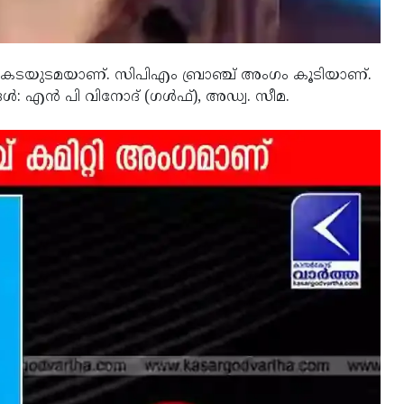
 കടയുടമയാണ്. സിപിഎം ബ്രാഞ്ച് അംഗം കൂടിയാണ്.
്ങള്‍: എന്‍ പി വിനോദ് (ഗള്‍ഫ്), അഡ്വ. സീമ.