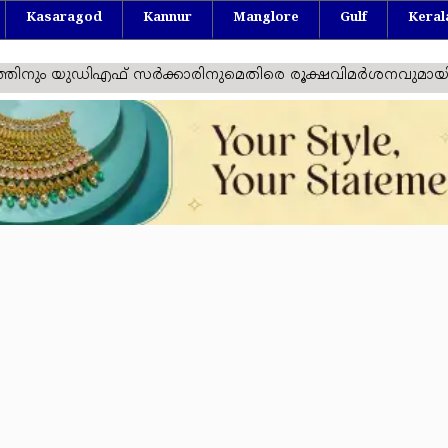
Kasaragod
Kannur
Manglore
Gulf
Keral