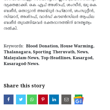
വ്യക്തമാക്കി. കെ എച് അശ്‌റഫ്, ശംസീർ, യു കെ
ബശീർ, തൊട്ടാൻ അബ്ദുർ റഹ്‌മാൻ, ശംസുദ്ദീൻ,
സിയാദ്, അശ്‌റഫ്, വാർഡ് കൗൺസിലർ ആഫില
ബശീർ തുടങ്ങിയവർ രക്തദാനത്തിന് നേതൃത്വം
നൽകി.
Keywords:
Blood Donation, House Warming,
Thalanagara, Sporting Theruvath, News,
Malayalam-News, Top-Headlines, Kasargod,
Kasaragod-News.
Share this story