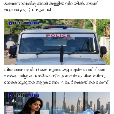
ഭക്ഷണാവശിഷ്ടങ്ങൾ തള്ളിയ നിലയിൽ; നടപടി
ആവശ്യപ്പെട്ട് നാട്ടുകാർ
വിദേശത്തുനിന്ന് കൊടുത്തയച്ച സ്വർണം തിരികെ
നൽകിയില്ല; കാസർകോട്ട് യുവാവിനും പിതാവിനും
നേരെ ഗുരുതര ആക്രമണം; 4 പേർക്കെതിരെ കേസ്