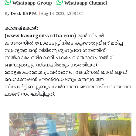
Election
Maha
Whatsapp Group
Whatsapp Channel
Shivarathri
International
By
Desk KAPPA
Aug 14, 2023, 20:59 IST
Women's
Anti-
കാസർകോട്:
Day
Drug
Attukal
(www.kasargodvartha.com)
മുൻസിപൽ
കൗൺസിൽ വോടെടുപ്പിനിടെ കുഴഞ്ഞുവീണ് മരിച്ച
Campaign
Pongala
Holi
സുഹൃത്തിന്റെ വീടിന്റെ ഗൃഹപ്രവേശനത്തിന്
2025
2025
IPL
സൽകാരം ഒഴിവാക്കി പകരം രക്തദാനം നൽകി
ബന്ധുക്കളും സ്നേഹിതരും നടത്തിയത്
2025
Eid
മാതൃകാപരമായ പ്രവർത്തനം. അഫ്‌സൽ ഖാൻ ബ്ലഡ്
Al-
Waqf
ഡൊണേഷൻ ഫൗൻഡേഷനും തെരുവത്ത്
സ്പോർട്ടിങ് ക്ലബും ചേർന്നാണ് ഞായറാഴ്ച രക്തദാന
Fitr
Bill
Vishu
ചടങ്ങ് സംഘടിപ്പിച്ചത്.
2025
Controversy
Festival
Good
2025
Friday
Easter
Observance
Sunday
By-
2025
2025
Election
Bihar