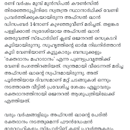
രണ്ട് വർഷം മുമ്പ് മുൻസിപൽ കൗൺസിൽ
തിരഞ്ഞെടുപ്പിനിടെ സ്വതന്ത്ര സ്ഥാനാർഥിക്ക് വേണ്ടി
പ്രവർത്തിക്കുകയായിരുന്ന അഫ്സൽ ഖാൻ
ഡിസംബർ 14നാണ് കുഴഞ്ഞുവീണ് മരിച്ചത്. തളങ്കര
പള്ളിക്കാൽ സ്വദേശിയായ അഫ്സൽ ഖാൻ
തെരുവത്ത് സ്‌പോർടിങ്‌ ക്ലബ്‌ ജെനറൽ സെക്രടറി
കൂടിയായിരുന്നു. സുഹൃത്തിന്റെ ഓർമ നിലനിർത്താൻ
കൂടി വേണ്ടിയാണ് കൂട്ടുകാരും ബന്ധുക്കളും
'രക്തദാനം മഹാദാനം' എന്ന പുണ്യപ്രവൃത്തിക്ക്
വേണ്ടി രംഗത്തിറങ്ങിയത്. സ്വന്തമായി വീടെന്നത് മരിച്ച
അഫ്സൽ ഖാന്റെ സ്വപ്നമായിരുന്നു. അത്
പൂർത്തിയായ ദിവസമാണ് മറ്റ് ചടങ്ങുകൾ ഒന്നും
നടത്താതെ വീട്ടിൽ പ്രവേശിച്ച ശേഷം എല്ലാവരും
രക്തദാനത്തിനായി ജെനറൽ ആശുപത്രിയിലേക്ക്
എത്തിയത്.
വരും വർഷങ്ങളിലും അഫ്സൽ ഖാന്റെ പേരിൽ
രക്തദാനം നടത്തുമെന്ന് ഫൗൻഡേഷൻ
ഭാരവാഹികളും സ്പോർട്ടിങ് ക്ലബ് പ്രവർത്തകരും