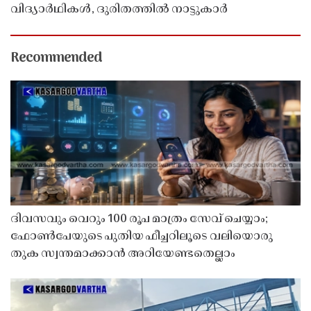
വിദ്യാർഥികൾ, ദുരിതത്തിൽ നാട്ടുകാർ
Recommended
ദിവസവും വെറും 100 രൂപ മാത്രം സേവ് ചെയ്യാം;
ഫോൺപേയുടെ പുതിയ ഫീച്ചറിലൂടെ വലിയൊരു
തുക സ്വന്തമാക്കാൻ അറിയേണ്ടതെല്ലാം