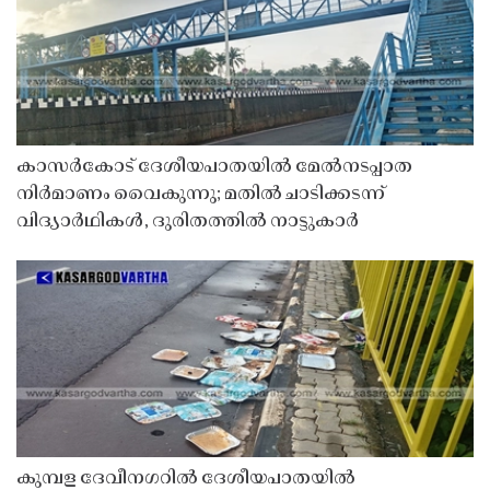
കാസർകോട് ദേശീയപാതയിൽ മേൽനടപ്പാത
നിർമാണം വൈകുന്നു; മതിൽ ചാടിക്കടന്ന്
വിദ്യാർഥികൾ, ദുരിതത്തിൽ നാട്ടുകാർ
കുമ്പള ദേവീനഗറിൽ ദേശീയപാതയിൽ