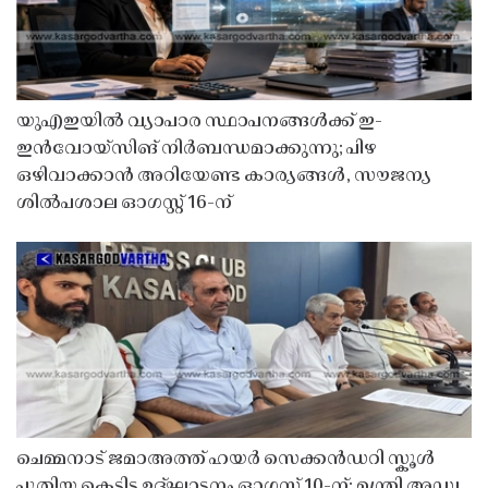
യുഎഇയിൽ വ്യാപാര സ്ഥാപനങ്ങൾക്ക് ഇ-
ഇൻവോയ്സിങ് നിർബന്ധമാക്കുന്നു; പിഴ
ഒഴിവാക്കാൻ അറിയേണ്ട കാര്യങ്ങൾ, സൗജന്യ
ശിൽപശാല ഓഗസ്റ്റ് 16-ന്
ചെമ്മനാട് ജമാഅത്ത് ഹയർ സെക്കൻഡറി സ്കൂൾ
പുതിയ കെട്ടിട ഉദ്ഘാടനം ഓഗസ്റ്റ് 10-ന്; മന്ത്രി അഡ്വ.