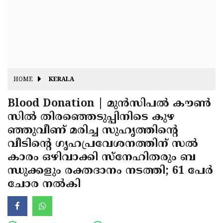
Fitr
May
Day
Eid
Al
Independence
Ad'ha
Day
Onam
HOME
KERALA
J&K
State
Blood Donation | മുൻസിപൽ കൗൺ
Haryana
സിൽ തിരഞ്ഞെടുപ്പിനിടെ കുഴ
Assembly
State
Diwali
ഞ്ഞുവീണ് മരിച്ച സുഹൃത്തിന്റെ
Elections
Assembly
Christmas
വീടിന്റെ ഗൃഹപ്രവേശനത്തിന് സൽ
Elections
കാരം ഒഴിവാക്കി സ്നേഹിതരും ബ
New-
ന്ധുക്കളും രക്തദാനം നടത്തി; 61 പേർ
Year
Republic
ചോര നൽകി
Day
Budget
Delhi