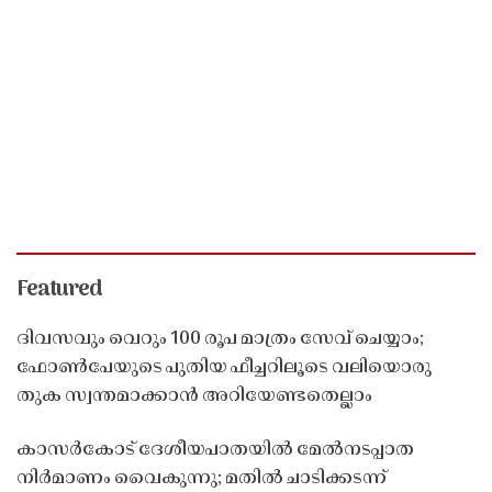
Featured
ദിവസവും വെറും 100 രൂപ മാത്രം സേവ് ചെയ്യാം;
ഫോൺപേയുടെ പുതിയ ഫീച്ചറിലൂടെ വലിയൊരു
തുക സ്വന്തമാക്കാൻ അറിയേണ്ടതെല്ലാം
കാസർകോട് ദേശീയപാതയിൽ മേൽനടപ്പാത
നിർമാണം വൈകുന്നു; മതിൽ ചാടിക്കടന്ന്