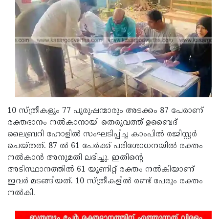
Updates
Assembly
Kerala
Polls
Local
Look
Body
Back
Election
2025
10 സ്ത്രീകളും 77 പുരുഷന്മാരും അടക്കം 87 പേരാണ്
രക്തദാനം നൽകാനായി തെരുവത്ത് ഉബൈദ്
ലൈബ്രറി ഹോളിൽ സംഘടിപ്പിച്ച കാംപിൽ രജിസ്റ്റർ
ചെയ്തത്. 87 ൽ 61 പേർക്ക് പരിശോധനയിൽ രക്തം
നൽകാൻ അനുമതി ലഭിച്ചു. ഇതിന്റെ
അടിസ്ഥാനത്തിൽ 61 യൂണിറ്റ് രക്തം നൽകിയാണ്
ഇവർ മടങ്ങിയത്. 10 സ്ത്രീകളിൽ രണ്ട് പേരും രക്തം
നൽകി.