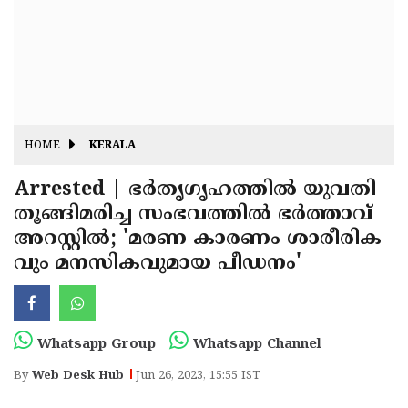
Fitr
May
Day
Eid
Al
Independence
Ad'ha
Day
Onam
HOME
KERALA
J&K
State
Arrested | ഭര്‍തൃഗൃഹത്തില്‍ യുവതി
Haryana
തൂങ്ങിമരിച്ച സംഭവത്തില്‍ ഭര്‍ത്താവ്
Assembly
State
Diwali
അറസ്റ്റില്‍; 'മരണ കാരണം ശാരീരിക
Elections
Assembly
Christmas
വും മനസികവുമായ പീഡനം'
Elections
New-
Year
Republic
Whatsapp Group
Whatsapp Channel
Day
Budget
By
Web Desk Hub
Jun 26, 2023, 15:55 IST
Delhi