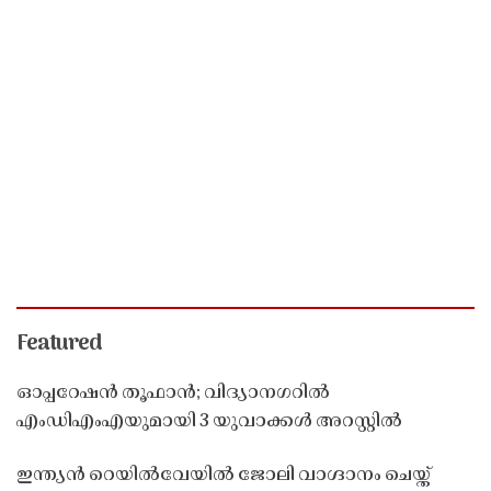
Featured
ഓപ്പറേഷൻ തൂഫാൻ; വിദ്യാനഗറിൽ
എംഡിഎംഎയുമായി 3 യുവാക്കൾ അറസ്റ്റിൽ
ഇന്ത്യൻ റെയിൽവേയിൽ ജോലി വാഗ്ദാനം ചെയ്ത്