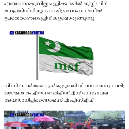
എത്താനാകുന്നില്ല; പള്ളിക്കരയിൽ മുസ്ലിം ലീഗ്
ജനപ്രതിനിധിയുടെ രാജി; ഒന്നാം വാർഡിൽ
ഉപതെരഞ്ഞെടുപ്പിന് കളമൊരുങ്ങുന്നു
വി ഡി സവർക്കറെ ഉൾപ്പെടുത്തി വിവാദ ചോദ്യാവലി;
മഞ്ചേശ്വരം എഇഒ ആർഎസ്എസ് ദാസ്യവേല
അവസാനിപ്പിക്കണമെന്ന് എംഎസ്എഫ്