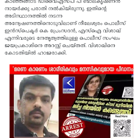
കാഞ്ഞങ്ങാട് ഡിവൈഎസ്പി പി ബാലകൃഷ്ണന്‍
നായര്‍ക്കു പരാതി നല്‍കിയിരുന്നു. ഇതിന്റെ
അടിസ്ഥാനത്തില്‍ നടന്ന
അന്വേഷണത്തിനൊടുവിലാണ് നീലേശ്വരം പൊലീസ്
ഇന്‍സ്‌പെക്ടര്‍ കെ പ്രേംസദന്‍, എസ്‌ഐ വിശാഖ്
എന്നിവരുടെ നേതൃത്വത്തിലുള്ള പൊലീസ് സംഘം
ജയപ്രകാശിനെ അറസ്റ്റ് ചെയ്തത്. വിശാഖിനെ
കോടതിയില്‍ ഹാജരാക്കി.