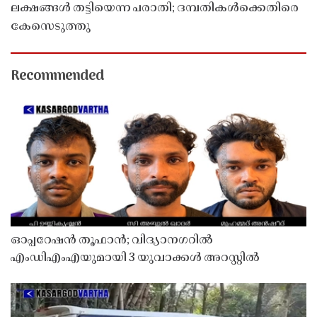
ലക്ഷങ്ങൾ തട്ടിയെന്ന പരാതി; ദമ്പതികൾക്കെതിരെ
കേസെടുത്തു
Recommended
ഓപ്പറേഷൻ തൂഫാൻ; വിദ്യാനഗറിൽ
എംഡിഎംഎയുമായി 3 യുവാക്കൾ അറസ്റ്റിൽ