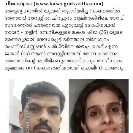
Election
Maha
നീലേശ്വരം: (www.kasargodvartha.com)
ഭര്‍തൃഗൃഹത്തില്‍ യുവതി തൂങ്ങിമരിച്ച സംഭവത്തില്‍
Shivarathri
International
ഭര്‍ത്താവ് അറസ്റ്റില്‍. ചിറപ്പുറം ആലിന്‍കീഴിലെ ഗോപി
Women's
Anti-
സദനത്തില്‍ പരേതനായ എറുവാട്ട് ഗോപിനാഥന്‍
നായര്‍ - നളിനി ദമ്പതികളുടെ മകള്‍ ഷീജ (35) യുടെ
Day
Drug
Attukal
മരണവുമായി ബന്ധപ്പെട്ട് ഭര്‍ത്താവ് നീലേശ്വരം
Campaign
Pongala
Holi
പൊലീസ് സ്റ്റേഷന്‍ പരിധിയിലെ ജയപ്രകാശ് എന്ന
ജയന്‍ (45) ആണ് അറസ്റ്റിലായത്. മരണ കാരണം
2025
2025
IPL
ഭര്‍ത്താവിന്റെ ശാരീരികവും മനസികവുമായ പീഡനം
2025
Eid
മൂലമാണെന്ന് കണ്ടെത്തിയതായി പൊലീസ് പറഞ്ഞു.
Al-
Waqf
Fitr
Bill
Vishu
2025
Controversy
Festival
Good
2025
Friday
Easter
Observance
Sunday
By-
2025
2025
Election
Bihar