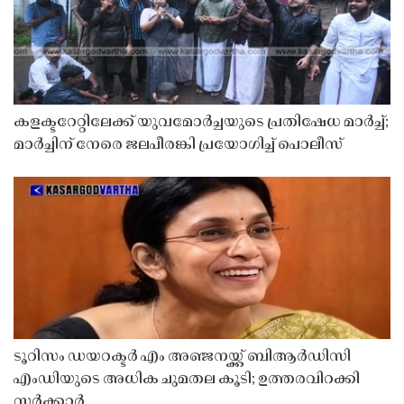
കളക്ടറേറ്റിലേക്ക് യുവമോർച്ചയുടെ പ്രതിഷേധ മാർച്ച്;
മാർച്ചിന് നേരെ ജലപീരങ്കി പ്രയോഗിച്ച് പൊലീസ്
ടൂറിസം ഡയറക്ടർ എം അഞ്ജനയ്ക്ക് ബിആർഡിസി
എംഡിയുടെ അധിക ചുമതല കൂടി; ഉത്തരവിറക്കി
സർക്കാർ