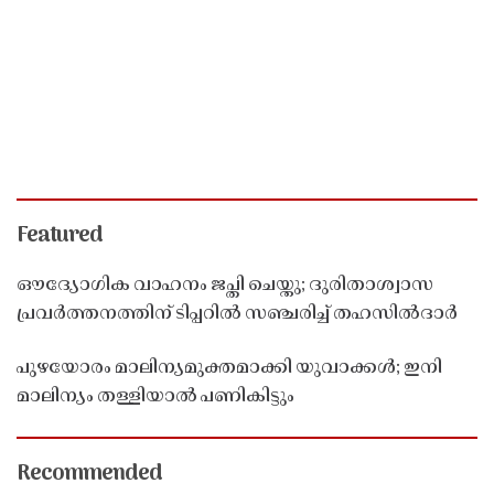
Featured
ഔദ്യോഗിക വാഹനം ജപ്തി ചെയ്തു; ദുരിതാശ്വാസ
പ്രവർത്തനത്തിന് ടിപ്പറിൽ സഞ്ചരിച്ച് തഹസിൽദാർ
പുഴയോരം മാലിന്യമുക്തമാക്കി യുവാക്കൾ; ഇനി
മാലിന്യം തള്ളിയാൽ പണികിട്ടും
Recommended