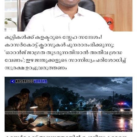
കുട്ടികൾക്ക് കളക്ടറുടെ സ്നേഹ സന്ദേശം!
കാസർകോട്ട് ക്ലാസുകൾ പുനരാരംഭിക്കുന്നു;
‘ഓറൻജ് ജാഗ്രത തുടരുന്നതിനാൽ അതീവ ശ്രദ്ധ
വേണം’; ഇഴ ജന്തുക്കളുടെ സാന്നിധ്യം പരിശോധിച്ച്
സുരക്ഷ ഉറപ്പുവരുത്തണം