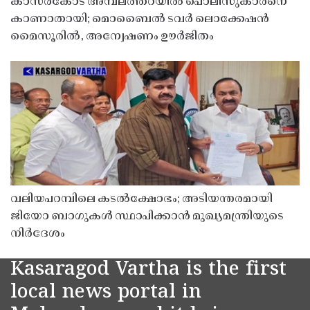
കാസർകോട് അമ്പലത്തറയിൽ പൊലീസുകാരനെ
കാണാതായി; മൊബൈൽ ടവർ ലൊക്കേഷൻ
മൈസൂരിൽ, അന്വേഷണം ഊർജിതം
വലിയപറമ്പിലെ കടൽക്ഷോഭം; അടിയന്തരമായി
ജിയോ ബാഗുകൾ സ്ഥാപിക്കാൻ മുഖ്യമന്ത്രിയുടെ
നിർദേശം
Kasaragod Vartha is the first
local news portal in