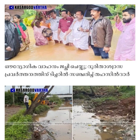
ഔദ്യോഗിക വാഹനം ജപ്തി ചെയ്തു; ദുരിതാശ്വാസ
പ്രവർത്തനത്തിന് ടിപ്പറിൽ സഞ്ചരിച്ച് തഹസിൽദാർ