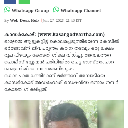
Election
Maha
Whatsapp Group
Whatsapp Channel
Shivarathri
International
By
Web Desk Hub
Jun 27, 2023, 21:46 IST
Women's
Anti-
Day
Drug
Attukal
കാസര്‍കോട്: (www.kasargodvartha.com)
ഭാര്യയെ ആട്ടുകല്ലിട്ട് കൊലപ്പെടുത്തിയെന്ന കേസില്‍
Campaign
Pongala
Holi
ഭര്‍ത്താവിന് ജീവപര്യന്തം കഠിന തടവും ഒരു ലക്ഷം
2025
2025
IPL
രൂപ പിഴയും കോടതി ശിക്ഷ വിധിച്ചു. അമ്പലത്തറ
പൊലീസ് സ്റ്റേഷന്‍ പരിധിയില്‍ പെട്ട ശാസ്താംപാറ
2025
Eid
കോളനിയിലെ നാരായണിയുടെ
Al-
Waqf
കൊലപാതകത്തിലാണ് ഭര്‍ത്താവ് അമ്പാടിയെ
കാസര്‍കോട് അഡ്‌ഹോക് സെഷന്‍സ് ഒന്നാം നമ്പര്‍
Fitr
Bill
Vishu
കോടതി ശിക്ഷിച്ചത്.
2025
Controversy
Festival
Good
2025
Friday
Easter
Observance
Sunday
By-
2025
2025
Election
Bihar