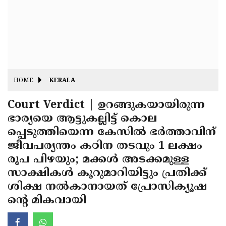
Fitr
May
Day
Eid
Al
Independence
Ad'ha
Day
Onam
HOME
KERALA
J&K
State
Court Verdict | ഉറങ്ങുകയായിരുന്ന
Haryana
ഭാര്യയെ ആട്ടുകല്ലിട്ട് കൊല
Assembly
State
Diwali
പ്പെടുത്തിയെന്ന കേസില്‍ ഭര്‍ത്താവിന്
Elections
Assembly
Christmas
ജീവപര്യന്തം കഠിന തടവും 1 ലക്ഷം
Elections
രൂപ പിഴയും; മക്കള്‍ അടക്കമുള്ള
New-
സാക്ഷികള്‍ കൂറുമാറിയിട്ടും പ്രതിക്ക്
Year
Republic
ശിക്ഷ നല്‍കാനായത് പ്രോസിക്യൂഷ
Day
Budget
ന്റെ മികവായി
Delhi