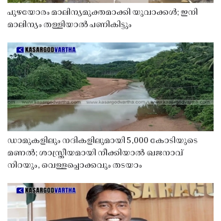
പുഴയോരം മാലിന്യമുക്തമാക്കി യുവാക്കൾ; ഇനി
മാലിന്യം തള്ളിയാൽ പണികിട്ടും
ഡാമുകളിലും നദികളിലുമായി 5,000 കോടിയുടെ
മണൽ; ശാസ്ത്രീയമായി നീക്കിയാൽ ഖജനാവ്
നിറയും, വെള്ളപ്പൊക്കവും തടയാം