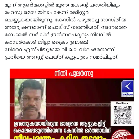
മൂന്ന് ആണ്‍മക്കളില്‍ മൂത്ത മകന്റെ പരാതിയിലും
രഹസ്യ മൊഴിയിലും കേസ് രജിസ്റ്റര്‍
ചെയ്യുകയായിരുന്നു. കേസില്‍ പഴുതടച്ച ശാസ്ത്രീയ
അന്വേഷണമാണ് പൊലീസ് നടത്തിയത്. അന്നത്തെ
ബേക്കല്‍ സര്‍കിള്‍ ഇന്‍സ്പെക്ടറും നിലവില്‍
കാസര്‍കോട് ജില്ലാ ക്രൈം ബ്രാഞ്ച്
ഡിവൈഎസ്പിയുമായ വി കെ വിശ്വംഭരനാണ്
പ്രതിയെ അറസ്റ്റ് ചെയ്ത് കുറ്റപത്രം സമര്‍പിച്ചത്.