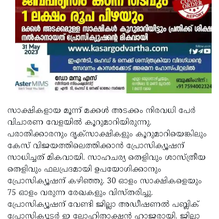
സാക്ഷികളായ മൂന്ന് മക്കള്‍ അടക്കം നിരവധി പേര്‍
വിചാരണ വേളയില്‍ കൂറുമാറിയിരുന്നു.
പരാതിക്കാരനും ദൃക്‌സാക്ഷികളും കൂറുമാറിയെങ്കിലും
കേസ് വിജയത്തിലെത്തിക്കാന്‍ പ്രോസിക്യൂഷന്
സാധിച്ചത് മികവായി. സാഹചര്യ തെളിവും ശാസ്ത്രീയ
തെളിവും ഫലപ്രദമായി ഉപയോഗിക്കാനും
പ്രോസിക്യൂഷന് കഴിഞ്ഞു. 30 ഓളം സാക്ഷികളെയും
75 ഓളം വരുന്ന രേഖകളും വിസ്തരിച്ചു.
പ്രോസിക്യൂഷന് വേണ്ടി ജില്ലാ അഡീഷണല്‍ പബ്ലിക്
പ്രോസിക്യൂടര്‍ ഇ ലോഹിതാക്ഷന്‍ ഹാജരായി. ജില്ലാ