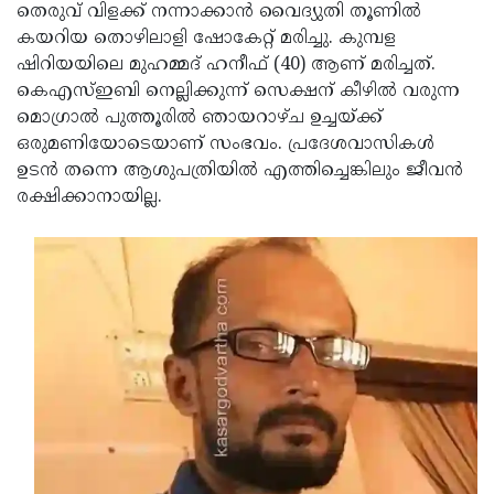
Election
Maha
തെരുവ് വിളക്ക് നന്നാക്കാന്‍ വൈദ്യുതി തൂണില്‍
കയറിയ തൊഴിലാളി ഷോകേറ്റ് മരിച്ചു. കുമ്പള
Shivarathri
International
ഷിറിയയിലെ മുഹമ്മദ് ഹനീഫ് (40) ആണ് മരിച്ചത്.
Women's
Anti-
കെഎസ്ഇബി നെല്ലിക്കുന്ന് സെക്ഷന് കീഴില്‍ വരുന്ന
മൊഗ്രാല്‍ പുത്തൂരില്‍ ഞായറാഴ്ച ഉച്ചയ്ക്ക്
Day
Drug
Attukal
ഒരുമണിയോടെയാണ് സംഭവം. പ്രദേശവാസികള്‍
Campaign
Pongala
Holi
ഉടന്‍ തന്നെ ആശുപത്രിയില്‍ എത്തിച്ചെങ്കിലും ജീവന്‍
രക്ഷിക്കാനായില്ല.
2025
2025
IPL
2025
Eid
Al-
Waqf
Fitr
Bill
Vishu
2025
Controversy
Festival
Good
2025
Friday
Easter
Observance
Sunday
By-
2025
2025
Election
Bihar