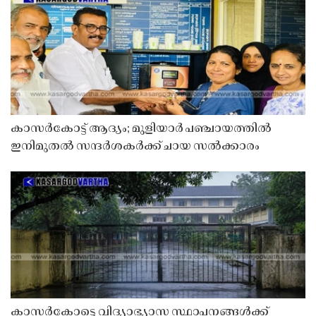
കാസർകോട്ട് ആദ്യം; മുളിയാർ പഞ്ചായത്തിൽ
ഇനിമുതൽ സന്ദർശകർക്ക് ചായ സൽക്കാരം
കാസർകോട്ടെ വിദ്യാഭ്യാസ സ്ഥാപനങ്ങൾക്ക്