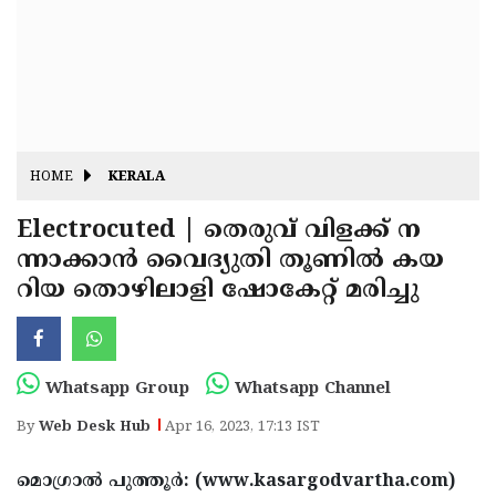
Fitr
May
Day
Eid
Al
Independence
Ad'ha
Day
Onam
HOME
KERALA
J&K
State
Electrocuted | തെരുവ് വിളക്ക് ന
Haryana
ന്നാക്കാന്‍ വൈദ്യുതി തൂണില്‍ കയ
Assembly
State
Diwali
റിയ തൊഴിലാളി ഷോകേറ്റ് മരിച്ചു
Elections
Assembly
Christmas
Elections
New-
Year
Republic
Whatsapp Group
Whatsapp Channel
Day
Budget
By
Web Desk Hub
Apr 16, 2023, 17:13 IST
Delhi
മൊഗ്രാല്‍ പുത്തൂര്‍: (www.kasargodvartha.com)