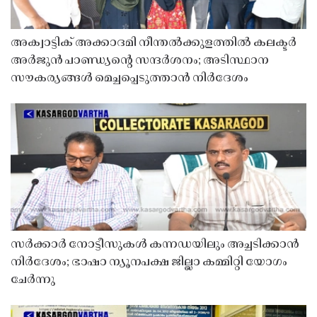
അക്വാട്ടിക് അക്കാദമി നീന്തൽക്കുളത്തിൽ കലക്ടർ
അർജുൻ പാണ്ഡ്യൻ്റെ സന്ദർശനം; അടിസ്ഥാന
സൗകര്യങ്ങൾ മെച്ചപ്പെടുത്താൻ നിർദേശം
സർക്കാർ നോട്ടീസുകൾ കന്നഡയിലും അച്ചടിക്കാൻ
നിർദേശം; ഭാഷാ ന്യൂനപക്ഷ ജില്ലാ കമ്മിറ്റി യോഗം
ചേർന്നു