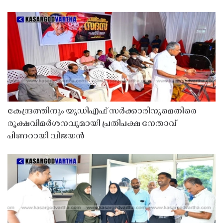
കേന്ദ്രത്തിനും യുഡിഎഫ് സർക്കാരിനുമെതിരെ
രൂക്ഷവിമർശനവുമായി പ്രതിപക്ഷ നേതാവ്
പിണറായി വിജയൻ