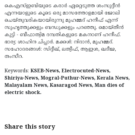
കെഎസ്ഇബിയുടെ കരാര്‍ ഏറ്റെടുത്ത ശംസുദ്ദീന്‍
എന്നയാളുടെ കൂടെ ഒരു മാസത്തോളമായി ജോലി
ചെയ്തുവരികയായിരുന്നു മുഹമ്മദ് ഹനീഫ് എന്ന്
സുഹൃത്തുക്കളും ബന്ധുക്കളും പറഞ്ഞു. മൊയ്തീന്‍
കുട്ടി - ബീഫാത്വിമ ദമ്പതികളുടെ മകനാണ് ഹനീഫ്.
ഭാര്യ: ശാഹിന ചിപ്പാര്‍. മക്കള്‍: നിദാന്‍, മുഹമ്മദ്.
സഹോദരങ്ങള്‍: സിദ്ദീഖ്, ലത്വീഫ്, ആഇശ, ഖദീജ,
തംസീറ.
Keywords:
KSEB-News, Electrocuted-News,
Shiriya-News, Mogral-Puthur-News, Kerala News,
Malayalam News, Kasaragod News, Man dies of
electric shock.
< !- START disable copy paste -->
Share this story