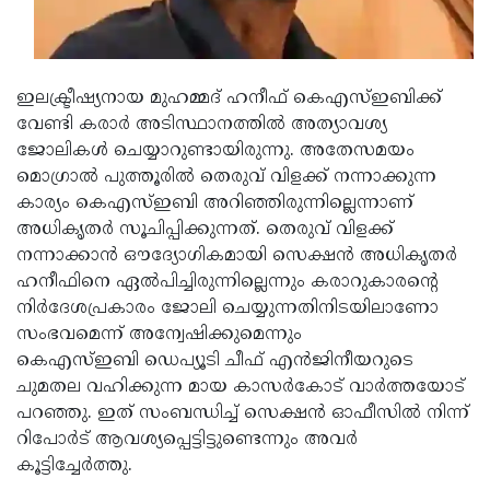
Updates
Assembly
Kerala
Polls
Local
Look
ഇലക്ട്രീഷ്യനായ മുഹമ്മദ് ഹനീഫ് കെഎസ്ഇബിക്ക്
Body
Back
വേണ്ടി കരാര്‍ അടിസ്ഥാനത്തില്‍ അത്യാവശ്യ
Election
2025
ജോലികള്‍ ചെയ്യാറുണ്ടായിരുന്നു. അതേസമയം
മൊഗ്രാല്‍ പുത്തൂരില്‍ തെരുവ് വിളക്ക് നന്നാക്കുന്ന
കാര്യം കെഎസ്ഇബി അറിഞ്ഞിരുന്നില്ലെന്നാണ്
അധികൃതര്‍ സൂചിപ്പിക്കുന്നത്. തെരുവ് വിളക്ക്
നന്നാക്കാന്‍ ഔദ്യോഗികമായി സെക്ഷന്‍ അധികൃതര്‍
ഹനീഫിനെ ഏല്‍പിച്ചിരുന്നില്ലെന്നും കരാറുകാരന്റെ
നിര്‍ദേശപ്രകാരം ജോലി ചെയ്യുന്നതിനിടയിലാണോ
സംഭവമെന്ന് അന്വേഷിക്കുമെന്നും
കെഎസ്ഇബി ഡെപ്യൂടി ചീഫ് എന്‍ജിനീയറുടെ
ചുമതല വഹിക്കുന്ന മായ കാസര്‍കോട് വാര്‍ത്തയോട്
പറഞ്ഞു. ഇത് സംബന്ധിച്ച് സെക്ഷന്‍ ഓഫീസില്‍ നിന്ന്
റിപോര്‍ട് ആവശ്യപ്പെട്ടിട്ടുണ്ടെന്നും അവര്‍
കൂട്ടിച്ചേര്‍ത്തു.