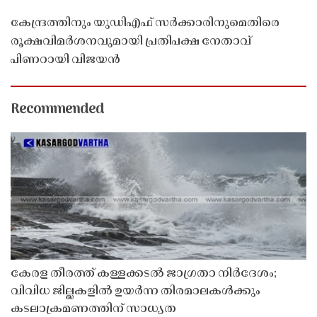
കേന്ദ്രത്തിനും യുഡിഎഫ് സർക്കാരിനുമെതിരെ
രൂക്ഷവിമർശനവുമായി പ്രതിപക്ഷ നേതാവ്
പിണറായി വിജയൻ
Recommended
കേരള തീരത്ത് കള്ളക്കടൽ ജാഗ്രതാ നിർദേശം;
വിവിധ ജില്ലകളിൽ ഉയർന്ന തിരമാലകൾക്കും
കടലാക്രമണത്തിന് സാധ്യത