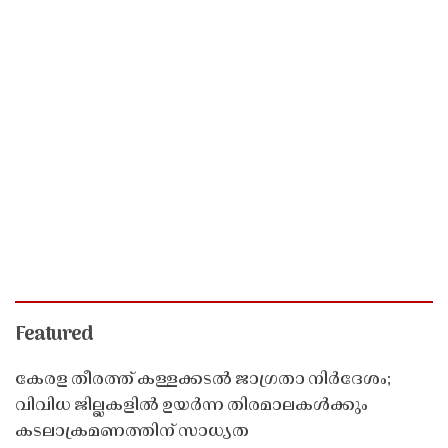
Featured
കേരള തീരത്ത് കള്ളക്കടൽ ജാഗ്രതാ നിർദേശം;
വിവിധ ജില്ലകളിൽ ഉയർന്ന തിരമാലകൾക്കും
കടലാക്രമണത്തിന് സാധ്യത