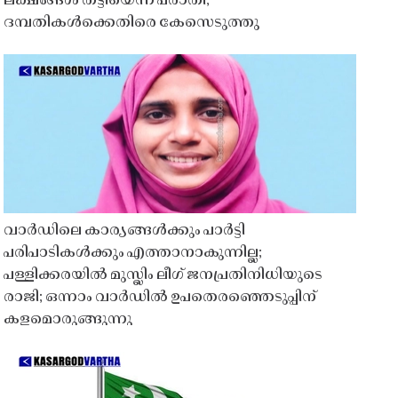
ലക്ഷങ്ങൾ തട്ടിയെന്ന പരാതി;
ദമ്പതികൾക്കെതിരെ കേസെടുത്തു
വാർഡിലെ കാര്യങ്ങൾക്കും പാർട്ടി
പരിപാടികൾക്കും എത്താനാകുന്നില്ല;
പള്ളിക്കരയിൽ മുസ്ലിം ലീഗ് ജനപ്രതിനിധിയുടെ
രാജി; ഒന്നാം വാർഡിൽ ഉപതെരഞ്ഞെടുപ്പിന്
കളമൊരുങ്ങുന്നു