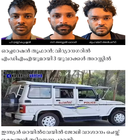
ഓപ്പറേഷൻ തൂഫാൻ; വിദ്യാനഗറിൽ
എംഡിഎംഎയുമായി 3 യുവാക്കൾ അറസ്റ്റിൽ
ഇന്ത്യൻ റെയിൽവേയിൽ ജോലി വാഗ്ദാനം ചെയ്ത്