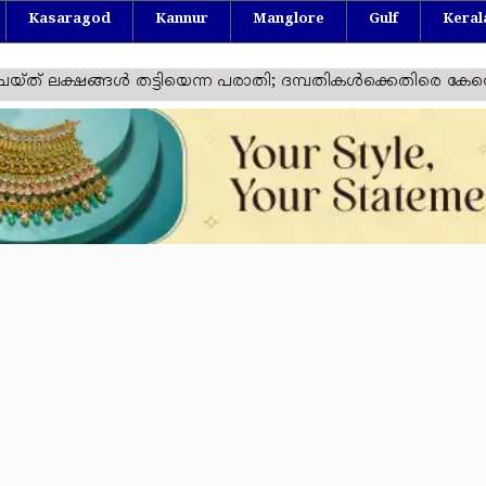
Kasaragod
Kannur
Manglore
Gulf
Keral