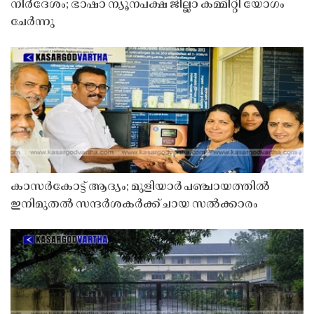
നിർദേശം; ഭാഷാ ന്യൂനപക്ഷ ജില്ലാ കമ്മിറ്റി യോഗം
ചേർന്നു
കാസർകോട്ട് ആദ്യം; മുളിയാർ പഞ്ചായത്തിൽ
ഇനിമുതൽ സന്ദർശകർക്ക് ചായ സൽക്കാരം