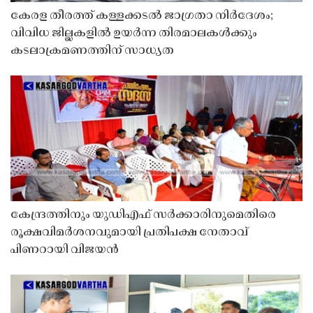
കേരള തീരത്ത് കള്ളക്കടൽ ജാഗ്രതാ നിർദേശം;
വിവിധ ജില്ലകളിൽ ഉയർന്ന തിരമാലകൾക്കും
കടലാക്രമണത്തിന് സാധ്യത
കേന്ദ്രത്തിനും യുഡിഎഫ് സർക്കാരിനുമെതിരെ
രൂക്ഷവിമർശനവുമായി പ്രതിപക്ഷ നേതാവ്
പിണറായി വിജയൻ