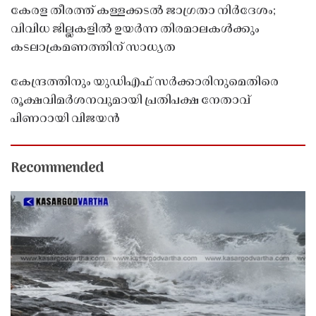
കേരള തീരത്ത് കള്ളക്കടൽ ജാഗ്രതാ നിർദേശം;
വിവിധ ജില്ലകളിൽ ഉയർന്ന തിരമാലകൾക്കും
കടലാക്രമണത്തിന് സാധ്യത
കേന്ദ്രത്തിനും യുഡിഎഫ് സർക്കാരിനുമെതിരെ
രൂക്ഷവിമർശനവുമായി പ്രതിപക്ഷ നേതാവ്
പിണറായി വിജയൻ
Recommended