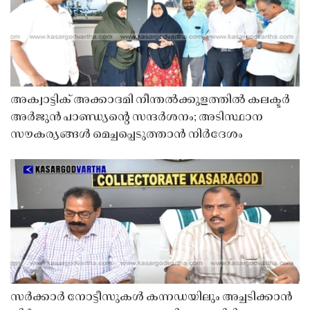
അക്വാട്ടിക് അക്കാദമി നീന്തൽക്കുളത്തിൽ കലക്ടർ
അർജുൻ പാണ്ഡ്യൻ്റെ സന്ദർശനം; അടിസ്ഥാന
സൗകര്യങ്ങൾ മെച്ചപ്പെടുത്താൻ നിർദേശം
സർക്കാർ നോട്ടീസുകൾ കന്നഡയിലും അച്ചടിക്കാൻ