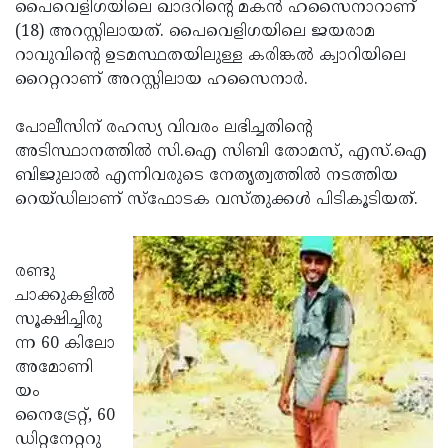
Election
പൈവെളിഗയിലെ ഖാദറിന്റെ മകന്‍ ഹസൈനാറാണ്
Maha
(18) അറസ്റ്റിലായത്. പൈവെളിഗയിലെ ജയരാമ
Shivarathri
International
റാവുവിന്റെ ഉടമസ്ഥതയിലുള്ള കരിങ്കല്‍ ക്വാറിയിലെ
Women's
റൈറ്ററാണ് അറസ്റ്റിലായ ഹസൈനാര്‍.
Anti-
Day
Drug
Attukal
പോലീസിന് രഹസ്യ വിവരം ലഭിച്ചതിന്റെ
Campaign
Pongala
അടിസ്ഥാനത്തില്‍ സി.ഐ സിബി തോമസ്, എസ്.ഐ
Holi
ബിജുലാല്‍ എന്നിവരുടെ നേതൃത്വത്തില്‍ നടത്തിയ
2025
2025
IPL
റെയ്ഡിലാണ് സ്‌ഫോടക വസ്തുക്കള്‍ പിടികൂടിയത്.
2025
Eid
Al-
Waqf
രണ്ടു
Fitr
Bill
ചാക്കുകളില്‍
Vishu
സൂക്ഷിച്ചിരു
2025
Controversy
Festival
Good
ന്ന 60 കിലോ
2025
Friday
അമോണി
Easter
യം
Observance
Sunday
By-
നൈട്രേറ്റ്, 60
2025
2025
Election
ഡിറ്റനേറ്ററു
Bihar