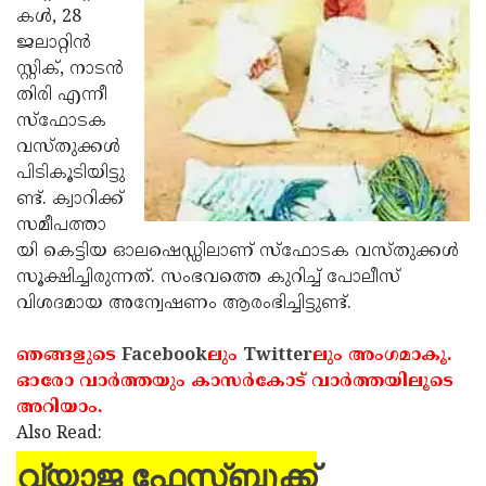
കള്‍, 28
Updates
Assembly
Kerala
ജലാറ്റിന്‍
Polls
Local
സ്റ്റിക്, നാടന്‍
Look
തിരി എന്നീ
Body
Back
സ്‌ഫോടക
Election
2025
വസ്തുക്കള്‍
പിടികൂടിയിട്ടു
ണ്ട്. ക്വാറിക്ക്
സമീപത്താ
യി കെട്ടിയ ഓലഷെഡ്ഡിലാണ് സ്‌ഫോടക വസ്തുക്കള്‍
സൂക്ഷിച്ചിരുന്നത്. സംഭവത്തെ കുറിച്ച് പോലീസ്
വിശദമായ അന്വേഷണം ആരംഭിച്ചിട്ടുണ്ട്.
ഞങ്ങളുടെ
Facebook
ലും
Twitter
ലും അംഗമാകൂ.
ഓരോ വാര്‍ത്തയും കാസര്‍കോട് വാര്‍ത്തയിലൂടെ
അറിയാം.
Also Read:
വ്യാജ ഫേസ്ബുക്ക്