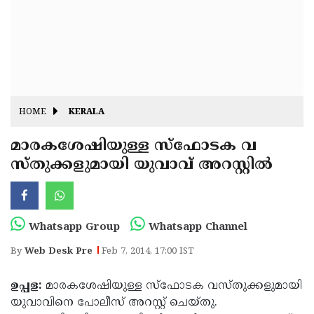
Fitr
May
Day
Eid
Al
Independence
Ad'ha
Day
Onam
HOME
KERALA
J&K
State
മാരകശേഷിയുള്ള സ്‌ഫോടക വ
Haryana
സ്തുക്കളുമായി യുവാവ് അറസ്റ്റില്‍
Assembly
State
Diwali
Elections
Assembly
Christmas
Elections
New-
Whatsapp Group
Whatsapp Channel
Year
Republic
By
Web Desk Pre
Feb 7, 2014, 17:00 IST
Day
Budget
ഉപ്പള:
മാരകശേഷിയുള്ള സ്‌ഫോടക വസ്തുക്കളുമായി
Delhi
യുവാവിനെ പോലീസ് അറസ്റ്റ് ചെയ്തു.