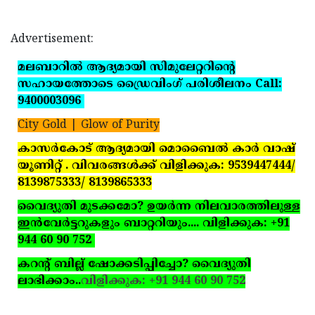
Advertisement:
മലബാറില്‍ ആദ്യമായി സിമുലേറ്ററിന്റെ
സഹായത്തോടെ ഡ്രൈവിംഗ് പരിശീലനം Call:
9400003096
City Gold | Glow of Purity
കാസര്‍കോട് ആദ്യമായി മൊബൈല്‍ കാര്‍ വാഷ്
യൂണിറ്റ് . വിവരങ്ങള്‍ക്ക് വിളിക്കുക: 9539447444/
8139875333/ 8139865333
വൈദ്യുതി മുടക്കമോ? ഉയര്‍ന്ന നിലവാരത്തിലുള്ള
ഇന്‍വേര്‍ട്ടറുകളും ബാറ്ററിയും.... വിളിക്കുക: +91
944 60 90 752
കറന്റ് ബില്ല് ഷോക്കടിപ്പിച്ചോ? വൈദ്യുതി
ലാഭിക്കാം..
വിളിക്കുക: +91 944 60 90 752