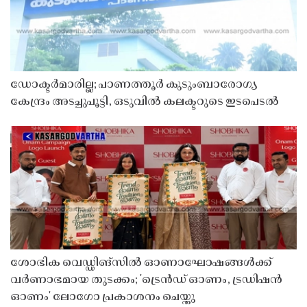
ഡോക്ടർമാരില്ല; പാണത്തൂർ കുടുംബാരോഗ്യ
കേന്ദ്രം അടച്ചുപൂട്ടി, ഒടുവിൽ കലക്ടറുടെ ഇടപെടൽ
ശോഭിക വെഡ്ഡിങ്സിൽ ഓണാഘോഷങ്ങൾക്ക്
വർണാഭമായ തുടക്കം; 'ട്രെൻഡ് ഓണം, ട്രഡിഷൻ
ഓണം' ലോഗോ പ്രകാശനം ചെയ്തു