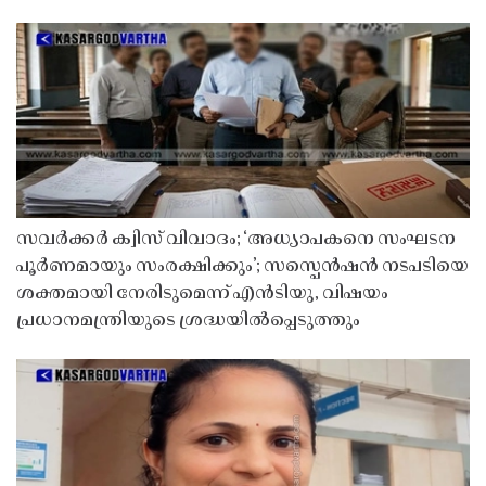
സവർക്കർ ക്വിസ് വിവാദം; ‘അധ്യാപകനെ സംഘടന
പൂർണമായും സംരക്ഷിക്കും’; സസ്പെൻഷൻ നടപടിയെ
ശക്തമായി നേരിടുമെന്ന് എൻടിയു, വിഷയം
പ്രധാനമന്ത്രിയുടെ ശ്രദ്ധയിൽപ്പെടുത്തും