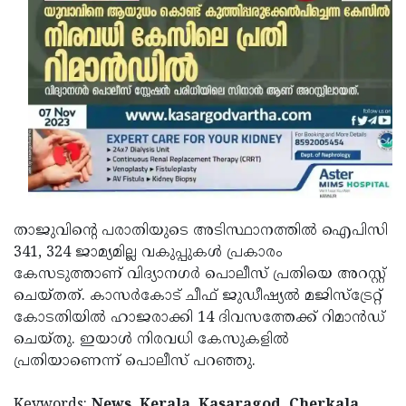
താജുവിന്റെ പരാതിയുടെ അടിസ്ഥാനത്തിൽ ഐപിസി
341, 324 ജാമ്യമില്ല വകുപ്പുകൾ പ്രകാരം
കേസടുത്താണ് വിദ്യാനഗർ പൊലീസ് പ്രതിയെ അറസ്റ്റ്
ചെയ്തത്. കാസർകോട് ചീഫ് ജുഡീഷ്യൽ മജിസ്‌ട്രേറ്റ്
കോടതിയിൽ ഹാജരാക്കി 14 ദിവസത്തേക്ക് റിമാൻഡ്
ചെയ്തു. ഇയാൾ നിരവധി കേസുകളിൽ
പ്രതിയാണെന്ന് പൊലീസ് പറഞ്ഞു.
Keywords:
News, Kerala, Kasaragod, Cherkala,