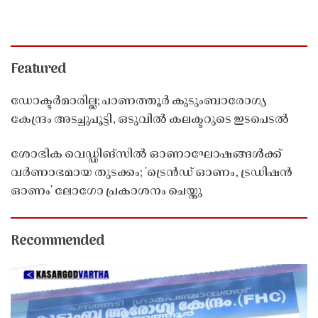
Featured
ഡോക്ടർമാരില്ല; പാണത്തൂർ കുടുംബാരോഗ്യ
കേന്ദ്രം അടച്ചുപൂട്ടി, ഒടുവിൽ കലക്ടറുടെ ഇടപെടൽ
ശോഭിക വെഡ്ഡിങ്സിൽ ഓണാഘോഷങ്ങൾക്ക്
വർണാഭമായ തുടക്കം; 'ട്രെൻഡ് ഓണം, ട്രഡിഷൻ
ഓണം' ലോഗോ പ്രകാശനം ചെയ്തു
Recommended