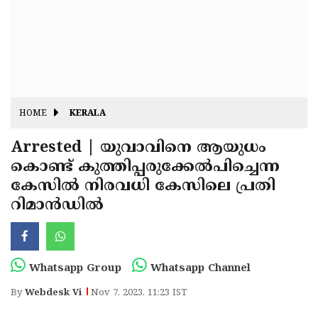
Fitr
May
Day
Eid
Al
Independence
Ad'ha
Day
Onam
HOME
KERALA
J&K
State
Arrested | യുവാവിനെ ആയുധം
Haryana
കൊണ്ട് കുത്തിപ്പരുക്കേൽപിച്ചെന്ന
Assembly
State
Diwali
കേസിൽ നിരവധി കേസിലെ പ്രതി
Elections
Assembly
Christmas
റിമാൻഡിൽ
Elections
New-
Year
Republic
Whatsapp Group
Whatsapp Channel
Day
Budget
By
Webdesk Vi
Nov 7, 2023, 11:23 IST
Delhi