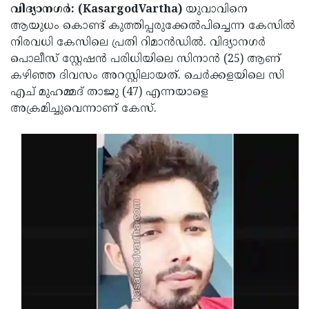
Election
Maha
വിദ്യാനഗർ: (KasargodVartha)
യുവാവിനെ
ആയുധം കൊണ്ട് കുത്തിപ്പരുക്കേൽപിച്ചെന്ന കേസിൽ
Shivarathri
International
നിരവധി കേസിലെ പ്രതി റിമാൻഡിൽ. വിദ്യാനഗർ
Women's
Anti-
പൊലീസ് സ്റ്റേഷൻ പരിധിയിലെ സിനാൻ (25) ആണ്
കഴിഞ്ഞ ദിവസം അറസ്റ്റിലായത്. ചെർക്കളയിലെ സി
Day
Drug
Attukal
എച് മുഹമ്മദ് താജു (47) എന്നയാളെ
Campaign
Pongala
Holi
അക്രമിച്ചുവെന്നാണ് കേസ്.
2025
2025
IPL
2025
Eid
Al-
Waqf
Fitr
Bill
Vishu
2025
Controversy
Festival
Good
2025
Friday
Easter
Observance
Sunday
By-
2025
2025
Election
Bihar