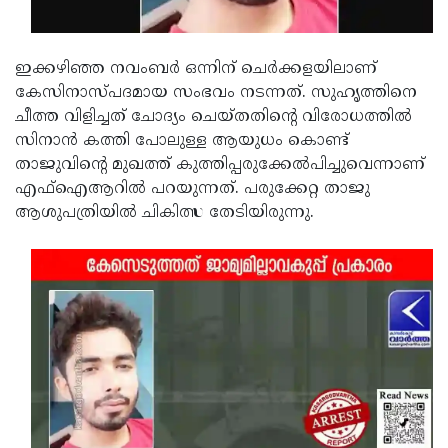
Updates
Assembly
Kerala
Polls
Local
Look
ഇക്കഴിഞ്ഞ നവംബർ ഒന്നിന് ചെർക്കളയിലാണ്
കേസിനാസ്പദമായ സംഭവം നടന്നത്. സുഹൃത്തിനെ
Body
Back
ചീത്ത വിളിച്ചത് ചോദ്യം ചെയ്തതിന്റെ വിരോധത്തിൽ
Election
2025
സിനാൻ കത്തി പോലുള്ള ആയുധം കൊണ്ട്
താജുവിന്റെ മുഖത്ത് കുത്തിപ്പരുക്കേൽപിച്ചുവെന്നാണ്
എഫ്ഐആറിൽ പറയുന്നത്. പരുക്കേറ്റ താജു
ആശുപത്രിയിൽ ചികിത്സ തേടിയിരുന്നു.