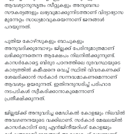
ആവശ്യാനുസൃതം സീറ്റുകളും അനുബന്ധ
സൗകര്യങ്ങളും ലഭ്യവുമാക്കുന്നിടത്താണ് വിദ്യാഭ്യാസ
മുന്നേറ്റം സാധ്യമാവുകയെന്നാണ് ജനങ്ങൾ
പറയുന്നത്.
പുതിയ കോഴ്​സുകളും ബാചുകളും
അനുവദിക്കുമ്പോഴും ജില്ലക്ക്​ പേരിനുമാത്രമാണ്
ലഭിക്കുന്നതെന്ന ആക്ഷേപം നിലനിൽക്കുന്നുണ്ട്.
കാസർകോട്ടെ ബിരുദ പഠനത്തിലെ ദുരവസ്ഥയുടെ
കാര്യത്തിൽ കമീഷനെ വെച്ച് സ്ഥിതി വിവരകണക്ക്
ശേഖരിക്കാൻ സർകാർ സന്നദ്ധമാകണമെന്നാണ്
ആവശ്യം ഉയരുന്നത്. ഇതിനനുസരിച്ച് പരിഹാര
നടപടികൾ സ്വീകരിക്കാനാകുമെന്നാണ്
പ്രതീക്ഷിക്കുന്നത്.
ജില്ലയ്ക്ക് അനുവദിച്ച മെഡികല്‍ കോളജും നിലവില്‍
അവഗണനയുടെ വക്കിലാണ്. സര്‍കാര്‍ മേഖലയില്‍
കാസര്‍കാടിന് ഒരു എൻജിനീയറിംഗ് കോളജും