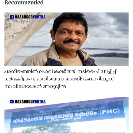
Recommended
പാനീയത്തിൽ ലഹരി കലർത്തി നടിയെ പീഡിപ്പിച്ച്
ഗർഭഛിദ്രം നടത്തിയെന്ന പരാതി; ബോളിവുഡ്
സംവിധായകൻ അറസ്റ്റിൽ