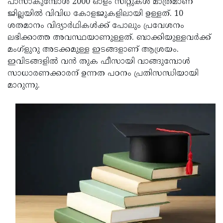
പാസാകുമ്പോൾ 2000 ഓളം സീറ്റുകൾ മാത്രമാണ്
Updates
Assembly
ജില്ലയിൽ വിവിധ കോളജുകളിലായി ഉള്ളത്. 10
Kerala
ശതമാനം വിദ്യാർഥികൾക്ക് പോലും പ്രവേശനം
Polls
Local
Look
ലഭിക്കാത്ത അവസ്ഥയാണുള്ളത്. ബാക്കിയുള്ളവർക്ക്
Body
Back
മംഗ്ളുറു അടക്കമുള്ള ഇടങ്ങളാണ് ആശ്രയം.
ഇവിടങ്ങളിൽ വൻ തുക ഫീസായി വാങ്ങുമ്പോൾ
Election
2025
സാധാരണക്കാരന് ഉന്നത പഠനം പ്രതിസന്ധിയായി
മാറുന്നു.