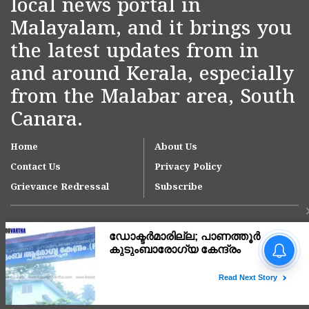
local news portal in
Malayalam, and it brings you
the latest updates from in
and around Kerala, especially
from the Malabar area, South
Canara.
Home
About Us
Contact Us
Privacy Policy
Grievance Redressal
Subscribe
ഡോക്ടർമാരില്ല;
പാണത്തൂർ
കുടുംബാരോഗ്യ കേന്ദ്രം
അടച്ചുപൂട്ടി, ഒടുവിൽ
Copyright © 2007-
2026
Kasargodvartha
കലക്ടറുടെ ഇടപെടൽ