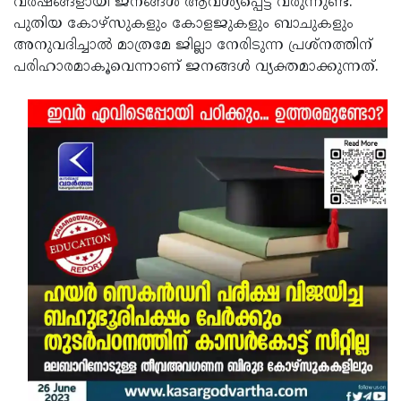
വര്‍ഷങ്ങളായി ജനങ്ങൾ ആവശ്യപ്പെട്ട് വരുന്നുണ്ട്.
പുതിയ കോഴ്‌സുകളും കോളജുകളും ബാചുകളും
അനുവദിച്ചാൽ മാത്രമേ ജില്ലാ നേരിടുന്ന പ്രശ്‌നത്തിന്
പരിഹാരമാകൂവെന്നാണ് ജനങ്ങൾ വ്യക്തമാക്കുന്നത്.