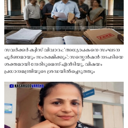
സവർക്കർ ക്വിസ് വിവാദം; ‘അധ്യാപകനെ സംഘടന
പൂർണമായും സംരക്ഷിക്കും’; സസ്പെൻഷൻ നടപടിയെ
ശക്തമായി നേരിടുമെന്ന് എൻടിയു, വിഷയം
പ്രധാനമന്ത്രിയുടെ ശ്രദ്ധയിൽപ്പെടുത്തും