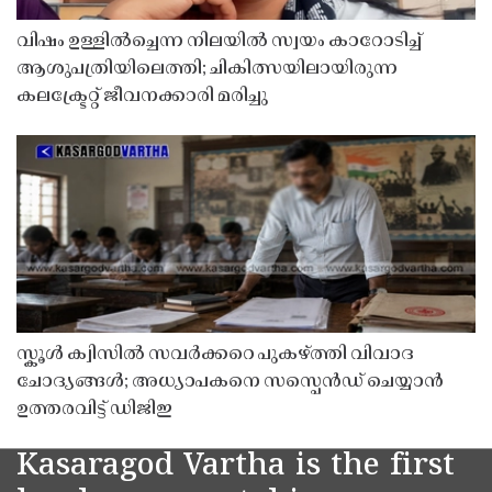
വിഷം ഉള്ളിൽച്ചെന്ന നിലയിൽ സ്വയം കാറോടിച്ച്
ആശുപത്രിയിലെത്തി; ചികിത്സയിലായിരുന്ന
കലക്ട്രേറ്റ് ജീവനക്കാരി മരിച്ചു
സ്കൂൾ ക്വിസിൽ സവർക്കറെ പുകഴ്ത്തി വിവാദ
ചോദ്യങ്ങൾ; അധ്യാപകനെ സസ്പെൻഡ് ചെയ്യാൻ
ഉത്തരവിട്ട് ഡിജിഇ
Kasaragod Vartha is the first