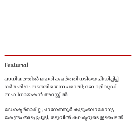
Featured
പാനീയത്തിൽ ലഹരി കലർത്തി നടിയെ പീഡിപ്പിച്ച്
ഗർഭഛിദ്രം നടത്തിയെന്ന പരാതി; ബോളിവുഡ്
സംവിധായകൻ അറസ്റ്റിൽ
ഡോക്ടർമാരില്ല; പാണത്തൂർ കുടുംബാരോഗ്യ
കേന്ദ്രം അടച്ചുപൂട്ടി, ഒടുവിൽ കലക്ടറുടെ ഇടപെടൽ