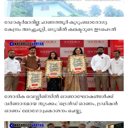
ഡോക്ടർമാരില്ല; പാണത്തൂർ കുടുംബാരോഗ്യ
കേന്ദ്രം അടച്ചുപൂട്ടി, ഒടുവിൽ കലക്ടറുടെ ഇടപെടൽ
ശോഭിക വെഡ്ഡിങ്സിൽ ഓണാഘോഷങ്ങൾക്ക്
വർണാഭമായ തുടക്കം; 'ട്രെൻഡ് ഓണം, ട്രഡിഷൻ
ഓണം' ലോഗോ പ്രകാശനം ചെയ്തു