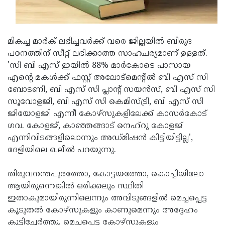
മികച്ച മാർക് ലഭിച്ചവർക്ക് വരെ ജില്ലയിൽ ബിരുദ
പഠനത്തിന് സീറ്റ് ലഭിക്കാത്ത സാഹചര്യമാണ് ഉള്ളത്.
'സി ബി എസ് ഇയിൽ 88% മാർകോടെ പാസായ
എന്റെ മകൾക്ക് ഫസ്റ്റ് അലോട്മെന്റിൽ ബി എസ് സി
ബോടണി, ബി എസ് സി പ്ലാന്റ് സയൻസ്, ബി എസ് സി
സൂവോളജി, ബി എസ് സി കെമിസ്ട്രി, ബി എസ് സി
ജിയോളജി എന്നീ കോഴ്‌സുകളിലേക്ക് കാസർകോട്
ഗവ. കോളജ്, കാഞ്ഞങ്ങാട് നെഹ്‌റു കോളജ്
എന്നിവിടങ്ങളിലൊന്നും അഡ്മിഷൻ കിട്ടിയിട്ടില്ല',
ദേളിയിലെ ഖലീൽ പറയുന്നു.
തിരുവനന്തപുരത്തോ, കോട്ടയത്തോ, കൊച്ചിയിലോ
ആയിരുന്നെങ്കിൽ ഒരിക്കലും സ്ഥിതി
ഇതാകുമായിരുന്നിലെന്നും അവിടുങ്ങളിൽ മെച്ചപ്പെട്ട
കൂടുതൽ കോഴ്‌സുകളും കാണുമെന്നും അദ്ദേഹം
കൂട്ടിച്ചേർത്തു. മെച്ചപ്പെട്ട കോഴ്‌സുകളും