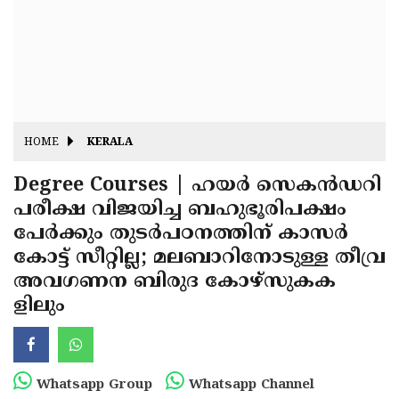
Fitr
May
Day
Eid
Al
Independence
Ad'ha
Day
Onam
HOME
KERALA
J&K
State
Degree Courses | ഹയർ സെകൻഡറി
Haryana
പരീക്ഷ വിജയിച്ച ബഹുഭൂരിപക്ഷം
Assembly
State
Diwali
പേർക്കും തുടർപഠനത്തിന് കാസർ
Elections
Assembly
Christmas
കോട്ട് സീറ്റില്ല; മലബാറിനോടുള്ള തീവ്ര
Elections
അവഗണന ബിരുദ കോഴ്‌സുകക
New-
ളിലും
Year
Republic
Day
Budget
Delhi
Whatsapp Group
Whatsapp Channel