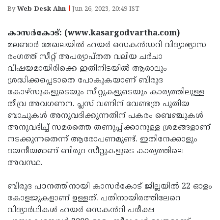
Election
Maha
By
Web Desk Ahn
Jun 26, 2023, 20:49 IST
Shivarathri
International
കാസർകോട്: (www.kasargodvartha.com)
Women's
Anti-
മലബാര്‍ മേഖലയില്‍ ഹയര്‍ സെകൻഡറി വിദ്യാഭ്യാസ
Day
Drug
രംഗത്ത് സീറ്റ് അപര്യാപ്തത വലിയ ചർചാ
Attukal
വിഷയമായിരിക്കെ ഇതിനിടയിൽ ആരാലും
Campaign
Pongala
Holi
ശ്രദ്ധിക്കപ്പെടാതെ പോകുകയാണ് ബിരുദ
2025
2025
കോഴ്‌സുകളുടെയും സീറ്റുകളുടെയും കാര്യത്തിലുള്ള
IPL
തീവ്ര അവഗണന. പ്ലസ് വണിന് വേണ്ടത്ര പുതിയ
2025
Eid
ബാചുകൾ അനുവദിക്കുന്നതിന് പകരം ബെഞ്ചുകൾ
Al-
അനുവദിച്ച് സമരത്തെ തണുപ്പിക്കാനുള്ള ശ്രമങ്ങളാണ്
Waqf
നടക്കുന്നതെന്ന് ആരോപണമുണ്ട്. ഇതിനേക്കാളും
Fitr
Bill
Vishu
ദയനീയമാണ് ബിരുദ സീറ്റുകളുടെ കാര്യത്തിലെ
2025
Controversy
Festival
അവസ്ഥ.
Good
2025
Friday
Easter
ബിരുദ പഠനത്തിനായി കാസർകോട് ജില്ലയില്‍ 22 ഓളം
Observance
Sunday
കോളജുകളാണ് ഉള്ളത്. പതിനായിരത്തിലേറെ
By-
വിദ്യാർഥികൾ ഹയർ സെകൻറി പരീക്ഷ
2025
2025
Election
Bihar