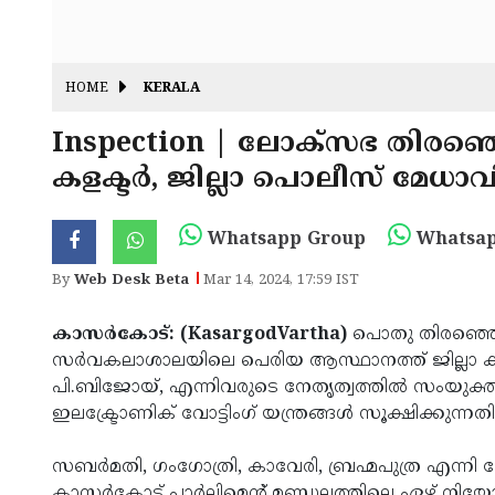
HOME
KERALA
Inspection | ലോക്‌സഭ തിരഞ്ഞെട
കളക്ടര്‍, ജില്ലാ പൊലീസ് മേ
Whatsapp Group
Whatsap
By
Web Desk Beta
Mar 14, 2024, 17:59 IST
കാസര്‍കോട്: (KasargodVartha)
പൊതു തിരഞ്ഞെടുപ
സര്‍വകലാശാലയിലെ പെരിയ ആസ്ഥാനത്ത് ജില്ലാ കളക്
പി.ബിജോയ്, എന്നിവരുടെ നേതൃത്വത്തില്‍ സംയുക്
ഇലക്ട്രോണിക് വോട്ടിംഗ് യന്ത്രങ്ങള്‍ സൂക്ഷിക്കുന്ന
സബര്‍മതി, ഗംഗോത്രി, കാവേരി, ബ്രഹ്മപുത്ര എന്നി ബ
കാസര്‍കോട് പാര്‍ലിമെന്റ് മണ്ഡലത്തിലെ ഏഴ് നിയോജ