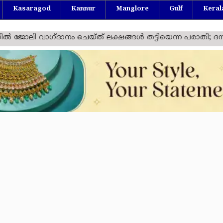
Kasaragod
Kannur
Manglore
Gulf
Keral