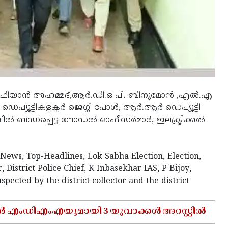
ിയാന്‍ അഹമ്മദ്,ആര്‍.ഡി.ഒ പി. ബിനുമോന്‍ ,എല്‍.എ
 ഡെപ്യൂട്ടികളക്ടര്‍ ജെഗ്ഗി പോള്‍, ആര്‍.ആര്‍ ഡെപ്യൂട്ടി
ഖില്‍ ബന്ധപ്പെട്ട നോഡല്‍ ഓഫീസര്‍മാര്‍, ഇലക്ട്രിക്കല്‍
ews, Top-Headlines, Lok Sabha Election, Election,
, District Police Chief, K Inbasekhar IAS, P Bijoy,
spected by the district collector and the district
ൽ എംഡിഎംഎയുമായി 3 യുവാക്കൾ അറസ്റ്റിൽ