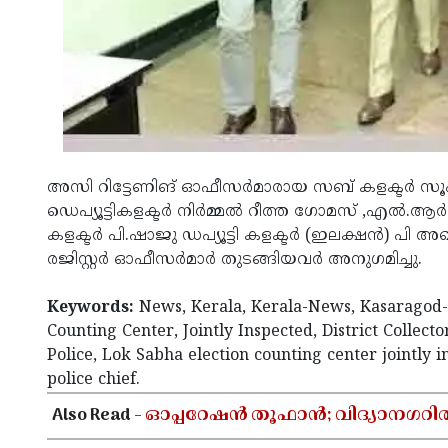
അസി റിട്ടേണിങ് ഓഫീസര്‍മാരായ സബ് കളക്ടര്‍ സൂഫ
ഡെപ്യൂട്ടികളക്ടര്‍ നിര്‍മ്മല്‍ റീത്ത ഗോമസ് ,എല്‍.ആര്‍
കളക്ടര്‍ പി.ഷാജു ഡപ്യൂട്ടി കളക്ടര്‍ (ഇലക്ഷന്‍) പി അ
രജിസ്റ്റര്‍ ഓഫീസര്‍മാര്‍ തുടങ്ങിയവര്‍ അനുഗമിച്ചു.
Keywords:
News, Kerala, Kerala-News, Kasaragod-N
Counting Center, Jointly Inspected, District Collector
Police, Lok Sabha election counting center jointly in
police chief.
Also Read -
ഓപ്പറേഷൻ തൂഫാൻ; വിദ്യാനഗറി