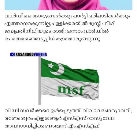
വാർഡിലെ കാര്യങ്ങൾക്കും പാർട്ടി പരിപാടികൾക്കും
എത്താനാകുന്നില്ല; പള്ളിക്കരയിൽ മുസ്ലിം ലീഗ്
ജനപ്രതിനിധിയുടെ രാജി; ഒന്നാം വാർഡിൽ
ഉപതെരഞ്ഞെടുപ്പിന് കളമൊരുങ്ങുന്നു
വി ഡി സവർക്കറെ ഉൾപ്പെടുത്തി വിവാദ ചോദ്യാവലി;
മഞ്ചേശ്വരം എഇഒ ആർഎസ്എസ് ദാസ്യവേല
അവസാനിപ്പിക്കണമെന്ന് എംഎസ്എഫ്