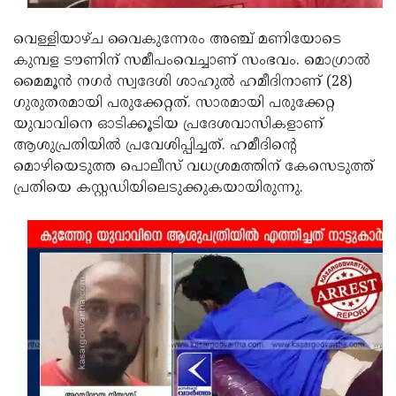
Updates
Assembly
Kerala
വെള്ളിയാഴ്ച വൈകുന്നേരം അഞ്ച് മണിയോടെ
Polls
Local
Look
കുമ്പള ടൗണിന് സമീപംവെച്ചാണ് സംഭവം. മൊഗ്രാല്‍
മൈമൂന്‍ നഗര്‍ സ്വദേശി ശാഹുല്‍ ഹമീദിനാണ് (28)
Body
Back
ഗുരുതരമായി പരുക്കേറ്റത്. സാരമായി പരുക്കേറ്റ
Election
2025
യുവാവിനെ ഓടിക്കൂടിയ പ്രദേശവാസികളാണ്
ആശുപ്രതിയില്‍ പ്രവേശിപ്പിച്ചത്. ഹമീദിന്റെ
മൊഴിയെടുത്ത പൊലീസ് വധശ്രമത്തിന് കേസെടുത്ത്
പ്രതിയെ കസ്റ്റഡിയിലെടുക്കുകയായിരുന്നു.