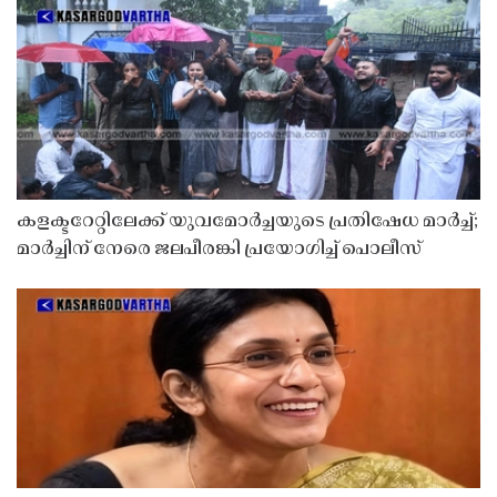
കളക്ടറേറ്റിലേക്ക് യുവമോർച്ചയുടെ പ്രതിഷേധ മാർച്ച്;
മാർച്ചിന് നേരെ ജലപീരങ്കി പ്രയോഗിച്ച് പൊലീസ്