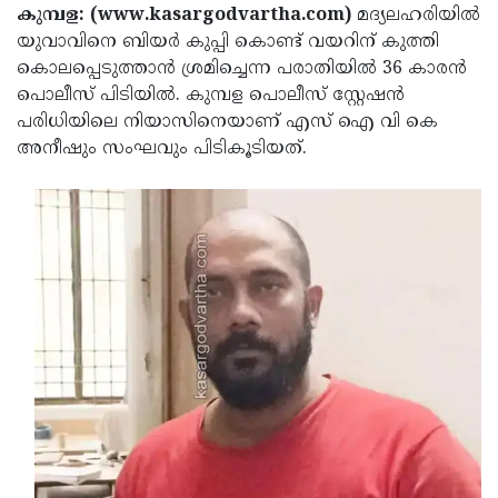
Election
Maha
കുമ്പള: (www.kasargodvartha.com)
മദ്യലഹരിയില്‍
യുവാവിനെ ബിയര്‍ കുപ്പി കൊണ്ട് വയറിന് കുത്തി
Shivarathri
International
കൊലപ്പെടുത്താന്‍ ശ്രമിച്ചെന്ന പരാതിയില്‍ 36 കാരന്‍
Women's
Anti-
പൊലീസ് പിടിയില്‍. കുമ്പള പൊലീസ് സ്റ്റേഷന്‍
പരിധിയിലെ നിയാസിനെയാണ് എസ് ഐ വി കെ
Day
Drug
Attukal
അനീഷും സംഘവും പിടികൂടിയത്.
Campaign
Pongala
Holi
2025
2025
IPL
2025
Eid
Al-
Waqf
Fitr
Bill
Vishu
2025
Controversy
Festival
Good
2025
Friday
Easter
Observance
Sunday
By-
2025
2025
Election
Bihar