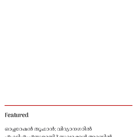
Featured
ഓപ്പറേഷൻ തൂഫാൻ; വിദ്യാനഗറിൽ