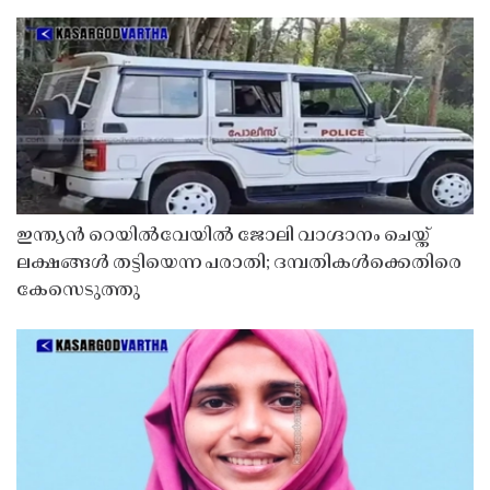
ഇന്ത്യൻ റെയിൽവേയിൽ ജോലി വാഗ്ദാനം ചെയ്ത്
ലക്ഷങ്ങൾ തട്ടിയെന്ന പരാതി; ദമ്പതികൾക്കെതിരെ
കേസെടുത്തു