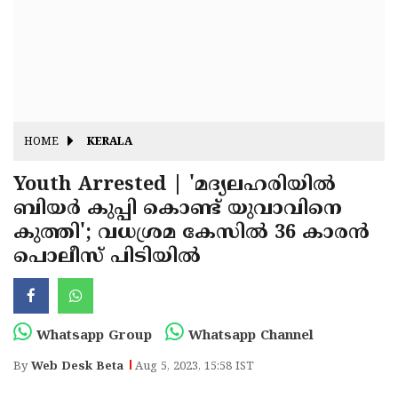
Fitr
May
Day
Eid
Al
Independence
Ad'ha
Day
Onam
HOME
KERALA
J&K
State
Youth Arrested | 'മദ്യലഹരിയില്‍
Haryana
ബിയര്‍ കുപ്പി കൊണ്ട് യുവാവിനെ
Assembly
State
Diwali
കുത്തി'; വധശ്രമ കേസില്‍ 36 കാരന്‍
Elections
Assembly
Christmas
പൊലീസ് പിടിയില്‍
Elections
New-
Year
Republic
Whatsapp Group
Whatsapp Channel
Day
Budget
By
Web Desk Beta
Aug 5, 2023, 15:58 IST
Delhi